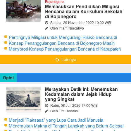
Bojonegoro
Memasukkan Pendidikan Mitigasi
Bencana dalam Kurikulum Sekolah
di Bojonegoro
Selasa, 29 November 2022 10:00 WIB
Oleh Imam Nurcahyo
Pentingnya Mitigasi untuk Mengurangi Risiko Bencana di
Bojonegoro
Konsep Penanggulangan Bencana di Bojonegoro Masih
Mengutamakan Tanggap Darurat
Menyoroti Konsep Penanggulangan Bencana di Kabupaten
Bojonegoro
Lainnya
Opini
Merayakan Detik Ini: Menemukan
Kedamaian dalam Jejak Hidup
yang Singkat
Rabu, 08 Juli 2026 17:00 WIB
Oleh Tim Redaksi
Menjadi "Raksasa" yang Lupa Cara Jadi Manusia
Menemukan Makna di Tengah Langkah yang Belum Selesai