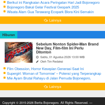
Berikut ini Rangkaian Acara Peringatan Hari Jadi Bojonegoro
Ke-348 Tahun 2025
Bojonegoro Bakal Gelar Festival Geopark 2025
Wisata Alam Gua Terawang Ecopark Blora Kini Semakin
Menarik
Lainnya
Hiburan
Sebelum Nonton Spider-Man Brand
New Day, Film-film Ini Perlu
Ditonton
Sabtu, 01 Agustus 2026 13:00 WIB
Oleh Tim Redaksi
Film Obession, Horror Kesepian Generasi Saat Ini
Supergirl: Woman of Tomorrow' – Potensi yang Terperangkap
dalam Narasi Generik
Mie Ayam Brutal Rahayu di Jalan Pemuda Bojonegoro,
Kuliner dengan Banyak Pilihan Menu
Lainnya
Copyright © 2015-2026 Berita Bojonegoro. All Rights Reserved. —