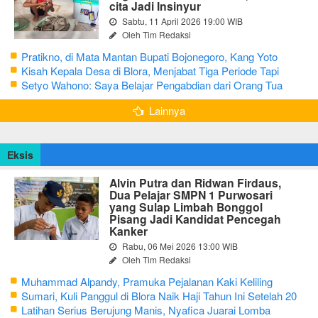
cita Jadi Insinyur
Sabtu, 11 April 2026 19:00 WIB
Oleh Tim Redaksi
Pratikno, di Mata Mantan Bupati Bojonegoro, Kang Yoto
Kisah Kepala Desa di Blora, Menjabat Tiga Periode Tapi
Masih Hidup Sederhana
Setyo Wahono: Saya Belajar Pengabdian dari Orang Tua
Lainnya
Eksis
Alvin Putra dan Ridwan Firdaus,
Dua Pelajar SMPN 1 Purwosari
yang Sulap Limbah Bonggol
Pisang Jadi Kandidat Pencegah
Kanker
Rabu, 06 Mei 2026 13:00 WIB
Oleh Tim Redaksi
Muhammad Alpandy, Pramuka Pejalanan Kaki Keliling
Nusantara dengan Misi Literasi Budaya
Sumari, Kuli Panggul di Blora Naik Haji Tahun Ini Setelah 20
Tahun Sisihkan Uang Receh
Latihan Serius Berujung Manis, Nyafica Juarai Lomba