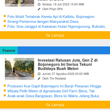
Selasa, 19 Juli 2022 15:00 WIB
Oleh Priyo SPd
Foto Mobil Tertabrak Kereta Api di Kalitidu, Bojonegoro
Sinergi Pertamina dengan Masyarakat Desa
Foto: Goa Janggut di Kawasan Hutan Ngorogunung, Bubulan,
Bojonegoro
Lainnya
Feature
Investasi Ratusan Juta, Gen Z di
Bojonegoro Ini Serius Tekuni
Budidaya Buah Melon
Jumat, 07 Agustus 2026 20:00 WIB
Oleh Tim Redaksi
Produsen Kue Gapit Bojonegoro Ini Banjir Pesanan Hingga
Puluhan Juta di Bulan Ramadan
Wisata Petik Melon di Agrowisata Girli Farm Blora, Tak
Sampai 5 Hari Sudah Ludes Terjual
Anak-anak Desa Bangowan, Blora Isi Waktu Jelang Buka
Puasa dengan Latihan Gamelan
Lainnya