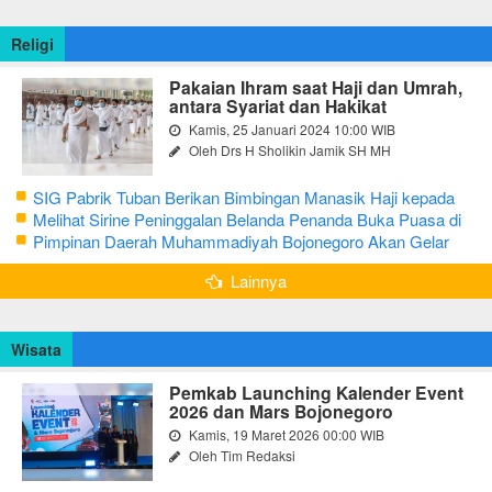
Religi
Pakaian Ihram saat Haji dan Umrah,
antara Syariat dan Hakikat
Kamis, 25 Januari 2024 10:00 WIB
Oleh Drs H Sholikin Jamik SH MH
SIG Pabrik Tuban Berikan Bimbingan Manasik Haji kepada
CJH Kabupaten Tuban
Melihat Sirine Peninggalan Belanda Penanda Buka Puasa di
Pendopo Bupati Blora
Pimpinan Daerah Muhammadiyah Bojonegoro Akan Gelar
Salat Iduladha 9 Juli 2022
Lainnya
Wisata
Pemkab Launching Kalender Event
2026 dan Mars Bojonegoro
Kamis, 19 Maret 2026 00:00 WIB
Oleh Tim Redaksi