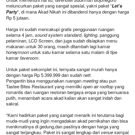
meluncurkan paket yang sangat spesial, yakni paket “
Let’s
Party
”, di mana Akad Nikah ini dibanderol hanya dengan harga
Rp 5 jutaan.
Harga ini sudah mencakupi gratis penggunaan ruangan
selama 4 jam,
sound system standard
,
lighting
, panggung
pelaminan, LCD Screen, dan juga sudah disiapkan menu
makanan untuk 30 orang, masih ditambah lagi kamar
honeymoon
untuk satu kamar selama satu malam di tipe
kamar
faveroom
.
Untuk paket sekomplet ini, ternyata sangat murah hanya
dengan harga Rp 5.399.999 dan sudah
nett
.
Pengantin bisa menggunakan ruangan
meeting
atau pun
Tastee Bites Restaurant yang memiliki
open air rooftop
yang
romantis dan ruangan restoran bergaya eropa yang bernuansa
putih, menambah acara akad kalian akan sangat indah dan
sakral.
“Kami hadirkan paket yang sangat menarik ini terutama bagi
muda-mudi yang ingin mengadakan akad pernikahan dan bisa
menikmatinya di gedung,dan pastinya dengan harga yang
sangat terjangkau. Paket ini sangat lengkap dari
venue
sampai