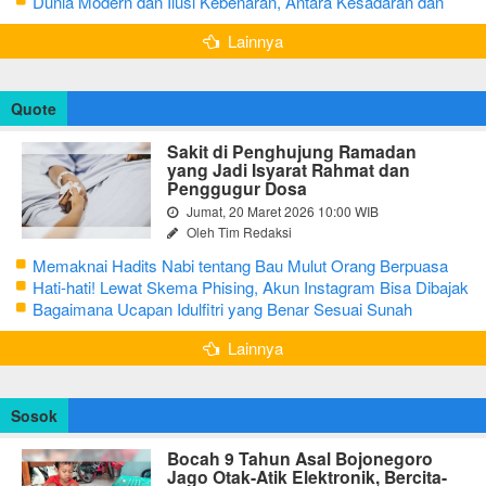
Dunia Modern dan Ilusi Kebenaran, Antara Kesadaran dan
terjebak Tipu Daya
Lainnya
Quote
Sakit di Penghujung Ramadan
yang Jadi Isyarat Rahmat dan
Penggugur Dosa
Jumat, 20 Maret 2026 10:00 WIB
Oleh Tim Redaksi
Memaknai Hadits Nabi tentang Bau Mulut Orang Berpuasa
Secara Bijak Agar Tidak Menggangu
Hati-hati! Lewat Skema Phising, Akun Instagram Bisa Dibajak
Kurang dari 3 Menit
Bagaimana Ucapan Idulfitri yang Benar Sesuai Sunah
Rasulullah
Lainnya
Sosok
Bocah 9 Tahun Asal Bojonegoro
Jago Otak-Atik Elektronik, Bercita-