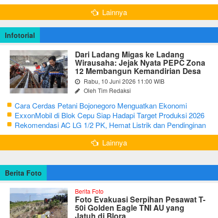
Bertutur tentang Nilai Hidup Orang Samin
Lainnya
Infotorial
Dari Ladang Migas ke Ladang
Wirausaha: Jejak Nyata PEPC Zona
12 Membangun Kemandirian Desa
Rabu, 10 Juni 2026 11:00 WIB
Oleh Tim Redaksi
Cara Cerdas Petani Bojonegoro Menguatkan Ekonomi
Keluarga
ExxonMobil di Blok Cepu Siap Hadapi Target Produksi 2026
Rekomendasi AC LG 1/2 PK, Hemat Listrik dan Pendinginan
Maksimal
Lainnya
Berita Foto
Berita Foto
Foto Evakuasi Serpihan Pesawat T-
50i Golden Eagle TNI AU yang
Jatuh di Blora