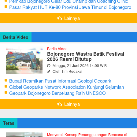
Bojonegoro Ke-348
Pemkab Bojonegoro Gelar Edu Champ dan Coaching Clinic
Seni Reog dan Jaranan
Pasar Rakyat HUT Ke-80 Provinsi Jawa Timur di Bojonegoro
Lainnya
Berita Video
Berita Video
Bojonegoro Wastra Batik Festival
2026 Resmi Ditutup
Minggu, 21 Juni 2026 14:00 WIB
Oleh Tim Redaksi
Bupati Resmikan Pusat Informasi Geologi Geopark
Bojonegoro
Global Geoparks Network Association Kunjungi Sejumlah
Geosite di Bojonegoro
Geopark Bojonegoro Berpeluang Raih UNESCO
Global Geopark
Lainnya
Teras
Menyoroti Konsep Penanggulangan Bencana di