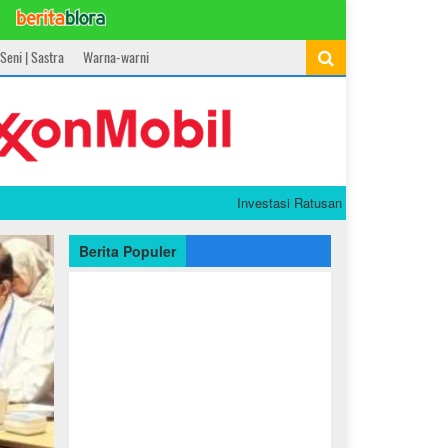
Seni | Sastra
Warna-warni
Investasi Ratusan Juta, Gen Z di Bojonegoro
Berita Populer