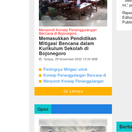
“Sesu
ini,” 
Repor
Edito
Publi
Menyoroti Konsep Penanggulangan
Bencana di Bojonegoro
Memasukkan Pendidikan
Mitigasi Bencana dalam
Kurikulum Sekolah di
Bojonegoro
Selasa, 29 November 2022 10:00 WIB
Oleh Imam Nurcahyo
Pentingnya Mitigasi untuk
"Berdasarkan Undang-undang Nomor 24
Mengurangi Risiko Bencana di
Konsep Penanggulangan Bencana di
Tahun 2007, tentang Penanggulangan
Bojonegoro
Bojonegoro Masih Mengutamakan
Menyoroti Konsep Penanggulangan
Bencana, Pemerintah dan Pemerintah
Daerah menjadi penanggung jawab
Tanggap Darurat
Bencana di Kabupaten Bojonegoro
dalam penyelenggaraan
Lainnya
penanggulangan bencana. ...
Opini
Berita