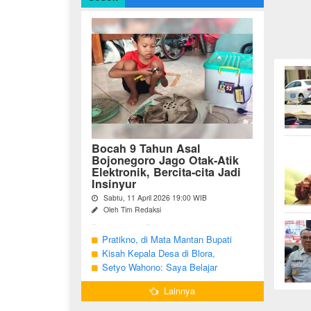
Bocah 9 Tahun Asal
Bojonegoro Jago Otak-Atik
Elektronik, Bercita-cita Jadi
Insinyur
Sabtu, 11 April 2026 19:00 WIB
Oleh Tim Redaksi
Bojonegoro - Berbeda dari anak-anak
seusianya, seorang bocah dari Desa
Pratikno, di Mata Mantan Bupati
Growok, Kecamatan Dander, Kabupaten
Bojonegoro, Kang Yoto
Kisah Kepala Desa di Blora,
Bojonegoro ini justru memiliki minat
Menjabat Tiga Periode Tapi Masih
Setyo Wahono: Saya Belajar
besar ...
Hidup Sederhana
Pengabdian dari Orang Tua
Lainnya