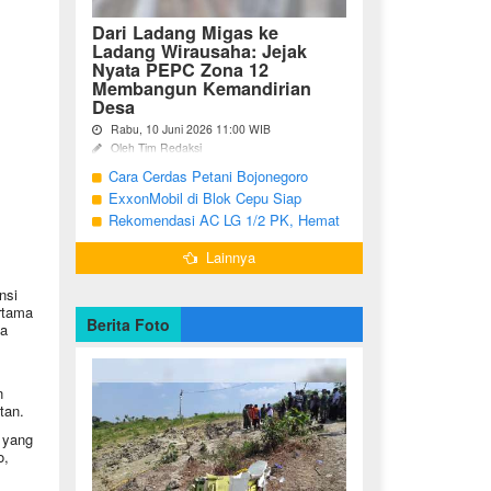
Dari Ladang Migas ke
Ladang Wirausaha: Jejak
Nyata PEPC Zona 12
Membangun Kemandirian
Desa
Rabu, 10 Juni 2026 11:00 WIB
Oleh Tim Redaksi
Cara Cerdas Petani Bojonegoro
Bojonegoro - Berakhirnya fase
pengembangan Proyek Gas Jambaran-
Menguatkan Ekonomi Keluarga
ExxonMobil di Blok Cepu Siap
Tiung Biru (JTB) pada 2021 menjadi
Hadapi Target Produksi 2026
Rekomendasi AC LG 1/2 PK, Hemat
titik balik bagi ratusan pemuda Desa
Listrik dan Pendinginan Maksimal
Bandungrejo, ...
Lainnya
nsi
rtama
Berita Foto
ta
n
utan.
 yang
o,