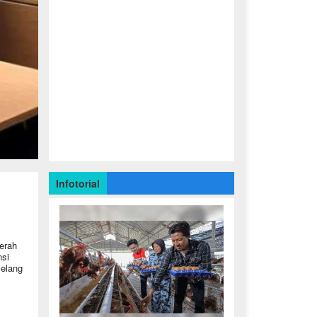
Infotorial
aerah
nsi
lelang