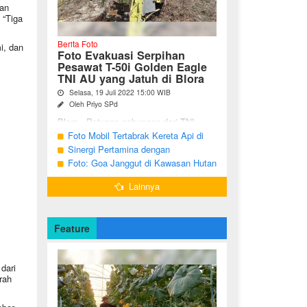
an
 “Tiga
Berita Foto
i, dan
Foto Evakuasi Serpihan
Pesawat T-50i Golden Eagle
TNI AU yang Jatuh di Blora
Selasa, 19 Juli 2022 15:00 WIB
Oleh Priyo SPd
Blora - Petugas gabungan dari TNI,
Polri, BPBD dan warga sekitar terus
Foto Mobil Tertabrak Kereta Api di
melakukan pencarian terhadap serpihan
Kalitidu, Bojonegoro
Sinergi Pertamina dengan
pesawat tempur T-50i Golden ...
Masyarakat Desa
Foto: Goa Janggut di Kawasan Hutan
Ngorogunung, Bubulan, Bojonegoro
Lainnya
Feature
dari
rah