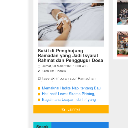
Sakit di Penghujung
Ramadan yang Jadi Isyarat
Rahmat dan Penggugur Dosa
Jumat, 20 Maret 2026 10:00 WIB
Oleh Tim Redaksi
Di fase akhir bulan suci Ramadhan,
tidak sedikit umat Muslim yang justru
diuji dengan kondisi kesehatan yang
Memaknai Hadits Nabi tentang Bau
menurun. Di tengah ...
Mulut Orang Berpuasa Secara Bijak
Hati-hati! Lewat Skema Phising,
Agar Tidak Menggangu
Akun Instagram Bisa Dibajak Kurang
Bagaimana Ucapan Idulfitri yang
dari 3 Menit
Benar Sesuai Sunah Rasulullah
Lainnya
Sosok