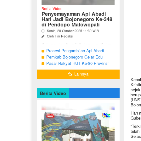
Berita Video
Penyemayaman Api Abadi
Hari Jadi Bojonegoro Ke-348
di Pendopo Malowopati
Senin, 20 Oktober 2025 11:30 WIB
Oleh Tim Redaksi
Bojonegoro - Bupati Bojonegoro Setyo
Wahono, didampingi Wakil Bupati Nurul
Prosesi Pengambilan Api Abadi
Azizah dan Ketua DPRD Abdulloh
Peringatan Hari Jadi Bojonegoro Ke-
Pemkab Bojonegoro Gelar Edu
Umar, bersama jajaran Forkopimda
348
Champ dan Coaching Clinic Seni
Pasar Rakyat HUT Ke-80 Provinsi
Bojonegoro ...
Reog dan Jaranan
Jawa Timur di Bojonegoro
Lainnya
Kepal
Krist
sejak
Berita Video
berup
(UNS)
Bojon
Hari 
Guber
“Terk
telah
Selas