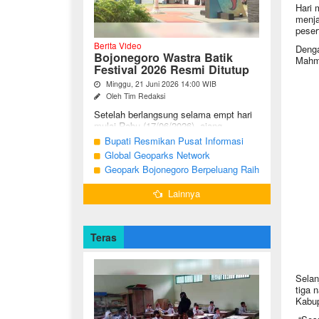
Hari 
menja
peser
Berita Video
Denga
Bojonegoro Wastra Batik
Mahmu
Festival 2026 Resmi Ditutup
Minggu, 21 Juni 2026 14:00 WIB
Oleh Tim Redaksi
Setelah berlangsung selama empt hari
mulai Rabu (17/06/2026), ajang
Bojonegoro Wastra Batik Festival
Bupati Resmikan Pusat Informasi
(BWBF) 2026 resmi ditutup oleh Ketua
Geologi Geopark Bojonegoro
Global Geoparks Network
Dekranasda ...
Association Kunjungi Sejumlah
Geopark Bojonegoro Berpeluang Raih
Geosite di Bojonegoro
UNESCO Global Geopark
Lainnya
Teras
Selan
tiga 
Kabup