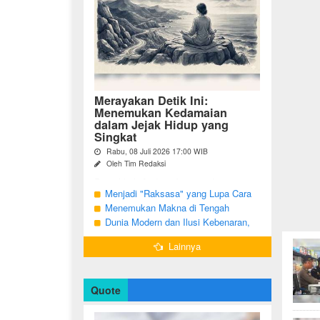
Merayakan Detik Ini:
Menemukan Kedamaian
dalam Jejak Hidup yang
Singkat
Rabu, 08 Juli 2026 17:00 WIB
Oleh Tim Redaksi
Pernahkah Anda terbangun di suatu
pagi, menatap cermin, dan menyadari
Menjadi "Raksasa" yang Lupa Cara
bahwa garis-garis halus di wajah bukan
Jadi Manusia
Menemukan Makna di Tengah
sekadar tanda penuaan, melainkan ...
Langkah yang Belum Selesai
Dunia Modern dan Ilusi Kebenaran,
Antara Kesadaran dan terjebak Tipu
Lainnya
Daya
Quote