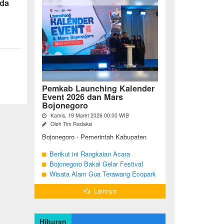
rda
Pemkab Launching Kalender
Event 2026 dan Mars
Bojonegoro
Kamis, 19 Maret 2026 00:00 WIB
Oleh Tim Redaksi
Bojonegoro - Pemerintah Kabupaten
(Pemkab) Bojonegoro, pada Rabu
malam (18/03/2026), bertempat di Jalan
Berikut ini Rangkaian Acara
Mas Tumapel Bojoonegoro,
Peringatan Hari Jadi Bojonegoro Ke-
Bojonegoro Bakal Gelar Festival
melaunching Kalender Event
348 Tahun 2025
Geopark 2025
Wisata Alam Gua Terawang Ecopark
Bojonegoro ...
Blora Kini Semakin Menarik
Lainnya
Hiburan