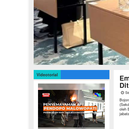
Videotorial
Em
Di
Se
Bojon
(Sekd
oleh 
jabat