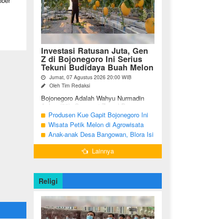
ober
Investasi Ratusan Juta, Gen
Z di Bojonegoro Ini Serius
Tekuni Budidaya Buah Melon
Jumat, 07 Agustus 2026 20:00 WIB
Oleh Tim Redaksi
Bojonegoro Adalah Wahyu Nurmadin
Azhar (23), Generasi Z asal Desa
Sumodikaran RT 004 RW 002,
Produsen Kue Gapit Bojonegoro Ini
Kecamatan Dander, Kabupaten
Banjir Pesanan Hingga Puluhan Juta
Wisata Petik Melon di Agrowisata
Bojonegoro, Jawa ...
di Bulan Ramadan
Girli Farm Blora, Tak Sampai 5 Hari
Anak-anak Desa Bangowan, Blora Isi
Sudah Ludes Terjual
Waktu Jelang Buka Puasa dengan
Lainnya
Latihan Gamelan
Religi