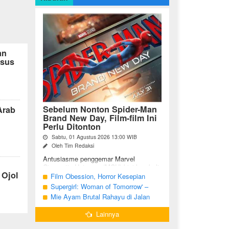
an
usus
Sebelum Nonton Spider-Man
Arab
Brand New Day, Film-film Ini
Perlu Ditonton
Sabtu, 01 Agustus 2026 13:00 WIB
Oleh Tim Redaksi
Antusiasme penggemar Marvel
Cinematic Universe (MCU) kini kembali
 Ojol
meningkat seiring tayangnya
Film Obession, Horror Kesepian
petualangan terbaru Spider-Man Brand
Generasi Saat Ini
Supergirl: Woman of Tomorrow' –
New Day. Bagi penggemar garis ...
Potensi yang Terperangkap dalam
Mie Ayam Brutal Rahayu di Jalan
Narasi Generik
Pemuda Bojonegoro, Kuliner dengan
Lainnya
Banyak Pilihan Menu