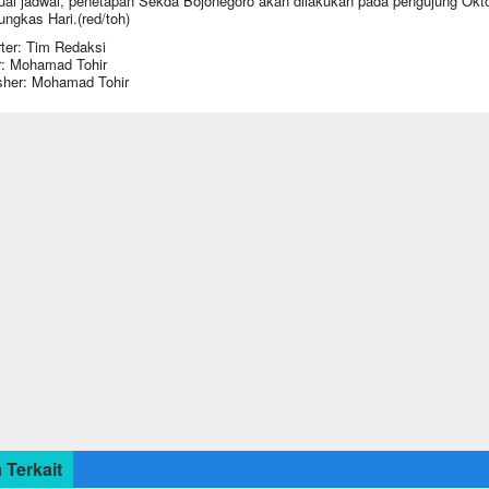
ai jadwal, penetapan Sekda Bojonegoro akan dilakukan pada pengujung Okt
pungkas Hari.(red/toh)
ter: Tim Redaksi
r: Mohamad Tohir
sher: Mohamad Tohir
 Terkait