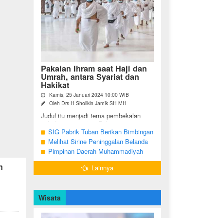
Pakaian Ihram saat Haji dan
Umrah, antara Syariat dan
Hakikat
Kamis, 25 Januari 2024 10:00 WIB
Oleh Drs H Sholikin Jamik SH MH
Judul itu menjadi tema pembekalan
sekaligus pengajian Rabu pagi
(24/01/2024) di Masjid Nabawi al
SIG Pabrik Tuban Berikan Bimbingan
Munawaroh, Madinah, kepada jemaah
Manasik Haji kepada CJH Kabupaten
Melihat Sirine Peninggalan Belanda
umrah dari ...
Tuban
Penanda Buka Puasa di Pendopo
Pimpinan Daerah Muhammadiyah
Bupati Blora
Bojonegoro Akan Gelar Salat
n
Lainnya
Iduladha 9 Juli 2022
Wisata