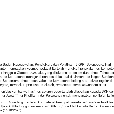
a Badan Kepegawaian, Pendidikan, dan Pelatihan (BKPP) Bojonegoro, Hari
ianto, mengatakan keempat pejabat itu telah mengikuti rangkaian tes kompete
 1 hingga 8 Oktober 2025 lalu, yang dilaksanakan dalam dua tahap. Tahap pe
a tes kompetensi manajerial dan sosial kultural di Universitas Negeri Surakar
. Sementara tahap kedua yakni tes kompetensi bidang atau teknis digelar di
egoro, mencakup penulisan makalah, presentasi, serta wawancara akhir.
menjelaskan bahwa hasil tes seluruh peserta telah dilaporkan kepada BKN da
nur Jawa Timur Khofifah Indar Parawansa untuk mendapatkan penilaian lanj
ini, BKN sedang meninjau kompetensi keempat peserta berdasarkan hasil tes
 dijalani. Kita tunggu rekomendasi BKN itu,” ujar Hari kepada Berita Bojonegor
a (14/10/2025).