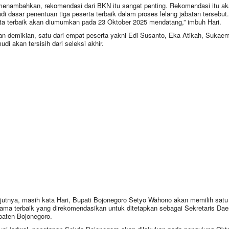
menambahkan, rekomendasi dari BKN itu sangat penting. Rekomendasi itu ak
di dasar penentuan tiga peserta terbaik dalam proses lelang jabatan tersebut.
ta terbaik akan diumumkan pada 23 Oktober 2025 mendatang,” imbuh Hari.
n demikian, satu dari empat peserta yakni Edi Susanto, Eka Atikah, Sukaem
di akan tersisih dari seleksi akhir.
jutnya, masih kata Hari, Bupati Bojonegoro Setyo Wahono akan memilih satu 
nama terbaik yang direkomendasikan untuk ditetapkan sebagai Sekretaris Dae
aten Bojonegoro.