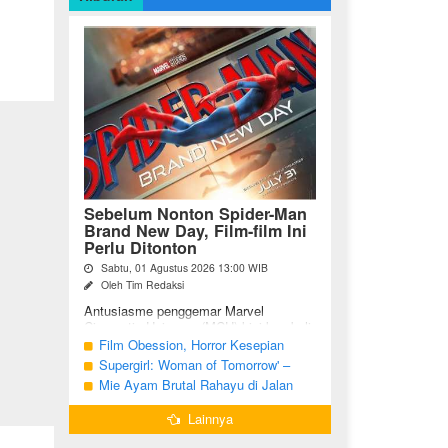
Sebelum Nonton Spider-Man
Brand New Day, Film-film Ini
Perlu Ditonton
Sabtu, 01 Agustus 2026 13:00 WIB
Oleh Tim Redaksi
Antusiasme penggemar Marvel
Cinematic Universe (MCU) kini kembali
meningkat seiring tayangnya
Film Obession, Horror Kesepian
petualangan terbaru Spider-Man Brand
Generasi Saat Ini
Supergirl: Woman of Tomorrow' –
New Day. Bagi penggemar garis ...
Potensi yang Terperangkap dalam
Mie Ayam Brutal Rahayu di Jalan
Narasi Generik
Pemuda Bojonegoro, Kuliner dengan
Lainnya
Banyak Pilihan Menu