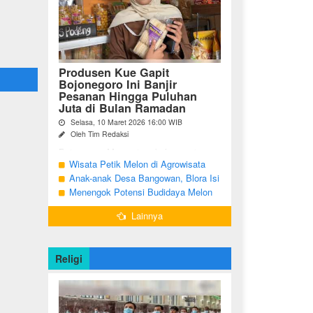
Produsen Kue Gapit
Bojonegoro Ini Banjir
Pesanan Hingga Puluhan
Juta di Bulan Ramadan
Selasa, 10 Maret 2026 16:00 WIB
Oleh Tim Redaksi
Bojonegoro Momentum bulan suci
Ramadan membawa keberkahan
Wisata Petik Melon di Agrowisata
tersendiri bagi para pelaku Usaha Mikro
Girli Farm Blora, Tak Sampai 5 Hari
Anak-anak Desa Bangowan, Blora Isi
Kecil dan Menengah (UMKM) di
Sudah Ludes Terjual
Waktu Jelang Buka Puasa dengan
Menengok Potensi Budidaya Melon
Kabupaten Bojonegoro. ...
Latihan Gamelan
Menggunakan Greenhouse di
Lainnya
Bojonegoro
Religi