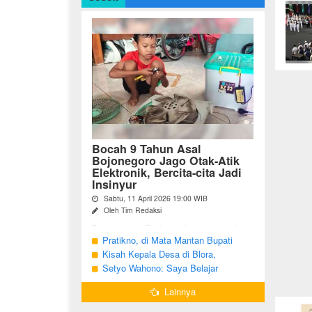
Bocah 9 Tahun Asal
Bojonegoro Jago Otak-Atik
Elektronik, Bercita-cita Jadi
Insinyur
Sabtu, 11 April 2026 19:00 WIB
Oleh Tim Redaksi
Bojonegoro - Berbeda dari anak-anak
seusianya, seorang bocah dari Desa
Pratikno, di Mata Mantan Bupati
Growok, Kecamatan Dander, Kabupaten
Bojonegoro, Kang Yoto
Kisah Kepala Desa di Blora,
Bojonegoro ini justru memiliki minat
Menjabat Tiga Periode Tapi Masih
Setyo Wahono: Saya Belajar
besar ...
Hidup Sederhana
Pengabdian dari Orang Tua
Lainnya