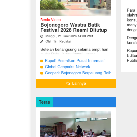
Para 
olahr
konsu
Berita Video
Bojonegoro Wastra Batik
menya
Festival 2026 Resmi Ditutup
denga
Minggu, 21 Juni 2026 14:00 WIB
Denga
Oleh Tim Redaksi
konsi
Setelah berlangsung selama empt hari
Repor
mulai Rabu (17/06/2026), ajang
Edito
Bojonegoro Wastra Batik Festival
Publi
Bupati Resmikan Pusat Informasi
(BWBF) 2026 resmi ditutup oleh Ketua
Geologi Geopark Bojonegoro
Global Geoparks Network
Dekranasda ...
Association Kunjungi Sejumlah
Geopark Bojonegoro Berpeluang Raih
Geosite di Bojonegoro
UNESCO Global Geopark
Lainnya
Teras