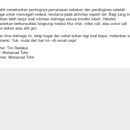
ahli menekankan pentingnya pemanasan sebelum dan pendinginan setelah
aga untuk mencegah cedera, terutama pada aktivitas seperti lari. Bagi yang in
ltasi lebih lanjut soal rutinitas olahraga sesuai kondisi tubuh, Halodoc
rankan berkonsultasi langsung melalui fitur chat, video call, atau voice call
n dokter atau ahli gizi.
n lima olahraga ini, tetap bugar dan sehat bukan lagi soal biaya, melainkan s
stensi. Yuk, mulai dari hari ini—di rumah saja!
ter: Tim Redaksi
r: Mohamad Tohir
sher: Mohamad Tohir