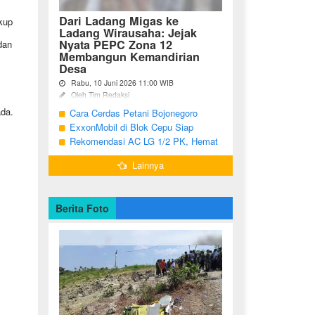
Dari Ladang Migas ke
kup
Ladang Wirausaha: Jejak
Nyata PEPC Zona 12
dan
Membangun Kemandirian
Desa
Rabu, 10 Juni 2026 11:00 WIB
Oleh Tim Redaksi
ada.
Cara Cerdas Petani Bojonegoro
Bojonegoro - Berakhirnya fase
pengembangan Proyek Gas Jambaran-
Menguatkan Ekonomi Keluarga
ExxonMobil di Blok Cepu Siap
Tiung Biru (JTB) pada 2021 menjadi
Hadapi Target Produksi 2026
Rekomendasi AC LG 1/2 PK, Hemat
titik balik bagi ratusan pemuda Desa
Listrik dan Pendinginan Maksimal
Bandungrejo, ...
Lainnya
Berita Foto