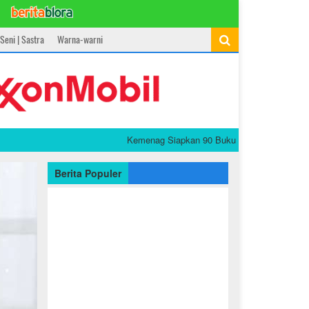
Seni | Sastra
Warna-warni
Kemenag Siapkan 90 Buku PAI dan Bahasa Arab Grati
Berita Populer