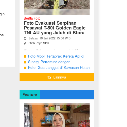
gin
Berita Foto
Foto Evakuasi Serpihan
Pesawat T-50i Golden Eagle
TNI AU yang Jatuh di Blora
oal
Selasa, 19 Juli 2022 15:00 WIB
Oleh Priyo SPd
Blora - Petugas gabungan dari TNI,
Polri, BPBD dan warga sekitar terus
Foto Mobil Tertabrak Kereta Api di
melakukan pencarian terhadap serpihan
Kalitidu, Bojonegoro
Sinergi Pertamina dengan
pesawat tempur T-50i Golden ...
Masyarakat Desa
Foto: Goa Janggut di Kawasan Hutan
Ngorogunung, Bubulan, Bojonegoro
Lainnya
Feature