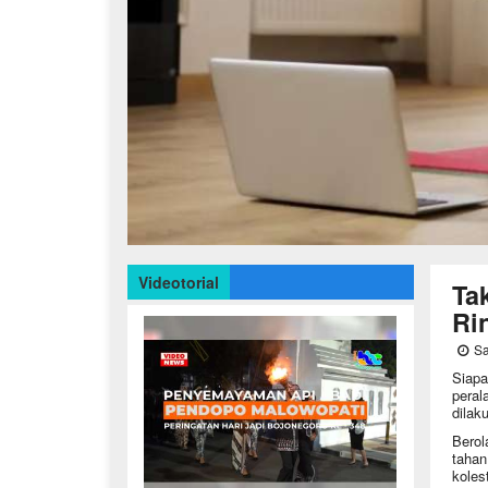
Videotorial
Ta
Ri
Sa
Siapa
peral
dilak
Berol
tahan
koles