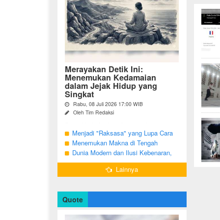
Merayakan Detik Ini:
Menemukan Kedamaian
dalam Jejak Hidup yang
Singkat
Rabu, 08 Juli 2026 17:00 WIB
Oleh Tim Redaksi
Pernahkah Anda terbangun di suatu
pagi, menatap cermin, dan menyadari
Menjadi "Raksasa" yang Lupa Cara
bahwa garis-garis halus di wajah bukan
Jadi Manusia
Menemukan Makna di Tengah
sekadar tanda penuaan, melainkan ...
Langkah yang Belum Selesai
Dunia Modern dan Ilusi Kebenaran,
Antara Kesadaran dan terjebak Tipu
Lainnya
Daya
Quote