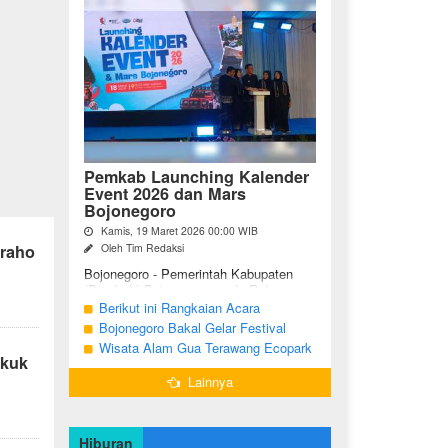
Pemkab Launching Kalender
Event 2026 dan Mars
Bojonegoro
Kamis, 19 Maret 2026 00:00 WIB
graho
Oleh Tim Redaksi
Bojonegoro - Pemerintah Kabupaten
(Pemkab) Bojonegoro, pada Rabu
malam (18/03/2026), bertempat di Jalan
Berikut ini Rangkaian Acara
Mas Tumapel Bojoonegoro,
Peringatan Hari Jadi Bojonegoro Ke-
Bojonegoro Bakal Gelar Festival
melaunching Kalender Event
348 Tahun 2025
Geopark 2025
Wisata Alam Gua Terawang Ecopark
Bojonegoro ...
ekuk
Blora Kini Semakin Menarik
Lainnya
Hiburan