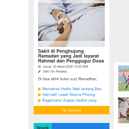
Sakit di Penghujung
Ramadan yang Jadi Isyarat
Rahmat dan Penggugur Dosa
Jumat, 20 Maret 2026 10:00 WIB
Oleh Tim Redaksi
Di fase akhir bulan suci Ramadhan,
tidak sedikit umat Muslim yang justru
diuji dengan kondisi kesehatan yang
Memaknai Hadits Nabi tentang Bau
menurun. Di tengah ...
Mulut Orang Berpuasa Secara Bijak
Hati-hati! Lewat Skema Phising,
Agar Tidak Menggangu
Akun Instagram Bisa Dibajak Kurang
Bagaimana Ucapan Idulfitri yang
dari 3 Menit
Benar Sesuai Sunah Rasulullah
Lainnya
Sosok