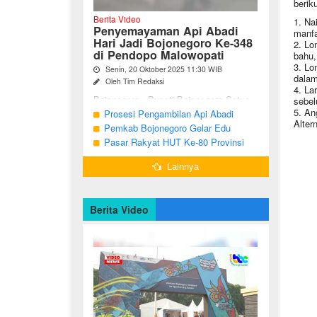
berik
Berita Video
1. Na
Penyemayaman Api Abadi
manfa
Hari Jadi Bojonegoro Ke-348
2. Lo
di Pendopo Malowopati
bahu,
3. Lo
Senin, 20 Oktober 2025 11:30 WIB
dalam
Oleh Tim Redaksi
4. La
Bojonegoro - Bupati Bojonegoro Setyo
sebel
Wahono, didampingi Wakil Bupati Nurul
5. An
Prosesi Pengambilan Api Abadi
Azizah dan Ketua DPRD Abdulloh
Alter
Peringatan Hari Jadi Bojonegoro Ke-
Pemkab Bojonegoro Gelar Edu
Umar, bersama jajaran Forkopimda
348
Champ dan Coaching Clinic Seni
Pasar Rakyat HUT Ke-80 Provinsi
Bojonegoro ...
Reog dan Jaranan
Jawa Timur di Bojonegoro
Lainnya
Berita Video