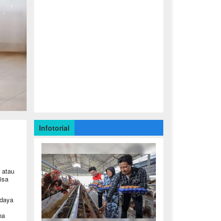
Infotorial
 atau
isa
 daya
na