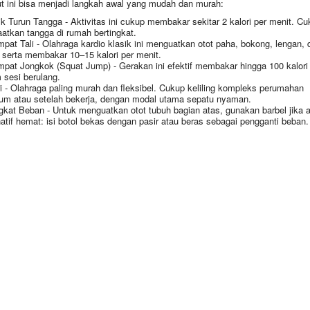
ut ini bisa menjadi langkah awal yang mudah dan murah:
ik Turun Tangga - Aktivitas ini cukup membakar sekitar 2 kalori per menit. Cu
atkan tangga di rumah bertingkat.
mpat Tali - Olahraga kardio klasik ini menguatkan otot paha, bokong, lengan, 
 serta membakar 10–15 kalori per menit.
mpat Jongkok (Squat Jump) - Gerakan ini efektif membakar hingga 100 kalori
 sesi berulang.
ri - Olahraga paling murah dan fleksibel. Cukup keliling kompleks perumahan
um atau setelah bekerja, dengan modal utama sepatu nyaman.
gkat Beban - Untuk menguatkan otot tubuh bagian atas, gunakan barbel jika 
natif hemat: isi botol bekas dengan pasir atau beras sebagai pengganti beban.