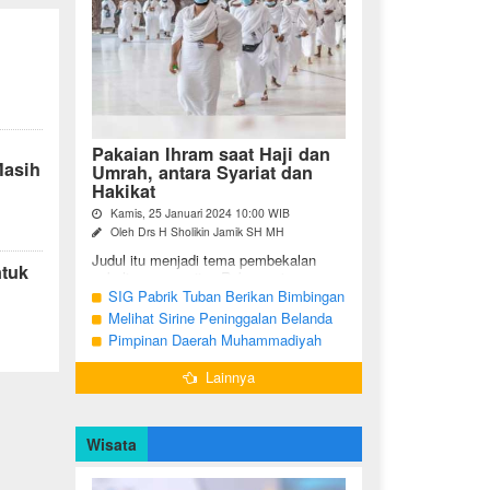
,
Pakaian Ihram saat Haji dan
Masih
Umrah, antara Syariat dan
Hakikat
Kamis, 25 Januari 2024 10:00 WIB
Oleh Drs H Sholikin Jamik SH MH
Judul itu menjadi tema pembekalan
ntuk
sekaligus pengajian Rabu pagi
(24/01/2024) di Masjid Nabawi al
SIG Pabrik Tuban Berikan Bimbingan
Munawaroh, Madinah, kepada jemaah
Manasik Haji kepada CJH Kabupaten
Melihat Sirine Peninggalan Belanda
umrah dari ...
Tuban
Penanda Buka Puasa di Pendopo
Pimpinan Daerah Muhammadiyah
Bupati Blora
Bojonegoro Akan Gelar Salat
Lainnya
Iduladha 9 Juli 2022
Wisata