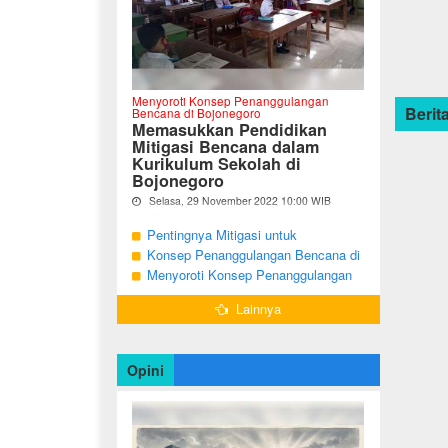
Menyoroti Konsep Penanggulangan
Berita
Bencana di Bojonegoro
Memasukkan Pendidikan
Mitigasi Bencana dalam
Kurikulum Sekolah di
Bojonegoro
Selasa, 29 November 2022 10:00 WIB
Oleh Imam Nurcahyo
Pentingnya Mitigasi untuk
"Berdasarkan Undang-undang Nomor 24
Mengurangi Risiko Bencana di
Konsep Penanggulangan Bencana di
Tahun 2007, tentang Penanggulangan
Bojonegoro
Bojonegoro Masih Mengutamakan
Menyoroti Konsep Penanggulangan
Bencana, Pemerintah dan Pemerintah
Daerah menjadi penanggung jawab
Tanggap Darurat
Bencana di Kabupaten Bojonegoro
dalam penyelenggaraan
Lainnya
penanggulangan bencana. ...
Opini