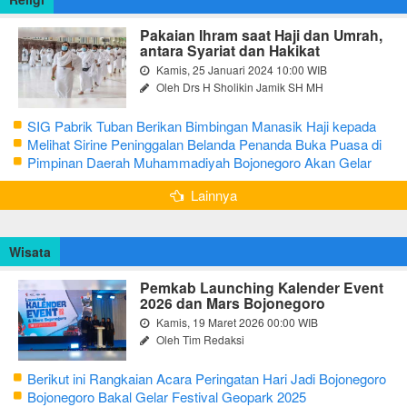
Pakaian Ihram saat Haji dan Umrah,
antara Syariat dan Hakikat
Kamis, 25 Januari 2024 10:00 WIB
Oleh Drs H Sholikin Jamik SH MH
SIG Pabrik Tuban Berikan Bimbingan Manasik Haji kepada
CJH Kabupaten Tuban
Melihat Sirine Peninggalan Belanda Penanda Buka Puasa di
Pendopo Bupati Blora
Pimpinan Daerah Muhammadiyah Bojonegoro Akan Gelar
Salat Iduladha 9 Juli 2022
Lainnya
Wisata
Pemkab Launching Kalender Event
2026 dan Mars Bojonegoro
Kamis, 19 Maret 2026 00:00 WIB
Oleh Tim Redaksi
Berikut ini Rangkaian Acara Peringatan Hari Jadi Bojonegoro
Ke-348 Tahun 2025
Bojonegoro Bakal Gelar Festival Geopark 2025