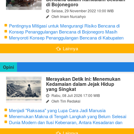
di Bojonegoro
Selasa, 29 November 2022 10:00 WIB
Oleh Imam Nurcahyo
Pentingnya Mitigasi untuk Mengurangi Risiko Bencana di
Bojonegoro
Konsep Penanggulangan Bencana di Bojonegoro Masih
Mengutamakan Tanggap Darurat
Menyoroti Konsep Penanggulangan Bencana di Kabupaten
Bojonegoro
Lainnya
Opini
Merayakan Detik Ini: Menemukan
Kedamaian dalam Jejak Hidup
yang Singkat
Rabu, 08 Juli 2026 17:00 WIB
Oleh Tim Redaksi
Menjadi "Raksasa" yang Lupa Cara Jadi Manusia
Menemukan Makna di Tengah Langkah yang Belum Selesai
Dunia Modern dan Ilusi Kebenaran, Antara Kesadaran dan
terjebak Tipu Daya
Lainnya