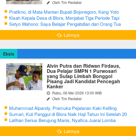
Oleh Tim Redaksi
Pratikno, di Mata Mantan Bupati Bojonegoro, Kang Yoto
Kisah Kepala Desa di Blora, Menjabat Tiga Periode Tapi
Masih Hidup Sederhana
Setyo Wahono: Saya Belajar Pengabdian dari Orang Tua
Lainnya
Eksis
Alvin Putra dan Ridwan Firdaus,
Dua Pelajar SMPN 1 Purwosari
yang Sulap Limbah Bonggol
Pisang Jadi Kandidat Pencegah
Kanker
Rabu, 06 Mei 2026 13:00 WIB
Oleh Tim Redaksi
Muhammad Alpandy, Pramuka Pejalanan Kaki Keliling
Nusantara dengan Misi Literasi Budaya
Sumari, Kuli Panggul di Blora Naik Haji Tahun Ini Setelah 20
Tahun Sisihkan Uang Receh
Latihan Serius Berujung Manis, Nyafica Juarai Lomba
Bertutur tentang Nilai Hidup Orang Samin
Lainnya