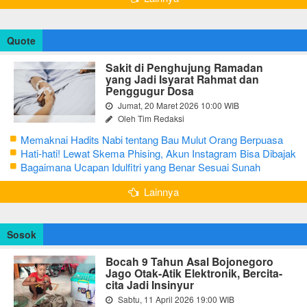
Quote
Sakit di Penghujung Ramadan
yang Jadi Isyarat Rahmat dan
Penggugur Dosa
Jumat, 20 Maret 2026 10:00 WIB
Oleh Tim Redaksi
Memaknai Hadits Nabi tentang Bau Mulut Orang Berpuasa
Secara Bijak Agar Tidak Menggangu
Hati-hati! Lewat Skema Phising, Akun Instagram Bisa Dibajak
Kurang dari 3 Menit
Bagaimana Ucapan Idulfitri yang Benar Sesuai Sunah
Rasulullah
Lainnya
Sosok
Bocah 9 Tahun Asal Bojonegoro
Jago Otak-Atik Elektronik, Bercita-
cita Jadi Insinyur
Sabtu, 11 April 2026 19:00 WIB