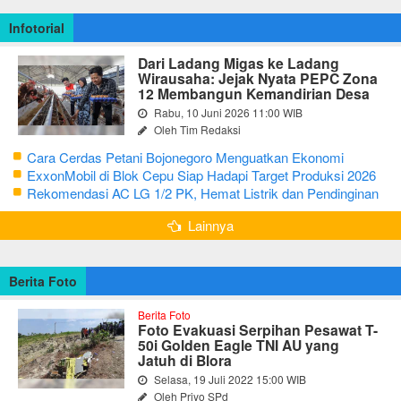
Infotorial
Dari Ladang Migas ke Ladang
Wirausaha: Jejak Nyata PEPC Zona
12 Membangun Kemandirian Desa
Rabu, 10 Juni 2026 11:00 WIB
Oleh Tim Redaksi
Cara Cerdas Petani Bojonegoro Menguatkan Ekonomi
Keluarga
ExxonMobil di Blok Cepu Siap Hadapi Target Produksi 2026
Rekomendasi AC LG 1/2 PK, Hemat Listrik dan Pendinginan
Maksimal
Lainnya
Berita Foto
Berita Foto
Foto Evakuasi Serpihan Pesawat T-
50i Golden Eagle TNI AU yang
Jatuh di Blora
Selasa, 19 Juli 2022 15:00 WIB
Oleh Priyo SPd