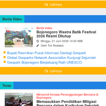
Lainnya
Berita Video
Berita Video
Bojonegoro Wastra Batik Festival
2026 Resmi Ditutup
Minggu, 21 Juni 2026 14:00 WIB
Oleh Tim Redaksi
Bupati Resmikan Pusat Informasi Geologi Geopark
Bojonegoro
Global Geoparks Network Association Kunjungi Sejumlah
Geosite di Bojonegoro
Geopark Bojonegoro Berpeluang Raih UNESCO
Global Geopark
Lainnya
Teras
Menyoroti Konsep Penanggulangan Bencana di
Bojonegoro
Memasukkan Pendidikan Mitigasi
Bencana dalam Kurikulum Sekolah