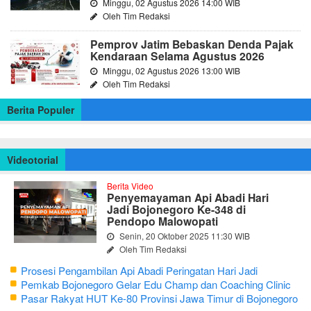
Minggu, 02 Agustus 2026 14:00 WIB
Oleh Tim Redaksi
Pemprov Jatim Bebaskan Denda Pajak
Kendaraan Selama Agustus 2026
Minggu, 02 Agustus 2026 13:00 WIB
Oleh Tim Redaksi
Berita Populer
Videotorial
Berita Video
Penyemayaman Api Abadi Hari
Jadi Bojonegoro Ke-348 di
Pendopo Malowopati
Senin, 20 Oktober 2025 11:30 WIB
Oleh Tim Redaksi
Prosesi Pengambilan Api Abadi Peringatan Hari Jadi
Bojonegoro Ke-348
Pemkab Bojonegoro Gelar Edu Champ dan Coaching Clinic
Seni Reog dan Jaranan
Pasar Rakyat HUT Ke-80 Provinsi Jawa Timur di Bojonegoro