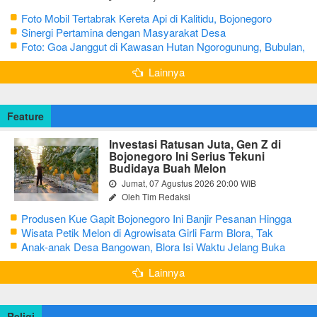
Foto Mobil Tertabrak Kereta Api di Kalitidu, Bojonegoro
Sinergi Pertamina dengan Masyarakat Desa
Foto: Goa Janggut di Kawasan Hutan Ngorogunung, Bubulan,
Bojonegoro
Lainnya
Feature
Investasi Ratusan Juta, Gen Z di
Bojonegoro Ini Serius Tekuni
Budidaya Buah Melon
Jumat, 07 Agustus 2026 20:00 WIB
Oleh Tim Redaksi
Produsen Kue Gapit Bojonegoro Ini Banjir Pesanan Hingga
Puluhan Juta di Bulan Ramadan
Wisata Petik Melon di Agrowisata Girli Farm Blora, Tak
Sampai 5 Hari Sudah Ludes Terjual
Anak-anak Desa Bangowan, Blora Isi Waktu Jelang Buka
Puasa dengan Latihan Gamelan
Lainnya
Religi