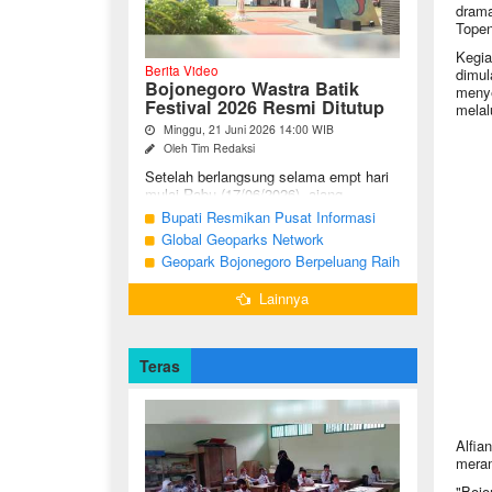
drama
Topen
Kegia
Berita Video
dimul
Bojonegoro Wastra Batik
menye
Festival 2026 Resmi Ditutup
melal
Minggu, 21 Juni 2026 14:00 WIB
Oleh Tim Redaksi
Setelah berlangsung selama empt hari
mulai Rabu (17/06/2026), ajang
Bojonegoro Wastra Batik Festival
Bupati Resmikan Pusat Informasi
(BWBF) 2026 resmi ditutup oleh Ketua
Geologi Geopark Bojonegoro
Global Geoparks Network
Dekranasda ...
Association Kunjungi Sejumlah
Geopark Bojonegoro Berpeluang Raih
Geosite di Bojonegoro
UNESCO Global Geopark
Lainnya
Teras
Alfia
meram
"Bojo