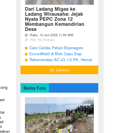
Dari Ladang Migas ke
Ladang Wirausaha: Jejak
Nyata PEPC Zona 12
Membangun Kemandirian
Desa
Rabu, 10 Juni 2026 11:00 WIB
Oleh Tim Redaksi
Cara Cerdas Petani Bojonegoro
Bojonegoro - Berakhirnya fase
pengembangan Proyek Gas Jambaran-
Menguatkan Ekonomi Keluarga
ExxonMobil di Blok Cepu Siap
Tiung Biru (JTB) pada 2021 menjadi
Hadapi Target Produksi 2026
Rekomendasi AC LG 1/2 PK, Hemat
titik balik bagi ratusan pemuda Desa
Listrik dan Pendinginan Maksimal
Bandungrejo, ...
Lainnya
cang
Berita Foto
eri
tar
.
ah
et
awakan