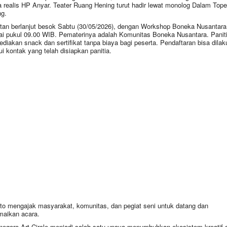
 realis HP Anyar. Teater Ruang Hening turut hadir lewat monolog Dalam Tope
g.
tan berlanjut besok Sabtu (30/05/2026), dengan Workshop Boneka Nusantara
ai pukul 09.00 WIB. Pematerinya adalah Komunitas Boneka Nusantara. Panit
diakan snack dan sertifikat tanpa biaya bagi peserta. Pendaftaran bisa dila
ui kontak yang telah disiapkan panitia.
nto mengajak masyarakat, komunitas, dan pegiat seni untuk datang dan
aikan acara.
negoro Art Circle menjadi salah satu upaya menumbuhkan ekosistem kreatif d