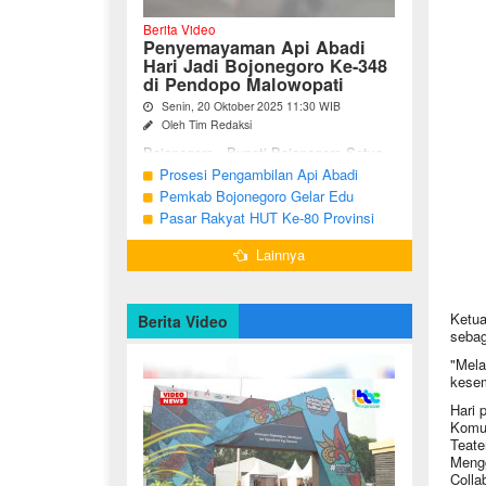
Berita Video
Penyemayaman Api Abadi
Hari Jadi Bojonegoro Ke-348
di Pendopo Malowopati
Senin, 20 Oktober 2025 11:30 WIB
Oleh Tim Redaksi
Bojonegoro - Bupati Bojonegoro Setyo
Wahono, didampingi Wakil Bupati Nurul
Prosesi Pengambilan Api Abadi
Azizah dan Ketua DPRD Abdulloh
Peringatan Hari Jadi Bojonegoro Ke-
Pemkab Bojonegoro Gelar Edu
Umar, bersama jajaran Forkopimda
348
Champ dan Coaching Clinic Seni
Pasar Rakyat HUT Ke-80 Provinsi
Bojonegoro ...
Reog dan Jaranan
Jawa Timur di Bojonegoro
Lainnya
Ketua
Berita Video
sebag
"Mela
kesem
Hari 
Komun
Teate
Mengg
Colla