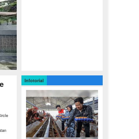
Infotorial
e
ircle
atan