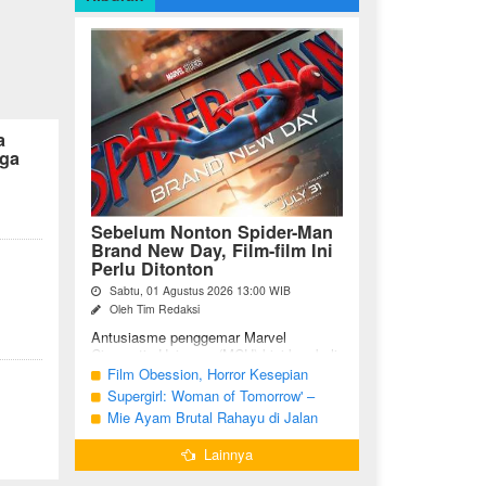
a
ga
Sebelum Nonton Spider-Man
Brand New Day, Film-film Ini
Perlu Ditonton
Sabtu, 01 Agustus 2026 13:00 WIB
Oleh Tim Redaksi
Antusiasme penggemar Marvel
Cinematic Universe (MCU) kini kembali
meningkat seiring tayangnya
Film Obession, Horror Kesepian
petualangan terbaru Spider-Man Brand
Generasi Saat Ini
Supergirl: Woman of Tomorrow' –
New Day. Bagi penggemar garis ...
Potensi yang Terperangkap dalam
Mie Ayam Brutal Rahayu di Jalan
Narasi Generik
Pemuda Bojonegoro, Kuliner dengan
Lainnya
Banyak Pilihan Menu