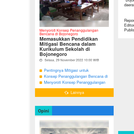
daera
Repor
Edito
Publi
Menyoroti Konsep Penanggulangan
Bencana di Bojonegoro
Memasukkan Pendidikan
Mitigasi Bencana dalam
Kurikulum Sekolah di
Bojonegoro
Selasa, 29 November 2022 10:00 WIB
Oleh Imam Nurcahyo
Pentingnya Mitigasi untuk
"Berdasarkan Undang-undang Nomor 24
Mengurangi Risiko Bencana di
Konsep Penanggulangan Bencana di
Tahun 2007, tentang Penanggulangan
Bojonegoro
Bojonegoro Masih Mengutamakan
Menyoroti Konsep Penanggulangan
Bencana, Pemerintah dan Pemerintah
Daerah menjadi penanggung jawab
Tanggap Darurat
Bencana di Kabupaten Bojonegoro
dalam penyelenggaraan
Lainnya
penanggulangan bencana. ...
Opini