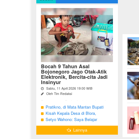
Bocah 9 Tahun Asal
Bojonegoro Jago Otak-Atik
Elektronik, Bercita-cita Jadi
Insinyur
Sabtu, 11 April 2026 19:00 WIB
Oleh Tim Redaksi
Bojonegoro - Berbeda dari anak-anak
seusianya, seorang bocah dari Desa
Pratikno, di Mata Mantan Bupati
Growok, Kecamatan Dander, Kabupaten
Bojonegoro, Kang Yoto
Kisah Kepala Desa di Blora,
Bojonegoro ini justru memiliki minat
Menjabat Tiga Periode Tapi Masih
Setyo Wahono: Saya Belajar
besar ...
Hidup Sederhana
Pengabdian dari Orang Tua
Lainnya