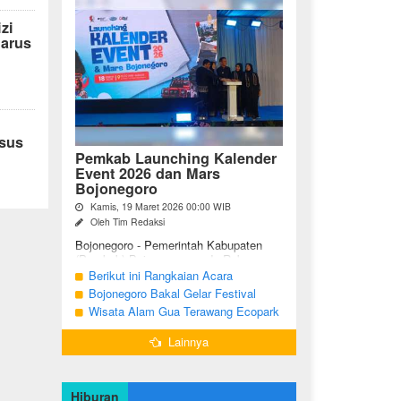
zi
arus
ksus
Pemkab Launching Kalender
Event 2026 dan Mars
Bojonegoro
Kamis, 19 Maret 2026 00:00 WIB
Oleh Tim Redaksi
Bojonegoro - Pemerintah Kabupaten
(Pemkab) Bojonegoro, pada Rabu
malam (18/03/2026), bertempat di Jalan
Berikut ini Rangkaian Acara
Mas Tumapel Bojoonegoro,
Peringatan Hari Jadi Bojonegoro Ke-
Bojonegoro Bakal Gelar Festival
melaunching Kalender Event
348 Tahun 2025
Geopark 2025
Wisata Alam Gua Terawang Ecopark
Bojonegoro ...
Blora Kini Semakin Menarik
Lainnya
Hiburan