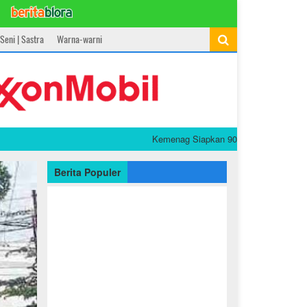
Seni | Sastra
Warna-warni
Kemenag Siapkan 90 Buku PAI dan Bahasa Arab
Berita Populer