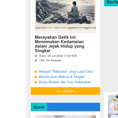
Berita
Merayakan Detik Ini:
Menemukan Kedamaian
dalam Jejak Hidup yang
Singkat
Rabu, 08 Juli 2026 17:00 WIB
Oleh Tim Redaksi
Pernahkah Anda terbangun di suatu
pagi, menatap cermin, dan menyadari
Menjadi "Raksasa" yang Lupa Cara
bahwa garis-garis halus di wajah bukan
Jadi Manusia
Menemukan Makna di Tengah
sekadar tanda penuaan, melainkan ...
Langkah yang Belum Selesai
Dunia Modern dan Ilusi Kebenaran,
Antara Kesadaran dan terjebak Tipu
Lainnya
Daya
Quote