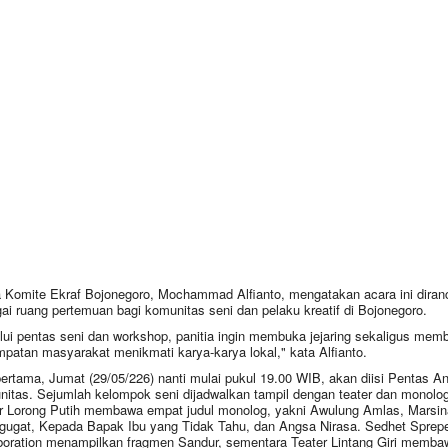
 Komite Ekraf Bojonegoro, Mochammad Alfianto, mengatakan acara ini diran
ai ruang pertemuan bagi komunitas seni dan pelaku kreatif di Bojonegoro.
lui pentas seni dan workshop, panitia ingin membuka jejaring sekaligus memb
patan masyarakat menikmati karya-karya lokal," kata Alfianto.
pertama, Jumat (29/05/226) nanti mulai pukul 19.00 WIB, akan diisi Pentas An
itas. Sejumlah kelompok seni dijadwalkan tampil dengan teater dan monolog
r Lorong Putih membawa empat judul monolog, yakni Awulung Amlas, Marsin
ugat, Kepada Bapak Ibu yang Tidak Tahu, dan Angsa Nirasa. Sedhet Sprep
boration menampilkan fragmen Sandur, sementara Teater Lintang Giri memb