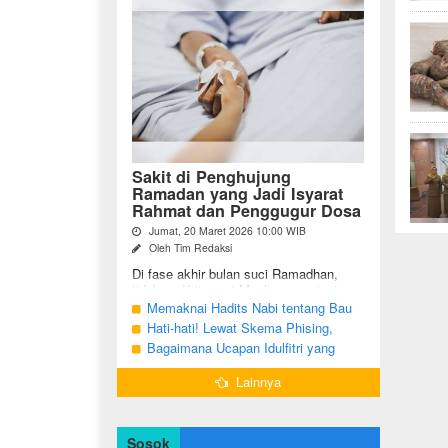
Sakit di Penghujung
Ramadan yang Jadi Isyarat
Rahmat dan Penggugur Dosa
Jumat, 20 Maret 2026 10:00 WIB
Oleh Tim Redaksi
Di fase akhir bulan suci Ramadhan,
tidak sedikit umat Muslim yang justru
diuji dengan kondisi kesehatan yang
Memaknai Hadits Nabi tentang Bau
menurun. Di tengah ...
Mulut Orang Berpuasa Secara Bijak
Hati-hati! Lewat Skema Phising,
Agar Tidak Menggangu
Akun Instagram Bisa Dibajak Kurang
Bagaimana Ucapan Idulfitri yang
dari 3 Menit
Benar Sesuai Sunah Rasulullah
Lainnya
Sosok