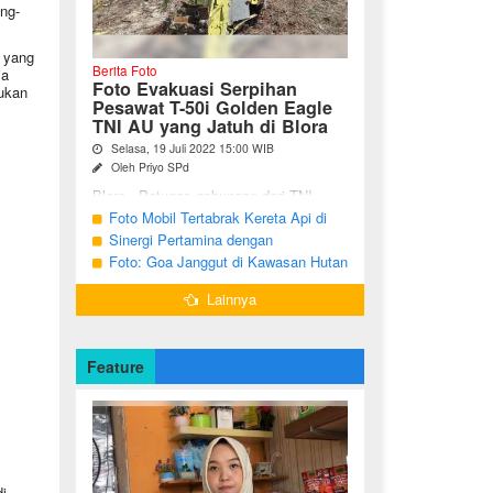
ng-
 yang
Berita Foto
ia
Foto Evakuasi Serpihan
kukan
Pesawat T-50i Golden Eagle
TNI AU yang Jatuh di Blora
Selasa, 19 Juli 2022 15:00 WIB
Oleh Priyo SPd
Blora - Petugas gabungan dari TNI,
Polri, BPBD dan warga sekitar terus
Foto Mobil Tertabrak Kereta Api di
melakukan pencarian terhadap serpihan
Kalitidu, Bojonegoro
Sinergi Pertamina dengan
pesawat tempur T-50i Golden ...
Masyarakat Desa
Foto: Goa Janggut di Kawasan Hutan
Ngorogunung, Bubulan, Bojonegoro
Lainnya
Feature
i