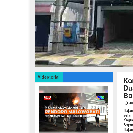
Videotorial
Ko
Du
Bo
Ju
Bojon
selam
Kegia
Bojon
Bojon