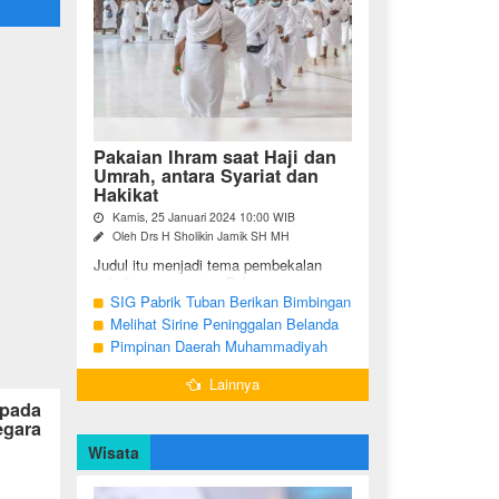
Pakaian Ihram saat Haji dan
Umrah, antara Syariat dan
Hakikat
Kamis, 25 Januari 2024 10:00 WIB
Oleh Drs H Sholikin Jamik SH MH
Judul itu menjadi tema pembekalan
sekaligus pengajian Rabu pagi
(24/01/2024) di Masjid Nabawi al
SIG Pabrik Tuban Berikan Bimbingan
Munawaroh, Madinah, kepada jemaah
Manasik Haji kepada CJH Kabupaten
Melihat Sirine Peninggalan Belanda
umrah dari ...
Tuban
Penanda Buka Puasa di Pendopo
Pimpinan Daerah Muhammadiyah
Bupati Blora
Bojonegoro Akan Gelar Salat
Lainnya
Iduladha 9 Juli 2022
 pada
egara
Wisata