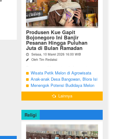
Produsen Kue Gapit
Bojonegoro Ini Banjir
Pesanan Hingga Puluhan
Juta di Bulan Ramadan
Selasa, 10 Maret 2026 16:00 WIB
Oleh Tim Redaksi
Bojonegoro Momentum bulan suci
Ramadan membawa keberkahan
Wisata Petik Melon di Agrowisata
tersendiri bagi para pelaku Usaha Mikro
Girli Farm Blora, Tak Sampai 5 Hari
Anak-anak Desa Bangowan, Blora Isi
Kecil dan Menengah (UMKM) di
Sudah Ludes Terjual
Waktu Jelang Buka Puasa dengan
Menengok Potensi Budidaya Melon
Kabupaten Bojonegoro. ...
Latihan Gamelan
Menggunakan Greenhouse di
Lainnya
Bojonegoro
Religi