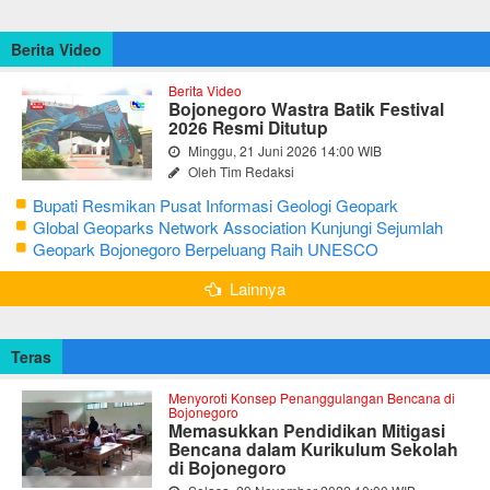
Berita Video
Berita Video
Bojonegoro Wastra Batik Festival
2026 Resmi Ditutup
Minggu, 21 Juni 2026 14:00 WIB
Oleh Tim Redaksi
Bupati Resmikan Pusat Informasi Geologi Geopark
Bojonegoro
Global Geoparks Network Association Kunjungi Sejumlah
Geosite di Bojonegoro
Geopark Bojonegoro Berpeluang Raih UNESCO
Global Geopark
Lainnya
Teras
Menyoroti Konsep Penanggulangan Bencana di
Bojonegoro
Memasukkan Pendidikan Mitigasi
Bencana dalam Kurikulum Sekolah
di Bojonegoro