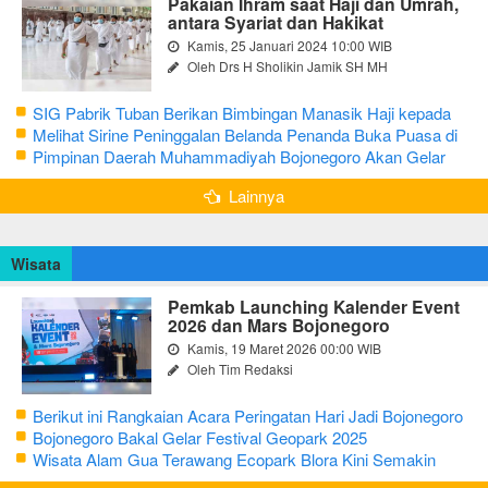
Pakaian Ihram saat Haji dan Umrah,
antara Syariat dan Hakikat
Kamis, 25 Januari 2024 10:00 WIB
Oleh Drs H Sholikin Jamik SH MH
SIG Pabrik Tuban Berikan Bimbingan Manasik Haji kepada
CJH Kabupaten Tuban
Melihat Sirine Peninggalan Belanda Penanda Buka Puasa di
Pendopo Bupati Blora
Pimpinan Daerah Muhammadiyah Bojonegoro Akan Gelar
Salat Iduladha 9 Juli 2022
Lainnya
Wisata
Pemkab Launching Kalender Event
2026 dan Mars Bojonegoro
Kamis, 19 Maret 2026 00:00 WIB
Oleh Tim Redaksi
Berikut ini Rangkaian Acara Peringatan Hari Jadi Bojonegoro
Ke-348 Tahun 2025
Bojonegoro Bakal Gelar Festival Geopark 2025
Wisata Alam Gua Terawang Ecopark Blora Kini Semakin
Menarik