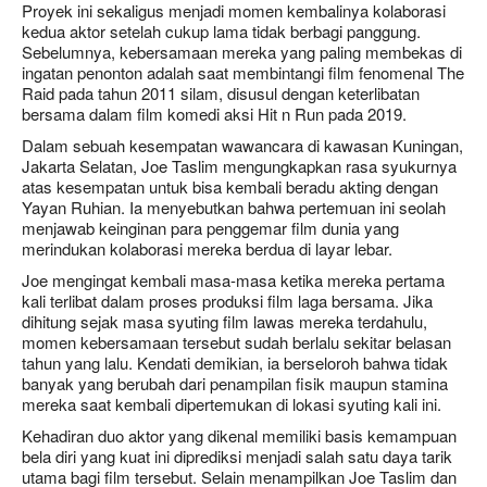
Proyek ini sekaligus menjadi momen kembalinya kolaborasi
kedua aktor setelah cukup lama tidak berbagi panggung.
Sebelumnya, kebersamaan mereka yang paling membekas di
ingatan penonton adalah saat membintangi film fenomenal The
Raid pada tahun 2011 silam, disusul dengan keterlibatan
bersama dalam film komedi aksi Hit n Run pada 2019.
Dalam sebuah kesempatan wawancara di kawasan Kuningan,
Jakarta Selatan, Joe Taslim mengungkapkan rasa syukurnya
atas kesempatan untuk bisa kembali beradu akting dengan
Yayan Ruhian. Ia menyebutkan bahwa pertemuan ini seolah
menjawab keinginan para penggemar film dunia yang
merindukan kolaborasi mereka berdua di layar lebar.
Joe mengingat kembali masa-masa ketika mereka pertama
kali terlibat dalam proses produksi film laga bersama. Jika
dihitung sejak masa syuting film lawas mereka terdahulu,
momen kebersamaan tersebut sudah berlalu sekitar belasan
tahun yang lalu. Kendati demikian, ia berseloroh bahwa tidak
banyak yang berubah dari penampilan fisik maupun stamina
mereka saat kembali dipertemukan di lokasi syuting kali ini.
Kehadiran duo aktor yang dikenal memiliki basis kemampuan
bela diri yang kuat ini diprediksi menjadi salah satu daya tarik
utama bagi film tersebut. Selain menampilkan Joe Taslim dan