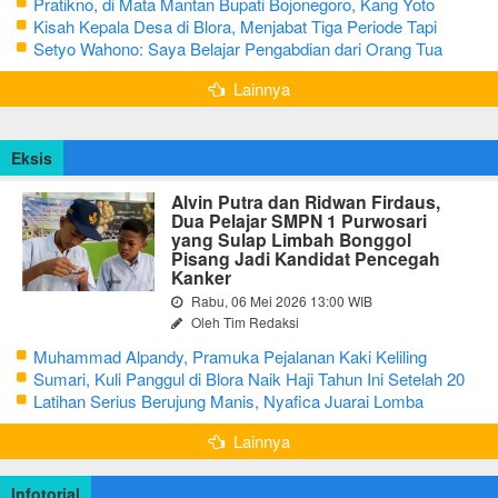
Pratikno, di Mata Mantan Bupati Bojonegoro, Kang Yoto
Kisah Kepala Desa di Blora, Menjabat Tiga Periode Tapi
Masih Hidup Sederhana
Setyo Wahono: Saya Belajar Pengabdian dari Orang Tua
Lainnya
Eksis
Alvin Putra dan Ridwan Firdaus,
Dua Pelajar SMPN 1 Purwosari
yang Sulap Limbah Bonggol
Pisang Jadi Kandidat Pencegah
Kanker
Rabu, 06 Mei 2026 13:00 WIB
Oleh Tim Redaksi
Muhammad Alpandy, Pramuka Pejalanan Kaki Keliling
Nusantara dengan Misi Literasi Budaya
Sumari, Kuli Panggul di Blora Naik Haji Tahun Ini Setelah 20
Tahun Sisihkan Uang Receh
Latihan Serius Berujung Manis, Nyafica Juarai Lomba
Bertutur tentang Nilai Hidup Orang Samin
Lainnya
Infotorial