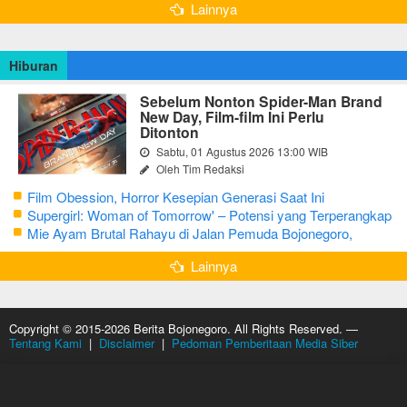
Lainnya
Hiburan
Sebelum Nonton Spider-Man Brand
New Day, Film-film Ini Perlu
Ditonton
Sabtu, 01 Agustus 2026 13:00 WIB
Oleh Tim Redaksi
Film Obession, Horror Kesepian Generasi Saat Ini
Supergirl: Woman of Tomorrow' – Potensi yang Terperangkap
dalam Narasi Generik
Mie Ayam Brutal Rahayu di Jalan Pemuda Bojonegoro,
Kuliner dengan Banyak Pilihan Menu
Lainnya
Copyright © 2015-2026 Berita Bojonegoro. All Rights Reserved. —
Tentang Kami
|
Disclaimer
|
Pedoman Pemberitaan Media Siber