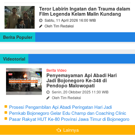
Teror Labirin Ingatan dan Trauma dalam
Film Legenda Kelam Malin Kundang
Sabtu, 11 April 2026 16:00 WIB
Oleh Tim Redaksi
Berita Populer
Videotorial
Berita Video
Penyemayaman Api Abadi Hari
Jadi Bojonegoro Ke-348 di
Pendopo Malowopati
Senin, 20 Oktober 2025 11:30 WIB
Oleh Tim Redaksi
Prosesi Pengambilan Api Abadi Peringatan Hari Jadi
Bojonegoro Ke-348
Pemkab Bojonegoro Gelar Edu Champ dan Coaching Clinic
Seni Reog dan Jaranan
Pasar Rakyat HUT Ke-80 Provinsi Jawa Timur di Bojonegoro
Lainnya