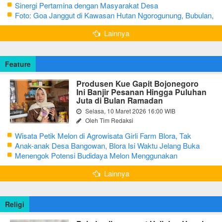
Sinergi Pertamina dengan Masyarakat Desa
Foto: Goa Janggut di Kawasan Hutan Ngorogunung, Bubulan,
Bojonegoro
Lainnya
Feature
Produsen Kue Gapit Bojonegoro
Ini Banjir Pesanan Hingga Puluhan
Juta di Bulan Ramadan
Selasa, 10 Maret 2026 16:00 WIB
Oleh Tim Redaksi
Wisata Petik Melon di Agrowisata Girli Farm Blora, Tak
Sampai 5 Hari Sudah Ludes Terjual
Anak-anak Desa Bangowan, Blora Isi Waktu Jelang Buka
Puasa dengan Latihan Gamelan
Menengok Potensi Budidaya Melon Menggunakan
Greenhouse di Bojonegoro
Lainnya
Religi