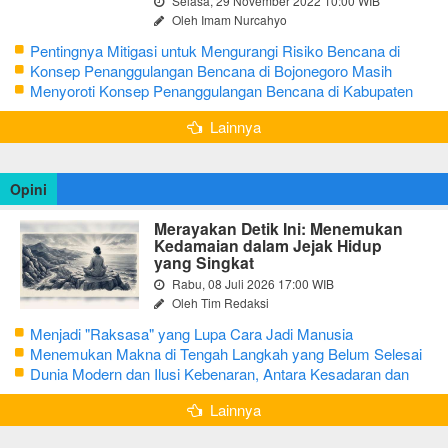
Selasa, 29 November 2022 10:00 WIB
Oleh Imam Nurcahyo
Pentingnya Mitigasi untuk Mengurangi Risiko Bencana di
Bojonegoro
Konsep Penanggulangan Bencana di Bojonegoro Masih
Mengutamakan Tanggap Darurat
Menyoroti Konsep Penanggulangan Bencana di Kabupaten
Bojonegoro
Lainnya
Opini
Merayakan Detik Ini: Menemukan
Kedamaian dalam Jejak Hidup
yang Singkat
Rabu, 08 Juli 2026 17:00 WIB
Oleh Tim Redaksi
Menjadi "Raksasa" yang Lupa Cara Jadi Manusia
Menemukan Makna di Tengah Langkah yang Belum Selesai
Dunia Modern dan Ilusi Kebenaran, Antara Kesadaran dan
terjebak Tipu Daya
Lainnya