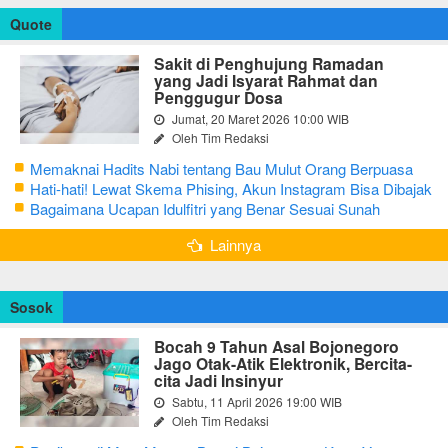
Quote
Sakit di Penghujung Ramadan
yang Jadi Isyarat Rahmat dan
Penggugur Dosa
Jumat, 20 Maret 2026 10:00 WIB
Oleh Tim Redaksi
Memaknai Hadits Nabi tentang Bau Mulut Orang Berpuasa
Secara Bijak Agar Tidak Menggangu
Hati-hati! Lewat Skema Phising, Akun Instagram Bisa Dibajak
Kurang dari 3 Menit
Bagaimana Ucapan Idulfitri yang Benar Sesuai Sunah
Rasulullah
Lainnya
Sosok
Bocah 9 Tahun Asal Bojonegoro
Jago Otak-Atik Elektronik, Bercita-
cita Jadi Insinyur
Sabtu, 11 April 2026 19:00 WIB
Oleh Tim Redaksi