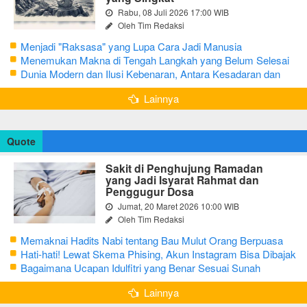
Rabu, 08 Juli 2026 17:00 WIB
Oleh Tim Redaksi
Menjadi "Raksasa" yang Lupa Cara Jadi Manusia
Menemukan Makna di Tengah Langkah yang Belum Selesai
Dunia Modern dan Ilusi Kebenaran, Antara Kesadaran dan
terjebak Tipu Daya
Lainnya
Quote
Sakit di Penghujung Ramadan
yang Jadi Isyarat Rahmat dan
Penggugur Dosa
Jumat, 20 Maret 2026 10:00 WIB
Oleh Tim Redaksi
Memaknai Hadits Nabi tentang Bau Mulut Orang Berpuasa
Secara Bijak Agar Tidak Menggangu
Hati-hati! Lewat Skema Phising, Akun Instagram Bisa Dibajak
Kurang dari 3 Menit
Bagaimana Ucapan Idulfitri yang Benar Sesuai Sunah
Rasulullah
Lainnya