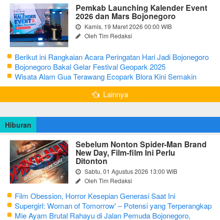
Pemkab Launching Kalender Event
2026 dan Mars Bojonegoro
Kamis, 19 Maret 2026 00:00 WIB
Oleh Tim Redaksi
Berikut ini Rangkaian Acara Peringatan Hari Jadi Bojonegoro
Ke-348 Tahun 2025
Bojonegoro Bakal Gelar Festival Geopark 2025
Wisata Alam Gua Terawang Ecopark Blora Kini Semakin
Menarik
Lainnya
Hiburan
Sebelum Nonton Spider-Man Brand
New Day, Film-film Ini Perlu
Ditonton
Sabtu, 01 Agustus 2026 13:00 WIB
Oleh Tim Redaksi
Film Obession, Horror Kesepian Generasi Saat Ini
Supergirl: Woman of Tomorrow' – Potensi yang Terperangkap
dalam Narasi Generik
Mie Ayam Brutal Rahayu di Jalan Pemuda Bojonegoro,