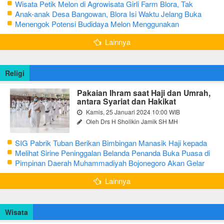
Wisata Petik Melon di Agrowisata Girli Farm Blora, Tak
Sampai 5 Hari Sudah Ludes Terjual
Anak-anak Desa Bangowan, Blora Isi Waktu Jelang Buka
Puasa dengan Latihan Gamelan
Menengok Potensi Budidaya Melon Menggunakan
Greenhouse di Bojonegoro
Lainnya
Religi
Pakaian Ihram saat Haji dan Umrah,
antara Syariat dan Hakikat
Kamis, 25 Januari 2024 10:00 WIB
Oleh Drs H Sholikin Jamik SH MH
SIG Pabrik Tuban Berikan Bimbingan Manasik Haji kepada
CJH Kabupaten Tuban
Melihat Sirine Peninggalan Belanda Penanda Buka Puasa di
Pendopo Bupati Blora
Pimpinan Daerah Muhammadiyah Bojonegoro Akan Gelar
Salat Iduladha 9 Juli 2022
Lainnya
Wisata