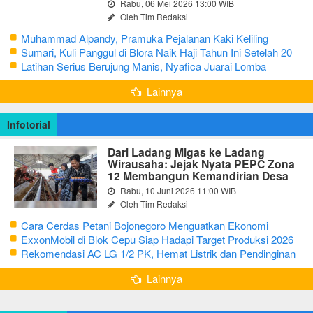
Rabu, 06 Mei 2026 13:00 WIB
Oleh Tim Redaksi
Muhammad Alpandy, Pramuka Pejalanan Kaki Keliling
Nusantara dengan Misi Literasi Budaya
Sumari, Kuli Panggul di Blora Naik Haji Tahun Ini Setelah 20
Tahun Sisihkan Uang Receh
Latihan Serius Berujung Manis, Nyafica Juarai Lomba
Bertutur tentang Nilai Hidup Orang Samin
Lainnya
Infotorial
Dari Ladang Migas ke Ladang
Wirausaha: Jejak Nyata PEPC Zona
12 Membangun Kemandirian Desa
Rabu, 10 Juni 2026 11:00 WIB
Oleh Tim Redaksi
Cara Cerdas Petani Bojonegoro Menguatkan Ekonomi
Keluarga
ExxonMobil di Blok Cepu Siap Hadapi Target Produksi 2026
Rekomendasi AC LG 1/2 PK, Hemat Listrik dan Pendinginan
Maksimal
Lainnya