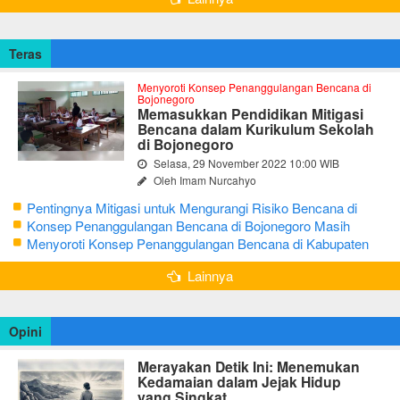
Teras
Menyoroti Konsep Penanggulangan Bencana di
Bojonegoro
Memasukkan Pendidikan Mitigasi
Bencana dalam Kurikulum Sekolah
di Bojonegoro
Selasa, 29 November 2022 10:00 WIB
Oleh Imam Nurcahyo
Pentingnya Mitigasi untuk Mengurangi Risiko Bencana di
Bojonegoro
Konsep Penanggulangan Bencana di Bojonegoro Masih
Mengutamakan Tanggap Darurat
Menyoroti Konsep Penanggulangan Bencana di Kabupaten
Bojonegoro
Lainnya
Opini
Merayakan Detik Ini: Menemukan
Kedamaian dalam Jejak Hidup
yang Singkat