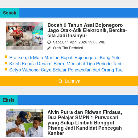
Sosok
Bocah 9 Tahun Asal Bojonegoro
Jago Otak-Atik Elektronik, Bercita-
cita Jadi Insinyur
Sabtu, 11 April 2026 19:00 WIB
Oleh Tim Redaksi
Pratikno, di Mata Mantan Bupati Bojonegoro, Kang Yoto
Kisah Kepala Desa di Blora, Menjabat Tiga Periode Tapi
Masih Hidup Sederhana
Setyo Wahono: Saya Belajar Pengabdian dari Orang Tua
Lainnya
Eksis
Alvin Putra dan Ridwan Firdaus,
Dua Pelajar SMPN 1 Purwosari
yang Sulap Limbah Bonggol
Pisang Jadi Kandidat Pencegah
Kanker