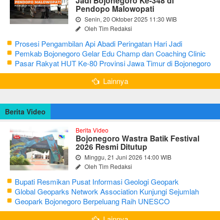
Jadi Bojonegoro Ke-348 di
Pendopo Malowopati
Senin, 20 Oktober 2025 11:30 WIB
Oleh Tim Redaksi
Prosesi Pengambilan Api Abadi Peringatan Hari Jadi
Bojonegoro Ke-348
Pemkab Bojonegoro Gelar Edu Champ dan Coaching Clinic
Seni Reog dan Jaranan
Pasar Rakyat HUT Ke-80 Provinsi Jawa Timur di Bojonegoro
Lainnya
Berita Video
Berita Video
Bojonegoro Wastra Batik Festival
2026 Resmi Ditutup
Minggu, 21 Juni 2026 14:00 WIB
Oleh Tim Redaksi
Bupati Resmikan Pusat Informasi Geologi Geopark
Bojonegoro
Global Geoparks Network Association Kunjungi Sejumlah
Geosite di Bojonegoro
Geopark Bojonegoro Berpeluang Raih UNESCO
Global Geopark
Lainnya