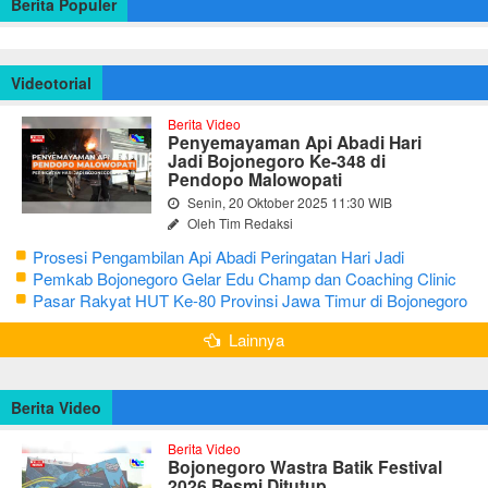
Berita Populer
Videotorial
Berita Video
Penyemayaman Api Abadi Hari
Jadi Bojonegoro Ke-348 di
Pendopo Malowopati
Senin, 20 Oktober 2025 11:30 WIB
Oleh Tim Redaksi
Prosesi Pengambilan Api Abadi Peringatan Hari Jadi
Bojonegoro Ke-348
Pemkab Bojonegoro Gelar Edu Champ dan Coaching Clinic
Seni Reog dan Jaranan
Pasar Rakyat HUT Ke-80 Provinsi Jawa Timur di Bojonegoro
Lainnya
Berita Video
Berita Video
Bojonegoro Wastra Batik Festival
2026 Resmi Ditutup