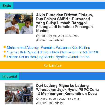
Eksis
Alvin Putra dan Ridwan Firdaus,
Dua Pelajar SMPN 1 Purwosari
yang Sulap Limbah Bonggol
Pisang Jadi Kandidat Pencegah
Kanker
Rabu, 06 Mei 2026 13:00 WIB
Oleh Tim Redaksi
Muhammad Alpandy, Pramuka Pejalanan Kaki Keliling
Nusantara dengan Misi Literasi Budaya
Sumari, Kuli Panggul di Blora Naik Haji Tahun Ini Setelah 20
Tahun Sisihkan Uang Receh
Latihan Serius Berujung Manis, Nyafica Juarai Lomba
Bertutur tentang Nilai Hidup Orang Samin
Lainnya
Infotorial
Dari Ladang Migas ke Ladang
Wirausaha: Jejak Nyata PEPC Zona
12 Membangun Kemandirian Desa
Rabu, 10 Juni 2026 11:00 WIB
Oleh Tim Redaksi