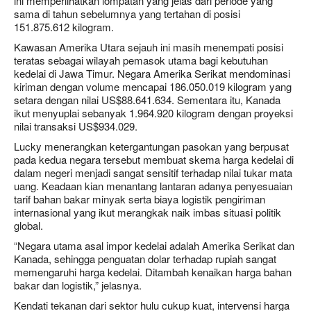
ini memperlihatkan lompatan yang jelas dari periode yang
sama di tahun sebelumnya yang tertahan di posisi
151.875.612 kilogram.
Kawasan Amerika Utara sejauh ini masih menempati posisi
teratas sebagai wilayah pemasok utama bagi kebutuhan
kedelai di Jawa Timur. Negara Amerika Serikat mendominasi
kiriman dengan volume mencapai 186.050.019 kilogram yang
setara dengan nilai US$88.641.634. Sementara itu, Kanada
ikut menyuplai sebanyak 1.964.920 kilogram dengan proyeksi
nilai transaksi US$934.029.
Lucky menerangkan ketergantungan pasokan yang berpusat
pada kedua negara tersebut membuat skema harga kedelai di
dalam negeri menjadi sangat sensitif terhadap nilai tukar mata
uang. Keadaan kian menantang lantaran adanya penyesuaian
tarif bahan bakar minyak serta biaya logistik pengiriman
internasional yang ikut merangkak naik imbas situasi politik
global.
“Negara utama asal impor kedelai adalah Amerika Serikat dan
Kanada, sehingga penguatan dolar terhadap rupiah sangat
memengaruhi harga kedelai. Ditambah kenaikan harga bahan
bakar dan logistik,” jelasnya.
Kendati tekanan dari sektor hulu cukup kuat, intervensi harga