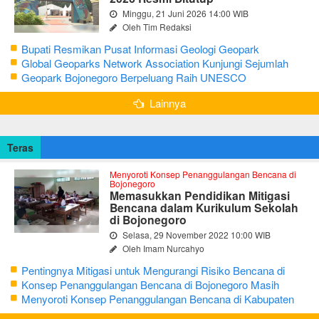
Minggu, 21 Juni 2026 14:00 WIB
Oleh Tim Redaksi
Bupati Resmikan Pusat Informasi Geologi Geopark
Bojonegoro
Global Geoparks Network Association Kunjungi Sejumlah
Geosite di Bojonegoro
Geopark Bojonegoro Berpeluang Raih UNESCO
Global Geopark
Lainnya
Teras
Menyoroti Konsep Penanggulangan Bencana di
Bojonegoro
Memasukkan Pendidikan Mitigasi
Bencana dalam Kurikulum Sekolah
di Bojonegoro
Selasa, 29 November 2022 10:00 WIB
Oleh Imam Nurcahyo
Pentingnya Mitigasi untuk Mengurangi Risiko Bencana di
Bojonegoro
Konsep Penanggulangan Bencana di Bojonegoro Masih
Mengutamakan Tanggap Darurat
Menyoroti Konsep Penanggulangan Bencana di Kabupaten
Bojonegoro