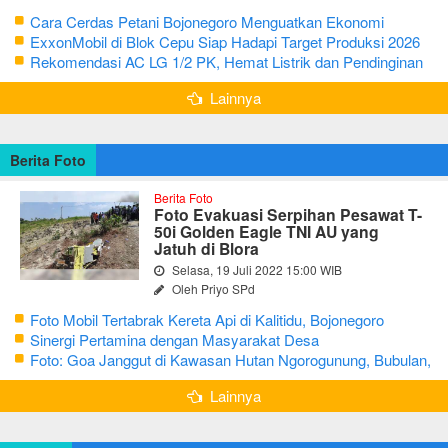
Cara Cerdas Petani Bojonegoro Menguatkan Ekonomi
Keluarga
ExxonMobil di Blok Cepu Siap Hadapi Target Produksi 2026
Rekomendasi AC LG 1/2 PK, Hemat Listrik dan Pendinginan
Maksimal
Lainnya
Berita Foto
Berita Foto
Foto Evakuasi Serpihan Pesawat T-
50i Golden Eagle TNI AU yang
Jatuh di Blora
Selasa, 19 Juli 2022 15:00 WIB
Oleh Priyo SPd
Foto Mobil Tertabrak Kereta Api di Kalitidu, Bojonegoro
Sinergi Pertamina dengan Masyarakat Desa
Foto: Goa Janggut di Kawasan Hutan Ngorogunung, Bubulan,
Bojonegoro
Lainnya