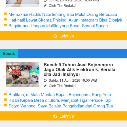
Oleh Tim Redaksi
Memaknai Hadits Nabi tentang Bau Mulut Orang Berpuasa
Secara Bijak Agar Tidak Menggangu
Hati-hati! Lewat Skema Phising, Akun Instagram Bisa Dibajak
Kurang dari 3 Menit
Bagaimana Ucapan Idulfitri yang Benar Sesuai Sunah
Rasulullah
Lainnya
Sosok
Bocah 9 Tahun Asal Bojonegoro
Jago Otak-Atik Elektronik, Bercita-
cita Jadi Insinyur
Sabtu, 11 April 2026 19:00 WIB
Oleh Tim Redaksi
Pratikno, di Mata Mantan Bupati Bojonegoro, Kang Yoto
Kisah Kepala Desa di Blora, Menjabat Tiga Periode Tapi
Masih Hidup Sederhana
Setyo Wahono: Saya Belajar Pengabdian dari Orang Tua
Lainnya