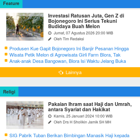
Feature
Investasi Ratusan Juta, Gen Z di
Bojonegoro Ini Serius Tekuni
Budidaya Buah Melon
Jumat, 07 Agustus 2026 20:00 WIB
Oleh Tim Redaksi
Produsen Kue Gapit Bojonegoro Ini Banjir Pesanan Hingga
Puluhan Juta di Bulan Ramadan
Wisata Petik Melon di Agrowisata Girli Farm Blora, Tak
Sampai 5 Hari Sudah Ludes Terjual
Anak-anak Desa Bangowan, Blora Isi Waktu Jelang Buka
Puasa dengan Latihan Gamelan
Lainnya
Religi
Pakaian Ihram saat Haji dan Umrah,
antara Syariat dan Hakikat
Kamis, 25 Januari 2024 10:00 WIB
Oleh Drs H Sholikin Jamik SH MH
SIG Pabrik Tuban Berikan Bimbingan Manasik Haji kepada