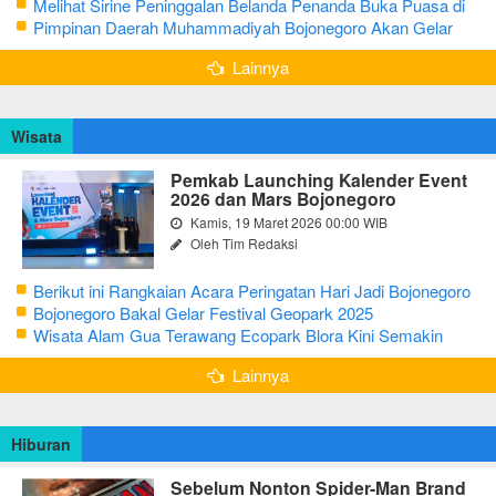
CJH Kabupaten Tuban
Melihat Sirine Peninggalan Belanda Penanda Buka Puasa di
Pendopo Bupati Blora
Pimpinan Daerah Muhammadiyah Bojonegoro Akan Gelar
Salat Iduladha 9 Juli 2022
Lainnya
Wisata
Pemkab Launching Kalender Event
2026 dan Mars Bojonegoro
Kamis, 19 Maret 2026 00:00 WIB
Oleh Tim Redaksi
Berikut ini Rangkaian Acara Peringatan Hari Jadi Bojonegoro
Ke-348 Tahun 2025
Bojonegoro Bakal Gelar Festival Geopark 2025
Wisata Alam Gua Terawang Ecopark Blora Kini Semakin
Menarik
Lainnya
Hiburan
Sebelum Nonton Spider-Man Brand