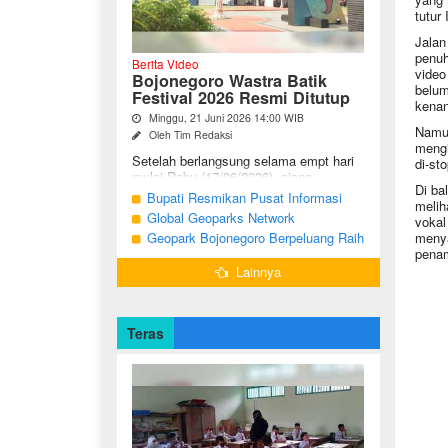
tutur
Jalan
penuh
Berita Video
video
Bojonegoro Wastra Batik
belum
Festival 2026 Resmi Ditutup
kenan
Minggu, 21 Juni 2026 14:00 WIB
Namun
Oleh Tim Redaksi
mengi
Setelah berlangsung selama empt hari
di-st
mulai Rabu (17/06/2026), ajang
Di ba
Bojonegoro Wastra Batik Festival
Bupati Resmikan Pusat Informasi
melih
(BWBF) 2026 resmi ditutup oleh Ketua
Geologi Geopark Bojonegoro
Global Geoparks Network
vokal
Dekranasda ...
Association Kunjungi Sejumlah
Geopark Bojonegoro Berpeluang Raih
menya
penam
Geosite di Bojonegoro
UNESCO Global Geopark
Lainnya
Teras