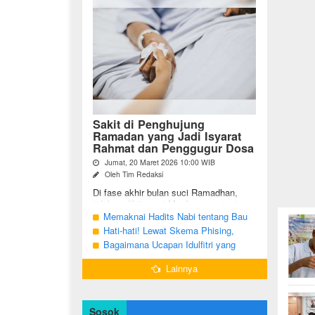
Sakit di Penghujung
Ramadan yang Jadi Isyarat
Rahmat dan Penggugur Dosa
Jumat, 20 Maret 2026 10:00 WIB
Oleh Tim Redaksi
Di fase akhir bulan suci Ramadhan,
tidak sedikit umat Muslim yang justru
diuji dengan kondisi kesehatan yang
Memaknai Hadits Nabi tentang Bau
menurun. Di tengah ...
Mulut Orang Berpuasa Secara Bijak
Hati-hati! Lewat Skema Phising,
Agar Tidak Menggangu
Akun Instagram Bisa Dibajak Kurang
Bagaimana Ucapan Idulfitri yang
dari 3 Menit
Benar Sesuai Sunah Rasulullah
Lainnya
Sosok