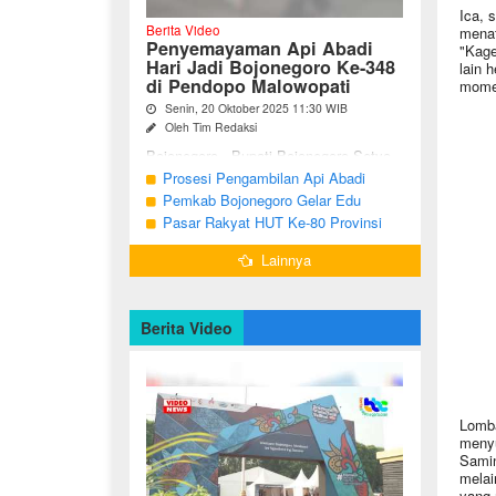
Ica, 
Berita Video
menat
Penyemayaman Api Abadi
"Kage
Hari Jadi Bojonegoro Ke-348
lain 
di Pendopo Malowopati
momen
Senin, 20 Oktober 2025 11:30 WIB
Oleh Tim Redaksi
Bojonegoro - Bupati Bojonegoro Setyo
Wahono, didampingi Wakil Bupati Nurul
Prosesi Pengambilan Api Abadi
Azizah dan Ketua DPRD Abdulloh
Peringatan Hari Jadi Bojonegoro Ke-
Pemkab Bojonegoro Gelar Edu
Umar, bersama jajaran Forkopimda
348
Champ dan Coaching Clinic Seni
Pasar Rakyat HUT Ke-80 Provinsi
Bojonegoro ...
Reog dan Jaranan
Jawa Timur di Bojonegoro
Lainnya
Berita Video
Lomba
menyu
Samin
melai
yang 