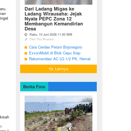
Dari Ladang Migas ke
aru.
Ladang Wirausaha: Jejak
eman
ingat
Nyata PEPC Zona 12
Membangun Kemandirian
Desa
Rabu, 10 Juni 2026 11:00 WIB
Oleh Tim Redaksi
Cara Cerdas Petani Bojonegoro
Bojonegoro - Berakhirnya fase
pengembangan Proyek Gas Jambaran-
Menguatkan Ekonomi Keluarga
ExxonMobil di Blok Cepu Siap
Tiung Biru (JTB) pada 2021 menjadi
Hadapi Target Produksi 2026
Rekomendasi AC LG 1/2 PK, Hemat
titik balik bagi ratusan pemuda Desa
Listrik dan Pendinginan Maksimal
Bandungrejo, ...
Lainnya
Berita Foto
 kisah
n
ran,"