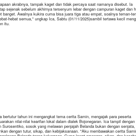
sapaan akrabnya, tampak kaget dan tidak percaya saat namanya disebut. Ia
ap sejenak sebelum akhirnya tersenyum lebar dengan campuran kaget dan h
t banget. Awalnya kukira cuma bisa juara tiga atau empat, soalnya teman-t
hebat-hebat semua," ungkap Ica, Sabtu (01/11/2025)sambil tertawa kecil meng
 itu.
 bertutur tahun ini mengangkat tema cerita Samin, mengajak para peserta
arakan nilai-nilai kearifan lokal dalam dialek Bojonegaran. Ica tampil dengan
 Surosentiko, sosok yang melawan penjajah Belanda bukan dengan senjata,
nkan dengan tutur, sikap, dan kebijaksanaan. "Aku membawakan cerita Sami
ngelawan Belanda tanpa kekerasan. Cuma lewat omongan, sikap, dan kesaba