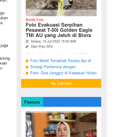
ggu
apkan
Berita Foto
ya
Foto Evakuasi Serpihan
Pesawat T-50i Golden Eagle
TNI AU yang Jatuh di Blora
Selasa, 19 Juli 2022 15:00 WIB
 juga
Oleh Priyo SPd
Blora - Petugas gabungan dari TNI,
Hanung
Polri, BPBD dan warga sekitar terus
Foto Mobil Tertabrak Kereta Api di
puan
melakukan pencarian terhadap serpihan
Kalitidu, Bojonegoro
Sinergi Pertamina dengan
ic
pesawat tempur T-50i Golden ...
Masyarakat Desa
Foto: Goa Janggut di Kawasan Hutan
Ngorogunung, Bubulan, Bojonegoro
Lainnya
Feature