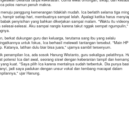
 Ica polos namun penuh makna.
 menuju panggung kemenangan tidaklah mudah. Ica berlatih selama tiga min
, hampir setiap hari, membuatnya sempat lelah. Apalagi ketika harus menyi
 babak penyisihan yang bahkan dikerjakan sampai malam. "Waktu itu videon
 selesai-selesai. Aku sampai nangis karena takut nggak sempat ngumpulin,"
gnya.
, berkat dukungan guru dan keluarga, terutama sang ibu yang selalu
ngatkannya untuk fokus, Ica berhasil melewati tantangan tersebut. "Main HP
op. Katanya, latihan dulu biar bisa juara," ujarnya sambil tersenyum.
lik penampilan Ica, ada sosok Hanung Wistanto, guru sekaligus pelatihnya. 
at potensi Ica dari awal, seorang siswi dengan keberanian tampil dan kemam
 yang kuat. "Saya pilih Ica karena mentalnya sudah terbentuk. Dia punya bas
nyi, jadi saya padukan dengan unsur vokal dan tembang macapat dalam
pilannya," ujar Hanung.