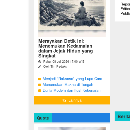
Repor
Edito
Publi
Merayakan Detik Ini:
Menemukan Kedamaian
dalam Jejak Hidup yang
Singkat
Rabu, 08 Juli 2026 17:00 WIB
Oleh Tim Redaksi
Pernahkah Anda terbangun di suatu
pagi, menatap cermin, dan menyadari
Menjadi "Raksasa" yang Lupa Cara
bahwa garis-garis halus di wajah bukan
Jadi Manusia
Menemukan Makna di Tengah
sekadar tanda penuaan, melainkan ...
Langkah yang Belum Selesai
Dunia Modern dan Ilusi Kebenaran,
Antara Kesadaran dan terjebak Tipu
Lainnya
Daya
Berita
Quote