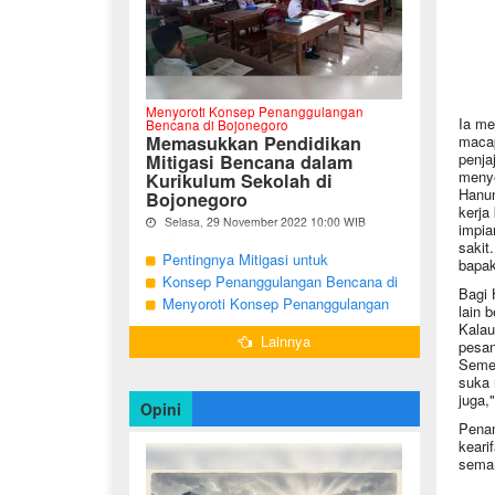
Menyoroti Konsep Penanggulangan
Ia me
Bencana di Bojonegoro
Memasukkan Pendidikan
macap
penja
Mitigasi Bencana dalam
meny
Kurikulum Sekolah di
Hanun
Bojonegoro
kerja
Selasa, 29 November 2022 10:00 WIB
impia
Oleh Imam Nurcahyo
sakit
Pentingnya Mitigasi untuk
bapak 
"Berdasarkan Undang-undang Nomor 24
Mengurangi Risiko Bencana di
Konsep Penanggulangan Bencana di
Tahun 2007, tentang Penanggulangan
Bagi 
Bojonegoro
Bojonegoro Masih Mengutamakan
Menyoroti Konsep Penanggulangan
Bencana, Pemerintah dan Pemerintah
lain 
Daerah menjadi penanggung jawab
Tanggap Darurat
Bencana di Kabupaten Bojonegoro
Kalau
dalam penyelenggaraan
Lainnya
pesan
penanggulangan bencana. ...
Semen
suka 
juga,
Opini
Penam
keari
seman