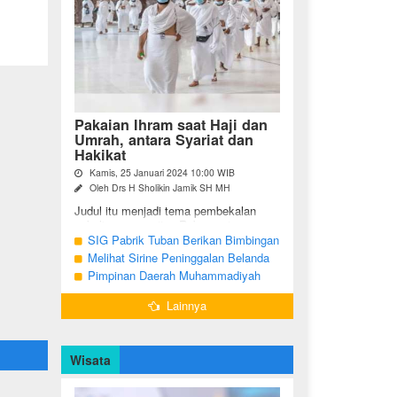
Pakaian Ihram saat Haji dan
Umrah, antara Syariat dan
Hakikat
Kamis, 25 Januari 2024 10:00 WIB
Oleh Drs H Sholikin Jamik SH MH
Judul itu menjadi tema pembekalan
sekaligus pengajian Rabu pagi
(24/01/2024) di Masjid Nabawi al
SIG Pabrik Tuban Berikan Bimbingan
Munawaroh, Madinah, kepada jemaah
Manasik Haji kepada CJH Kabupaten
Melihat Sirine Peninggalan Belanda
umrah dari ...
Tuban
Penanda Buka Puasa di Pendopo
Pimpinan Daerah Muhammadiyah
Bupati Blora
Bojonegoro Akan Gelar Salat
Lainnya
Iduladha 9 Juli 2022
Wisata