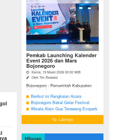
Pemkab Launching Kalender
Event 2026 dan Mars
Bojonegoro
Kamis, 19 Maret 2026 00:00 WIB
Oleh Tim Redaksi
Bojonegoro - Pemerintah Kabupaten
(Pemkab) Bojonegoro, pada Rabu
malam (18/03/2026), bertempat di Jalan
Berikut ini Rangkaian Acara
Mas Tumapel Bojoonegoro,
Peringatan Hari Jadi Bojonegoro Ke-
Bojonegoro Bakal Gelar Festival
gol
melaunching Kalender Event
348 Tahun 2025
Geopark 2025
Wisata Alam Gua Terawang Ecopark
Bojonegoro ...
Blora Kini Semakin Menarik
Lainnya
i
aya
Hiburan