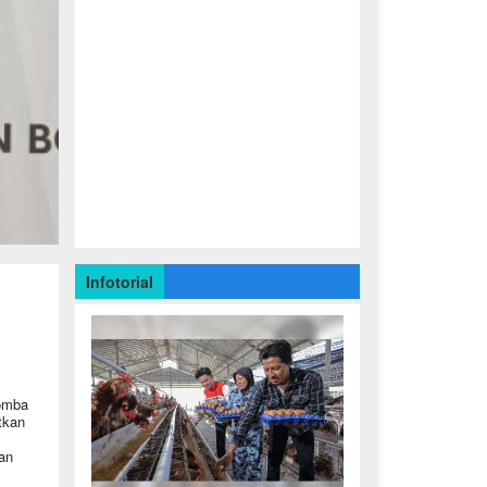
Infotorial
Lomba
tkan
an