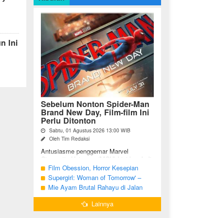
n Ini
Sebelum Nonton Spider-Man
Brand New Day, Film-film Ini
Perlu Ditonton
Sabtu, 01 Agustus 2026 13:00 WIB
Oleh Tim Redaksi
Antusiasme penggemar Marvel
Cinematic Universe (MCU) kini kembali
meningkat seiring tayangnya
Film Obession, Horror Kesepian
petualangan terbaru Spider-Man Brand
Generasi Saat Ini
Supergirl: Woman of Tomorrow' –
New Day. Bagi penggemar garis ...
Potensi yang Terperangkap dalam
Mie Ayam Brutal Rahayu di Jalan
Narasi Generik
Pemuda Bojonegoro, Kuliner dengan
Lainnya
Banyak Pilihan Menu