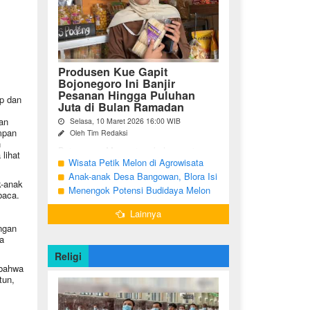
Produsen Kue Gapit
Bojonegoro Ini Banjir
Pesanan Hingga Puluhan
up dan
Juta di Bulan Ramadan
an
Selasa, 10 Maret 2026 16:00 WIB
mpan
Oleh Tim Redaksi
h
Bojonegoro Momentum bulan suci
lihat
Ramadan membawa keberkahan
Wisata Petik Melon di Agrowisata
tersendiri bagi para pelaku Usaha Mikro
Girli Farm Blora, Tak Sampai 5 Hari
Anak-anak Desa Bangowan, Blora Isi
Kecil dan Menengah (UMKM) di
k-anak
Sudah Ludes Terjual
Waktu Jelang Buka Puasa dengan
Menengok Potensi Budidaya Melon
Kabupaten Bojonegoro. ...
baca.
Latihan Gamelan
Menggunakan Greenhouse di
Lainnya
Bojonegoro
ngan
a
Religi
 bahwa
tun,