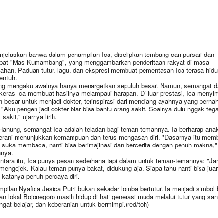
njelaskan bahwa dalam penampilan Ica, diselipkan tembang campursari dan
at "Mas Kumambang", yang menggambarkan penderitaan rakyat di masa
jahan. Paduan tutur, lagu, dan ekspresi membuat pementasan Ica terasa hid
entuh.
g mengaku awalnya hanya menargetkan sepuluh besar. Namun, semangat d
 keras Ica membuat hasilnya melampaui harapan. Di luar prestasi, Ica menyi
n besar untuk menjadi dokter, terinspirasi dari mendiang ayahnya yang perna
. "Aku pengen jadi dokter biar bisa bantu orang sakit. Soalnya dulu nggak tega 
sakit," ujarnya lirih.
Hanung, semangat Ica adalah teladan bagi teman-temannya. Ia berharap ana
berani menunjukkan kemampuan dan terus mengasah diri. "Dasarnya itu mem
 suka membaca, nanti bisa berimajinasi dan bercerita dengan penuh makna,"
nya.
tara itu, Ica punya pesan sederhana tapi dalam untuk teman-temannya: "Ja
mengejek. Kalau teman punya bakat, didukung aja. Siapa tahu nanti bisa juar
" katanya penuh percaya diri.
pilan Nyafica Jesica Putri bukan sekadar lomba bertutur. Ia menjadi simbol
fan lokal Bojonegoro masih hidup di hati generasi muda melalui tutur yang san
gat belajar, dan keberanian untuk bermimpi.(red/toh)