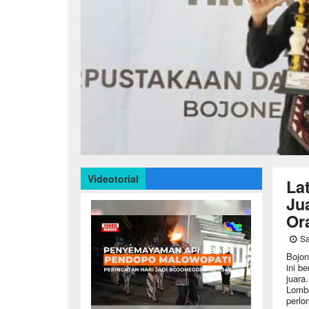
Videotorial
La
Ju
Or
Sa
Bojon
ini b
juara
Lomba
perlo