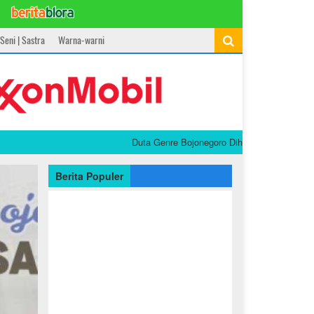
Seni | Sastra
Warna-warni
Duta Genre Bojonegoro Diharapkan Jadi Garda Ter
Berita Populer