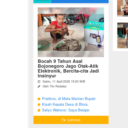
Bocah 9 Tahun Asal
Bojonegoro Jago Otak-Atik
Elektronik, Bercita-cita Jadi
Insinyur
Sabtu, 11 April 2026 19:00 WIB
Oleh Tim Redaksi
Bojonegoro - Berbeda dari anak-anak
seusianya, seorang bocah dari Desa
Pratikno, di Mata Mantan Bupati
Growok, Kecamatan Dander, Kabupaten
Bojonegoro, Kang Yoto
Kisah Kepala Desa di Blora,
Bojonegoro ini justru memiliki minat
Menjabat Tiga Periode Tapi Masih
Setyo Wahono: Saya Belajar
besar ...
Hidup Sederhana
Pengabdian dari Orang Tua
Lainnya