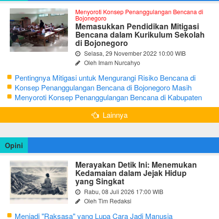
Menyoroti Konsep Penanggulangan Bencana di
Bojonegoro
Memasukkan Pendidikan Mitigasi
Bencana dalam Kurikulum Sekolah
di Bojonegoro
Selasa, 29 November 2022 10:00 WIB
Oleh Imam Nurcahyo
Pentingnya Mitigasi untuk Mengurangi Risiko Bencana di
Bojonegoro
Konsep Penanggulangan Bencana di Bojonegoro Masih
Mengutamakan Tanggap Darurat
Menyoroti Konsep Penanggulangan Bencana di Kabupaten
Bojonegoro
Lainnya
Opini
Merayakan Detik Ini: Menemukan
Kedamaian dalam Jejak Hidup
yang Singkat
Rabu, 08 Juli 2026 17:00 WIB
Oleh Tim Redaksi
Menjadi "Raksasa" yang Lupa Cara Jadi Manusia