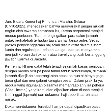
Juru Bicara Kemenhaj RI, Ichsan Marsha, Selasa
(07/10/2025), menegaskan bahwa masyarakat jangan mudah
tergiur oleh tawaran semacam itu, karena berpotensi menjadi
modus penipuan. “Kami mengingatkan para calon jamaah
untuk berhati-hati terhadap tawaran haji tanpa antre. Setiap
proses penyelenggaraan haji telah diatur ketat dalam sistem
kuota dan regulasi pemerintah. Jangan sampai masyarakat
menjadi korban dari oknum atau travel yang tidak bertanggung
jawab,” ujarnya di Jakarta.
Kemenhaj RI mencatat telah terjadi sejumlah kasus penipuan
dengan modus serupa pada tahun-tahun sebelumnya, di mana
jamaah dijanjikan keberangkatan cepat namun akhirnya gagal
berangkat dan mengalami kerugian besar. Dalam praktiknya,
modus yang digunakan biasanya memanfaatkan visa pekerja
(Visa Ummal) yang kemudian dijanjikan akan diubah menjadi
izin tinggal (iqomah) dan dokumen haji seperti tasreh atau
nusuk.
Dokumen-dokumen tersebut hampir dapat dipastikan palsu,
sebagaimana terjadi dalam kasus penipuan yang sempat