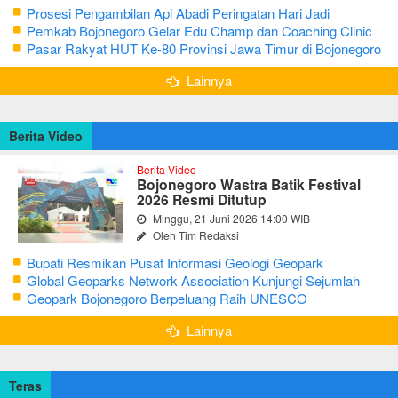
Prosesi Pengambilan Api Abadi Peringatan Hari Jadi
Bojonegoro Ke-348
Pemkab Bojonegoro Gelar Edu Champ dan Coaching Clinic
Seni Reog dan Jaranan
Pasar Rakyat HUT Ke-80 Provinsi Jawa Timur di Bojonegoro
Lainnya
Berita Video
Berita Video
Bojonegoro Wastra Batik Festival
2026 Resmi Ditutup
Minggu, 21 Juni 2026 14:00 WIB
Oleh Tim Redaksi
Bupati Resmikan Pusat Informasi Geologi Geopark
Bojonegoro
Global Geoparks Network Association Kunjungi Sejumlah
Geosite di Bojonegoro
Geopark Bojonegoro Berpeluang Raih UNESCO
Global Geopark
Lainnya
Teras