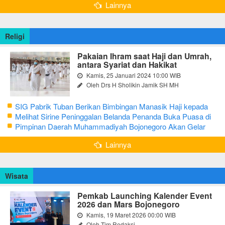
Lainnya
Religi
Pakaian Ihram saat Haji dan Umrah,
antara Syariat dan Hakikat
Kamis, 25 Januari 2024 10:00 WIB
Oleh Drs H Sholikin Jamik SH MH
SIG Pabrik Tuban Berikan Bimbingan Manasik Haji kepada
CJH Kabupaten Tuban
Melihat Sirine Peninggalan Belanda Penanda Buka Puasa di
Pendopo Bupati Blora
Pimpinan Daerah Muhammadiyah Bojonegoro Akan Gelar
Salat Iduladha 9 Juli 2022
Lainnya
Wisata
Pemkab Launching Kalender Event
2026 dan Mars Bojonegoro
Kamis, 19 Maret 2026 00:00 WIB
Oleh Tim Redaksi