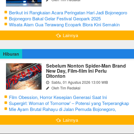
Berikut ini Rangkaian Acara Peringatan Hari Jadi Bojonegoro
Ke-348 Tahun 2025
Bojonegoro Bakal Gelar Festival Geopark 2025
Wisata Alam Gua Terawang Ecopark Blora Kini Semakin
Menarik
Lainnya
Hiburan
Sebelum Nonton Spider-Man Brand
New Day, Film-film Ini Perlu
Ditonton
Sabtu, 01 Agustus 2026 13:00 WIB
Oleh Tim Redaksi
Film Obession, Horror Kesepian Generasi Saat Ini
Supergirl: Woman of Tomorrow' – Potensi yang Terperangkap
dalam Narasi Generik
Mie Ayam Brutal Rahayu di Jalan Pemuda Bojonegoro,
Kuliner dengan Banyak Pilihan Menu
Lainnya