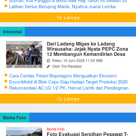
Sumari, Kuli Panggul di Blora Naik Haji Tahun Ini Setelah 20
Tahun Sisihkan Uang Receh
Latihan Serius Berujung Manis, Nyafica Juarai Lomba
Bertutur tentang Nilai Hidup Orang Samin
Lainnya
Infotorial
Dari Ladang Migas ke Ladang
Wirausaha: Jejak Nyata PEPC Zona
12 Membangun Kemandirian Desa
Rabu, 10 Juni 2026 11:00 WIB
Oleh Tim Redaksi
Cara Cerdas Petani Bojonegoro Menguatkan Ekonomi
Keluarga
ExxonMobil di Blok Cepu Siap Hadapi Target Produksi 2026
Rekomendasi AC LG 1/2 PK, Hemat Listrik dan Pendinginan
Maksimal
Lainnya
Berita Foto
Berita Foto
Foto Evakuasi Serpihan Pesawat T-