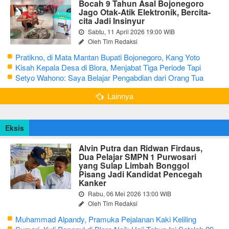
Bocah 9 Tahun Asal Bojonegoro
Jago Otak-Atik Elektronik, Bercita-
cita Jadi Insinyur
Sabtu, 11 April 2026 19:00 WIB
Oleh Tim Redaksi
Pratikno, di Mata Mantan Bupati Bojonegoro, Kang Yoto
Kisah Kepala Desa di Blora, Menjabat Tiga Periode Tapi
Masih Hidup Sederhana
Setyo Wahono: Saya Belajar Pengabdian dari Orang Tua
Lainnya
Eksis
Alvin Putra dan Ridwan Firdaus,
Dua Pelajar SMPN 1 Purwosari
yang Sulap Limbah Bonggol
Pisang Jadi Kandidat Pencegah
Kanker
Rabu, 06 Mei 2026 13:00 WIB
Oleh Tim Redaksi
Muhammad Alpandy, Pramuka Pejalanan Kaki Keliling
Nusantara dengan Misi Literasi Budaya