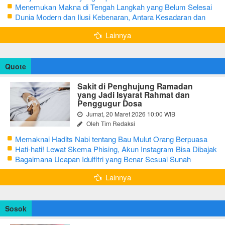
Menemukan Makna di Tengah Langkah yang Belum Selesai
Dunia Modern dan Ilusi Kebenaran, Antara Kesadaran dan
terjebak Tipu Daya
Lainnya
Quote
Sakit di Penghujung Ramadan
yang Jadi Isyarat Rahmat dan
Penggugur Dosa
Jumat, 20 Maret 2026 10:00 WIB
Oleh Tim Redaksi
Memaknai Hadits Nabi tentang Bau Mulut Orang Berpuasa
Secara Bijak Agar Tidak Menggangu
Hati-hati! Lewat Skema Phising, Akun Instagram Bisa Dibajak
Kurang dari 3 Menit
Bagaimana Ucapan Idulfitri yang Benar Sesuai Sunah
Rasulullah
Lainnya
Sosok