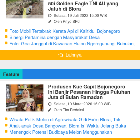
50i Golden Eagle TNI AU yang
Jatuh di Blora
Selasa, 19 Juli 2022 15:00 WIB
Oleh Priyo SPd
Foto Mobil Tertabrak Kereta Api di Kalitidu, Bojonegoro
Sinergi Pertamina dengan Masyarakat Desa
Foto: Goa Janggut di Kawasan Hutan Ngorogunung, Bubulan,
Bojonegoro
Lainnya
Feature
Produsen Kue Gapit Bojonegoro
Ini Banjir Pesanan Hingga Puluhan
Juta di Bulan Ramadan
Selasa, 10 Maret 2026 16:00 WIB
Oleh Tim Redaksi
Wisata Petik Melon di Agrowisata Girli Farm Blora, Tak
Sampai 5 Hari Sudah Ludes Terjual
Anak-anak Desa Bangowan, Blora Isi Waktu Jelang Buka
Puasa dengan Latihan Gamelan
Menengok Potensi Budidaya Melon Menggunakan
Greenhouse di Bojonegoro