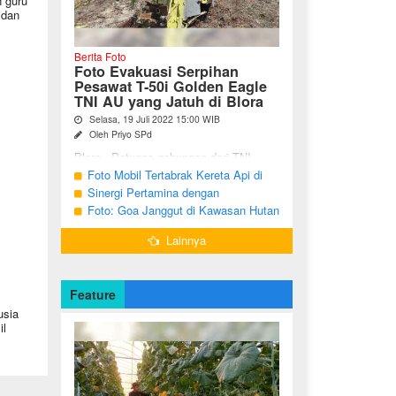
 guru
 dan
Berita Foto
Foto Evakuasi Serpihan
Pesawat T-50i Golden Eagle
TNI AU yang Jatuh di Blora
Selasa, 19 Juli 2022 15:00 WIB
Oleh Priyo SPd
Blora - Petugas gabungan dari TNI,
Polri, BPBD dan warga sekitar terus
Foto Mobil Tertabrak Kereta Api di
melakukan pencarian terhadap serpihan
Kalitidu, Bojonegoro
Sinergi Pertamina dengan
pesawat tempur T-50i Golden ...
Masyarakat Desa
Foto: Goa Janggut di Kawasan Hutan
Ngorogunung, Bubulan, Bojonegoro
Lainnya
Feature
usia
il