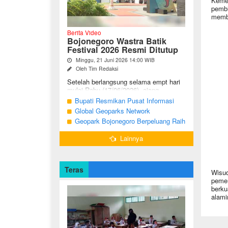
Kemen
pembi
membin
Berita Video
Bojonegoro Wastra Batik
Festival 2026 Resmi Ditutup
Minggu, 21 Juni 2026 14:00 WIB
Oleh Tim Redaksi
Setelah berlangsung selama empt hari
mulai Rabu (17/06/2026), ajang
Bojonegoro Wastra Batik Festival
Bupati Resmikan Pusat Informasi
(BWBF) 2026 resmi ditutup oleh Ketua
Geologi Geopark Bojonegoro
Global Geoparks Network
Dekranasda ...
Association Kunjungi Sejumlah
Geopark Bojonegoro Berpeluang Raih
Geosite di Bojonegoro
UNESCO Global Geopark
Lainnya
Teras
Wisud
pemer
berku
alamin