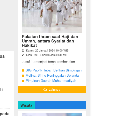
Pakaian Ihram saat Haji dan
Umrah, antara Syariat dan
Hakikat
Kamis, 25 Januari 2024 10:00 WIB
Oleh Drs H Sholikin Jamik SH MH
rda
Judul itu menjadi tema pembekalan
sekaligus pengajian Rabu pagi
(24/01/2024) di Masjid Nabawi al
SIG Pabrik Tuban Berikan Bimbingan
Munawaroh, Madinah, kepada jemaah
Manasik Haji kepada CJH Kabupaten
Melihat Sirine Peninggalan Belanda
umrah dari ...
Tuban
Penanda Buka Puasa di Pendopo
Pimpinan Daerah Muhammadiyah
Bupati Blora
Bojonegoro Akan Gelar Salat
li
Lainnya
Iduladha 9 Juli 2022
Wisata
 pada