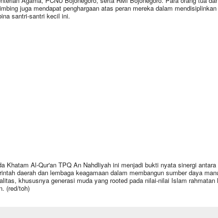
terian Agama, PCNU Bojonegoro, serta RMI Bojonegoro. Para orang tua dan
mbing juga mendapat penghargaan atas peran mereka dalam mendisiplinkan
a santri-santri kecil ini.
a Khatam Al-Qur'an TPQ An Nahdliyah ini menjadi bukti nyata sinergi antara
intah daerah dan lembaga keagamaan dalam membangun sumber daya man
alitas, khususnya generasi muda yang rooted pada nilai-nilai Islam rahmatan l
. (red/toh)