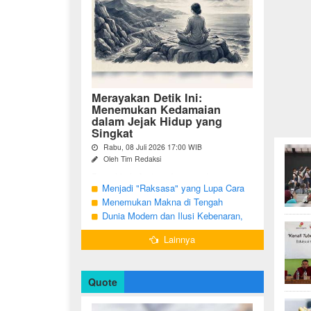
Merayakan Detik Ini:
Menemukan Kedamaian
dalam Jejak Hidup yang
Singkat
Rabu, 08 Juli 2026 17:00 WIB
Oleh Tim Redaksi
Pernahkah Anda terbangun di suatu
pagi, menatap cermin, dan menyadari
Menjadi "Raksasa" yang Lupa Cara
bahwa garis-garis halus di wajah bukan
Jadi Manusia
Menemukan Makna di Tengah
sekadar tanda penuaan, melainkan ...
Langkah yang Belum Selesai
Dunia Modern dan Ilusi Kebenaran,
Antara Kesadaran dan terjebak Tipu
Lainnya
Daya
Quote