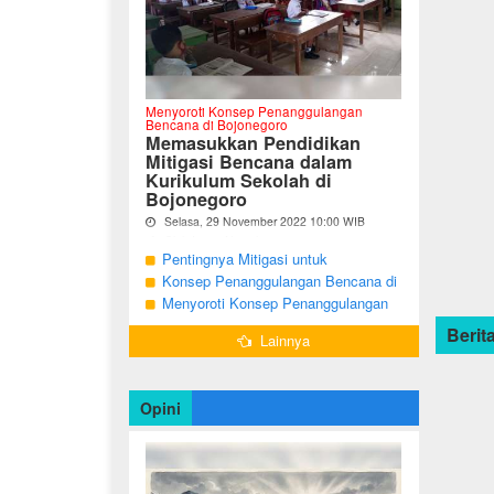
Menyoroti Konsep Penanggulangan
Bencana di Bojonegoro
Memasukkan Pendidikan
Mitigasi Bencana dalam
Kurikulum Sekolah di
Bojonegoro
Selasa, 29 November 2022 10:00 WIB
Oleh Imam Nurcahyo
Pentingnya Mitigasi untuk
"Berdasarkan Undang-undang Nomor 24
Mengurangi Risiko Bencana di
Konsep Penanggulangan Bencana di
Tahun 2007, tentang Penanggulangan
Bojonegoro
Bojonegoro Masih Mengutamakan
Menyoroti Konsep Penanggulangan
Bencana, Pemerintah dan Pemerintah
Daerah menjadi penanggung jawab
Tanggap Darurat
Bencana di Kabupaten Bojonegoro
Berita
dalam penyelenggaraan
Lainnya
penanggulangan bencana. ...
Opini