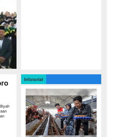
Infotorial
oro
liyah
iaan
tan