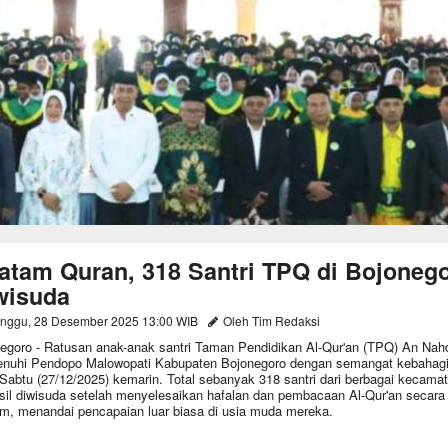
atam Quran, 318 Santri TPQ di Bojoneg
wisuda
nggu, 28 Desember 2025 13:00 WIB
Oleh Tim Redaksi
egoro - Ratusan anak-anak santri Taman Pendidikan Al-Qur'an (TPQ) An Nahd
uhi Pendopo Malowopati Kabupaten Bojonegoro dengan semangat kebahag
Sabtu (27/12/2025) kemarin. Total sebanyak 318 santri dari berbagai kecama
sil diwisuda setelah menyelesaikan hafalan dan pembacaan Al-Qur'an secara
m, menandai pencapaian luar biasa di usia muda mereka.