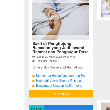
Sakit di Penghujung
Ramadan yang Jadi Isyarat
Rahmat dan Penggugur Dosa
Jumat, 20 Maret 2026 10:00 WIB
Oleh Tim Redaksi
Di fase akhir bulan suci Ramadhan,
tidak sedikit umat Muslim yang justru
diuji dengan kondisi kesehatan yang
Memaknai Hadits Nabi tentang Bau
menurun. Di tengah ...
Mulut Orang Berpuasa Secara Bijak
Hati-hati! Lewat Skema Phising,
Agar Tidak Menggangu
Akun Instagram Bisa Dibajak Kurang
Bagaimana Ucapan Idulfitri yang
dari 3 Menit
Benar Sesuai Sunah Rasulullah
Lainnya
Sosok