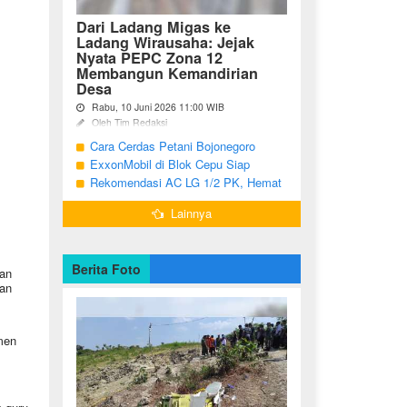
Dari Ladang Migas ke
Ladang Wirausaha: Jejak
Nyata PEPC Zona 12
Membangun Kemandirian
Desa
Rabu, 10 Juni 2026 11:00 WIB
Oleh Tim Redaksi
Cara Cerdas Petani Bojonegoro
Bojonegoro - Berakhirnya fase
pengembangan Proyek Gas Jambaran-
Menguatkan Ekonomi Keluarga
ExxonMobil di Blok Cepu Siap
Tiung Biru (JTB) pada 2021 menjadi
Hadapi Target Produksi 2026
Rekomendasi AC LG 1/2 PK, Hemat
titik balik bagi ratusan pemuda Desa
Listrik dan Pendinginan Maksimal
Bandungrejo, ...
Lainnya
l
.
Berita Foto
an
an
men