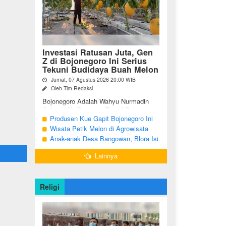
Investasi Ratusan Juta, Gen
Z di Bojonegoro Ini Serius
Tekuni Budidaya Buah Melon
Jumat, 07 Agustus 2026 20:00 WIB
Oleh Tim Redaksi
Bojonegoro Adalah Wahyu Nurmadin
Azhar (23), Generasi Z asal Desa
Sumodikaran RT 004 RW 002,
Produsen Kue Gapit Bojonegoro Ini
Kecamatan Dander, Kabupaten
Banjir Pesanan Hingga Puluhan Juta
Wisata Petik Melon di Agrowisata
Bojonegoro, Jawa ...
di Bulan Ramadan
Girli Farm Blora, Tak Sampai 5 Hari
Anak-anak Desa Bangowan, Blora Isi
Sudah Ludes Terjual
Waktu Jelang Buka Puasa dengan
Lainnya
Latihan Gamelan
Religi