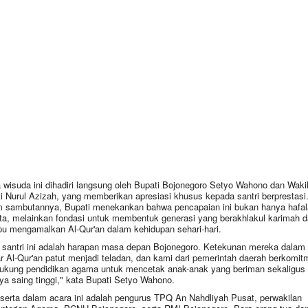
 wisuda ini dihadiri langsung oleh Bupati Bojonegoro Setyo Wahono dan Waki
i Nurul Azizah, yang memberikan apresiasi khusus kepada santri berprestasi
 sambutannya, Bupati menekankan bahwa pencapaian ini bukan hanya hafal
a, melainkan fondasi untuk membentuk generasi yang berakhlakul karimah d
 mengamalkan Al-Qur'an dalam kehidupan sehari-hari.
 santri ini adalah harapan masa depan Bojonegoro. Ketekunan mereka dalam
ar Al-Qur'an patut menjadi teladan, dan kami dari pemerintah daerah berkomit
kung pendidikan agama untuk mencetak anak-anak yang beriman sekaligus
ya saing tinggi," kata Bupati Setyo Wahono.
 serta dalam acara ini adalah pengurus TPQ An Nahdliyah Pusat, perwakilan