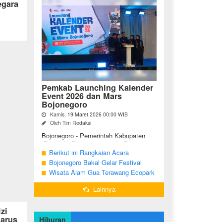
egara
Pemkab Launching Kalender
Event 2026 dan Mars
Bojonegoro
Kamis, 19 Maret 2026 00:00 WIB
Oleh Tim Redaksi
Bojonegoro - Pemerintah Kabupaten
(Pemkab) Bojonegoro, pada Rabu
malam (18/03/2026), bertempat di Jalan
Berikut ini Rangkaian Acara
Mas Tumapel Bojoonegoro,
Peringatan Hari Jadi Bojonegoro Ke-
Bojonegoro Bakal Gelar Festival
melaunching Kalender Event
348 Tahun 2025
Geopark 2025
Wisata Alam Gua Terawang Ecopark
Bojonegoro ...
Blora Kini Semakin Menarik
Lainnya
zi
arus
Hiburan