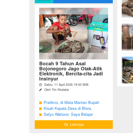
Bocah 9 Tahun Asal
Bojonegoro Jago Otak-Atik
Elektronik, Bercita-cita Jadi
Insinyur
Sabtu, 11 April 2026 19:00 WIB
Oleh Tim Redaksi
Bojonegoro - Berbeda dari anak-anak
seusianya, seorang bocah dari Desa
Pratikno, di Mata Mantan Bupati
Growok, Kecamatan Dander, Kabupaten
Bojonegoro, Kang Yoto
Kisah Kepala Desa di Blora,
Bojonegoro ini justru memiliki minat
Menjabat Tiga Periode Tapi Masih
Setyo Wahono: Saya Belajar
besar ...
Hidup Sederhana
Pengabdian dari Orang Tua
Lainnya