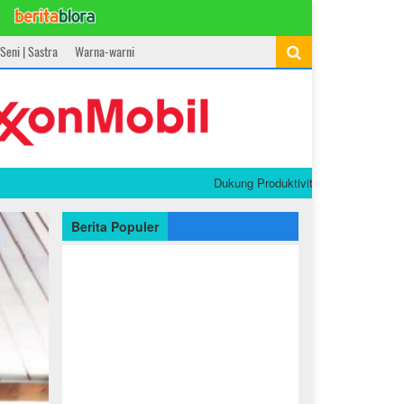
Seni | Sastra
Warna-warni
Dukung Produktivitas Petani, Pemkab Bojo
Berita Populer