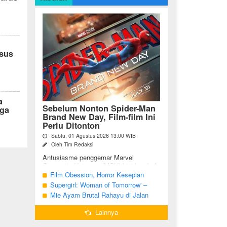
ksus
a
Sebelum Nonton Spider-Man
ga
Brand New Day, Film-film Ini
Perlu Ditonton
Sabtu, 01 Agustus 2026 13:00 WIB
Oleh Tim Redaksi
Antusiasme penggemar Marvel
Cinematic Universe (MCU) kini kembali
meningkat seiring tayangnya
Film Obession, Horror Kesepian
petualangan terbaru Spider-Man Brand
Generasi Saat Ini
Supergirl: Woman of Tomorrow' –
New Day. Bagi penggemar garis ...
Potensi yang Terperangkap dalam
Mie Ayam Brutal Rahayu di Jalan
Narasi Generik
Pemuda Bojonegoro, Kuliner dengan
Lainnya
Banyak Pilihan Menu