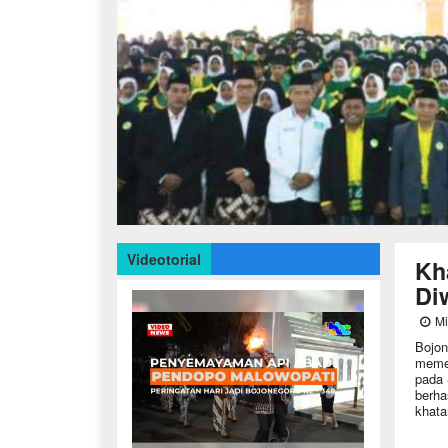
Videotorial
Kh
Di
Mi
Bojon
memen
pada 
berha
khata