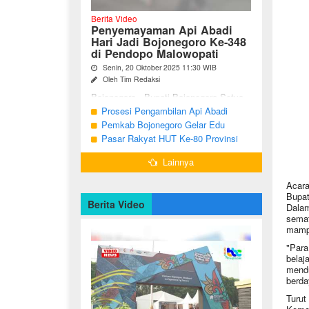
Berita Video
Penyemayaman Api Abadi
Hari Jadi Bojonegoro Ke-348
di Pendopo Malowopati
Senin, 20 Oktober 2025 11:30 WIB
Oleh Tim Redaksi
Bojonegoro - Bupati Bojonegoro Setyo
Wahono, didampingi Wakil Bupati Nurul
Prosesi Pengambilan Api Abadi
Azizah dan Ketua DPRD Abdulloh
Peringatan Hari Jadi Bojonegoro Ke-
Pemkab Bojonegoro Gelar Edu
Umar, bersama jajaran Forkopimda
348
Champ dan Coaching Clinic Seni
Pasar Rakyat HUT Ke-80 Provinsi
Bojonegoro ...
Reog dan Jaranan
Jawa Timur di Bojonegoro
Lainnya
Acara
Bupat
Berita Video
Dalam
semat
mampu
"Para
belaj
mendu
berda
Turut