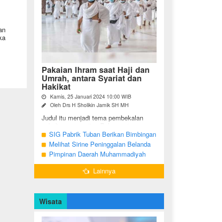
an
ka
Pakaian Ihram saat Haji dan
Umrah, antara Syariat dan
Hakikat
Kamis, 25 Januari 2024 10:00 WIB
Oleh Drs H Sholikin Jamik SH MH
Judul itu menjadi tema pembekalan
sekaligus pengajian Rabu pagi
(24/01/2024) di Masjid Nabawi al
SIG Pabrik Tuban Berikan Bimbingan
Munawaroh, Madinah, kepada jemaah
Manasik Haji kepada CJH Kabupaten
Melihat Sirine Peninggalan Belanda
umrah dari ...
Tuban
Penanda Buka Puasa di Pendopo
Pimpinan Daerah Muhammadiyah
Bupati Blora
Bojonegoro Akan Gelar Salat
Lainnya
Iduladha 9 Juli 2022
Wisata