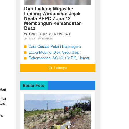
Dari Ladang Migas ke
Ladang Wirausaha: Jejak
Nyata PEPC Zona 12
Membangun Kemandirian
Desa
Rabu, 10 Juni 2026 11:00 WIB
Oleh Tim Redaksi
Cara Cerdas Petani Bojonegoro
Bojonegoro - Berakhirnya fase
pengembangan Proyek Gas Jambaran-
Menguatkan Ekonomi Keluarga
ExxonMobil di Blok Cepu Siap
Tiung Biru (JTB) pada 2021 menjadi
Hadapi Target Produksi 2026
Rekomendasi AC LG 1/2 PK, Hemat
titik balik bagi ratusan pemuda Desa
Listrik dan Pendinginan Maksimal
Bandungrejo, ...
Lainnya
Berita Foto
dari
.
ilian
gai
wa