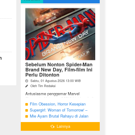
n
Sebelum Nonton Spider-Man
Brand New Day, Film-film Ini
Perlu Ditonton
Sabtu, 01 Agustus 2026 13:00 WIB
Oleh Tim Redaksi
Antusiasme penggemar Marvel
Cinematic Universe (MCU) kini kembali
meningkat seiring tayangnya
Film Obession, Horror Kesepian
petualangan terbaru Spider-Man Brand
Generasi Saat Ini
Supergirl: Woman of Tomorrow' –
New Day. Bagi penggemar garis ...
Potensi yang Terperangkap dalam
Mie Ayam Brutal Rahayu di Jalan
Narasi Generik
Pemuda Bojonegoro, Kuliner dengan
Lainnya
Banyak Pilihan Menu