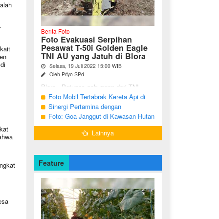
alah
r
Berita Foto
Foto Evakuasi Serpihan
Pesawat T-50i Golden Eagle
kait
TNI AU yang Jatuh di Blora
ten
di
Selasa, 19 Juli 2022 15:00 WIB
Oleh Priyo SPd
Blora - Petugas gabungan dari TNI,
Polri, BPBD dan warga sekitar terus
Foto Mobil Tertabrak Kereta Api di
melakukan pencarian terhadap serpihan
Kalitidu, Bojonegoro
Sinergi Pertamina dengan
pesawat tempur T-50i Golden ...
Masyarakat Desa
Foto: Goa Janggut di Kawasan Hutan
Ngorogunung, Bubulan, Bojonegoro
kat
Lainnya
bahwa
Feature
angkat
.
esa