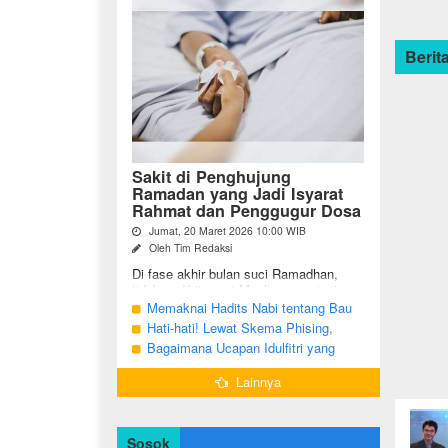
Berita
Sakit di Penghujung
Ramadan yang Jadi Isyarat
Rahmat dan Penggugur Dosa
Jumat, 20 Maret 2026 10:00 WIB
Oleh Tim Redaksi
Di fase akhir bulan suci Ramadhan,
tidak sedikit umat Muslim yang justru
diuji dengan kondisi kesehatan yang
Memaknai Hadits Nabi tentang Bau
menurun. Di tengah ...
Mulut Orang Berpuasa Secara Bijak
Hati-hati! Lewat Skema Phising,
Agar Tidak Menggangu
Akun Instagram Bisa Dibajak Kurang
Bagaimana Ucapan Idulfitri yang
dari 3 Menit
Benar Sesuai Sunah Rasulullah
Lainnya
Sosok