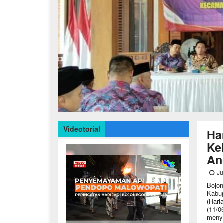
Videotorial
Ha
Ke
An
Ju
Bojon
Kabup
(Harl
(11/0
menya