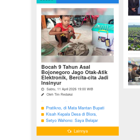
Bocah 9 Tahun Asal
Bojonegoro Jago Otak-Atik
Elektronik, Bercita-cita Jadi
Insinyur
Sabtu, 11 April 2026 19:00 WIB
Oleh Tim Redaksi
Bojonegoro - Berbeda dari anak-anak
seusianya, seorang bocah dari Desa
Pratikno, di Mata Mantan Bupati
Growok, Kecamatan Dander, Kabupaten
Bojonegoro, Kang Yoto
Kisah Kepala Desa di Blora,
Bojonegoro ini justru memiliki minat
Menjabat Tiga Periode Tapi Masih
Setyo Wahono: Saya Belajar
besar ...
Hidup Sederhana
Pengabdian dari Orang Tua
Lainnya