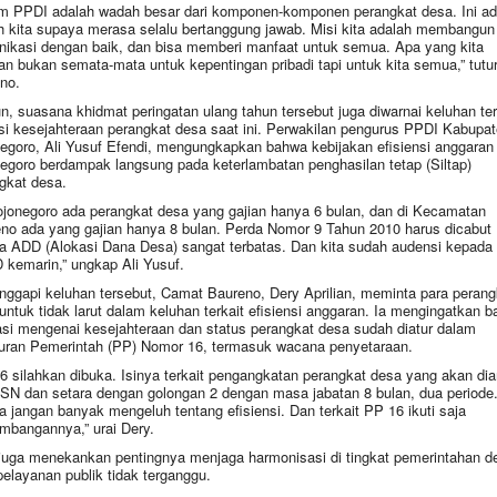
m PPDI adalah wadah besar dari komponen-komponen perangkat desa. Ini ad
 kita supaya merasa selalu bertanggung jawab. Misi kita adalah membangun
ikasi dengan baik, dan bisa memberi manfaat untuk semua. Apa yang kita
an bukan semata-mata untuk kepentingan pribadi tapi untuk kita semua,” tutu
no.
, suasana khidmat peringatan ulang tahun tersebut juga diwarnai keluhan ter
si kesejahteraan perangkat desa saat ini. Perwakilan pengurus PPDI Kabupa
egoro, Ali Yusuf Efendi, mengungkapkan bahwa kebijakan efisiensi anggaran 
egoro berdampak langsung pada keterlambatan penghasilan tetap (Siltap)
gkat desa.
ojonegoro ada perangkat desa yang gajian hanya 6 bulan, dan di Kecamatan
no ada yang gajian hanya 8 bulan. Perda Nomor 9 Tahun 2010 harus dicabut
a ADD (Alokasi Dana Desa) sangat terbatas. Dan kita sudah audensi kepada
kemarin,” ungkap Ali Yusuf.
ggapi keluhan tersebut, Camat Baureno, Dery Aprilian, meminta para perang
untuk tidak larut dalam keluhan terkait efisiensi anggaran. Ia mengingatkan 
asi mengenai kesejahteraan dan status perangkat desa sudah diatur dalam
uran Pemerintah (PP) Nomor 16, termasuk wacana penyetaraan.
6 silahkan dibuka. Isinya terkait pengangkatan perangkat desa yang akan di
ASN dan setara dengan golongan 2 dengan masa jabatan 8 bulan, dua periode
ya jangan banyak mengeluh tentang efisiensi. Dan terkait PP 16 ikuti saja
mbangannya,” urai Dery.
juga menekankan pentingnya menjaga harmonisasi di tingkat pemerintahan d
pelayanan publik tidak terganggu.