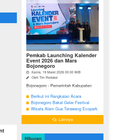
Pemkab Launching Kalender
Event 2026 dan Mars
Bojonegoro
Kamis, 19 Maret 2026 00:00 WIB
Oleh Tim Redaksi
Bojonegoro - Pemerintah Kabupaten
(Pemkab) Bojonegoro, pada Rabu
malam (18/03/2026), bertempat di Jalan
Berikut ini Rangkaian Acara
Mas Tumapel Bojoonegoro,
Peringatan Hari Jadi Bojonegoro Ke-
Bojonegoro Bakal Gelar Festival
melaunching Kalender Event
348 Tahun 2025
Geopark 2025
Wisata Alam Gua Terawang Ecopark
Bojonegoro ...
Blora Kini Semakin Menarik
Lainnya
nt
Hiburan