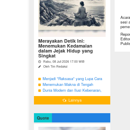
Acara
sesi 
pemer
Repor
Edito
Merayakan Detik Ini:
Publi
Menemukan Kedamaian
dalam Jejak Hidup yang
Singkat
Rabu, 08 Juli 2026 17:00 WIB
Oleh Tim Redaksi
Pernahkah Anda terbangun di suatu
pagi, menatap cermin, dan menyadari
Menjadi "Raksasa" yang Lupa Cara
bahwa garis-garis halus di wajah bukan
Jadi Manusia
Menemukan Makna di Tengah
sekadar tanda penuaan, melainkan ...
Langkah yang Belum Selesai
Dunia Modern dan Ilusi Kebenaran,
Antara Kesadaran dan terjebak Tipu
Lainnya
Daya
Quote