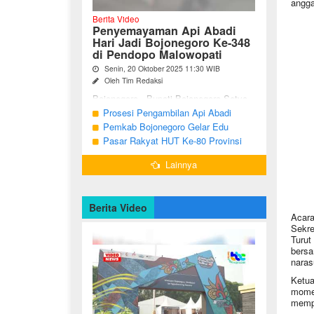
angga
Berita Video
Penyemayaman Api Abadi
Hari Jadi Bojonegoro Ke-348
di Pendopo Malowopati
Senin, 20 Oktober 2025 11:30 WIB
Oleh Tim Redaksi
Bojonegoro - Bupati Bojonegoro Setyo
Wahono, didampingi Wakil Bupati Nurul
Prosesi Pengambilan Api Abadi
Azizah dan Ketua DPRD Abdulloh
Peringatan Hari Jadi Bojonegoro Ke-
Pemkab Bojonegoro Gelar Edu
Umar, bersama jajaran Forkopimda
348
Champ dan Coaching Clinic Seni
Pasar Rakyat HUT Ke-80 Provinsi
Bojonegoro ...
Reog dan Jaranan
Jawa Timur di Bojonegoro
Lainnya
Berita Video
Acara
Sekre
Turut
bersa
naras
Ketu
momen
mempe