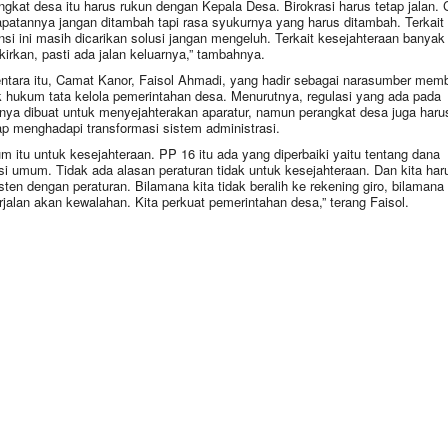
ngkat desa itu harus rukun dengan Kepala Desa. Birokrasi harus tetap jalan.
patannya jangan ditambah tapi rasa syukurnya yang harus ditambah. Terkait
ensi ini masih dicarikan solusi jangan mengeluh. Terkait kesejahteraan banyak
irkan, pasti ada jalan keluarnya,” tambahnya.
tara itu, Camat Kanor, Faisol Ahmadi, yang hadir sebagai narasumber mem
 hukum tata kelola pemerintahan desa. Menurutnya, regulasi yang ada pada
nya dibuat untuk menyejahterakan aparatur, namun perangkat desa juga haru
ap menghadapi transformasi sistem administrasi.
m itu untuk kesejahteraan. PP 16 itu ada yang diperbaiki yaitu tentang dana
si umum. Tidak ada alasan peraturan tidak untuk kesejahteraan. Dan kita har
sten dengan peraturan. Bilamana kita tidak beralih ke rekening giro, bilamana
rjalan akan kewalahan. Kita perkuat pemerintahan desa,” terang Faisol.