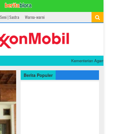
Seni | Sastra
Warna-warni
Kementerian Agama Raih Popular Government 
Berita Populer