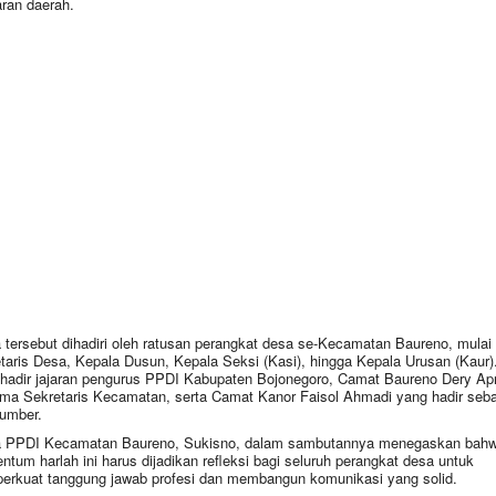
ran daerah.
 tersebut dihadiri oleh ratusan perangkat desa se-Kecamatan Baureno, mulai 
taris Desa, Kepala Dusun, Kepala Seksi (Kasi), hingga Kepala Urusan (Kaur)
 hadir jajaran pengurus PPDI Kabupaten Bojonegoro, Camat Baureno Dery Apr
ma Sekretaris Kecamatan, serta Camat Kanor Faisol Ahmadi yang hadir seba
umber.
a PPDI Kecamatan Baureno, Sukisno, dalam sambutannya menegaskan bah
tum harlah ini harus dijadikan refleksi bagi seluruh perangkat desa untuk
rkuat tanggung jawab profesi dan membangun komunikasi yang solid.