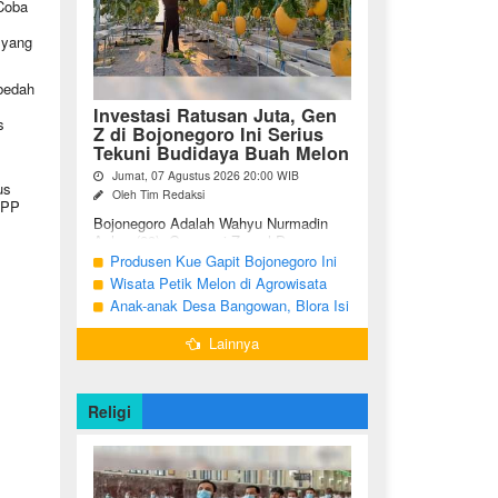
 Coba
 yang
bedah
Investasi Ratusan Juta, Gen
s
Z di Bojonegoro Ini Serius
Tekuni Budidaya Buah Melon
Jumat, 07 Agustus 2026 20:00 WIB
us
Oleh Tim Redaksi
 PP
Bojonegoro Adalah Wahyu Nurmadin
Azhar (23), Generasi Z asal Desa
Sumodikaran RT 004 RW 002,
Produsen Kue Gapit Bojonegoro Ini
Kecamatan Dander, Kabupaten
Banjir Pesanan Hingga Puluhan Juta
Wisata Petik Melon di Agrowisata
Bojonegoro, Jawa ...
di Bulan Ramadan
Girli Farm Blora, Tak Sampai 5 Hari
Anak-anak Desa Bangowan, Blora Isi
Sudah Ludes Terjual
Waktu Jelang Buka Puasa dengan
Lainnya
Latihan Gamelan
Religi