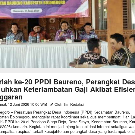
rlah ke-20 PPDI Baureno, Perangkat De
luhkan Keterlambatan Gaji Akibat Efisie
ggaran
mat, 12 Juni 2026 10:00 WIB
Oleh Tim Redaksi
egoro – Persatuan Perangkat Desa Indonesia (PPDI) Kecamatan Baureno,
aten Bojonegoro, menggelar rapat koordinasi sekaligus memperingati Hari La
ah) PPDI ke-20 di Pendopo Singo Rejo, Desa Sroyo, Kecamatan Baureno, Ka
6/2026) kemarin. Kegiatan ini menjadi ajang konsolidasi internal sekaligus wa
mpaikan aspirasi terkait kesejahteraan perangkat desa yang terdampak efisi