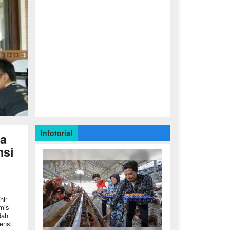
Infotorial
sa
nsi
hir
mis
dah
ensi