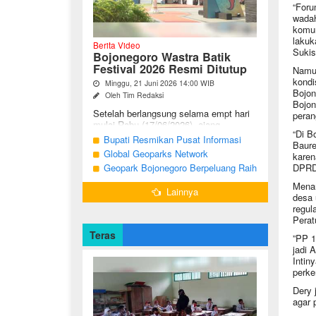
“Foru
wadah
komun
lakuk
Berita Video
Sukis
Bojonegoro Wastra Batik
Festival 2026 Resmi Ditutup
Namun
kondi
Minggu, 21 Juni 2026 14:00 WIB
Bojon
Oleh Tim Redaksi
Bojon
Setelah berlangsung selama empt hari
peran
mulai Rabu (17/06/2026), ajang
“Di B
Bojonegoro Wastra Batik Festival
Bupati Resmikan Pusat Informasi
Baure
(BWBF) 2026 resmi ditutup oleh Ketua
Geologi Geopark Bojonegoro
Global Geoparks Network
karen
Dekranasda ...
Association Kunjungi Sejumlah
Geopark Bojonegoro Berpeluang Raih
DPRD 
Geosite di Bojonegoro
UNESCO Global Geopark
Menan
Lainnya
desa 
regul
Perat
Teras
”PP 1
jadi 
Intin
perke
Dery 
agar 