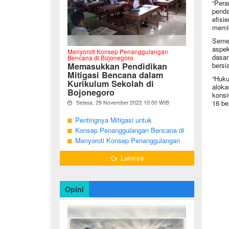
“Pera
penda
efisi
memik
Semen
aspek
Menyoroti Konsep Penanggulangan
dasar
Bencana di Bojonegoro
Memasukkan Pendidikan
bersi
Mitigasi Bencana dalam
“Huku
Kurikulum Sekolah di
aloka
Bojonegoro
konsi
16 be
Selasa, 29 November 2022 10:00 WIB
Oleh Imam Nurcahyo
Pentingnya Mitigasi untuk
"Berdasarkan Undang-undang Nomor 24
Mengurangi Risiko Bencana di
Konsep Penanggulangan Bencana di
Tahun 2007, tentang Penanggulangan
Bojonegoro
Bojonegoro Masih Mengutamakan
Menyoroti Konsep Penanggulangan
Bencana, Pemerintah dan Pemerintah
Daerah menjadi penanggung jawab
Tanggap Darurat
Bencana di Kabupaten Bojonegoro
dalam penyelenggaraan
Lainnya
penanggulangan bencana. ...
Opini