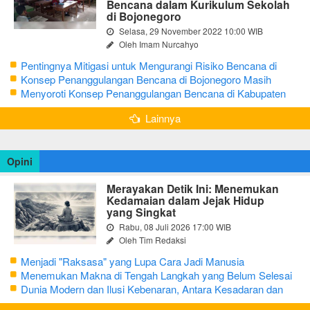
Bencana dalam Kurikulum Sekolah
di Bojonegoro
Selasa, 29 November 2022 10:00 WIB
Oleh Imam Nurcahyo
Pentingnya Mitigasi untuk Mengurangi Risiko Bencana di
Bojonegoro
Konsep Penanggulangan Bencana di Bojonegoro Masih
Mengutamakan Tanggap Darurat
Menyoroti Konsep Penanggulangan Bencana di Kabupaten
Bojonegoro
Lainnya
Opini
Merayakan Detik Ini: Menemukan
Kedamaian dalam Jejak Hidup
yang Singkat
Rabu, 08 Juli 2026 17:00 WIB
Oleh Tim Redaksi
Menjadi "Raksasa" yang Lupa Cara Jadi Manusia
Menemukan Makna di Tengah Langkah yang Belum Selesai
Dunia Modern dan Ilusi Kebenaran, Antara Kesadaran dan
terjebak Tipu Daya