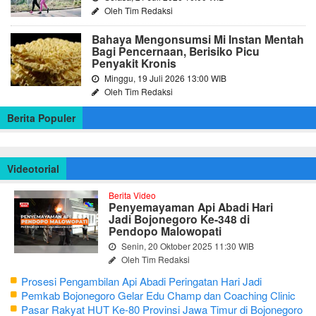
Oleh Tim Redaksi
Bahaya Mengonsumsi Mi Instan Mentah
Bagi Pencernaan, Berisiko Picu
Penyakit Kronis
Minggu, 19 Juli 2026 13:00 WIB
Oleh Tim Redaksi
Berita Populer
Videotorial
Berita Video
Penyemayaman Api Abadi Hari
Jadi Bojonegoro Ke-348 di
Pendopo Malowopati
Senin, 20 Oktober 2025 11:30 WIB
Oleh Tim Redaksi
Prosesi Pengambilan Api Abadi Peringatan Hari Jadi
Bojonegoro Ke-348
Pemkab Bojonegoro Gelar Edu Champ dan Coaching Clinic
Seni Reog dan Jaranan
Pasar Rakyat HUT Ke-80 Provinsi Jawa Timur di Bojonegoro