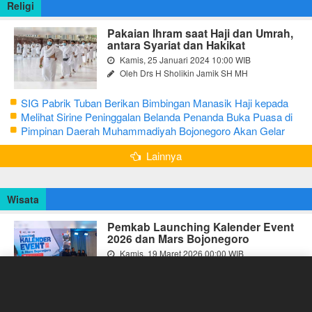
Religi
Pakaian Ihram saat Haji dan Umrah,
antara Syariat dan Hakikat
Kamis, 25 Januari 2024 10:00 WIB
Oleh Drs H Sholikin Jamik SH MH
SIG Pabrik Tuban Berikan Bimbingan Manasik Haji kepada
CJH Kabupaten Tuban
Melihat Sirine Peninggalan Belanda Penanda Buka Puasa di
Pendopo Bupati Blora
Pimpinan Daerah Muhammadiyah Bojonegoro Akan Gelar
Salat Iduladha 9 Juli 2022
Lainnya
Wisata
Pemkab Launching Kalender Event
2026 dan Mars Bojonegoro
Kamis, 19 Maret 2026 00:00 WIB
Oleh Tim Redaksi
Berikut ini Rangkaian Acara Peringatan Hari Jadi Bojonegoro
Ke-348 Tahun 2025
Bojonegoro Bakal Gelar Festival Geopark 2025