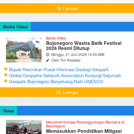
Lainnya
Berita Video
Berita Video
Bojonegoro Wastra Batik Festival
2026 Resmi Ditutup
Minggu, 21 Juni 2026 14:00 WIB
Oleh Tim Redaksi
Bupati Resmikan Pusat Informasi Geologi Geopark
Bojonegoro
Global Geoparks Network Association Kunjungi Sejumlah
Geosite di Bojonegoro
Geopark Bojonegoro Berpeluang Raih UNESCO
Global Geopark
Lainnya
Teras
Menyoroti Konsep Penanggulangan Bencana di
Bojonegoro
Memasukkan Pendidikan Mitigasi