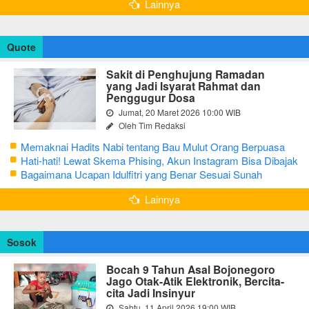
Lainnya
Quote
Sakit di Penghujung Ramadan
yang Jadi Isyarat Rahmat dan
Penggugur Dosa
Jumat, 20 Maret 2026 10:00 WIB
Oleh Tim Redaksi
Memaknai Hadits Nabi tentang Bau Mulut Orang Berpuasa
Secara Bijak Agar Tidak Menggangu
Hati-hati! Lewat Skema Phising, Akun Instagram Bisa Dibajak
Kurang dari 3 Menit
Bagaimana Ucapan Idulfitri yang Benar Sesuai Sunah
Rasulullah
Lainnya
Sosok
Bocah 9 Tahun Asal Bojonegoro
Jago Otak-Atik Elektronik, Bercita-
cita Jadi Insinyur
Sabtu, 11 April 2026 19:00 WIB