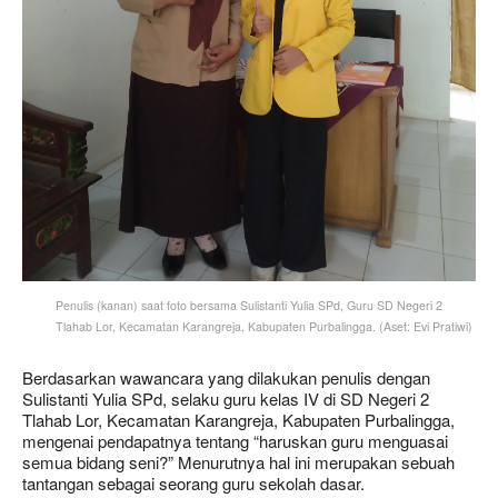
Penulis (kanan) saat foto bersama Sulistanti Yulia SPd, Guru SD Negeri 2
Tlahab Lor, Kecamatan Karangreja, Kabupaten Purbalingga. (Aset: Evi Pratiwi)
Berdasarkan wawancara yang dilakukan penulis dengan
Sulistanti Yulia SPd, selaku guru kelas IV di SD Negeri 2
Tlahab Lor, Kecamatan Karangreja, Kabupaten Purbalingga,
mengenai pendapatnya tentang “haruskan guru menguasai
semua bidang seni?” Menurutnya hal ini merupakan sebuah
tantangan sebagai seorang guru sekolah dasar.