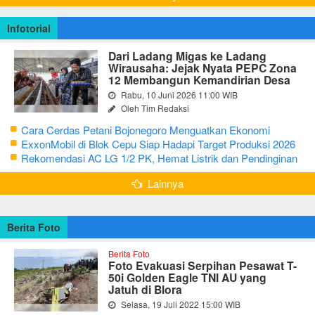
Infotorial
Dari Ladang Migas ke Ladang
Wirausaha: Jejak Nyata PEPC Zona
12 Membangun Kemandirian Desa
Rabu, 10 Juni 2026 11:00 WIB
Oleh Tim Redaksi
Cara Cerdas Petani Bojonegoro Menguatkan Ekonomi
Keluarga
ExxonMobil di Blok Cepu Siap Hadapi Target Produksi 2026
Rekomendasi AC LG 1/2 PK, Hemat Listrik dan Pendinginan
Maksimal
Lainnya
Berita Foto
Berita Foto
Foto Evakuasi Serpihan Pesawat T-
50i Golden Eagle TNI AU yang
Jatuh di Blora
Selasa, 19 Juli 2022 15:00 WIB