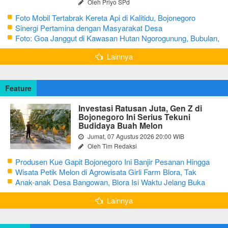
Oleh Priyo SPd
Foto Mobil Tertabrak Kereta Api di Kalitidu, Bojonegoro
Sinergi Pertamina dengan Masyarakat Desa
Foto: Goa Janggut di Kawasan Hutan Ngorogunung, Bubulan,
Bojonegoro
Lainnya
Feature
Investasi Ratusan Juta, Gen Z di
Bojonegoro Ini Serius Tekuni
Budidaya Buah Melon
Jumat, 07 Agustus 2026 20:00 WIB
Oleh Tim Redaksi
Produsen Kue Gapit Bojonegoro Ini Banjir Pesanan Hingga
Puluhan Juta di Bulan Ramadan
Wisata Petik Melon di Agrowisata Girli Farm Blora, Tak
Sampai 5 Hari Sudah Ludes Terjual
Anak-anak Desa Bangowan, Blora Isi Waktu Jelang Buka
Puasa dengan Latihan Gamelan
Lainnya