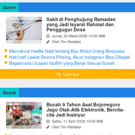
Quote
Sakit di Penghujung Ramadan
yang Jadi Isyarat Rahmat dan
Penggugur Dosa
Jumat, 20 Maret 2026 10:00 WIB
Oleh Tim Redaksi
Memaknai Hadits Nabi tentang Bau Mulut Orang Berpuasa
Secara Bijak Agar Tidak Menggangu
Hati-hati! Lewat Skema Phising, Akun Instagram Bisa Dibajak
Kurang dari 3 Menit
Bagaimana Ucapan Idulfitri yang Benar Sesuai Sunah
Rasulullah
Lainnya
Sosok
Bocah 9 Tahun Asal Bojonegoro
Jago Otak-Atik Elektronik, Bercita-
cita Jadi Insinyur
Sabtu, 11 April 2026 19:00 WIB
Oleh Tim Redaksi