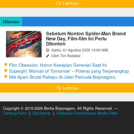
Lainnya
Hiburan
Sebelum Nonton Spider-Man Brand
New Day, Film-film Ini Perlu
Ditonton
Sabtu, 01 Agustus 2026 13:00 WIB
Oleh Tim Redaksi
Film Obession, Horror Kesepian Generasi Saat Ini
Supergirl: Woman of Tomorrow' – Potensi yang Terperangkap
dalam Narasi Generik
Mie Ayam Brutal Rahayu di Jalan Pemuda Bojonegoro,
Kuliner dengan Banyak Pilihan Menu
Lainnya
Copyright © 2015-2026 Berita Bojonegoro. All Rights Reserved. —
Tentang Kami
|
Disclaimer
|
Pedoman Pemberitaan Media Siber