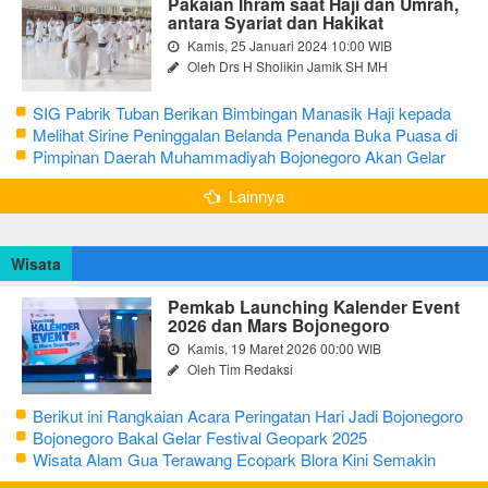
Pakaian Ihram saat Haji dan Umrah,
antara Syariat dan Hakikat
Kamis, 25 Januari 2024 10:00 WIB
Oleh Drs H Sholikin Jamik SH MH
SIG Pabrik Tuban Berikan Bimbingan Manasik Haji kepada
CJH Kabupaten Tuban
Melihat Sirine Peninggalan Belanda Penanda Buka Puasa di
Pendopo Bupati Blora
Pimpinan Daerah Muhammadiyah Bojonegoro Akan Gelar
Salat Iduladha 9 Juli 2022
Lainnya
Wisata
Pemkab Launching Kalender Event
2026 dan Mars Bojonegoro
Kamis, 19 Maret 2026 00:00 WIB
Oleh Tim Redaksi
Berikut ini Rangkaian Acara Peringatan Hari Jadi Bojonegoro
Ke-348 Tahun 2025
Bojonegoro Bakal Gelar Festival Geopark 2025
Wisata Alam Gua Terawang Ecopark Blora Kini Semakin
Menarik