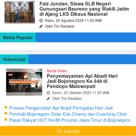
Faiz Jundan, Siswa SLB Negeri
Gunungsari Baureno yang Wakili Jatim
di Ajang LKS Diksus Nasional
Rabu, 05 Agustus 2026 11:00 WIB
Oleh Tim Redaksi
Berita Populer
Videotorial
Berita Video
Penyemayaman Api Abadi Hari
Jadi Bojonegoro Ke-348 di
Pendopo Malowopati
Senin, 20 Oktober 2025 11:30 WIB
Oleh Tim Redaksi
Prosesi Pengambilan Api Abadi Peringatan Hari Jadi
Bojonegoro Ke-348
Pemkab Bojonegoro Gelar Edu Champ dan Coaching Clinic
Seni Reog dan Jaranan
Pasar Rakyat HUT Ke-80 Provinsi Jawa Timur di Bojonegoro
Lainnya