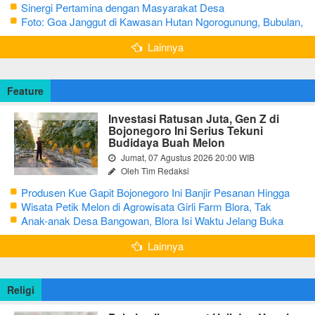
Sinergi Pertamina dengan Masyarakat Desa
Foto: Goa Janggut di Kawasan Hutan Ngorogunung, Bubulan,
Bojonegoro
Lainnya
Feature
Investasi Ratusan Juta, Gen Z di
Bojonegoro Ini Serius Tekuni
Budidaya Buah Melon
Jumat, 07 Agustus 2026 20:00 WIB
Oleh Tim Redaksi
Produsen Kue Gapit Bojonegoro Ini Banjir Pesanan Hingga
Puluhan Juta di Bulan Ramadan
Wisata Petik Melon di Agrowisata Girli Farm Blora, Tak
Sampai 5 Hari Sudah Ludes Terjual
Anak-anak Desa Bangowan, Blora Isi Waktu Jelang Buka
Puasa dengan Latihan Gamelan
Lainnya
Religi