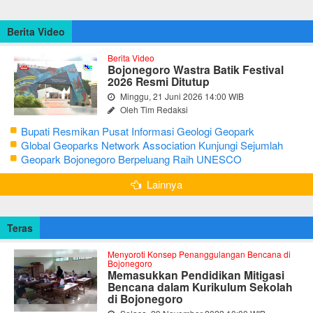
Berita Video
Berita Video
Bojonegoro Wastra Batik Festival
2026 Resmi Ditutup
Minggu, 21 Juni 2026 14:00 WIB
Oleh Tim Redaksi
Bupati Resmikan Pusat Informasi Geologi Geopark
Bojonegoro
Global Geoparks Network Association Kunjungi Sejumlah
Geosite di Bojonegoro
Geopark Bojonegoro Berpeluang Raih UNESCO
Global Geopark
Lainnya
Teras
Menyoroti Konsep Penanggulangan Bencana di
Bojonegoro
Memasukkan Pendidikan Mitigasi
Bencana dalam Kurikulum Sekolah
di Bojonegoro