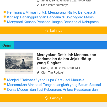
Selasa, 29 November 2022 10:00 WIB
Oleh Imam Nurcahyo
Pentingnya Mitigasi untuk Mengurangi Risiko Bencana di
Bojonegoro
Konsep Penanggulangan Bencana di Bojonegoro Masih
Mengutamakan Tanggap Darurat
Menyoroti Konsep Penanggulangan Bencana di Kabupaten
Bojonegoro
Lainnya
Opini
Merayakan Detik Ini: Menemukan
Kedamaian dalam Jejak Hidup
yang Singkat
Rabu, 08 Juli 2026 17:00 WIB
Oleh Tim Redaksi
Menjadi "Raksasa" yang Lupa Cara Jadi Manusia
Menemukan Makna di Tengah Langkah yang Belum Selesai
Dunia Modern dan Ilusi Kebenaran, Antara Kesadaran dan
terjebak Tipu Daya
Lainnya