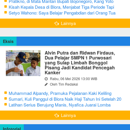
Pratikno, di Mata Mantan Bupati Bojonegoro, Kang Yoto
Kisah Kepala Desa di Blora, Menjabat Tiga Periode Tapi
Masih Hidup Sederhana
Setyo Wahono: Saya Belajar Pengabdian dari Orang Tua
Lainnya
Eksis
Alvin Putra dan Ridwan Firdaus,
Dua Pelajar SMPN 1 Purwosari
yang Sulap Limbah Bonggol
Pisang Jadi Kandidat Pencegah
Kanker
Rabu, 06 Mei 2026 13:00 WIB
Oleh Tim Redaksi
Muhammad Alpandy, Pramuka Pejalanan Kaki Keliling
Nusantara dengan Misi Literasi Budaya
Sumari, Kuli Panggul di Blora Naik Haji Tahun Ini Setelah 20
Tahun Sisihkan Uang Receh
Latihan Serius Berujung Manis, Nyafica Juarai Lomba
Bertutur tentang Nilai Hidup Orang Samin
Lainnya
Infotorial