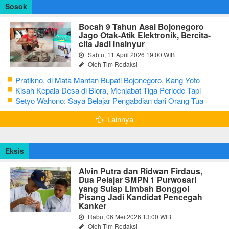
Sosok
Bocah 9 Tahun Asal Bojonegoro
Jago Otak-Atik Elektronik, Bercita-
cita Jadi Insinyur
Sabtu, 11 April 2026 19:00 WIB
Oleh Tim Redaksi
Pratikno, di Mata Mantan Bupati Bojonegoro, Kang Yoto
Kisah Kepala Desa di Blora, Menjabat Tiga Periode Tapi
Masih Hidup Sederhana
Setyo Wahono: Saya Belajar Pengabdian dari Orang Tua
Lainnya
Eksis
Alvin Putra dan Ridwan Firdaus,
Dua Pelajar SMPN 1 Purwosari
yang Sulap Limbah Bonggol
Pisang Jadi Kandidat Pencegah
Kanker
Rabu, 06 Mei 2026 13:00 WIB
Oleh Tim Redaksi