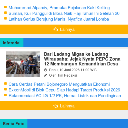
Muhammad Alpandy, Pramuka Pejalanan Kaki Keliling
Nusantara dengan Misi Literasi Budaya
Sumari, Kuli Panggul di Blora Naik Haji Tahun Ini Setelah 20
Tahun Sisihkan Uang Receh
Latihan Serius Berujung Manis, Nyafica Juarai Lomba
Bertutur tentang Nilai Hidup Orang Samin
Lainnya
Infotorial
Dari Ladang Migas ke Ladang
Wirausaha: Jejak Nyata PEPC Zona
12 Membangun Kemandirian Desa
Rabu, 10 Juni 2026 11:00 WIB
Oleh Tim Redaksi
Cara Cerdas Petani Bojonegoro Menguatkan Ekonomi
Keluarga
ExxonMobil di Blok Cepu Siap Hadapi Target Produksi 2026
Rekomendasi AC LG 1/2 PK, Hemat Listrik dan Pendinginan
Maksimal
Lainnya
Berita Foto