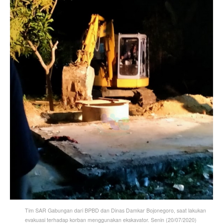
Tim SAR Gabungan dari BPBD dan Dinas Damkar Bojonegoro, saat lakukan
evakuasi terhadap korban menggunakan ekskavator. Senin (20/07/2020)