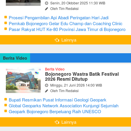
Senin, 20 Oktober 2025 11:30 WIB
Oleh Tim Redaksi
Prosesi Pengambilan Api Abadi Peringatan Hari Jadi
Bojonegoro Ke-348
Pemkab Bojonegoro Gelar Edu Champ dan Coaching Clinic
Seni Reog dan Jaranan
Pasar Rakyat HUT Ke-80 Provinsi Jawa Timur di Bojonegoro
Lainnya
Berita Video
Berita Video
Bojonegoro Wastra Batik Festival
2026 Resmi Ditutup
Minggu, 21 Juni 2026 14:00 WIB
Oleh Tim Redaksi
Bupati Resmikan Pusat Informasi Geologi Geopark
Bojonegoro
Global Geoparks Network Association Kunjungi Sejumlah
Geosite di Bojonegoro
Geopark Bojonegoro Berpeluang Raih UNESCO
Global Geopark
Lainnya