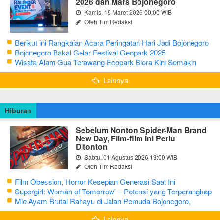
2026 dan Mars Bojonegoro
Kamis, 19 Maret 2026 00:00 WIB
Oleh Tim Redaksi
Berikut ini Rangkaian Acara Peringatan Hari Jadi Bojonegoro
Ke-348 Tahun 2025
Bojonegoro Bakal Gelar Festival Geopark 2025
Wisata Alam Gua Terawang Ecopark Blora Kini Semakin
Menarik
Lainnya
Hiburan
Sebelum Nonton Spider-Man Brand
New Day, Film-film Ini Perlu
Ditonton
Sabtu, 01 Agustus 2026 13:00 WIB
Oleh Tim Redaksi
Film Obession, Horror Kesepian Generasi Saat Ini
Supergirl: Woman of Tomorrow' – Potensi yang Terperangkap
dalam Narasi Generik
Mie Ayam Brutal Rahayu di Jalan Pemuda Bojonegoro,
Kuliner dengan Banyak Pilihan Menu
Lainnya