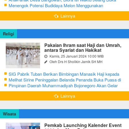
Puasa dengan Latihan Gamelan
Menengok Potensi Budidaya Melon Menggunakan
Greenhouse di Bojonegoro
Lainnya
Religi
Pakaian Ihram saat Haji dan Umrah,
antara Syariat dan Hakikat
Kamis, 25 Januari 2024 10:00 WIB
Oleh Drs H Sholikin Jamik SH MH
SIG Pabrik Tuban Berikan Bimbingan Manasik Haji kepada
CJH Kabupaten Tuban
Melihat Sirine Peninggalan Belanda Penanda Buka Puasa di
Pendopo Bupati Blora
Pimpinan Daerah Muhammadiyah Bojonegoro Akan Gelar
Salat Iduladha 9 Juli 2022
Lainnya
Wisata
Pemkab Launching Kalender Event