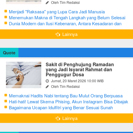
Oleh Tim Redaksi
Menjadi "Raksasa" yang Lupa Cara Jadi Manusia
Menemukan Makna di Tengah Langkah yang Belum Selesai
Dunia Modern dan Ilusi Kebenaran, Antara Kesadaran dan
terjebak Tipu Daya
Lainnya
Quote
Sakit di Penghujung Ramadan
yang Jadi Isyarat Rahmat dan
Penggugur Dosa
Jumat, 20 Maret 2026 10:00 WIB
Oleh Tim Redaksi
Memaknai Hadits Nabi tentang Bau Mulut Orang Berpuasa
Secara Bijak Agar Tidak Menggangu
Hati-hati! Lewat Skema Phising, Akun Instagram Bisa Dibajak
Kurang dari 3 Menit
Bagaimana Ucapan Idulfitri yang Benar Sesuai Sunah
Rasulullah
Lainnya