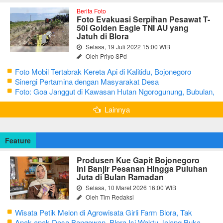
Berita Foto
Foto Evakuasi Serpihan Pesawat T-
50i Golden Eagle TNI AU yang
Jatuh di Blora
Selasa, 19 Juli 2022 15:00 WIB
Oleh Priyo SPd
Foto Mobil Tertabrak Kereta Api di Kalitidu, Bojonegoro
Sinergi Pertamina dengan Masyarakat Desa
Foto: Goa Janggut di Kawasan Hutan Ngorogunung, Bubulan,
Bojonegoro
Lainnya
Feature
Produsen Kue Gapit Bojonegoro
Ini Banjir Pesanan Hingga Puluhan
Juta di Bulan Ramadan
Selasa, 10 Maret 2026 16:00 WIB
Oleh Tim Redaksi
Wisata Petik Melon di Agrowisata Girli Farm Blora, Tak
Sampai 5 Hari Sudah Ludes Terjual
Anak-anak Desa Bangowan, Blora Isi Waktu Jelang Buka