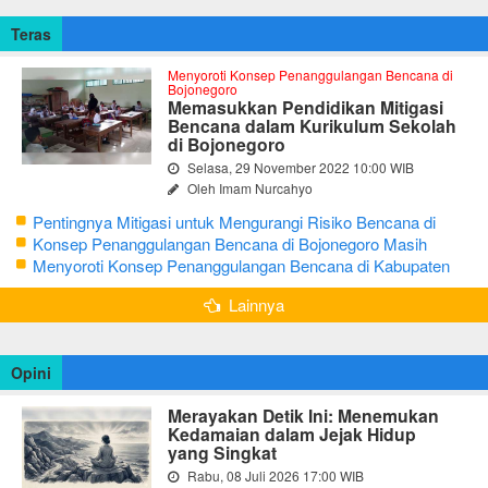
Teras
Menyoroti Konsep Penanggulangan Bencana di
Bojonegoro
Memasukkan Pendidikan Mitigasi
Bencana dalam Kurikulum Sekolah
di Bojonegoro
Selasa, 29 November 2022 10:00 WIB
Oleh Imam Nurcahyo
Pentingnya Mitigasi untuk Mengurangi Risiko Bencana di
Bojonegoro
Konsep Penanggulangan Bencana di Bojonegoro Masih
Mengutamakan Tanggap Darurat
Menyoroti Konsep Penanggulangan Bencana di Kabupaten
Bojonegoro
Lainnya
Opini
Merayakan Detik Ini: Menemukan
Kedamaian dalam Jejak Hidup
yang Singkat
Rabu, 08 Juli 2026 17:00 WIB