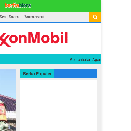
Seni | Sastra
Warna-warni
Kementerian Agama Raih Popular Governmen
Berita Populer