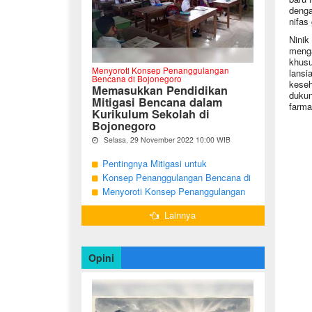
denga
nifas
Ninik
menga
khusu
Menyoroti Konsep Penanggulangan
lansi
Bencana di Bojonegoro
keseh
Memasukkan Pendidikan
dukung
Mitigasi Bencana dalam
farma
Kurikulum Sekolah di
Bojonegoro
Selasa, 29 November 2022 10:00 WIB
Oleh Imam Nurcahyo
Pentingnya Mitigasi untuk
"Berdasarkan Undang-undang Nomor 24
Mengurangi Risiko Bencana di
Konsep Penanggulangan Bencana di
Tahun 2007, tentang Penanggulangan
Bojonegoro
Bojonegoro Masih Mengutamakan
Menyoroti Konsep Penanggulangan
Bencana, Pemerintah dan Pemerintah
Daerah menjadi penanggung jawab
Tanggap Darurat
Bencana di Kabupaten Bojonegoro
dalam penyelenggaraan
Lainnya
penanggulangan bencana. ...
Opini