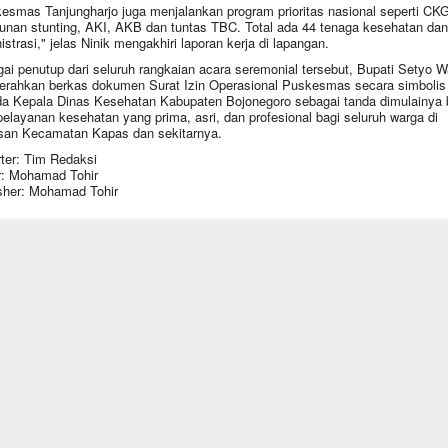
esmas Tanjungharjo juga menjalankan program prioritas nasional seperti CKG
unan stunting, AKI, AKB dan tuntas TBC. Total ada 44 tenaga kesehatan dan
istrasi," jelas Ninik mengakhiri laporan kerja di lapangan.
ai penutup dari seluruh rangkaian acara seremonial tersebut, Bupati Setyo 
rahkan berkas dokumen Surat Izin Operasional Puskesmas secara simbolis
a Kepala Dinas Kesehatan Kabupaten Bojonegoro sebagai tanda dimulainya
pelayanan kesehatan yang prima, asri, dan profesional bagi seluruh warga di
an Kecamatan Kapas dan sekitarnya.
ter: Tim Redaksi
r: Mohamad Tohir
sher: Mohamad Tohir