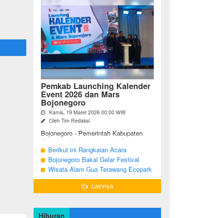
Pemkab Launching Kalender
Event 2026 dan Mars
Bojonegoro
Kamis, 19 Maret 2026 00:00 WIB
Oleh Tim Redaksi
Bojonegoro - Pemerintah Kabupaten
(Pemkab) Bojonegoro, pada Rabu
malam (18/03/2026), bertempat di Jalan
Berikut ini Rangkaian Acara
Mas Tumapel Bojoonegoro,
Peringatan Hari Jadi Bojonegoro Ke-
Bojonegoro Bakal Gelar Festival
melaunching Kalender Event
348 Tahun 2025
Geopark 2025
Wisata Alam Gua Terawang Ecopark
Bojonegoro ...
Blora Kini Semakin Menarik
Lainnya
Hiburan