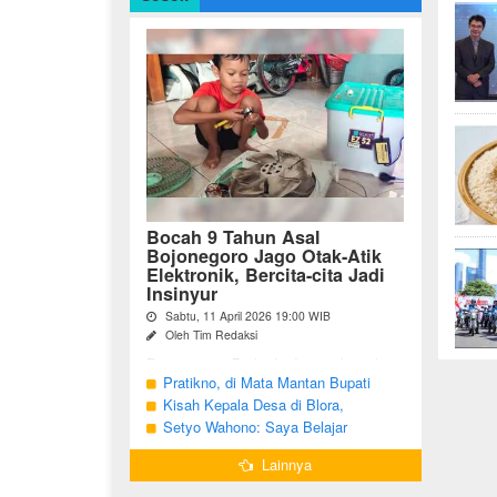
Bocah 9 Tahun Asal
Bojonegoro Jago Otak-Atik
Elektronik, Bercita-cita Jadi
Insinyur
Sabtu, 11 April 2026 19:00 WIB
Oleh Tim Redaksi
Bojonegoro - Berbeda dari anak-anak
seusianya, seorang bocah dari Desa
Pratikno, di Mata Mantan Bupati
Growok, Kecamatan Dander, Kabupaten
Bojonegoro, Kang Yoto
Kisah Kepala Desa di Blora,
Bojonegoro ini justru memiliki minat
Menjabat Tiga Periode Tapi Masih
Setyo Wahono: Saya Belajar
besar ...
Hidup Sederhana
Pengabdian dari Orang Tua
Lainnya