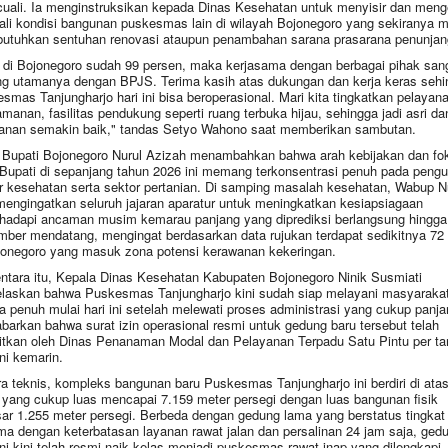
cuali. Ia menginstruksikan kepada Dinas Kesehatan untuk menyisir dan men
li kondisi bangunan puskesmas lain di wilayah Bojonegoro yang sekiranya m
tuhkan sentuhan renovasi ataupun penambahan sarana prasarana penunjan
di Bojonegoro sudah 99 persen, maka kerjasama dengan berbagai pihak san
ng utamanya dengan BPJS. Terima kasih atas dukungan dan kerja keras sehi
smas Tanjungharjo hari ini bisa beroperasional. Mari kita tingkatkan pelayana
manan, fasilitas pendukung seperti ruang terbuka hijau, sehingga jadi asri da
anan semakin baik," tandas Setyo Wahono saat memberikan sambutan.
 Bupati Bojonegoro Nurul Azizah menambahkan bahwa arah kebijakan dan fo
 Bupati di sepanjang tahun 2026 ini memang terkonsentrasi penuh pada peng
r kesehatan serta sektor pertanian. Di samping masalah kesehatan, Wabup N
mengingatkan seluruh jajaran aparatur untuk meningkatkan kesiapsiagaan
adapi ancaman musim kemarau panjang yang diprediksi berlangsung hingga
ber mendatang, mengingat berdasarkan data rujukan terdapat sedikitnya 72
jonegoro yang masuk zona potensi kerawanan kekeringan.
tara itu, Kepala Dinas Kesehatan Kabupaten Bojonegoro Ninik Susmiati
laskan bahwa Puskesmas Tanjungharjo kini sudah siap melayani masyaraka
a penuh mulai hari ini setelah melewati proses administrasi yang cukup panja
barkan bahwa surat izin operasional resmi untuk gedung baru tersebut telah
bitkan oleh Dinas Penanaman Modal dan Pelayanan Terpadu Satu Pintu per ta
ni kemarin.
a teknis, kompleks bangunan baru Puskesmas Tanjungharjo ini berdiri di ata
 yang cukup luas mencapai 7.159 meter persegi dengan luas bangunan fisik
ar 1.255 meter persegi. Berbeda dengan gedung lama yang berstatus tingkat
ma dengan keterbatasan layanan rawat jalan dan persalinan 24 jam saja, ged
ini kini telah resmi naik kelas menjadi puskesmas rawat inap yang dilengkapi