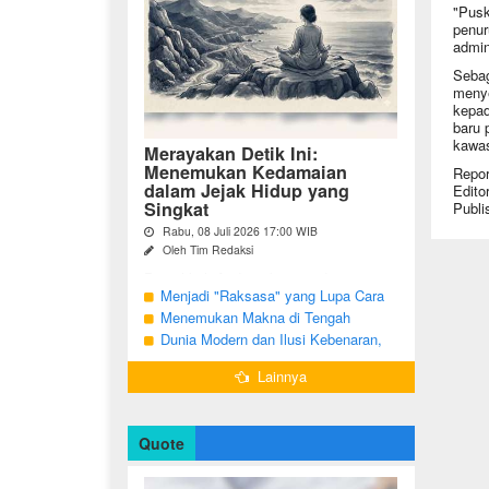
"Pusk
penur
admin
Sebag
menye
kepad
baru 
kawas
Merayakan Detik Ini:
Menemukan Kedamaian
Repor
dalam Jejak Hidup yang
Edito
Singkat
Publi
Rabu, 08 Juli 2026 17:00 WIB
Oleh Tim Redaksi
Pernahkah Anda terbangun di suatu
pagi, menatap cermin, dan menyadari
Menjadi "Raksasa" yang Lupa Cara
bahwa garis-garis halus di wajah bukan
Jadi Manusia
Menemukan Makna di Tengah
sekadar tanda penuaan, melainkan ...
Langkah yang Belum Selesai
Dunia Modern dan Ilusi Kebenaran,
Antara Kesadaran dan terjebak Tipu
Lainnya
Daya
Quote