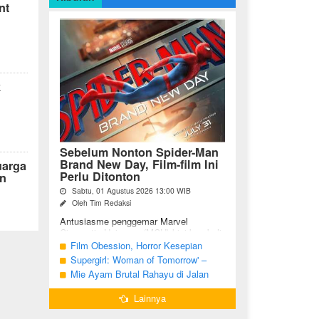
nt
k
Sebelum Nonton Spider-Man
Brand New Day, Film-film Ini
uarga
Perlu Ditonton
n
Sabtu, 01 Agustus 2026 13:00 WIB
Oleh Tim Redaksi
Antusiasme penggemar Marvel
Cinematic Universe (MCU) kini kembali
meningkat seiring tayangnya
Film Obession, Horror Kesepian
petualangan terbaru Spider-Man Brand
Generasi Saat Ini
Supergirl: Woman of Tomorrow' –
New Day. Bagi penggemar garis ...
Potensi yang Terperangkap dalam
Mie Ayam Brutal Rahayu di Jalan
Narasi Generik
Pemuda Bojonegoro, Kuliner dengan
Lainnya
Banyak Pilihan Menu