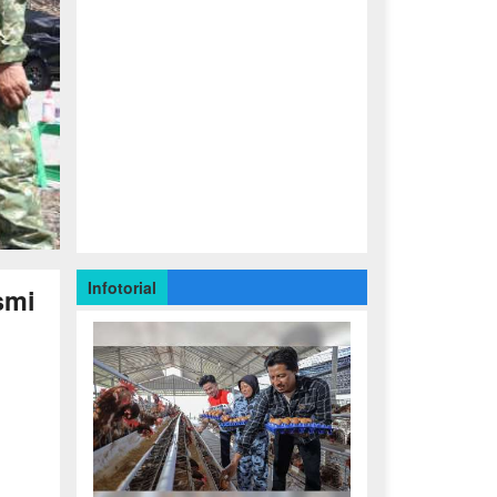
Infotorial
smi