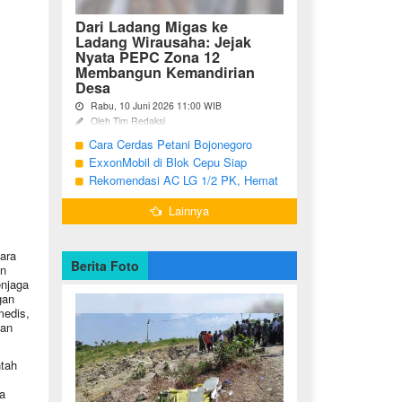
Dari Ladang Migas ke
Ladang Wirausaha: Jejak
Nyata PEPC Zona 12
Membangun Kemandirian
Desa
Rabu, 10 Juni 2026 11:00 WIB
Oleh Tim Redaksi
Cara Cerdas Petani Bojonegoro
Bojonegoro - Berakhirnya fase
pengembangan Proyek Gas Jambaran-
Menguatkan Ekonomi Keluarga
ExxonMobil di Blok Cepu Siap
Tiung Biru (JTB) pada 2021 menjadi
Hadapi Target Produksi 2026
Rekomendasi AC LG 1/2 PK, Hemat
titik balik bagi ratusan pemuda Desa
Listrik dan Pendinginan Maksimal
Bandungrejo, ...
Lainnya
ara
Berita Foto
an
enjaga
gan
medis,
nan
tah
a