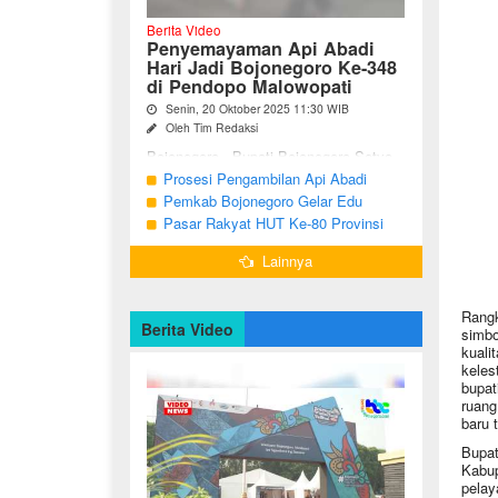
Berita Video
Penyemayaman Api Abadi
Hari Jadi Bojonegoro Ke-348
di Pendopo Malowopati
Senin, 20 Oktober 2025 11:30 WIB
Oleh Tim Redaksi
Bojonegoro - Bupati Bojonegoro Setyo
Wahono, didampingi Wakil Bupati Nurul
Prosesi Pengambilan Api Abadi
Azizah dan Ketua DPRD Abdulloh
Peringatan Hari Jadi Bojonegoro Ke-
Pemkab Bojonegoro Gelar Edu
Umar, bersama jajaran Forkopimda
348
Champ dan Coaching Clinic Seni
Pasar Rakyat HUT Ke-80 Provinsi
Bojonegoro ...
Reog dan Jaranan
Jawa Timur di Bojonegoro
Lainnya
Rangk
Berita Video
simbo
kuali
keles
bupat
ruang
baru 
Bupat
Kabup
pelay