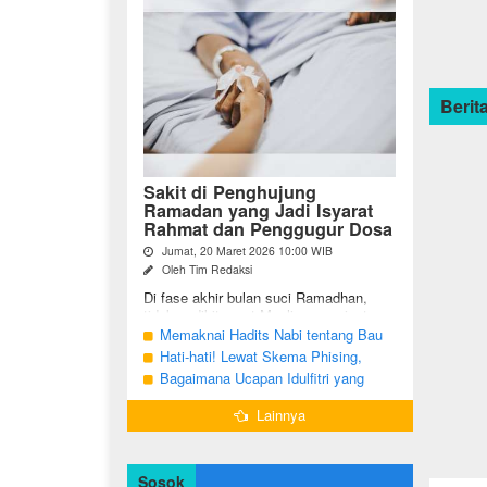
Berita
Sakit di Penghujung
Ramadan yang Jadi Isyarat
Rahmat dan Penggugur Dosa
Jumat, 20 Maret 2026 10:00 WIB
Oleh Tim Redaksi
Di fase akhir bulan suci Ramadhan,
tidak sedikit umat Muslim yang justru
diuji dengan kondisi kesehatan yang
Memaknai Hadits Nabi tentang Bau
menurun. Di tengah ...
Mulut Orang Berpuasa Secara Bijak
Hati-hati! Lewat Skema Phising,
Agar Tidak Menggangu
Akun Instagram Bisa Dibajak Kurang
Bagaimana Ucapan Idulfitri yang
dari 3 Menit
Benar Sesuai Sunah Rasulullah
Lainnya
Sosok