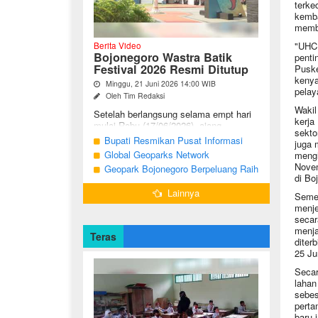
terke
kemba
membu
"UHC 
Berita Video
Bojonegoro Wastra Batik
penti
Festival 2026 Resmi Ditutup
Puske
kenya
Minggu, 21 Juni 2026 14:00 WIB
pelay
Oleh Tim Redaksi
Wakil
Setelah berlangsung selama empt hari
kerja
mulai Rabu (17/06/2026), ajang
sekto
Bojonegoro Wastra Batik Festival
Bupati Resmikan Pusat Informasi
juga 
(BWBF) 2026 resmi ditutup oleh Ketua
Geologi Geopark Bojonegoro
Global Geoparks Network
mengh
Dekranasda ...
Novem
Association Kunjungi Sejumlah
Geopark Bojonegoro Berpeluang Raih
di Bo
Geosite di Bojonegoro
UNESCO Global Geopark
Lainnya
Semen
menje
secar
menja
Teras
diter
25 Ju
Secar
lahan
sebes
perta
baru 