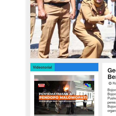
Videotorial
Ge
Be
Ra
Bojon
Bojon
Puske
peres
Bojon
organ