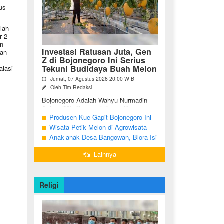
us
lah
r 2
an
Investasi Ratusan Juta, Gen
dan
Z di Bojonegoro Ini Serius
Tekuni Budidaya Buah Melon
alasi
Jumat, 07 Agustus 2026 20:00 WIB
Oleh Tim Redaksi
Bojonegoro Adalah Wahyu Nurmadin
Azhar (23), Generasi Z asal Desa
Sumodikaran RT 004 RW 002,
Produsen Kue Gapit Bojonegoro Ini
Kecamatan Dander, Kabupaten
Banjir Pesanan Hingga Puluhan Juta
Wisata Petik Melon di Agrowisata
Bojonegoro, Jawa ...
di Bulan Ramadan
Girli Farm Blora, Tak Sampai 5 Hari
Anak-anak Desa Bangowan, Blora Isi
Sudah Ludes Terjual
Waktu Jelang Buka Puasa dengan
Lainnya
Latihan Gamelan
Religi