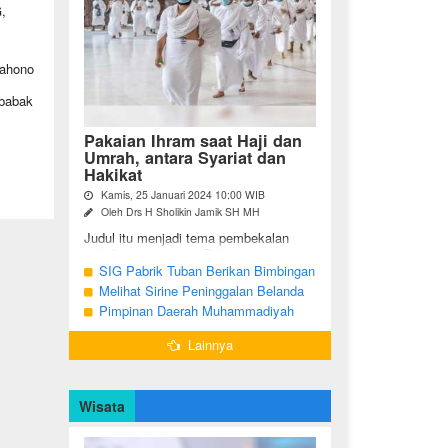
,
Wahono
 babak
Pakaian Ihram saat Haji dan
Umrah, antara Syariat dan
Hakikat
Kamis, 25 Januari 2024 10:00 WIB
Oleh Drs H Sholikin Jamik SH MH
Judul itu menjadi tema pembekalan
sekaligus pengajian Rabu pagi
(24/01/2024) di Masjid Nabawi al
SIG Pabrik Tuban Berikan Bimbingan
Munawaroh, Madinah, kepada jemaah
Manasik Haji kepada CJH Kabupaten
Melihat Sirine Peninggalan Belanda
umrah dari ...
Tuban
Penanda Buka Puasa di Pendopo
Pimpinan Daerah Muhammadiyah
Bupati Blora
Bojonegoro Akan Gelar Salat
Lainnya
Iduladha 9 Juli 2022
Wisata