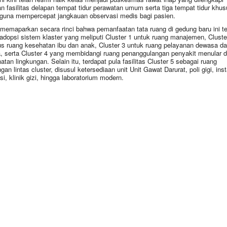
n fasilitas delapan tempat tidur perawatan umum serta tiga tempat tidur khus
 guna mempercepat jangkauan observasi medis bagi pasien.
 memaparkan secara rinci bahwa pemanfaatan tata ruang di gedung baru ini te
dopsi sistem klaster yang meliputi Cluster 1 untuk ruang manajemen, Cluste
s ruang kesehatan ibu dan anak, Cluster 3 untuk ruang pelayanan dewasa d
a, serta Cluster 4 yang membidangi ruang penanggulangan penyakit menular 
atan lingkungan. Selain itu, terdapat pula fasilitas Cluster 5 sebagai ruang
an lintas cluster, disusul ketersediaan unit Unit Gawat Darurat, poli gigi, inst
si, klinik gizi, hingga laboratorium modern.