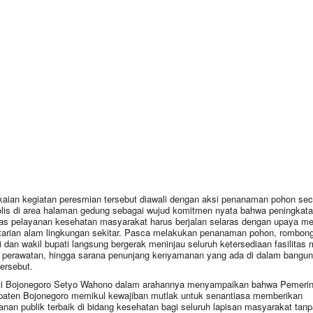
aian kegiatan peresmian tersebut diawali dengan aksi penanaman pohon sec
lis di area halaman gedung sebagai wujud komitmen nyata bahwa peningkat
tas pelayanan kesehatan masyarakat harus berjalan selaras dengan upaya m
tarian alam lingkungan sekitar. Pasca melakukan penanaman pohon, rombon
i dan wakil bupati langsung bergerak meninjau seluruh ketersediaan fasilitas 
 perawatan, hingga sarana penunjang kenyamanan yang ada di dalam bangu
tersebut.
i Bojonegoro Setyo Wahono dalam arahannya menyampaikan bahwa Pemerin
aten Bojonegoro memikul kewajiban mutlak untuk senantiasa memberikan
anan publik terbaik di bidang kesehatan bagi seluruh lapisan masyarakat tanp