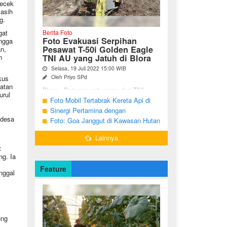
gecek
asih
g.
gat
Berita Foto
Foto Evakuasi Serpihan
ngga
Pesawat T-50i Golden Eagle
n,
TNI AU yang Jatuh di Blora
n
Selasa, 19 Juli 2022 15:00 WIB
Oleh Priyo SPd
kus
uatan
Blora - Petugas gabungan dari TNI,
urul
Polri, BPBD dan warga sekitar terus
Foto Mobil Tertabrak Kereta Api di
melakukan pencarian terhadap serpihan
Kalitidu, Bojonegoro
Sinergi Pertamina dengan
pesawat tempur T-50i Golden ...
 desa
Masyarakat Desa
Foto: Goa Janggut di Kawasan Hutan
Ngorogunung, Bubulan, Bojonegoro
Lainnya
t
ng. Ia
Feature
nggal
s
ung