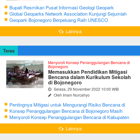
Bupati Resmikan Pusat Informasi Geologi Geopark
Bojonegoro
Global Geoparks Network Association Kunjungi Sejumlah
Geosite di Bojonegoro
Geopark Bojonegoro Berpeluang Raih UNESCO
Global Geopark
Lainnya
Teras
Menyoroti Konsep Penanggulangan Bencana di
Bojonegoro
Memasukkan Pendidikan Mitigasi
Bencana dalam Kurikulum Sekolah
di Bojonegoro
Selasa, 29 November 2022 10:00 WIB
Oleh Imam Nurcahyo
Pentingnya Mitigasi untuk Mengurangi Risiko Bencana di
Bojonegoro
Konsep Penanggulangan Bencana di Bojonegoro Masih
Mengutamakan Tanggap Darurat
Menyoroti Konsep Penanggulangan Bencana di Kabupaten
Bojonegoro
Lainnya