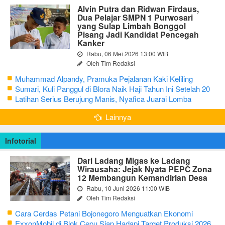
Alvin Putra dan Ridwan Firdaus,
Dua Pelajar SMPN 1 Purwosari
yang Sulap Limbah Bonggol
Pisang Jadi Kandidat Pencegah
Kanker
Rabu, 06 Mei 2026 13:00 WIB
Oleh Tim Redaksi
Muhammad Alpandy, Pramuka Pejalanan Kaki Keliling
Nusantara dengan Misi Literasi Budaya
Sumari, Kuli Panggul di Blora Naik Haji Tahun Ini Setelah 20
Tahun Sisihkan Uang Receh
Latihan Serius Berujung Manis, Nyafica Juarai Lomba
Bertutur tentang Nilai Hidup Orang Samin
Lainnya
Infotorial
Dari Ladang Migas ke Ladang
Wirausaha: Jejak Nyata PEPC Zona
12 Membangun Kemandirian Desa
Rabu, 10 Juni 2026 11:00 WIB
Oleh Tim Redaksi
Cara Cerdas Petani Bojonegoro Menguatkan Ekonomi
Keluarga
ExxonMobil di Blok Cepu Siap Hadapi Target Produksi 2026