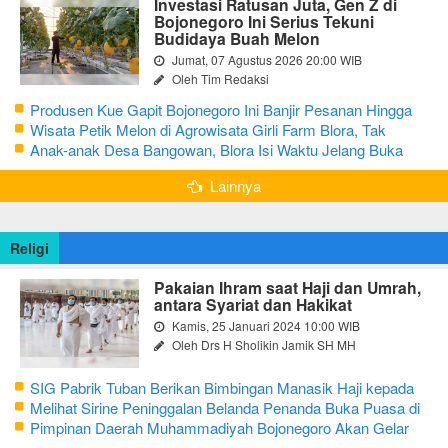
Investasi Ratusan Juta, Gen Z di
Bojonegoro Ini Serius Tekuni
Budidaya Buah Melon
Jumat, 07 Agustus 2026 20:00 WIB
Oleh Tim Redaksi
Produsen Kue Gapit Bojonegoro Ini Banjir Pesanan Hingga
Puluhan Juta di Bulan Ramadan
Wisata Petik Melon di Agrowisata Girli Farm Blora, Tak
Sampai 5 Hari Sudah Ludes Terjual
Anak-anak Desa Bangowan, Blora Isi Waktu Jelang Buka
Puasa dengan Latihan Gamelan
Lainnya
Religi
Pakaian Ihram saat Haji dan Umrah,
antara Syariat dan Hakikat
Kamis, 25 Januari 2024 10:00 WIB
Oleh Drs H Sholikin Jamik SH MH
SIG Pabrik Tuban Berikan Bimbingan Manasik Haji kepada
CJH Kabupaten Tuban
Melihat Sirine Peninggalan Belanda Penanda Buka Puasa di
Pendopo Bupati Blora
Pimpinan Daerah Muhammadiyah Bojonegoro Akan Gelar
Salat Iduladha 9 Juli 2022