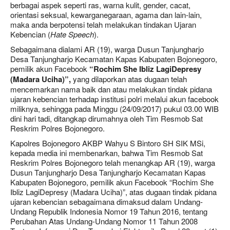
berbagai aspek seperti ras, warna kulit, gender, cacat,
orientasi seksual, kewarganegaraan, agama dan lain-lain,
maka anda berpotensi telah melakukan tindakan Ujaran
Kebencian (
Hate Speech
).
Sebagaimana dialami AR (19), warga Dusun Tanjungharjo
Desa Tanjungharjo Kecamatan Kapas Kabupaten Bojonegoro,
pemilik akun Facebook
“Rochim She Ibliz LagiDepresy
(Madara Uciha)”,
yang dilaporkan atas dugaan telah
mencemarkan nama baik dan atau melakukan tindak pidana
ujaran kebencian terhadap institusi polri melalui akun facebook
miliknya, sehingga pada Minggu (24/09/2017) pukul 03.00 WIB
dini hari tadi, ditangkap dirumahnya oleh Tim Resmob Sat
Reskrim Polres Bojonegoro.
Kapolres Bojonegoro AKBP Wahyu S Bintoro SH SIK MSi,
kepada media ini membenarkan, bahwa Tim Resmob Sat
Reskrim Polres Bojonegoro telah menangkap AR (19), warga
Dusun Tanjungharjo Desa Tanjungharjo Kecamatan Kapas
Kabupaten Bojonegoro, pemilik akun Facebook “Rochim She
Ibliz LagiDepresy (Madara Uciha)”, atas dugaan tindak pidana
ujaran kebencian sebagaimana dimaksud dalam Undang-
Undang Republik Indonesia Nomor 19 Tahun 2016, tentang
Perubahan Atas Undang-Undang Nomor 11 Tahun 2008