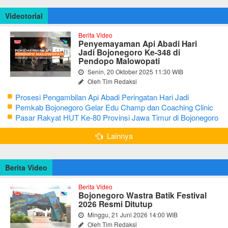
Videotorial
Berita Video
Penyemayaman Api Abadi Hari
Jadi Bojonegoro Ke-348 di
Pendopo Malowopati
Senin, 20 Oktober 2025 11:30 WIB
Oleh Tim Redaksi
Prosesi Pengambilan Api Abadi Peringatan Hari Jadi
Bojonegoro Ke-348
Pemkab Bojonegoro Gelar Edu Champ dan Coaching Clinic
Seni Reog dan Jaranan
Pasar Rakyat HUT Ke-80 Provinsi Jawa Timur di Bojonegoro
Lainnya
Berita Video
Berita Video
Bojonegoro Wastra Batik Festival
2026 Resmi Ditutup
Minggu, 21 Juni 2026 14:00 WIB
Oleh Tim Redaksi