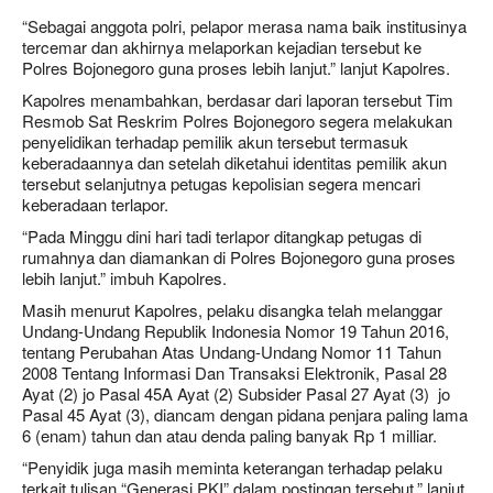
“Sebagai anggota polri, pelapor merasa nama baik institusinya
tercemar dan akhirnya melaporkan kejadian tersebut ke
Polres Bojonegoro guna proses lebih lanjut.” lanjut Kapolres.
Kapolres menambahkan, berdasar dari laporan tersebut Tim
Resmob Sat Reskrim Polres Bojonegoro segera melakukan
penyelidikan terhadap pemilik akun tersebut termasuk
keberadaannya dan setelah diketahui identitas pemilik akun
tersebut selanjutnya petugas kepolisian segera mencari
keberadaan terlapor.
“Pada Minggu dini hari tadi terlapor ditangkap petugas di
rumahnya dan diamankan di Polres Bojonegoro guna proses
lebih lanjut.” imbuh Kapolres.
Masih menurut Kapolres, pelaku disangka telah melanggar
Undang-Undang Republik Indonesia Nomor 19 Tahun 2016,
tentang Perubahan Atas Undang-Undang Nomor 11 Tahun
2008 Tentang Informasi Dan Transaksi Elektronik, Pasal 28
Ayat (2) jo Pasal 45A Ayat (2) Subsider Pasal 27 Ayat (3) jo
Pasal 45 Ayat (3), diancam dengan pidana penjara paling lama
6 (enam) tahun dan atau denda paling banyak Rp 1 milliar.
“Penyidik juga masih meminta keterangan terhadap pelaku
terkait tulisan “Generasi PKI” dalam postingan tersebut,” lanjut