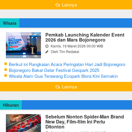
Lainnya
Wisata
Pemkab Launching Kalender Event
2026 dan Mars Bojonegoro
Kamis, 19 Maret 2026 00:00 WIB
Oleh Tim Redaksi
Berikut ini Rangkaian Acara Peringatan Hari Jadi Bojonegoro
Ke-348 Tahun 2025
Bojonegoro Bakal Gelar Festival Geopark 2025
Wisata Alam Gua Terawang Ecopark Blora Kini Semakin
Menarik
Lainnya
Hiburan
Sebelum Nonton Spider-Man Brand
New Day, Film-film Ini Perlu
Ditonton