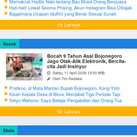
Memaknai Hadits Nabi tentang Bau Mulut Orang Berpuasa
Secara Bijak Agar Tidak Menggangu
Hati-hati! Lewat Skema Phising, Akun Instagram Bisa Dibajak
Kurang dari 3 Menit
Bagaimana Ucapan Idulfitri yang Benar Sesuai Sunah
Rasulullah
Lainnya
Sosok
Bocah 9 Tahun Asal Bojonegoro
Jago Otak-Atik Elektronik, Bercita-
cita Jadi Insinyur
Sabtu, 11 April 2026 19:00 WIB
Oleh Tim Redaksi
Pratikno, di Mata Mantan Bupati Bojonegoro, Kang Yoto
Kisah Kepala Desa di Blora, Menjabat Tiga Periode Tapi
Masih Hidup Sederhana
Setyo Wahono: Saya Belajar Pengabdian dari Orang Tua
Lainnya
Eksis