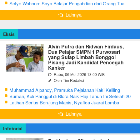
Masih Hidup Sederhana
Setyo Wahono: Saya Belajar Pengabdian dari Orang Tua
Lainnya
Eksis
Alvin Putra dan Ridwan Firdaus,
Dua Pelajar SMPN 1 Purwosari
yang Sulap Limbah Bonggol
Pisang Jadi Kandidat Pencegah
Kanker
Rabu, 06 Mei 2026 13:00 WIB
Oleh Tim Redaksi
Muhammad Alpandy, Pramuka Pejalanan Kaki Keliling
Nusantara dengan Misi Literasi Budaya
Sumari, Kuli Panggul di Blora Naik Haji Tahun Ini Setelah 20
Tahun Sisihkan Uang Receh
Latihan Serius Berujung Manis, Nyafica Juarai Lomba
Bertutur tentang Nilai Hidup Orang Samin
Lainnya
Infotorial