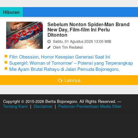
Hiburan
Sebelum Nonton Spider-Man Brand
New Day, Film-film Ini Perlu
Ditonton
Sabtu, 01 Agustus 2026 13:00 WIB
Oleh Tim Redaksi
Film Obession, Horror Kesepian Generasi Saat Ini
Supergirl: Woman of Tomorrow' – Potensi yang Terperangkap
dalam Narasi Generik
Mie Ayam Brutal Rahayu di Jalan Pemuda Bojonegoro,
Kuliner dengan Banyak Pilihan Menu
Lainnya
Copyright © 2015-2026 Berita Bojonegoro. All Rights Reserved. —
Tentang Kami
|
Disclaimer
|
Pedoman Pemberitaan Media Siber