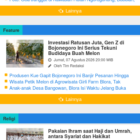
Bojonegoro
Lainnya
Feature
Investasi Ratusan Juta, Gen Z di
Bojonegoro Ini Serius Tekuni
Budidaya Buah Melon
Jumat, 07 Agustus 2026 20:00 WIB
Oleh Tim Redaksi
Produsen Kue Gapit Bojonegoro Ini Banjir Pesanan Hingga
Puluhan Juta di Bulan Ramadan
Wisata Petik Melon di Agrowisata Girli Farm Blora, Tak
Sampai 5 Hari Sudah Ludes Terjual
Anak-anak Desa Bangowan, Blora Isi Waktu Jelang Buka
Puasa dengan Latihan Gamelan
Lainnya
Religi
Pakaian Ihram saat Haji dan Umrah,
antara Syariat dan Hakikat