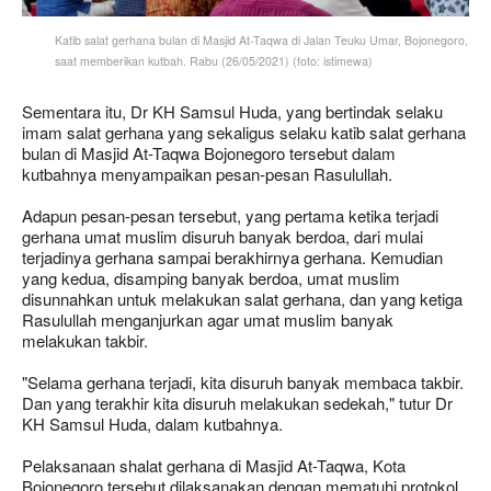
Katib salat gerhana bulan di Masjid At-Taqwa di Jalan Teuku Umar, Bojonegoro,
saat memberikan kutbah. Rabu (26/05/2021) (foto: istimewa)
Sementara itu, Dr KH Samsul Huda, yang bertindak selaku
imam salat gerhana yang sekaligus selaku katib salat gerhana
bulan di Masjid At-Taqwa Bojonegoro tersebut dalam
kutbahnya menyampaikan pesan-pesan Rasulullah.
Adapun pesan-pesan tersebut, yang pertama ketika terjadi
gerhana umat muslim disuruh banyak berdoa, dari mulai
terjadinya gerhana sampai berakhirnya gerhana. Kemudian
yang kedua, disamping banyak berdoa, umat muslim
disunnahkan untuk melakukan salat gerhana, dan yang ketiga
Rasulullah menganjurkan agar umat muslim banyak
melakukan takbir.
"Selama gerhana terjadi, kita disuruh banyak membaca takbir.
Dan yang terakhir kita disuruh melakukan sedekah," tutur Dr
KH Samsul Huda, dalam kutbahnya.
Pelaksanaan shalat gerhana di Masjid At-Taqwa, Kota
Bojonegoro tersebut dilaksanakan dengan mematuhi protokol