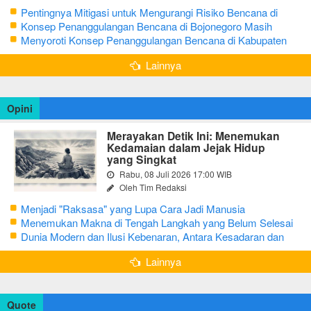
Pentingnya Mitigasi untuk Mengurangi Risiko Bencana di
Bojonegoro
Konsep Penanggulangan Bencana di Bojonegoro Masih
Mengutamakan Tanggap Darurat
Menyoroti Konsep Penanggulangan Bencana di Kabupaten
Bojonegoro
Lainnya
Opini
Merayakan Detik Ini: Menemukan
Kedamaian dalam Jejak Hidup
yang Singkat
Rabu, 08 Juli 2026 17:00 WIB
Oleh Tim Redaksi
Menjadi "Raksasa" yang Lupa Cara Jadi Manusia
Menemukan Makna di Tengah Langkah yang Belum Selesai
Dunia Modern dan Ilusi Kebenaran, Antara Kesadaran dan
terjebak Tipu Daya
Lainnya
Quote