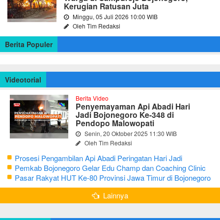
Kerugian Ratusan Juta
Minggu, 05 Juli 2026 10:00 WIB
Oleh Tim Redaksi
Berita Populer
Videotorial
Berita Video
Penyemayaman Api Abadi Hari
Jadi Bojonegoro Ke-348 di
Pendopo Malowopati
Senin, 20 Oktober 2025 11:30 WIB
Oleh Tim Redaksi
Prosesi Pengambilan Api Abadi Peringatan Hari Jadi
Bojonegoro Ke-348
Pemkab Bojonegoro Gelar Edu Champ dan Coaching Clinic
Seni Reog dan Jaranan
Pasar Rakyat HUT Ke-80 Provinsi Jawa Timur di Bojonegoro
Lainnya