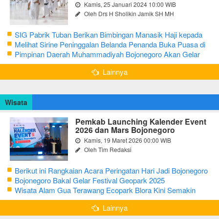
Kamis, 25 Januari 2024 10:00 WIB
Oleh Drs H Sholikin Jamik SH MH
SIG Pabrik Tuban Berikan Bimbingan Manasik Haji kepada
CJH Kabupaten Tuban
Melihat Sirine Peninggalan Belanda Penanda Buka Puasa di
Pendopo Bupati Blora
Pimpinan Daerah Muhammadiyah Bojonegoro Akan Gelar
Salat Iduladha 9 Juli 2022
Lainnya
Wisata
Pemkab Launching Kalender Event
2026 dan Mars Bojonegoro
Kamis, 19 Maret 2026 00:00 WIB
Oleh Tim Redaksi
Berikut ini Rangkaian Acara Peringatan Hari Jadi Bojonegoro
Ke-348 Tahun 2025
Bojonegoro Bakal Gelar Festival Geopark 2025
Wisata Alam Gua Terawang Ecopark Blora Kini Semakin
Menarik
Lainnya