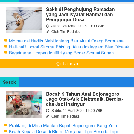
Sakit di Penghujung Ramadan
yang Jadi Isyarat Rahmat dan
Penggugur Dosa
Jumat, 20 Maret 2026 10:00 WIB
Oleh Tim Redaksi
Memaknai Hadits Nabi tentang Bau Mulut Orang Berpuasa
Secara Bijak Agar Tidak Menggangu
Hati-hati! Lewat Skema Phising, Akun Instagram Bisa Dibajak
Kurang dari 3 Menit
Bagaimana Ucapan Idulfitri yang Benar Sesuai Sunah
Rasulullah
Lainnya
Sosok
Bocah 9 Tahun Asal Bojonegoro
Jago Otak-Atik Elektronik, Bercita-
cita Jadi Insinyur
Sabtu, 11 April 2026 19:00 WIB
Oleh Tim Redaksi
Pratikno, di Mata Mantan Bupati Bojonegoro, Kang Yoto
Kisah Kepala Desa di Blora, Menjabat Tiga Periode Tapi