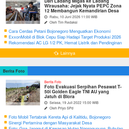
Dari Ladang Migas ke Ladang
Wirausaha: Jejak Nyata PEPC Zona
12 Membangun Kemandirian Desa
Rabu, 10 Juni 2026 11:00 WIB
Oleh Tim Redaksi
Cara Cerdas Petani Bojonegoro Menguatkan Ekonomi
Keluarga
ExxonMobil di Blok Cepu Siap Hadapi Target Produksi 2026
Rekomendasi AC LG 1/2 PK, Hemat Listrik dan Pendinginan
Maksimal
Lainnya
Berita Foto
Berita Foto
Foto Evakuasi Serpihan Pesawat T-
50i Golden Eagle TNI AU yang
Jatuh di Blora
Selasa, 19 Juli 2022 15:00 WIB
Oleh Priyo SPd
Foto Mobil Tertabrak Kereta Api di Kalitidu, Bojonegoro
Sinergi Pertamina dengan Masyarakat Desa
Foto: Goa Janggut di Kawasan Hutan Ngorogunung, Bubulan,