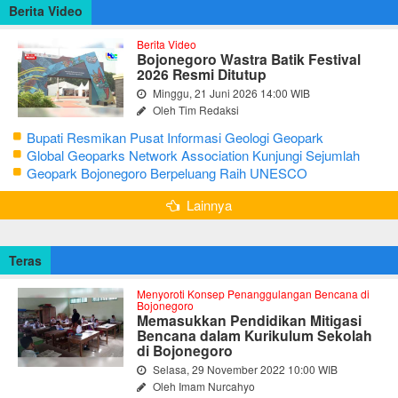
Berita Video
Berita Video
Bojonegoro Wastra Batik Festival
2026 Resmi Ditutup
Minggu, 21 Juni 2026 14:00 WIB
Oleh Tim Redaksi
Bupati Resmikan Pusat Informasi Geologi Geopark
Bojonegoro
Global Geoparks Network Association Kunjungi Sejumlah
Geosite di Bojonegoro
Geopark Bojonegoro Berpeluang Raih UNESCO
Global Geopark
Lainnya
Teras
Menyoroti Konsep Penanggulangan Bencana di
Bojonegoro
Memasukkan Pendidikan Mitigasi
Bencana dalam Kurikulum Sekolah
di Bojonegoro
Selasa, 29 November 2022 10:00 WIB
Oleh Imam Nurcahyo