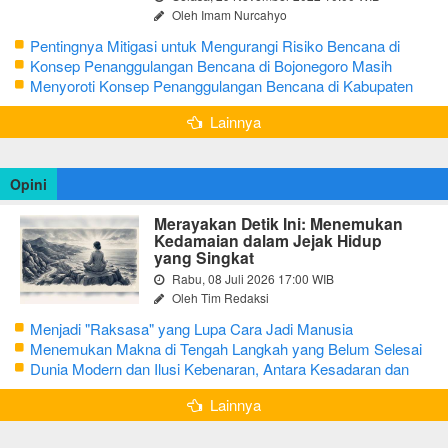
Oleh Imam Nurcahyo
Pentingnya Mitigasi untuk Mengurangi Risiko Bencana di
Bojonegoro
Konsep Penanggulangan Bencana di Bojonegoro Masih
Mengutamakan Tanggap Darurat
Menyoroti Konsep Penanggulangan Bencana di Kabupaten
Bojonegoro
Lainnya
Opini
Merayakan Detik Ini: Menemukan
Kedamaian dalam Jejak Hidup
yang Singkat
Rabu, 08 Juli 2026 17:00 WIB
Oleh Tim Redaksi
Menjadi "Raksasa" yang Lupa Cara Jadi Manusia
Menemukan Makna di Tengah Langkah yang Belum Selesai
Dunia Modern dan Ilusi Kebenaran, Antara Kesadaran dan
terjebak Tipu Daya
Lainnya