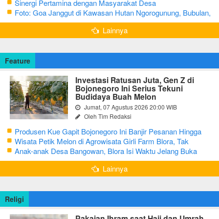
Sinergi Pertamina dengan Masyarakat Desa
Foto: Goa Janggut di Kawasan Hutan Ngorogunung, Bubulan,
Bojonegoro
Lainnya
Feature
Investasi Ratusan Juta, Gen Z di
Bojonegoro Ini Serius Tekuni
Budidaya Buah Melon
Jumat, 07 Agustus 2026 20:00 WIB
Oleh Tim Redaksi
Produsen Kue Gapit Bojonegoro Ini Banjir Pesanan Hingga
Puluhan Juta di Bulan Ramadan
Wisata Petik Melon di Agrowisata Girli Farm Blora, Tak
Sampai 5 Hari Sudah Ludes Terjual
Anak-anak Desa Bangowan, Blora Isi Waktu Jelang Buka
Puasa dengan Latihan Gamelan
Lainnya
Religi
Pakaian Ihram saat Haji dan Umrah,