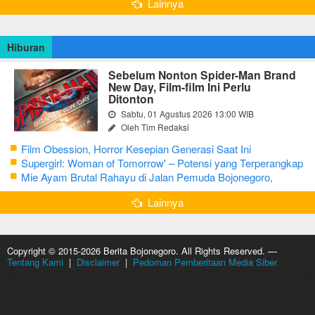
Lainnya
Hiburan
Sebelum Nonton Spider-Man Brand
New Day, Film-film Ini Perlu
Ditonton
Sabtu, 01 Agustus 2026 13:00 WIB
Oleh Tim Redaksi
Film Obession, Horror Kesepian Generasi Saat Ini
Supergirl: Woman of Tomorrow' – Potensi yang Terperangkap
dalam Narasi Generik
Mie Ayam Brutal Rahayu di Jalan Pemuda Bojonegoro,
Kuliner dengan Banyak Pilihan Menu
Lainnya
Copyright © 2015-2026 Berita Bojonegoro. All Rights Reserved. —
Tentang Kami
|
Disclaimer
|
Pedoman Pemberitaan Media Siber