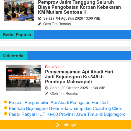
Pemprov Jatim Tanggung Seluruh
Biaya Pengobatan Korban Kebakaran
KM Mutiara Sentosa II
Selasa, 04 Agustus 2026 13:00 WIB
Oleh Tim Redaksi
Berita Populer
Videotorial
Berita Video
Penyemayaman Api Abadi Hari
Jadi Bojonegoro Ke-348 di
Pendopo Malowopati
Senin, 20 Oktober 2025 11:30 WIB
Oleh Tim Redaksi
Prosesi Pengambilan Api Abadi Peringatan Hari Jadi
Bojonegoro Ke-348
Pemkab Bojonegoro Gelar Edu Champ dan Coaching Clinic
Seni Reog dan Jaranan
Pasar Rakyat HUT Ke-80 Provinsi Jawa Timur di Bojonegoro
Lainnya