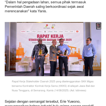
“Dalam hal pengadaan lahan, semua pihak termasuk
Pemerintah Daerah saling berkoordinasi sejak awal
merencanakan" kata Yanis.
Rapat Kerja Stakeholder Daerah 2025 yang diselenggarakan SKK Migas
bersama Kontraktor Kontrak Kerja Sama (KKKS) di wilayah Jawa Bali dan
Nusa Tenggara, di Semarang. Kamis (14/08/2025) (Ast: Istimewa)
Sejalan dengan semangat tersebut, Erie Yuwono,
menyampaikan bahwa industri hulu migas secara proaktif