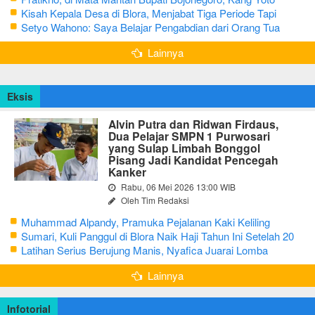
Kisah Kepala Desa di Blora, Menjabat Tiga Periode Tapi
Masih Hidup Sederhana
Setyo Wahono: Saya Belajar Pengabdian dari Orang Tua
Lainnya
Eksis
Alvin Putra dan Ridwan Firdaus,
Dua Pelajar SMPN 1 Purwosari
yang Sulap Limbah Bonggol
Pisang Jadi Kandidat Pencegah
Kanker
Rabu, 06 Mei 2026 13:00 WIB
Oleh Tim Redaksi
Muhammad Alpandy, Pramuka Pejalanan Kaki Keliling
Nusantara dengan Misi Literasi Budaya
Sumari, Kuli Panggul di Blora Naik Haji Tahun Ini Setelah 20
Tahun Sisihkan Uang Receh
Latihan Serius Berujung Manis, Nyafica Juarai Lomba
Bertutur tentang Nilai Hidup Orang Samin
Lainnya
Infotorial