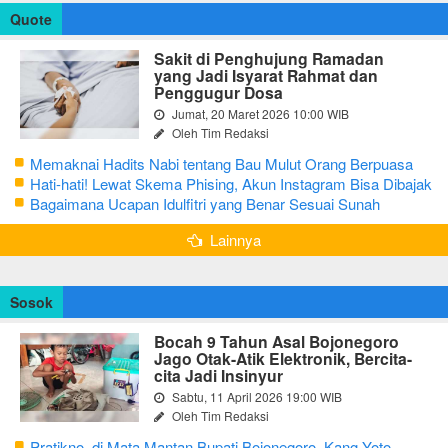
Quote
Sakit di Penghujung Ramadan
yang Jadi Isyarat Rahmat dan
Penggugur Dosa
Jumat, 20 Maret 2026 10:00 WIB
Oleh Tim Redaksi
Memaknai Hadits Nabi tentang Bau Mulut Orang Berpuasa
Secara Bijak Agar Tidak Menggangu
Hati-hati! Lewat Skema Phising, Akun Instagram Bisa Dibajak
Kurang dari 3 Menit
Bagaimana Ucapan Idulfitri yang Benar Sesuai Sunah
Rasulullah
Lainnya
Sosok
Bocah 9 Tahun Asal Bojonegoro
Jago Otak-Atik Elektronik, Bercita-
cita Jadi Insinyur
Sabtu, 11 April 2026 19:00 WIB
Oleh Tim Redaksi
Pratikno, di Mata Mantan Bupati Bojonegoro, Kang Yoto