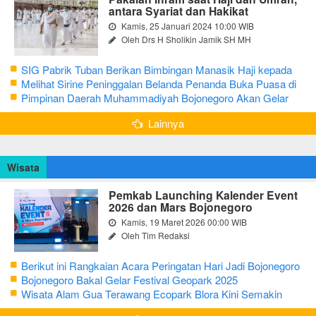
antara Syariat dan Hakikat
Kamis, 25 Januari 2024 10:00 WIB
Oleh Drs H Sholikin Jamik SH MH
SIG Pabrik Tuban Berikan Bimbingan Manasik Haji kepada
CJH Kabupaten Tuban
Melihat Sirine Peninggalan Belanda Penanda Buka Puasa di
Pendopo Bupati Blora
Pimpinan Daerah Muhammadiyah Bojonegoro Akan Gelar
Salat Iduladha 9 Juli 2022
Lainnya
Wisata
Pemkab Launching Kalender Event
2026 dan Mars Bojonegoro
Kamis, 19 Maret 2026 00:00 WIB
Oleh Tim Redaksi
Berikut ini Rangkaian Acara Peringatan Hari Jadi Bojonegoro
Ke-348 Tahun 2025
Bojonegoro Bakal Gelar Festival Geopark 2025
Wisata Alam Gua Terawang Ecopark Blora Kini Semakin
Menarik