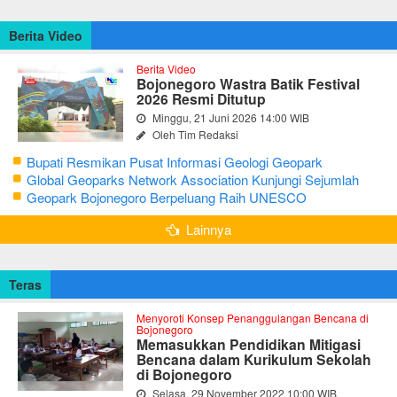
Berita Video
Berita Video
Bojonegoro Wastra Batik Festival
2026 Resmi Ditutup
Minggu, 21 Juni 2026 14:00 WIB
Oleh Tim Redaksi
Bupati Resmikan Pusat Informasi Geologi Geopark
Bojonegoro
Global Geoparks Network Association Kunjungi Sejumlah
Geosite di Bojonegoro
Geopark Bojonegoro Berpeluang Raih UNESCO
Global Geopark
Lainnya
Teras
Menyoroti Konsep Penanggulangan Bencana di
Bojonegoro
Memasukkan Pendidikan Mitigasi
Bencana dalam Kurikulum Sekolah
di Bojonegoro
Selasa, 29 November 2022 10:00 WIB