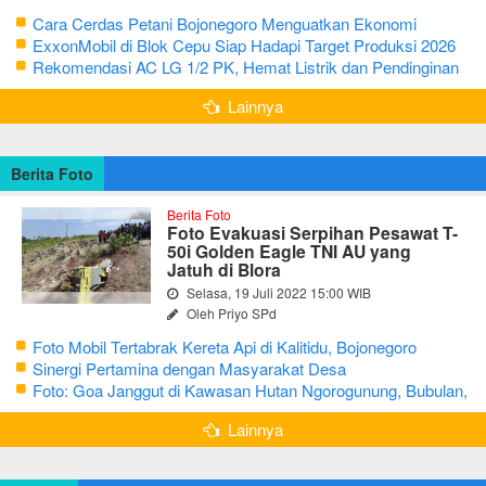
Cara Cerdas Petani Bojonegoro Menguatkan Ekonomi
Keluarga
ExxonMobil di Blok Cepu Siap Hadapi Target Produksi 2026
Rekomendasi AC LG 1/2 PK, Hemat Listrik dan Pendinginan
Maksimal
Lainnya
Berita Foto
Berita Foto
Foto Evakuasi Serpihan Pesawat T-
50i Golden Eagle TNI AU yang
Jatuh di Blora
Selasa, 19 Juli 2022 15:00 WIB
Oleh Priyo SPd
Foto Mobil Tertabrak Kereta Api di Kalitidu, Bojonegoro
Sinergi Pertamina dengan Masyarakat Desa
Foto: Goa Janggut di Kawasan Hutan Ngorogunung, Bubulan,
Bojonegoro
Lainnya