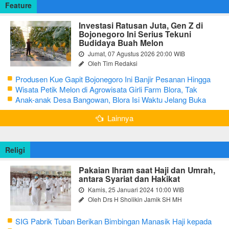
Feature
Investasi Ratusan Juta, Gen Z di
Bojonegoro Ini Serius Tekuni
Budidaya Buah Melon
Jumat, 07 Agustus 2026 20:00 WIB
Oleh Tim Redaksi
Produsen Kue Gapit Bojonegoro Ini Banjir Pesanan Hingga
Puluhan Juta di Bulan Ramadan
Wisata Petik Melon di Agrowisata Girli Farm Blora, Tak
Sampai 5 Hari Sudah Ludes Terjual
Anak-anak Desa Bangowan, Blora Isi Waktu Jelang Buka
Puasa dengan Latihan Gamelan
Lainnya
Religi
Pakaian Ihram saat Haji dan Umrah,
antara Syariat dan Hakikat
Kamis, 25 Januari 2024 10:00 WIB
Oleh Drs H Sholikin Jamik SH MH
SIG Pabrik Tuban Berikan Bimbingan Manasik Haji kepada