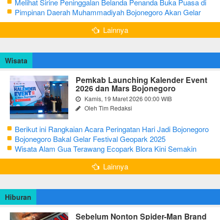
CJH Kabupaten Tuban
Melihat Sirine Peninggalan Belanda Penanda Buka Puasa di
Pendopo Bupati Blora
Pimpinan Daerah Muhammadiyah Bojonegoro Akan Gelar
Salat Iduladha 9 Juli 2022
Lainnya
Wisata
Pemkab Launching Kalender Event
2026 dan Mars Bojonegoro
Kamis, 19 Maret 2026 00:00 WIB
Oleh Tim Redaksi
Berikut ini Rangkaian Acara Peringatan Hari Jadi Bojonegoro
Ke-348 Tahun 2025
Bojonegoro Bakal Gelar Festival Geopark 2025
Wisata Alam Gua Terawang Ecopark Blora Kini Semakin
Menarik
Lainnya
Hiburan
Sebelum Nonton Spider-Man Brand