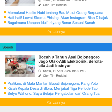
Oleh Tim Redaksi
Memaknai Hadits Nabi tentang Bau Mulut Orang Berpuasa
Secara Bijak Agar Tidak Menggangu
Hati-hati! Lewat Skema Phising, Akun Instagram Bisa Dibajak
Kurang dari 3 Menit
Bagaimana Ucapan Idulfitri yang Benar Sesuai Sunah
Rasulullah
Lainnya
Sosok
Bocah 9 Tahun Asal Bojonegoro
Jago Otak-Atik Elektronik, Bercita-
cita Jadi Insinyur
Sabtu, 11 April 2026 19:00 WIB
Oleh Tim Redaksi
Pratikno, di Mata Mantan Bupati Bojonegoro, Kang Yoto
Kisah Kepala Desa di Blora, Menjabat Tiga Periode Tapi
Masih Hidup Sederhana
Setyo Wahono: Saya Belajar Pengabdian dari Orang Tua
Lainnya