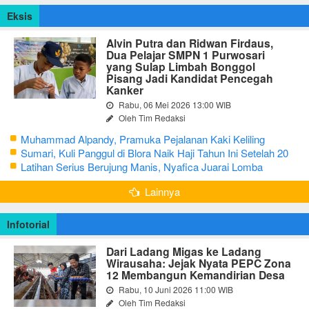
Eksis
Alvin Putra dan Ridwan Firdaus,
Dua Pelajar SMPN 1 Purwosari
yang Sulap Limbah Bonggol
Pisang Jadi Kandidat Pencegah
Kanker
Rabu, 06 Mei 2026 13:00 WIB
Oleh Tim Redaksi
Muhammad Alpandy, Pramuka Pejalanan Kaki Keliling
Nusantara dengan Misi Literasi Budaya
Sumari, Kuli Panggul di Blora Naik Haji Tahun Ini Setelah 20
Tahun Sisihkan Uang Receh
Latihan Serius Berujung Manis, Nyafica Juarai Lomba
Bertutur tentang Nilai Hidup Orang Samin
Lainnya
Infotorial
Dari Ladang Migas ke Ladang
Wirausaha: Jejak Nyata PEPC Zona
12 Membangun Kemandirian Desa
Rabu, 10 Juni 2026 11:00 WIB
Oleh Tim Redaksi