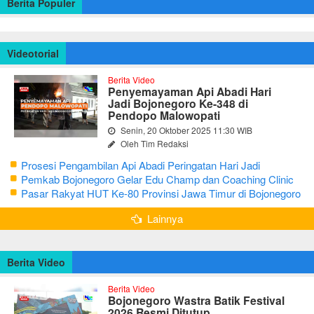
Berita Populer
Videotorial
Berita Video
Penyemayaman Api Abadi Hari
Jadi Bojonegoro Ke-348 di
Pendopo Malowopati
Senin, 20 Oktober 2025 11:30 WIB
Oleh Tim Redaksi
Prosesi Pengambilan Api Abadi Peringatan Hari Jadi
Bojonegoro Ke-348
Pemkab Bojonegoro Gelar Edu Champ dan Coaching Clinic
Seni Reog dan Jaranan
Pasar Rakyat HUT Ke-80 Provinsi Jawa Timur di Bojonegoro
Lainnya
Berita Video
Berita Video
Bojonegoro Wastra Batik Festival
2026 Resmi Ditutup