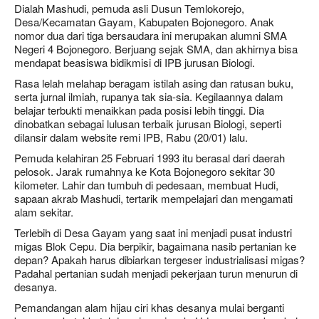
Dialah Mashudi, pemuda asli Dusun Temlokorejo,
Desa/Kecamatan Gayam, Kabupaten Bojonegoro. Anak
nomor dua dari tiga bersaudara ini merupakan alumni SMA
Negeri 4 Bojonegoro. Berjuang sejak SMA, dan akhirnya bisa
mendapat beasiswa bidikmisi di IPB jurusan Biologi.
Rasa lelah melahap beragam istilah asing dan ratusan buku,
serta jurnal ilmiah, rupanya tak sia-sia. Kegilaannya dalam
belajar terbukti menaikkan pada posisi lebih tinggi. Dia
dinobatkan sebagai lulusan terbaik jurusan Biologi, seperti
dilansir dalam website remi IPB, Rabu (20/01) lalu.
Pemuda kelahiran 25 Februari 1993 itu berasal dari daerah
pelosok. Jarak rumahnya ke Kota Bojonegoro sekitar 30
kilometer. Lahir dan tumbuh di pedesaan, membuat Hudi,
sapaan akrab Mashudi, tertarik mempelajari dan mengamati
alam sekitar.
Terlebih di Desa Gayam yang saat ini menjadi pusat industri
migas Blok Cepu. Dia berpikir, bagaimana nasib pertanian ke
depan? Apakah harus dibiarkan tergeser industrialisasi migas?
Padahal pertanian sudah menjadi pekerjaan turun menurun di
desanya.
Pemandangan alam hijau ciri khas desanya mulai berganti