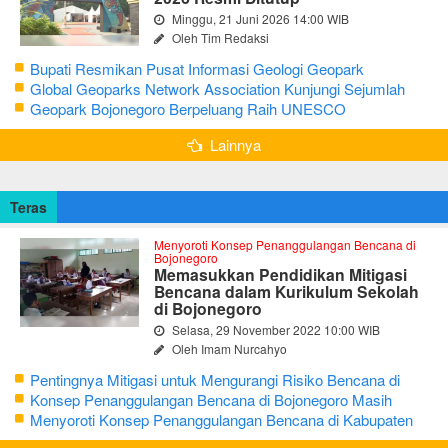
Minggu, 21 Juni 2026 14:00 WIB
Oleh Tim Redaksi
Bupati Resmikan Pusat Informasi Geologi Geopark
Bojonegoro
Global Geoparks Network Association Kunjungi Sejumlah
Geosite di Bojonegoro
Geopark Bojonegoro Berpeluang Raih UNESCO
Global Geopark
Lainnya
Teras
Menyoroti Konsep Penanggulangan Bencana di
Bojonegoro
Memasukkan Pendidikan Mitigasi
Bencana dalam Kurikulum Sekolah
di Bojonegoro
Selasa, 29 November 2022 10:00 WIB
Oleh Imam Nurcahyo
Pentingnya Mitigasi untuk Mengurangi Risiko Bencana di
Bojonegoro
Konsep Penanggulangan Bencana di Bojonegoro Masih
Mengutamakan Tanggap Darurat
Menyoroti Konsep Penanggulangan Bencana di Kabupaten
Bojonegoro