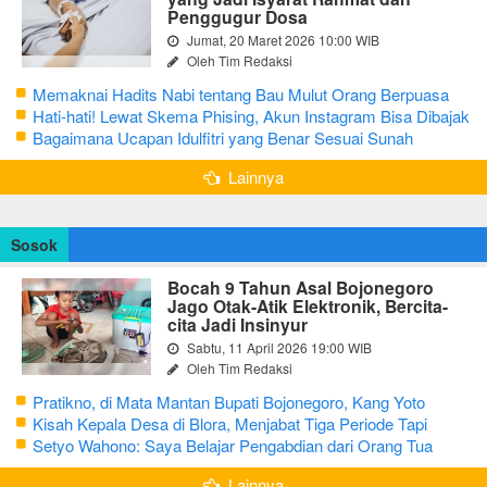
Penggugur Dosa
Jumat, 20 Maret 2026 10:00 WIB
Oleh Tim Redaksi
Memaknai Hadits Nabi tentang Bau Mulut Orang Berpuasa
Secara Bijak Agar Tidak Menggangu
Hati-hati! Lewat Skema Phising, Akun Instagram Bisa Dibajak
Kurang dari 3 Menit
Bagaimana Ucapan Idulfitri yang Benar Sesuai Sunah
Rasulullah
Lainnya
Sosok
Bocah 9 Tahun Asal Bojonegoro
Jago Otak-Atik Elektronik, Bercita-
cita Jadi Insinyur
Sabtu, 11 April 2026 19:00 WIB
Oleh Tim Redaksi
Pratikno, di Mata Mantan Bupati Bojonegoro, Kang Yoto
Kisah Kepala Desa di Blora, Menjabat Tiga Periode Tapi
Masih Hidup Sederhana
Setyo Wahono: Saya Belajar Pengabdian dari Orang Tua
Lainnya