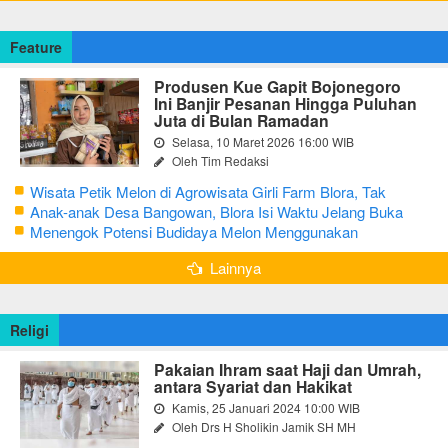
Feature
Produsen Kue Gapit Bojonegoro
Ini Banjir Pesanan Hingga Puluhan
Juta di Bulan Ramadan
Selasa, 10 Maret 2026 16:00 WIB
Oleh Tim Redaksi
Wisata Petik Melon di Agrowisata Girli Farm Blora, Tak
Sampai 5 Hari Sudah Ludes Terjual
Anak-anak Desa Bangowan, Blora Isi Waktu Jelang Buka
Puasa dengan Latihan Gamelan
Menengok Potensi Budidaya Melon Menggunakan
Greenhouse di Bojonegoro
Lainnya
Religi
Pakaian Ihram saat Haji dan Umrah,
antara Syariat dan Hakikat
Kamis, 25 Januari 2024 10:00 WIB
Oleh Drs H Sholikin Jamik SH MH