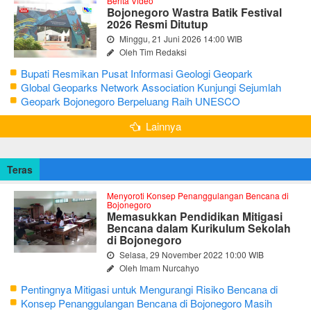
Berita Video
Bojonegoro Wastra Batik Festival
2026 Resmi Ditutup
Minggu, 21 Juni 2026 14:00 WIB
Oleh Tim Redaksi
Bupati Resmikan Pusat Informasi Geologi Geopark
Bojonegoro
Global Geoparks Network Association Kunjungi Sejumlah
Geosite di Bojonegoro
Geopark Bojonegoro Berpeluang Raih UNESCO
Global Geopark
Lainnya
Teras
Menyoroti Konsep Penanggulangan Bencana di
Bojonegoro
Memasukkan Pendidikan Mitigasi
Bencana dalam Kurikulum Sekolah
di Bojonegoro
Selasa, 29 November 2022 10:00 WIB
Oleh Imam Nurcahyo
Pentingnya Mitigasi untuk Mengurangi Risiko Bencana di
Bojonegoro
Konsep Penanggulangan Bencana di Bojonegoro Masih