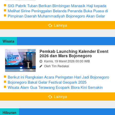
SIG Pabrik Tuban Berikan Bimbingan Manasik Haji kepada
CJH Kabupaten Tuban
Melihat Sirine Peninggalan Belanda Penanda Buka Puasa di
Pendopo Bupati Blora
Pimpinan Daerah Muhammadiyah Bojonegoro Akan Gelar
Salat Iduladha 9 Juli 2022
Lainnya
Wisata
Pemkab Launching Kalender Event
2026 dan Mars Bojonegoro
Kamis, 19 Maret 2026 00:00 WIB
Oleh Tim Redaksi
Berikut ini Rangkaian Acara Peringatan Hari Jadi Bojonegoro
Ke-348 Tahun 2025
Bojonegoro Bakal Gelar Festival Geopark 2025
Wisata Alam Gua Terawang Ecopark Blora Kini Semakin
Menarik
Lainnya
Hiburan