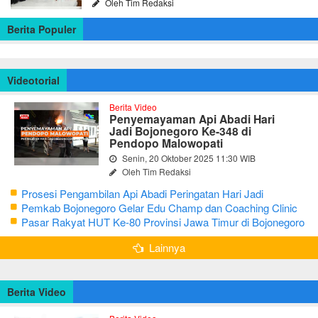
Oleh Tim Redaksi
Berita Populer
Videotorial
Berita Video
Penyemayaman Api Abadi Hari
Jadi Bojonegoro Ke-348 di
Pendopo Malowopati
Senin, 20 Oktober 2025 11:30 WIB
Oleh Tim Redaksi
Prosesi Pengambilan Api Abadi Peringatan Hari Jadi
Bojonegoro Ke-348
Pemkab Bojonegoro Gelar Edu Champ dan Coaching Clinic
Seni Reog dan Jaranan
Pasar Rakyat HUT Ke-80 Provinsi Jawa Timur di Bojonegoro
Lainnya
Berita Video