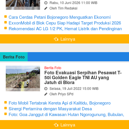
Rabu, 10 Juni 2026 11:00 WIB
Oleh Tim Redaksi
Cara Cerdas Petani Bojonegoro Menguatkan Ekonomi
Keluarga
ExxonMobil di Blok Cepu Siap Hadapi Target Produksi 2026
Rekomendasi AC LG 1/2 PK, Hemat Listrik dan Pendinginan
Maksimal
Lainnya
Berita Foto
Berita Foto
Foto Evakuasi Serpihan Pesawat T-
50i Golden Eagle TNI AU yang
Jatuh di Blora
Selasa, 19 Juli 2022 15:00 WIB
Oleh Priyo SPd
Foto Mobil Tertabrak Kereta Api di Kalitidu, Bojonegoro
Sinergi Pertamina dengan Masyarakat Desa
Foto: Goa Janggut di Kawasan Hutan Ngorogunung, Bubulan,
Bojonegoro
Lainnya