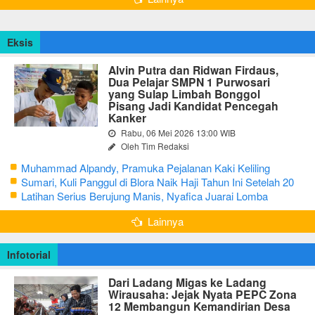
Eksis
Alvin Putra dan Ridwan Firdaus,
Dua Pelajar SMPN 1 Purwosari
yang Sulap Limbah Bonggol
Pisang Jadi Kandidat Pencegah
Kanker
Rabu, 06 Mei 2026 13:00 WIB
Oleh Tim Redaksi
Muhammad Alpandy, Pramuka Pejalanan Kaki Keliling
Nusantara dengan Misi Literasi Budaya
Sumari, Kuli Panggul di Blora Naik Haji Tahun Ini Setelah 20
Tahun Sisihkan Uang Receh
Latihan Serius Berujung Manis, Nyafica Juarai Lomba
Bertutur tentang Nilai Hidup Orang Samin
Lainnya
Infotorial
Dari Ladang Migas ke Ladang
Wirausaha: Jejak Nyata PEPC Zona
12 Membangun Kemandirian Desa