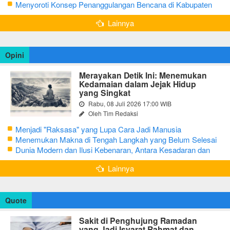
Mengutamakan Tanggap Darurat
Menyoroti Konsep Penanggulangan Bencana di Kabupaten
Bojonegoro
Lainnya
Opini
Merayakan Detik Ini: Menemukan
Kedamaian dalam Jejak Hidup
yang Singkat
Rabu, 08 Juli 2026 17:00 WIB
Oleh Tim Redaksi
Menjadi "Raksasa" yang Lupa Cara Jadi Manusia
Menemukan Makna di Tengah Langkah yang Belum Selesai
Dunia Modern dan Ilusi Kebenaran, Antara Kesadaran dan
terjebak Tipu Daya
Lainnya
Quote
Sakit di Penghujung Ramadan
yang Jadi Isyarat Rahmat dan