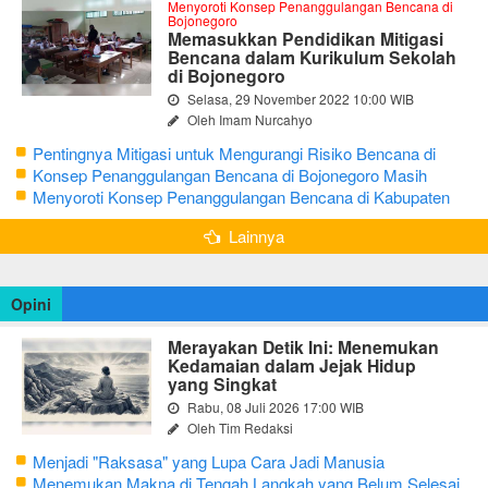
Menyoroti Konsep Penanggulangan Bencana di
Bojonegoro
Memasukkan Pendidikan Mitigasi
Bencana dalam Kurikulum Sekolah
di Bojonegoro
Selasa, 29 November 2022 10:00 WIB
Oleh Imam Nurcahyo
Pentingnya Mitigasi untuk Mengurangi Risiko Bencana di
Bojonegoro
Konsep Penanggulangan Bencana di Bojonegoro Masih
Mengutamakan Tanggap Darurat
Menyoroti Konsep Penanggulangan Bencana di Kabupaten
Bojonegoro
Lainnya
Opini
Merayakan Detik Ini: Menemukan
Kedamaian dalam Jejak Hidup
yang Singkat
Rabu, 08 Juli 2026 17:00 WIB
Oleh Tim Redaksi
Menjadi "Raksasa" yang Lupa Cara Jadi Manusia
Menemukan Makna di Tengah Langkah yang Belum Selesai