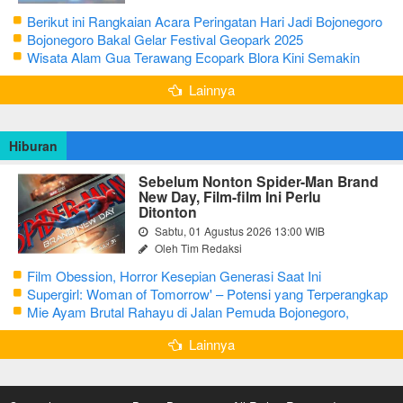
Berikut ini Rangkaian Acara Peringatan Hari Jadi Bojonegoro
Ke-348 Tahun 2025
Bojonegoro Bakal Gelar Festival Geopark 2025
Wisata Alam Gua Terawang Ecopark Blora Kini Semakin
Menarik
Lainnya
Hiburan
Sebelum Nonton Spider-Man Brand
New Day, Film-film Ini Perlu
Ditonton
Sabtu, 01 Agustus 2026 13:00 WIB
Oleh Tim Redaksi
Film Obession, Horror Kesepian Generasi Saat Ini
Supergirl: Woman of Tomorrow' – Potensi yang Terperangkap
dalam Narasi Generik
Mie Ayam Brutal Rahayu di Jalan Pemuda Bojonegoro,
Kuliner dengan Banyak Pilihan Menu
Lainnya