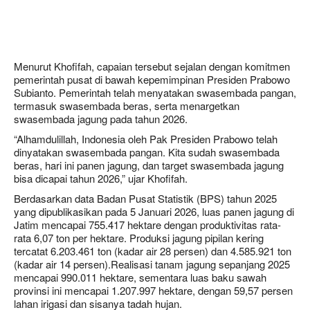
Menurut Khofifah, capaian tersebut sejalan dengan komitmen
pemerintah pusat di bawah kepemimpinan Presiden Prabowo
Subianto. Pemerintah telah menyatakan swasembada pangan,
termasuk swasembada beras, serta menargetkan
swasembada jagung pada tahun 2026.
“Alhamdulillah, Indonesia oleh Pak Presiden Prabowo telah
dinyatakan swasembada pangan. Kita sudah swasembada
beras, hari ini panen jagung, dan target swasembada jagung
bisa dicapai tahun 2026,” ujar Khofifah.
Berdasarkan data Badan Pusat Statistik (BPS) tahun 2025
yang dipublikasikan pada 5 Januari 2026, luas panen jagung di
Jatim mencapai
755.417 hektare
dengan produktivitas rata-
rata
6,07 ton per hektare
. Produksi jagung pipilan kering
tercatat
6.203.461 ton
(kadar air 28 persen) dan
4.585.921 ton
(kadar air 14 persen).
Realisasi tanam jagung sepanjang 2025
mencapai
990.011 hektare
, sementara luas baku sawah
provinsi ini mencapai
1.207.997 hektare
, dengan
59,57 persen
lahan irigasi dan sisanya tadah hujan.