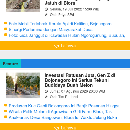
Jatuh di Blora
Selasa, 19 Juli 2022 15:00 WIB
Oleh Priyo SPd
Foto Mobil Tertabrak Kereta Api di Kalitidu, Bojonegoro
Sinergi Pertamina dengan Masyarakat Desa
Foto: Goa Janggut di Kawasan Hutan Ngorogunung, Bubulan,
Bojonegoro
Lainnya
Feature
Investasi Ratusan Juta, Gen Z di
Bojonegoro Ini Serius Tekuni
Budidaya Buah Melon
Jumat, 07 Agustus 2026 20:00 WIB
Oleh Tim Redaksi
Produsen Kue Gapit Bojonegoro Ini Banjir Pesanan Hingga
Puluhan Juta di Bulan Ramadan
Wisata Petik Melon di Agrowisata Girli Farm Blora, Tak
Sampai 5 Hari Sudah Ludes Terjual
Anak-anak Desa Bangowan, Blora Isi Waktu Jelang Buka
Puasa dengan Latihan Gamelan
Lainnya