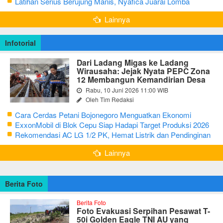
Tahun Sisihkan Uang Receh
Latihan Serius Berujung Manis, Nyafica Juarai Lomba
Bertutur tentang Nilai Hidup Orang Samin
Lainnya
Infotorial
Dari Ladang Migas ke Ladang
Wirausaha: Jejak Nyata PEPC Zona
12 Membangun Kemandirian Desa
Rabu, 10 Juni 2026 11:00 WIB
Oleh Tim Redaksi
Cara Cerdas Petani Bojonegoro Menguatkan Ekonomi
Keluarga
ExxonMobil di Blok Cepu Siap Hadapi Target Produksi 2026
Rekomendasi AC LG 1/2 PK, Hemat Listrik dan Pendinginan
Maksimal
Lainnya
Berita Foto
Berita Foto
Foto Evakuasi Serpihan Pesawat T-
50i Golden Eagle TNI AU yang