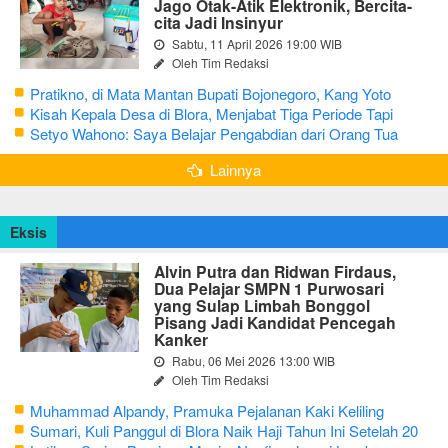
Jago Otak-Atik Elektronik, Bercita-
cita Jadi Insinyur
Sabtu, 11 April 2026 19:00 WIB
Oleh Tim Redaksi
Pratikno, di Mata Mantan Bupati Bojonegoro, Kang Yoto
Kisah Kepala Desa di Blora, Menjabat Tiga Periode Tapi
Masih Hidup Sederhana
Setyo Wahono: Saya Belajar Pengabdian dari Orang Tua
Lainnya
Eksis
Alvin Putra dan Ridwan Firdaus,
Dua Pelajar SMPN 1 Purwosari
yang Sulap Limbah Bonggol
Pisang Jadi Kandidat Pencegah
Kanker
Rabu, 06 Mei 2026 13:00 WIB
Oleh Tim Redaksi
Muhammad Alpandy, Pramuka Pejalanan Kaki Keliling
Nusantara dengan Misi Literasi Budaya
Sumari, Kuli Panggul di Blora Naik Haji Tahun Ini Setelah 20