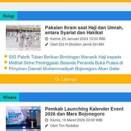
Religi
Pakaian Ihram saat Haji dan Umrah,
antara Syariat dan Hakikat
Kamis, 25 Januari 2024 10:00 WIB
Oleh Drs H Sholikin Jamik SH MH
SIG Pabrik Tuban Berikan Bimbingan Manasik Haji kepada
CJH Kabupaten Tuban
Melihat Sirine Peninggalan Belanda Penanda Buka Puasa di
Pendopo Bupati Blora
Pimpinan Daerah Muhammadiyah Bojonegoro Akan Gelar
Salat Iduladha 9 Juli 2022
Lainnya
Wisata
Pemkab Launching Kalender Event
2026 dan Mars Bojonegoro
Kamis, 19 Maret 2026 00:00 WIB
Oleh Tim Redaksi