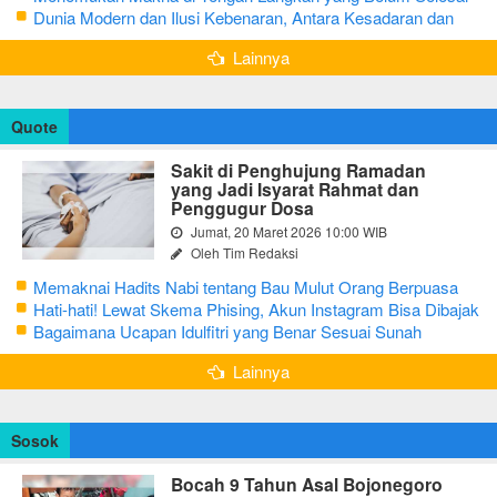
Dunia Modern dan Ilusi Kebenaran, Antara Kesadaran dan
terjebak Tipu Daya
Lainnya
Quote
Sakit di Penghujung Ramadan
yang Jadi Isyarat Rahmat dan
Penggugur Dosa
Jumat, 20 Maret 2026 10:00 WIB
Oleh Tim Redaksi
Memaknai Hadits Nabi tentang Bau Mulut Orang Berpuasa
Secara Bijak Agar Tidak Menggangu
Hati-hati! Lewat Skema Phising, Akun Instagram Bisa Dibajak
Kurang dari 3 Menit
Bagaimana Ucapan Idulfitri yang Benar Sesuai Sunah
Rasulullah
Lainnya
Sosok
Bocah 9 Tahun Asal Bojonegoro