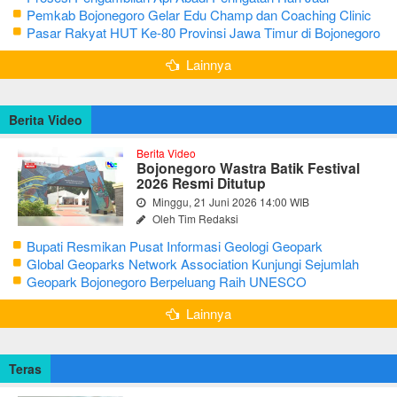
Bojonegoro Ke-348
Pemkab Bojonegoro Gelar Edu Champ dan Coaching Clinic
Seni Reog dan Jaranan
Pasar Rakyat HUT Ke-80 Provinsi Jawa Timur di Bojonegoro
Lainnya
Berita Video
Berita Video
Bojonegoro Wastra Batik Festival
2026 Resmi Ditutup
Minggu, 21 Juni 2026 14:00 WIB
Oleh Tim Redaksi
Bupati Resmikan Pusat Informasi Geologi Geopark
Bojonegoro
Global Geoparks Network Association Kunjungi Sejumlah
Geosite di Bojonegoro
Geopark Bojonegoro Berpeluang Raih UNESCO
Global Geopark
Lainnya
Teras