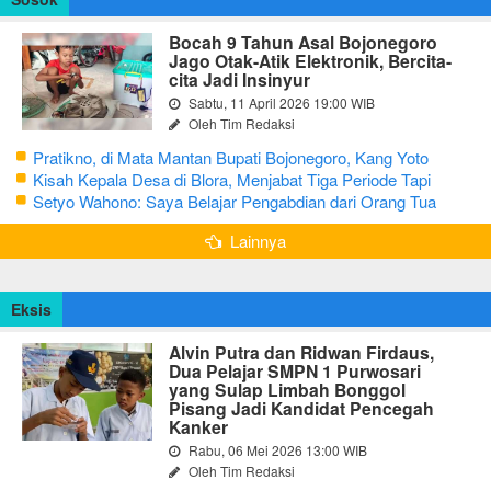
Bocah 9 Tahun Asal Bojonegoro
Jago Otak-Atik Elektronik, Bercita-
cita Jadi Insinyur
Sabtu, 11 April 2026 19:00 WIB
Oleh Tim Redaksi
Pratikno, di Mata Mantan Bupati Bojonegoro, Kang Yoto
Kisah Kepala Desa di Blora, Menjabat Tiga Periode Tapi
Masih Hidup Sederhana
Setyo Wahono: Saya Belajar Pengabdian dari Orang Tua
Lainnya
Eksis
Alvin Putra dan Ridwan Firdaus,
Dua Pelajar SMPN 1 Purwosari
yang Sulap Limbah Bonggol
Pisang Jadi Kandidat Pencegah
Kanker
Rabu, 06 Mei 2026 13:00 WIB
Oleh Tim Redaksi