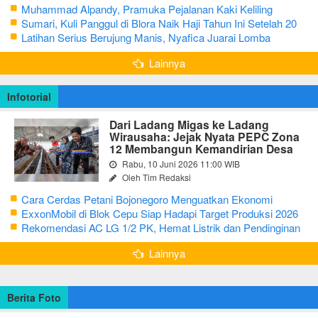
Muhammad Alpandy, Pramuka Pejalanan Kaki Keliling
Nusantara dengan Misi Literasi Budaya
Sumari, Kuli Panggul di Blora Naik Haji Tahun Ini Setelah 20
Tahun Sisihkan Uang Receh
Latihan Serius Berujung Manis, Nyafica Juarai Lomba
Bertutur tentang Nilai Hidup Orang Samin
Lainnya
Infotorial
Dari Ladang Migas ke Ladang
Wirausaha: Jejak Nyata PEPC Zona
12 Membangun Kemandirian Desa
Rabu, 10 Juni 2026 11:00 WIB
Oleh Tim Redaksi
Cara Cerdas Petani Bojonegoro Menguatkan Ekonomi
Keluarga
ExxonMobil di Blok Cepu Siap Hadapi Target Produksi 2026
Rekomendasi AC LG 1/2 PK, Hemat Listrik dan Pendinginan
Maksimal
Lainnya
Berita Foto