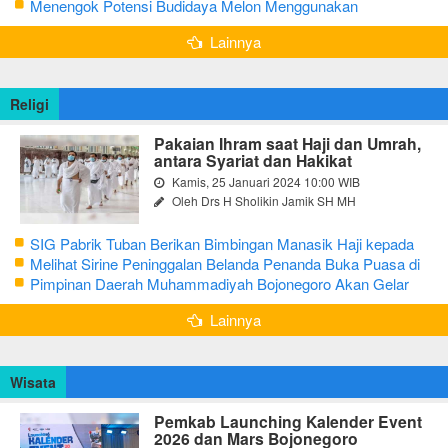
Puasa dengan Latihan Gamelan
Menengok Potensi Budidaya Melon Menggunakan
Greenhouse di Bojonegoro
Lainnya
Religi
Pakaian Ihram saat Haji dan Umrah,
antara Syariat dan Hakikat
Kamis, 25 Januari 2024 10:00 WIB
Oleh Drs H Sholikin Jamik SH MH
SIG Pabrik Tuban Berikan Bimbingan Manasik Haji kepada
CJH Kabupaten Tuban
Melihat Sirine Peninggalan Belanda Penanda Buka Puasa di
Pendopo Bupati Blora
Pimpinan Daerah Muhammadiyah Bojonegoro Akan Gelar
Salat Iduladha 9 Juli 2022
Lainnya
Wisata
Pemkab Launching Kalender Event
2026 dan Mars Bojonegoro