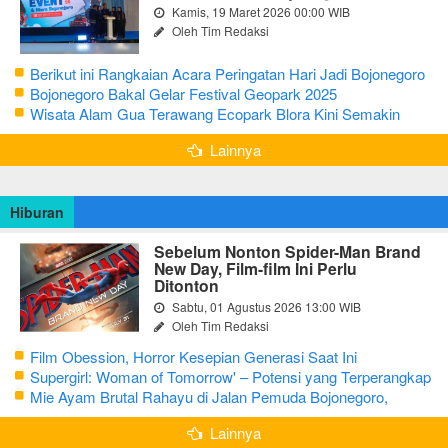
Kamis, 19 Maret 2026 00:00 WIB
Oleh Tim Redaksi
Berikut ini Rangkaian Acara Peringatan Hari Jadi Bojonegoro
Ke-348 Tahun 2025
Bojonegoro Bakal Gelar Festival Geopark 2025
Wisata Alam Gua Terawang Ecopark Blora Kini Semakin
Menarik
Lainnya
Hiburan
Sebelum Nonton Spider-Man Brand
New Day, Film-film Ini Perlu
Ditonton
Sabtu, 01 Agustus 2026 13:00 WIB
Oleh Tim Redaksi
Film Obession, Horror Kesepian Generasi Saat Ini
Supergirl: Woman of Tomorrow' – Potensi yang Terperangkap
dalam Narasi Generik
Mie Ayam Brutal Rahayu di Jalan Pemuda Bojonegoro,
Kuliner dengan Banyak Pilihan Menu
Lainnya