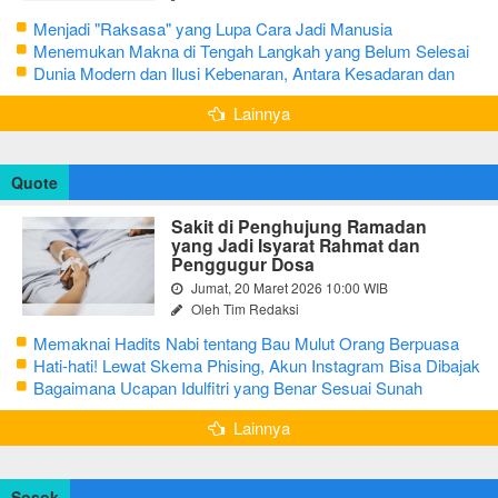
Menjadi "Raksasa" yang Lupa Cara Jadi Manusia
Menemukan Makna di Tengah Langkah yang Belum Selesai
Dunia Modern dan Ilusi Kebenaran, Antara Kesadaran dan
terjebak Tipu Daya
Lainnya
Quote
Sakit di Penghujung Ramadan
yang Jadi Isyarat Rahmat dan
Penggugur Dosa
Jumat, 20 Maret 2026 10:00 WIB
Oleh Tim Redaksi
Memaknai Hadits Nabi tentang Bau Mulut Orang Berpuasa
Secara Bijak Agar Tidak Menggangu
Hati-hati! Lewat Skema Phising, Akun Instagram Bisa Dibajak
Kurang dari 3 Menit
Bagaimana Ucapan Idulfitri yang Benar Sesuai Sunah
Rasulullah
Lainnya
Sosok