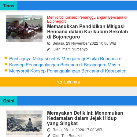
Teras
Menyoroti Konsep Penanggulangan Bencana di
Bojonegoro
Memasukkan Pendidikan Mitigasi
Bencana dalam Kurikulum Sekolah
di Bojonegoro
Selasa, 29 November 2022 10:00 WIB
Oleh Imam Nurcahyo
Pentingnya Mitigasi untuk Mengurangi Risiko Bencana di
Bojonegoro
Konsep Penanggulangan Bencana di Bojonegoro Masih
Mengutamakan Tanggap Darurat
Menyoroti Konsep Penanggulangan Bencana di Kabupaten
Bojonegoro
Lainnya
Opini
Merayakan Detik Ini: Menemukan
Kedamaian dalam Jejak Hidup
yang Singkat
Rabu, 08 Juli 2026 17:00 WIB
Oleh Tim Redaksi