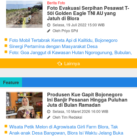
Berita Foto
Foto Evakuasi Serpihan Pesawat T-
50i Golden Eagle TNI AU yang
Jatuh di Blora
Selasa, 19 Juli 2022 15:00 WIB
Oleh Priyo SPd
Foto Mobil Tertabrak Kereta Api di Kalitidu, Bojonegoro
Sinergi Pertamina dengan Masyarakat Desa
Foto: Goa Janggut di Kawasan Hutan Ngorogunung, Bubulan,
Bojonegoro
Lainnya
Feature
Produsen Kue Gapit Bojonegoro
Ini Banjir Pesanan Hingga Puluhan
Juta di Bulan Ramadan
Selasa, 10 Maret 2026 16:00 WIB
Oleh Tim Redaksi
Wisata Petik Melon di Agrowisata Girli Farm Blora, Tak
Sampai 5 Hari Sudah Ludes Terjual
Anak-anak Desa Bangowan, Blora Isi Waktu Jelang Buka