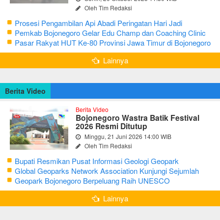
Oleh Tim Redaksi
Prosesi Pengambilan Api Abadi Peringatan Hari Jadi
Bojonegoro Ke-348
Pemkab Bojonegoro Gelar Edu Champ dan Coaching Clinic
Seni Reog dan Jaranan
Pasar Rakyat HUT Ke-80 Provinsi Jawa Timur di Bojonegoro
Lainnya
Berita Video
Berita Video
Bojonegoro Wastra Batik Festival
2026 Resmi Ditutup
Minggu, 21 Juni 2026 14:00 WIB
Oleh Tim Redaksi
Bupati Resmikan Pusat Informasi Geologi Geopark
Bojonegoro
Global Geoparks Network Association Kunjungi Sejumlah
Geosite di Bojonegoro
Geopark Bojonegoro Berpeluang Raih UNESCO
Global Geopark
Lainnya