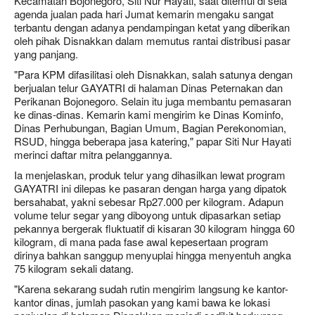
Kecamatan Bojonegoro, Siti Nur Hayati, saat ditemui di sela
agenda jualan pada hari Jumat kemarin mengaku sangat
terbantu dengan adanya pendampingan ketat yang diberikan
oleh pihak Disnakkan dalam memutus rantai distribusi pasar
yang panjang.
"Para KPM difasilitasi oleh Disnakkan, salah satunya dengan
berjualan telur GAYATRI di halaman Dinas Peternakan dan
Perikanan Bojonegoro. Selain itu juga membantu pemasaran
ke dinas-dinas. Kemarin kami mengirim ke Dinas Kominfo,
Dinas Perhubungan, Bagian Umum, Bagian Perekonomian,
RSUD, hingga beberapa jasa katering," papar Siti Nur Hayati
merinci daftar mitra pelanggannya.
Ia menjelaskan, produk telur yang dihasilkan lewat program
GAYATRI ini dilepas ke pasaran dengan harga yang dipatok
bersahabat, yakni sebesar Rp27.000 per kilogram. Adapun
volume telur segar yang diboyong untuk dipasarkan setiap
pekannya bergerak fluktuatif di kisaran 30 kilogram hingga 60
kilogram, di mana pada fase awal kepesertaan program
dirinya bahkan sanggup menyuplai hingga menyentuh angka
75 kilogram sekali datang.
"Karena sekarang sudah rutin mengirim langsung ke kantor-
kantor dinas, jumlah pasokan yang kami bawa ke lokasi