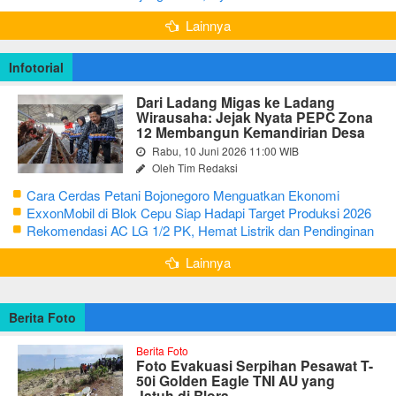
Bertutur tentang Nilai Hidup Orang Samin
Lainnya
Infotorial
Dari Ladang Migas ke Ladang
Wirausaha: Jejak Nyata PEPC Zona
12 Membangun Kemandirian Desa
Rabu, 10 Juni 2026 11:00 WIB
Oleh Tim Redaksi
Cara Cerdas Petani Bojonegoro Menguatkan Ekonomi
Keluarga
ExxonMobil di Blok Cepu Siap Hadapi Target Produksi 2026
Rekomendasi AC LG 1/2 PK, Hemat Listrik dan Pendinginan
Maksimal
Lainnya
Berita Foto
Berita Foto
Foto Evakuasi Serpihan Pesawat T-
50i Golden Eagle TNI AU yang
Jatuh di Blora