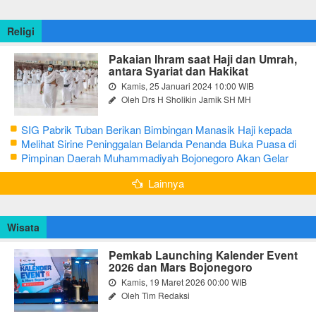
Religi
Pakaian Ihram saat Haji dan Umrah,
antara Syariat dan Hakikat
Kamis, 25 Januari 2024 10:00 WIB
Oleh Drs H Sholikin Jamik SH MH
SIG Pabrik Tuban Berikan Bimbingan Manasik Haji kepada
CJH Kabupaten Tuban
Melihat Sirine Peninggalan Belanda Penanda Buka Puasa di
Pendopo Bupati Blora
Pimpinan Daerah Muhammadiyah Bojonegoro Akan Gelar
Salat Iduladha 9 Juli 2022
Lainnya
Wisata
Pemkab Launching Kalender Event
2026 dan Mars Bojonegoro
Kamis, 19 Maret 2026 00:00 WIB
Oleh Tim Redaksi