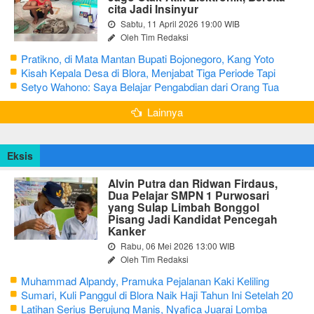
cita Jadi Insinyur
Sabtu, 11 April 2026 19:00 WIB
Oleh Tim Redaksi
Pratikno, di Mata Mantan Bupati Bojonegoro, Kang Yoto
Kisah Kepala Desa di Blora, Menjabat Tiga Periode Tapi
Masih Hidup Sederhana
Setyo Wahono: Saya Belajar Pengabdian dari Orang Tua
Lainnya
Eksis
Alvin Putra dan Ridwan Firdaus,
Dua Pelajar SMPN 1 Purwosari
yang Sulap Limbah Bonggol
Pisang Jadi Kandidat Pencegah
Kanker
Rabu, 06 Mei 2026 13:00 WIB
Oleh Tim Redaksi
Muhammad Alpandy, Pramuka Pejalanan Kaki Keliling
Nusantara dengan Misi Literasi Budaya
Sumari, Kuli Panggul di Blora Naik Haji Tahun Ini Setelah 20
Tahun Sisihkan Uang Receh
Latihan Serius Berujung Manis, Nyafica Juarai Lomba