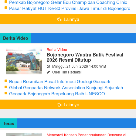
Bojonegoro Ke-348
Pemkab Bojonegoro Gelar Edu Champ dan Coaching Clinic
Seni Reog dan Jaranan
Pasar Rakyat HUT Ke-80 Provinsi Jawa Timur di Bojonegoro
Lainnya
Berita Video
Berita Video
Bojonegoro Wastra Batik Festival
2026 Resmi Ditutup
Minggu, 21 Juni 2026 14:00 WIB
Oleh Tim Redaksi
Bupati Resmikan Pusat Informasi Geologi Geopark
Bojonegoro
Global Geoparks Network Association Kunjungi Sejumlah
Geosite di Bojonegoro
Geopark Bojonegoro Berpeluang Raih UNESCO
Global Geopark
Lainnya
Teras
Menyoroti Konsep Penanggulangan Bencana di