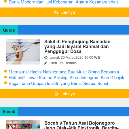
Dunia Modern dan Ilusi Kebenaran, Antara Kesadaran dan
terjebak Tipu Daya
Lainnya
Quote
Sakit di Penghujung Ramadan
yang Jadi Isyarat Rahmat dan
Penggugur Dosa
Jumat, 20 Maret 2026 10:00 WIB
Oleh Tim Redaksi
Memaknai Hadits Nabi tentang Bau Mulut Orang Berpuasa
Secara Bijak Agar Tidak Menggangu
Hati-hati! Lewat Skema Phising, Akun Instagram Bisa Dibajak
Kurang dari 3 Menit
Bagaimana Ucapan Idulfitri yang Benar Sesuai Sunah
Rasulullah
Lainnya
Sosok
Bocah 9 Tahun Asal Bojonegoro
Jago Otak-Atik Elektronik, Bercita-