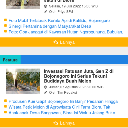
Selasa, 19 Juli 2022 15:00 WIB
Oleh Priyo SPd
Foto Mobil Tertabrak Kereta Api di Kalitidu, Bojonegoro
Sinergi Pertamina dengan Masyarakat Desa
Foto: Goa Janggut di Kawasan Hutan Ngorogunung, Bubulan,
Bojonegoro
Lainnya
Feature
Investasi Ratusan Juta, Gen Z di
Bojonegoro Ini Serius Tekuni
Budidaya Buah Melon
Jumat, 07 Agustus 2026 20:00 WIB
Oleh Tim Redaksi
Produsen Kue Gapit Bojonegoro Ini Banjir Pesanan Hingga
Puluhan Juta di Bulan Ramadan
Wisata Petik Melon di Agrowisata Girli Farm Blora, Tak
Sampai 5 Hari Sudah Ludes Terjual
Anak-anak Desa Bangowan, Blora Isi Waktu Jelang Buka
Puasa dengan Latihan Gamelan
Lainnya