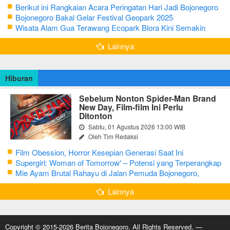
Berikut ini Rangkaian Acara Peringatan Hari Jadi Bojonegoro
Ke-348 Tahun 2025
Bojonegoro Bakal Gelar Festival Geopark 2025
Wisata Alam Gua Terawang Ecopark Blora Kini Semakin
Menarik
Lainnya
Hiburan
Sebelum Nonton Spider-Man Brand
New Day, Film-film Ini Perlu
Ditonton
Sabtu, 01 Agustus 2026 13:00 WIB
Oleh Tim Redaksi
Film Obession, Horror Kesepian Generasi Saat Ini
Supergirl: Woman of Tomorrow' – Potensi yang Terperangkap
dalam Narasi Generik
Mie Ayam Brutal Rahayu di Jalan Pemuda Bojonegoro,
Kuliner dengan Banyak Pilihan Menu
Lainnya
Copyright © 2015-2026 Berita Bojonegoro. All Rights Reserved. —