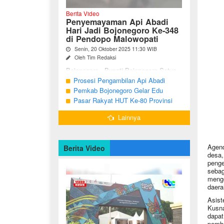
Berita Video
Penyemayaman Api Abadi
Hari Jadi Bojonegoro Ke-348
di Pendopo Malowopati
Senin, 20 Oktober 2025 11:30 WIB
Oleh Tim Redaksi
Bojonegoro - Bupati Bojonegoro Setyo
Wahono, didampingi Wakil Bupati Nurul
Prosesi Pengambilan Api Abadi
Azizah dan Ketua DPRD Abdulloh
Peringatan Hari Jadi Bojonegoro Ke-
Pemkab Bojonegoro Gelar Edu
Umar, bersama jajaran Forkopimda
348
Champ dan Coaching Clinic Seni
Pasar Rakyat HUT Ke-80 Provinsi
Bojonegoro ...
Reog dan Jaranan
Jawa Timur di Bojonegoro
Lainnya
Agend
Berita Video
desa,
penge
sebag
mengo
daera
Asist
Kusna
dapat
pembe