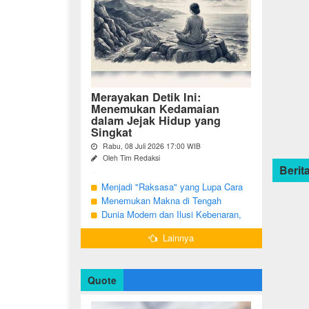
Merayakan Detik Ini:
Menemukan Kedamaian
dalam Jejak Hidup yang
Singkat
Rabu, 08 Juli 2026 17:00 WIB
Oleh Tim Redaksi
Berita
Pernahkah Anda terbangun di suatu
pagi, menatap cermin, dan menyadari
Menjadi "Raksasa" yang Lupa Cara
bahwa garis-garis halus di wajah bukan
Jadi Manusia
Menemukan Makna di Tengah
sekadar tanda penuaan, melainkan ...
Langkah yang Belum Selesai
Dunia Modern dan Ilusi Kebenaran,
Antara Kesadaran dan terjebak Tipu
Lainnya
Daya
Quote