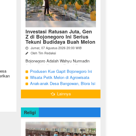
Investasi Ratusan Juta, Gen
Z di Bojonegoro Ini Serius
Tekuni Budidaya Buah Melon
Jumat, 07 Agustus 2026 20:00 WIB
Oleh Tim Redaksi
Bojonegoro Adalah Wahyu Nurmadin
Azhar (23), Generasi Z asal Desa
Sumodikaran RT 004 RW 002,
desa
Produsen Kue Gapit Bojonegoro Ini
Kecamatan Dander, Kabupaten
erikan
Banjir Pesanan Hingga Puluhan Juta
Wisata Petik Melon di Agrowisata
Bojonegoro, Jawa ...
di Bulan Ramadan
Girli Farm Blora, Tak Sampai 5 Hari
Anak-anak Desa Bangowan, Blora Isi
Sudah Ludes Terjual
Waktu Jelang Buka Puasa dengan
Lainnya
Latihan Gamelan
Religi