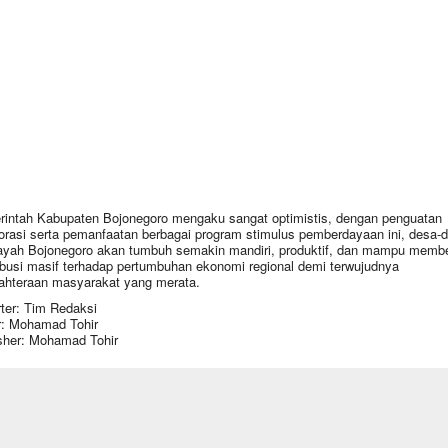
intah Kabupaten Bojonegoro mengaku sangat optimistis, dengan penguatan
orasi serta pemanfaatan berbagai program stimulus pemberdayaan ini, desa-
layah Bojonegoro akan tumbuh semakin mandiri, produktif, dan mampu memb
ibusi masif terhadap pertumbuhan ekonomi regional demi terwujudnya
ahteraan masyarakat yang merata.
ter: Tim Redaksi
r: Mohamad Tohir
sher: Mohamad Tohir