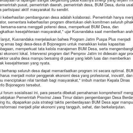
pemerintah pusat, pemerintah daerah, pemerintah desa, BUM Desa, dunia usa
 partisipasi aktif masyarakat itu sendiri.
i keberhasilan pembangunan desa adalah kolaborasi. Pemerintah hanya menj
itator, sementara keberhasilan program ditentukan oleh komitmen seluruh piha
 bersama-sama menggali potensi desa, memperkuat BUM Desa, dan
gkatkan kesejahteraan masyarakat," ujar Kusnandaka saat memberikan arah
 lanjut, Kusnandaka menjelaskan bahwa Program Jatim Puspa Plus menjadi
ng emas bagi desa-desa di Bojonegoro untuk menaikkan kelas kapasitas
bagaan, memperkuat tata kelola manajemen BUM Desa, serta mengembang
si ekonomi lokal. Intervensi program dari Pemprov Jatim ini didesain agar pr
ektor usaha desa mampu bersaing di pasar yang lebih luas dan memberikan
k kesejahteraan yang nyata.
 berharap seluruh desa dapat memanfaatkan program ini secara optimal. BU
harus menjadi motor penggerak ekonomi desa yang profesional, inovatif, dan
 menciptakan nilai tambah bagi masyarakat," imbuh mantan Kepala Dinas
fo Bojonegoro tersebut.
ui forum sosialisasi ini, para peserta dibekali pemahaman komprehensif meng
kebijakan Pemerintah Provinsi Jawa Timur dalam pengembangan Desa Berday
ng itu, dipaparkan pula strategi taktis pemberdayaan BUM Desa agar mampu
ansformasi menjadi pilar ekonomi yang tangguh, sehat, dan berkelanjutan.