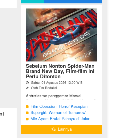
Sebelum Nonton Spider-Man
Brand New Day, Film-film Ini
Perlu Ditonton
Sabtu, 01 Agustus 2026 13:00 WIB
Oleh Tim Redaksi
Antusiasme penggemar Marvel
Cinematic Universe (MCU) kini kembali
meningkat seiring tayangnya
Film Obession, Horror Kesepian
petualangan terbaru Spider-Man Brand
Generasi Saat Ini
Supergirl: Woman of Tomorrow' –
nt
New Day. Bagi penggemar garis ...
Potensi yang Terperangkap dalam
Mie Ayam Brutal Rahayu di Jalan
Narasi Generik
Pemuda Bojonegoro, Kuliner dengan
Lainnya
Banyak Pilihan Menu