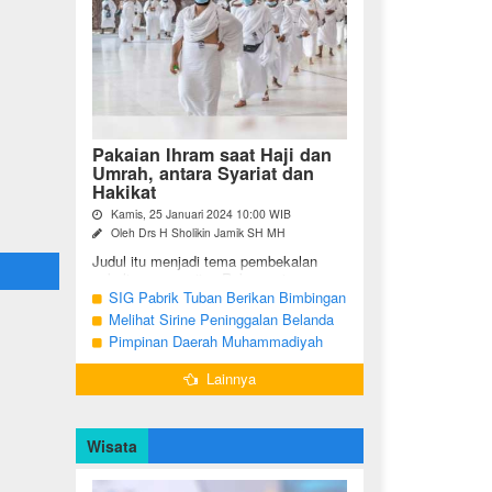
Pakaian Ihram saat Haji dan
Umrah, antara Syariat dan
Hakikat
Kamis, 25 Januari 2024 10:00 WIB
Oleh Drs H Sholikin Jamik SH MH
Judul itu menjadi tema pembekalan
sekaligus pengajian Rabu pagi
(24/01/2024) di Masjid Nabawi al
SIG Pabrik Tuban Berikan Bimbingan
Munawaroh, Madinah, kepada jemaah
Manasik Haji kepada CJH Kabupaten
Melihat Sirine Peninggalan Belanda
umrah dari ...
Tuban
Penanda Buka Puasa di Pendopo
Pimpinan Daerah Muhammadiyah
Bupati Blora
Bojonegoro Akan Gelar Salat
Lainnya
Iduladha 9 Juli 2022
Wisata