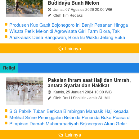
Budidaya Buah Melon
Jumat, 07 Agustus 2026 20:00 WIB
Oleh Tim Redaksi
Produsen Kue Gapit Bojonegoro Ini Banjir Pesanan Hingga
Puluhan Juta di Bulan Ramadan
Wisata Petik Melon di Agrowisata Girli Farm Blora, Tak
Sampai 5 Hari Sudah Ludes Terjual
Anak-anak Desa Bangowan, Blora Isi Waktu Jelang Buka
Puasa dengan Latihan Gamelan
Lainnya
Religi
Pakaian Ihram saat Haji dan Umrah,
antara Syariat dan Hakikat
Kamis, 25 Januari 2024 10:00 WIB
Oleh Drs H Sholikin Jamik SH MH
SIG Pabrik Tuban Berikan Bimbingan Manasik Haji kepada
CJH Kabupaten Tuban
Melihat Sirine Peninggalan Belanda Penanda Buka Puasa di
Pendopo Bupati Blora
Pimpinan Daerah Muhammadiyah Bojonegoro Akan Gelar
Salat Iduladha 9 Juli 2022
Lainnya