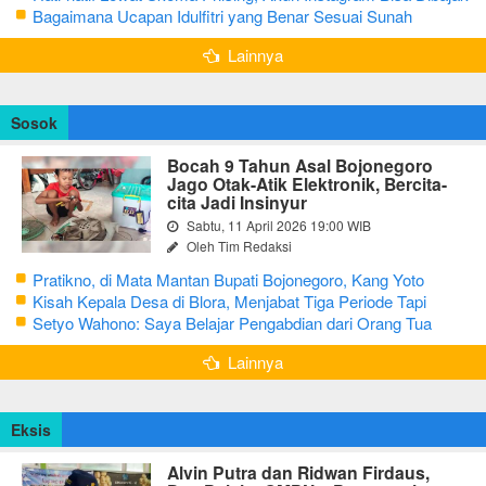
Kurang dari 3 Menit
Bagaimana Ucapan Idulfitri yang Benar Sesuai Sunah
Rasulullah
Lainnya
Sosok
Bocah 9 Tahun Asal Bojonegoro
Jago Otak-Atik Elektronik, Bercita-
cita Jadi Insinyur
Sabtu, 11 April 2026 19:00 WIB
Oleh Tim Redaksi
Pratikno, di Mata Mantan Bupati Bojonegoro, Kang Yoto
Kisah Kepala Desa di Blora, Menjabat Tiga Periode Tapi
Masih Hidup Sederhana
Setyo Wahono: Saya Belajar Pengabdian dari Orang Tua
Lainnya
Eksis
Alvin Putra dan Ridwan Firdaus,