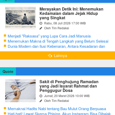
Merayakan Detik Ini: Menemukan
Kedamaian dalam Jejak Hidup
yang Singkat
Rabu, 08 Juli 2026 17:00 WIB
Oleh Tim Redaksi
Menjadi "Raksasa" yang Lupa Cara Jadi Manusia
Menemukan Makna di Tengah Langkah yang Belum Selesai
Dunia Modern dan Ilusi Kebenaran, Antara Kesadaran dan
terjebak Tipu Daya
Lainnya
Quote
Sakit di Penghujung Ramadan
yang Jadi Isyarat Rahmat dan
Penggugur Dosa
Jumat, 20 Maret 2026 10:00 WIB
Oleh Tim Redaksi
Memaknai Hadits Nabi tentang Bau Mulut Orang Berpuasa
Secara Bijak Agar Tidak Menggangu
Hati-hati! Lewat Skema Phising, Akun Instagram Bisa Dibajak