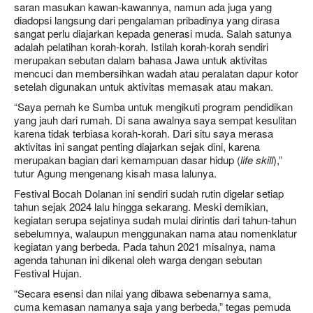
saran masukan kawan-kawannya, namun ada juga yang
diadopsi langsung dari pengalaman pribadinya yang dirasa
sangat perlu diajarkan kepada generasi muda. Salah satunya
adalah pelatihan korah-korah. Istilah korah-korah sendiri
merupakan sebutan dalam bahasa Jawa untuk aktivitas
mencuci dan membersihkan wadah atau peralatan dapur kotor
setelah digunakan untuk aktivitas memasak atau makan.
“Saya pernah ke Sumba untuk mengikuti program pendidikan
yang jauh dari rumah. Di sana awalnya saya sempat kesulitan
karena tidak terbiasa korah-korah. Dari situ saya merasa
aktivitas ini sangat penting diajarkan sejak dini, karena
merupakan bagian dari kemampuan dasar hidup (
life skill
),”
tutur Agung mengenang kisah masa lalunya.
Festival Bocah Dolanan ini sendiri sudah rutin digelar setiap
tahun sejak 2024 lalu hingga sekarang. Meski demikian,
kegiatan serupa sejatinya sudah mulai dirintis dari tahun-tahun
sebelumnya, walaupun menggunakan nama atau nomenklatur
kegiatan yang berbeda. Pada tahun 2021 misalnya, nama
agenda tahunan ini dikenal oleh warga dengan sebutan
Festival Hujan.
“Secara esensi dan nilai yang dibawa sebenarnya sama,
cuma kemasan namanya saja yang berbeda,” tegas pemuda