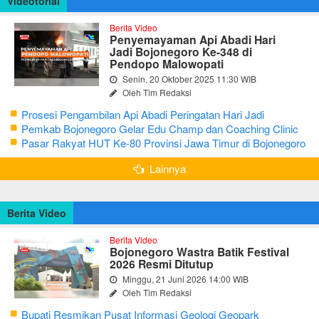
Videotorial
Berita Video
Penyemayaman Api Abadi Hari
Jadi Bojonegoro Ke-348 di
Pendopo Malowopati
Senin, 20 Oktober 2025 11:30 WIB
Oleh Tim Redaksi
Prosesi Pengambilan Api Abadi Peringatan Hari Jadi
Bojonegoro Ke-348
Pemkab Bojonegoro Gelar Edu Champ dan Coaching Clinic
Seni Reog dan Jaranan
Pasar Rakyat HUT Ke-80 Provinsi Jawa Timur di Bojonegoro
Lainnya
Berita Video
Berita Video
Bojonegoro Wastra Batik Festival
2026 Resmi Ditutup
Minggu, 21 Juni 2026 14:00 WIB
Oleh Tim Redaksi
Bupati Resmikan Pusat Informasi Geologi Geopark