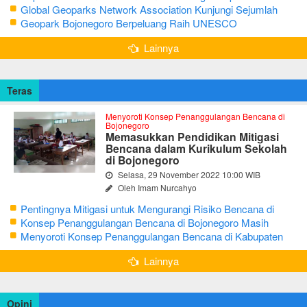
Bojonegoro
Global Geoparks Network Association Kunjungi Sejumlah
Geosite di Bojonegoro
Geopark Bojonegoro Berpeluang Raih UNESCO
Global Geopark
Lainnya
Teras
Menyoroti Konsep Penanggulangan Bencana di
Bojonegoro
Memasukkan Pendidikan Mitigasi
Bencana dalam Kurikulum Sekolah
di Bojonegoro
Selasa, 29 November 2022 10:00 WIB
Oleh Imam Nurcahyo
Pentingnya Mitigasi untuk Mengurangi Risiko Bencana di
Bojonegoro
Konsep Penanggulangan Bencana di Bojonegoro Masih
Mengutamakan Tanggap Darurat
Menyoroti Konsep Penanggulangan Bencana di Kabupaten
Bojonegoro
Lainnya
Opini