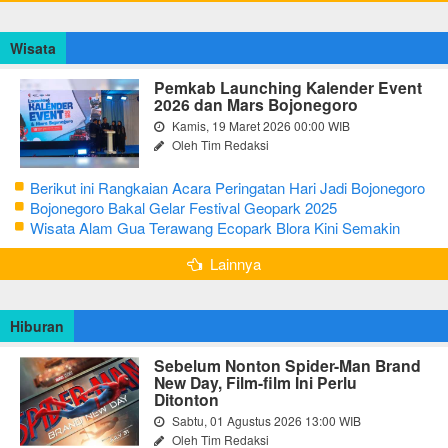
Wisata
Pemkab Launching Kalender Event
2026 dan Mars Bojonegoro
Kamis, 19 Maret 2026 00:00 WIB
Oleh Tim Redaksi
Berikut ini Rangkaian Acara Peringatan Hari Jadi Bojonegoro
Ke-348 Tahun 2025
Bojonegoro Bakal Gelar Festival Geopark 2025
Wisata Alam Gua Terawang Ecopark Blora Kini Semakin
Menarik
Lainnya
Hiburan
Sebelum Nonton Spider-Man Brand
New Day, Film-film Ini Perlu
Ditonton
Sabtu, 01 Agustus 2026 13:00 WIB
Oleh Tim Redaksi