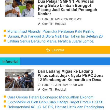
Dua Pelajar SMPN 1 Purwosari
yang Sulap Limbah Bonggol
Pisang Jadi Kandidat Pencegah
Kanker
Rabu, 06 Mei 2026 13:00 WIB
Oleh Tim Redaksi
Muhammad Alpandy, Pramuka Pejalanan Kaki Keliling
Nusantara dengan Misi Literasi Budaya
Sumari, Kuli Panggul di Blora Naik Haji Tahun Ini Setelah 20
Tahun Sisihkan Uang Receh
Latihan Serius Berujung Manis, Nyafica Juarai Lomba
Bertutur tentang Nilai Hidup Orang Samin
Lainnya
Infotorial
Dari Ladang Migas ke Ladang
Wirausaha: Jejak Nyata PEPC Zona
12 Membangun Kemandirian Desa
Rabu, 10 Juni 2026 11:00 WIB
Oleh Tim Redaksi
Cara Cerdas Petani Bojonegoro Menguatkan Ekonomi
Keluarga
ExxonMobil di Blok Cepu Siap Hadapi Target Produksi 2026
Rekomendasi AC LG 1/2 PK, Hemat Listrik dan Pendinginan