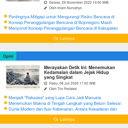
Selasa, 29 November 2022 10:00 WIB
Oleh Imam Nurcahyo
Pentingnya Mitigasi untuk Mengurangi Risiko Bencana di
Bojonegoro
Konsep Penanggulangan Bencana di Bojonegoro Masih
Mengutamakan Tanggap Darurat
Menyoroti Konsep Penanggulangan Bencana di Kabupaten
Bojonegoro
Lainnya
Opini
Merayakan Detik Ini: Menemukan
Kedamaian dalam Jejak Hidup
yang Singkat
Rabu, 08 Juli 2026 17:00 WIB
Oleh Tim Redaksi
Menjadi "Raksasa" yang Lupa Cara Jadi Manusia
Menemukan Makna di Tengah Langkah yang Belum Selesai
Dunia Modern dan Ilusi Kebenaran, Antara Kesadaran dan
terjebak Tipu Daya
Lainnya