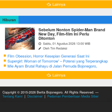
Lainnya
Hiburan
Sebelum Nonton Spider-Man Brand
New Day, Film-film Ini Perlu
Ditonton
Sabtu, 01 Agustus 2026 13:00 WIB
Oleh Tim Redaksi
Film Obession, Horror Kesepian Generasi Saat Ini
Supergirl: Woman of Tomorrow' – Potensi yang Terperangkap
dalam Narasi Generik
Mie Ayam Brutal Rahayu di Jalan Pemuda Bojonegoro,
Kuliner dengan Banyak Pilihan Menu
Lainnya
Copyright © 2015-2026 Berita Bojonegoro. All Rights Reserved. —
Tentang Kami
|
Disclaimer
|
Pedoman Pemberitaan Media Siber