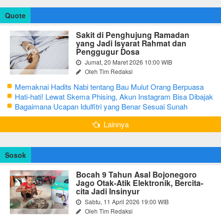
Quote
Sakit di Penghujung Ramadan
yang Jadi Isyarat Rahmat dan
Penggugur Dosa
Jumat, 20 Maret 2026 10:00 WIB
Oleh Tim Redaksi
Memaknai Hadits Nabi tentang Bau Mulut Orang Berpuasa
Secara Bijak Agar Tidak Menggangu
Hati-hati! Lewat Skema Phising, Akun Instagram Bisa Dibajak
Kurang dari 3 Menit
Bagaimana Ucapan Idulfitri yang Benar Sesuai Sunah
Rasulullah
Lainnya
Sosok
Bocah 9 Tahun Asal Bojonegoro
Jago Otak-Atik Elektronik, Bercita-
cita Jadi Insinyur
Sabtu, 11 April 2026 19:00 WIB
Oleh Tim Redaksi