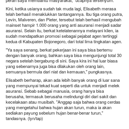
peran saya membantu masyarakat," ucapnya tersenyum.
Kini, ketika usianya sudah tak muda lagi, Elisabeth merasa
telah berhasil menaklukkan tantangannya. Ibu tiga orang putra,
Levin, Malveren, dan Pieter, tersebut telah berhasil mengubah
mainset hampir 1.000 orang yang anti asuransi menjadi sadar
asuransi. Selain itu, berkat ketelatenannya melayani klien, ia
sudah mendapatkan promosi sebagai pejabat agen tertinggi
kedua di Kabupaten Bojonegoro, dari total lima tingkatan agen.
"Ya saya senang, berkat pekerjaan ini saya bisa bertemu
dengan banyak orang, bahkan saya bisa mengunjungi total 30
negara setelah bergabung di sini. Saya kira ini hal luar biasa
yang sebenarnya juga bisa dilakukan oleh orang lain,
semuanya bermula dari niat dan kemauan," pungkasnya.
Elisabeth berharap, akan ada lebih banyak orang di luar sana
yang mempunyai tekad kuat seperti dia untuk menjadi melek
asuransi. Sebab sebagai manusia, orang hanya bisa
berusaha, termasuk berusaha melindungi diri dari sakit dan
kecelakaan atau musibah. "Anggap saja bahwa orang cerdas
yang mengetahui bahwa hujan akan turun, maka ia akan
sediakan payung sebelum hujan benar-benar turun,"
tandasnya. (lyn/tap)