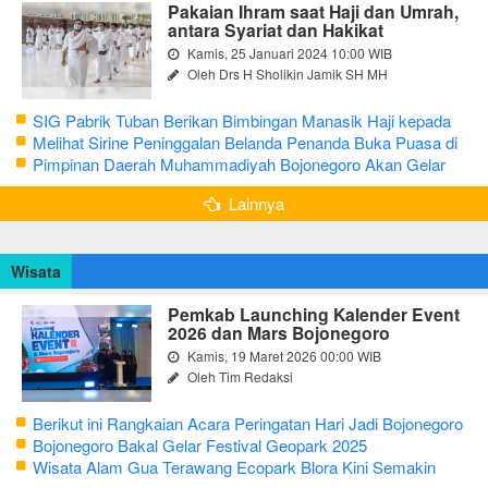
Pakaian Ihram saat Haji dan Umrah,
antara Syariat dan Hakikat
Kamis, 25 Januari 2024 10:00 WIB
Oleh Drs H Sholikin Jamik SH MH
SIG Pabrik Tuban Berikan Bimbingan Manasik Haji kepada
CJH Kabupaten Tuban
Melihat Sirine Peninggalan Belanda Penanda Buka Puasa di
Pendopo Bupati Blora
Pimpinan Daerah Muhammadiyah Bojonegoro Akan Gelar
Salat Iduladha 9 Juli 2022
Lainnya
Wisata
Pemkab Launching Kalender Event
2026 dan Mars Bojonegoro
Kamis, 19 Maret 2026 00:00 WIB
Oleh Tim Redaksi
Berikut ini Rangkaian Acara Peringatan Hari Jadi Bojonegoro
Ke-348 Tahun 2025
Bojonegoro Bakal Gelar Festival Geopark 2025
Wisata Alam Gua Terawang Ecopark Blora Kini Semakin
Menarik