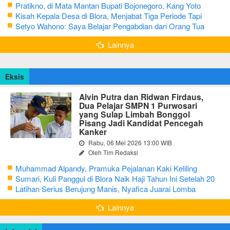
Pratikno, di Mata Mantan Bupati Bojonegoro, Kang Yoto
Kisah Kepala Desa di Blora, Menjabat Tiga Periode Tapi
Masih Hidup Sederhana
Setyo Wahono: Saya Belajar Pengabdian dari Orang Tua
Lainnya
Eksis
Alvin Putra dan Ridwan Firdaus,
Dua Pelajar SMPN 1 Purwosari
yang Sulap Limbah Bonggol
Pisang Jadi Kandidat Pencegah
Kanker
Rabu, 06 Mei 2026 13:00 WIB
Oleh Tim Redaksi
Muhammad Alpandy, Pramuka Pejalanan Kaki Keliling
Nusantara dengan Misi Literasi Budaya
Sumari, Kuli Panggul di Blora Naik Haji Tahun Ini Setelah 20
Tahun Sisihkan Uang Receh
Latihan Serius Berujung Manis, Nyafica Juarai Lomba
Bertutur tentang Nilai Hidup Orang Samin
Lainnya