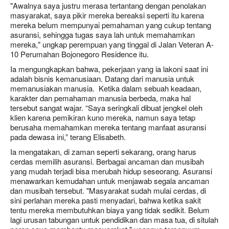
"Awalnya saya justru merasa tertantang dengan penolakan
masyarakat, saya pikir mereka bereaksi seperti itu karena
mereka belum mempunyai pemahaman yang cukup tentang
asuransi, sehingga tugas saya lah untuk memahamkan
mereka," ungkap perempuan yang tinggal di Jalan Veteran A-
10 Perumahan Bojonegoro Residence itu.
Ia mengungkapkan bahwa, pekerjaan yang ia lakoni saat ini
adalah bisnis kemanusiaan. Datang dari manusia untuk
memanusiakan manusia. Ketika dalam sebuah keadaan,
karakter dan pemahaman manusia berbeda, maka hal
tersebut sangat wajar. “Saya seringkali dibuat jengkel oleh
klien karena pemikiran kuno mereka, namun saya tetap
berusaha memahamkan mereka tentang manfaat asuransi
pada dewasa ini,” terang Elisabeth.
Ia mengatakan, di zaman seperti sekarang, orang harus
cerdas memilih asuransi. Berbagai ancaman dan musibah
yang mudah terjadi bisa merubah hidup seseorang. Asuransi
menawarkan kemudahan untuk menjawab segala ancaman
dan musibah tersebut. "Masyarakat sudah mulai cerdas, di
sini perlahan mereka pasti menyadari, bahwa ketika sakit
tentu mereka membutuhkan biaya yang tidak sedikit. Belum
lagi urusan tabungan untuk pendidikan dan masa tua, di situlah