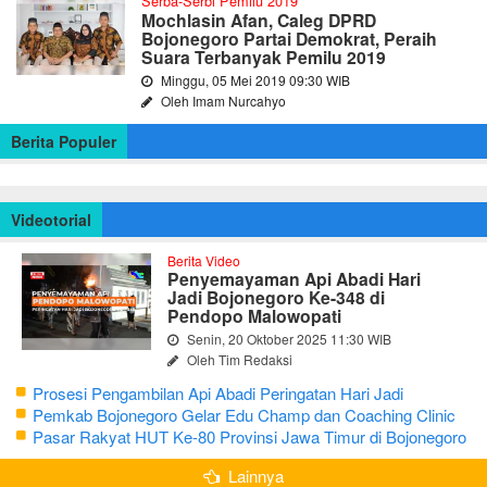
Serba-Serbi Pemilu 2019
Mochlasin Afan, Caleg DPRD
Bojonegoro Partai Demokrat, Peraih
Suara Terbanyak Pemilu 2019
Minggu, 05 Mei 2019 09:30 WIB
Oleh Imam Nurcahyo
Berita Populer
Videotorial
Berita Video
Penyemayaman Api Abadi Hari
Jadi Bojonegoro Ke-348 di
Pendopo Malowopati
Senin, 20 Oktober 2025 11:30 WIB
Oleh Tim Redaksi
Prosesi Pengambilan Api Abadi Peringatan Hari Jadi
Bojonegoro Ke-348
Pemkab Bojonegoro Gelar Edu Champ dan Coaching Clinic
Seni Reog dan Jaranan
Pasar Rakyat HUT Ke-80 Provinsi Jawa Timur di Bojonegoro
Lainnya