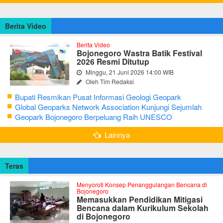
Berita Video
Berita Video
Bojonegoro Wastra Batik Festival
2026 Resmi Ditutup
Minggu, 21 Juni 2026 14:00 WIB
Oleh Tim Redaksi
Bupati Resmikan Pusat Informasi Geologi Geopark
Bojonegoro
Global Geoparks Network Association Kunjungi Sejumlah
Geosite di Bojonegoro
Geopark Bojonegoro Berpeluang Raih UNESCO
Global Geopark
Lainnya
Teras
Menyoroti Konsep Penanggulangan Bencana di
Bojonegoro
Memasukkan Pendidikan Mitigasi
Bencana dalam Kurikulum Sekolah
di Bojonegoro