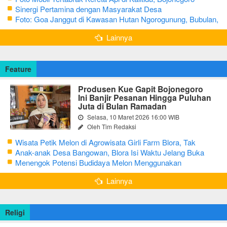
Sinergi Pertamina dengan Masyarakat Desa
Foto: Goa Janggut di Kawasan Hutan Ngorogunung, Bubulan,
Bojonegoro
Lainnya
Feature
Produsen Kue Gapit Bojonegoro
Ini Banjir Pesanan Hingga Puluhan
Juta di Bulan Ramadan
Selasa, 10 Maret 2026 16:00 WIB
Oleh Tim Redaksi
Wisata Petik Melon di Agrowisata Girli Farm Blora, Tak
Sampai 5 Hari Sudah Ludes Terjual
Anak-anak Desa Bangowan, Blora Isi Waktu Jelang Buka
Puasa dengan Latihan Gamelan
Menengok Potensi Budidaya Melon Menggunakan
Greenhouse di Bojonegoro
Lainnya
Religi