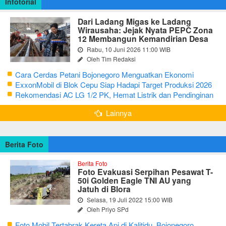
Infotorial
Dari Ladang Migas ke Ladang
Wirausaha: Jejak Nyata PEPC Zona
12 Membangun Kemandirian Desa
Rabu, 10 Juni 2026 11:00 WIB
Oleh Tim Redaksi
Cara Cerdas Petani Bojonegoro Menguatkan Ekonomi
Keluarga
ExxonMobil di Blok Cepu Siap Hadapi Target Produksi 2026
Rekomendasi AC LG 1/2 PK, Hemat Listrik dan Pendinginan
Maksimal
Lainnya
Berita Foto
Berita Foto
Foto Evakuasi Serpihan Pesawat T-
50i Golden Eagle TNI AU yang
Jatuh di Blora
Selasa, 19 Juli 2022 15:00 WIB
Oleh Priyo SPd
Foto Mobil Tertabrak Kereta Api di Kalitidu, Bojonegoro