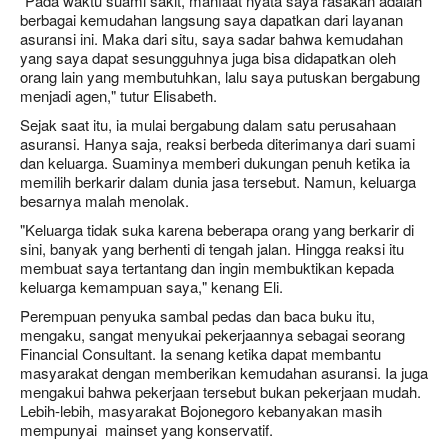
"Pada waktu suami sakit, manfaat nyata saya rasakan adalah
berbagai kemudahan langsung saya dapatkan dari layanan
asuransi ini. Maka dari situ, saya sadar bahwa kemudahan
yang saya dapat sesungguhnya juga bisa didapatkan oleh
orang lain yang membutuhkan, lalu saya putuskan bergabung
menjadi agen," tutur Elisabeth.
Sejak saat itu, ia mulai bergabung dalam satu perusahaan
asuransi. Hanya saja, reaksi berbeda diterimanya dari suami
dan keluarga. Suaminya memberi dukungan penuh ketika ia
memilih berkarir dalam dunia jasa tersebut. Namun, keluarga
besarnya malah menolak.
"Keluarga tidak suka karena beberapa orang yang berkarir di
sini, banyak yang berhenti di tengah jalan. Hingga reaksi itu
membuat saya tertantang dan ingin membuktikan kepada
keluarga kemampuan saya," kenang Eli.
Perempuan penyuka sambal pedas dan baca buku itu,
mengaku, sangat menyukai pekerjaannya sebagai seorang
Financial Consultant. Ia senang ketika dapat membantu
masyarakat dengan memberikan kemudahan asuransi. Ia juga
mengakui bahwa pekerjaan tersebut bukan pekerjaan mudah.
Lebih-lebih, masyarakat Bojonegoro kebanyakan masih
mempunyai mainset yang konservatif.