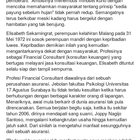
pemberani. Ambisinya menembus mindset kuno dengan
mencoba memahamkan masyarakat tentang prinsip "sedia
payung sebelum hujan" tidak pernah redup. Semangatnya
terus berkobar meski kadang harus bergelut dengan
hambatan yang tak berujung.
Elisabeth Sekarningrat, perempuan kelahiran Malang pada 31
Mei 1972 ini sosok perempuan mandiri dengan kepribadian
luwes. Kepribadian demikian inilah yang kemudian
mengantarkannya dekat dengan masyarakat. Profesinya
sebagai Financial Consultant (konsultan keuangan) yang
bertugas melayani jasa konsultasi keuangan, Elisabeth dituntut
selalu siap dan tampil sempurna.
Profesi Financial Consultant diawalinya dari sebuah
perusahaan asuransi. Jebolan fakultas Psikologi Universitas
17 Agustus Surabaya itu tidak terlalu kesulitan ketika harus
berhubungan dengan berbagai karakter orang di lapangan.
Menariknya, awal mula berkarir di dunia asuransi tak pula
direncanakan. Semua berjalan begitu saja, ketika itu sekitar
tahun 2006, dirinya mendapati sang suami, Joppy Nagijo
Santoso, mengalami kebangkrutan usaha hingga kemudian
jatuh sakit. Dari sinilah ia mengetahui manfaat sesungguhnya
dari sebuah asuransi.