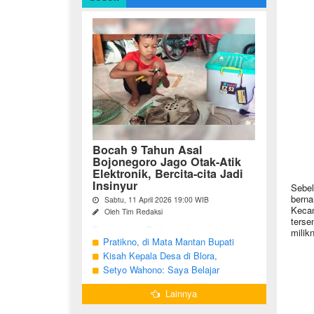
Bocah 9 Tahun Asal
Bojonegoro Jago Otak-Atik
Elektronik, Bercita-cita Jadi
Insinyur
Sebel
berna
Sabtu, 11 April 2026 19:00 WIB
Kecam
Oleh Tim Redaksi
tersen
Bojonegoro - Berbeda dari anak-anak
milik
seusianya, seorang bocah dari Desa
Pratikno, di Mata Mantan Bupati
Growok, Kecamatan Dander, Kabupaten
Bojonegoro, Kang Yoto
Kisah Kepala Desa di Blora,
Bojonegoro ini justru memiliki minat
Menjabat Tiga Periode Tapi Masih
Setyo Wahono: Saya Belajar
besar ...
Hidup Sederhana
Pengabdian dari Orang Tua
Lainnya