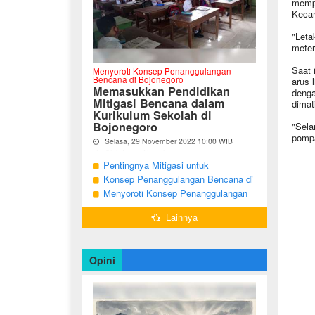
mempe
Kecam
"Leta
meter
Saat 
Menyoroti Konsep Penanggulangan
Bencana di Bojonegoro
arus l
Memasukkan Pendidikan
denga
Mitigasi Bencana dalam
dimat
Kurikulum Sekolah di
Bojonegoro
"Sela
pompa
Selasa, 29 November 2022 10:00 WIB
Oleh Imam Nurcahyo
Pentingnya Mitigasi untuk
"Berdasarkan Undang-undang Nomor 24
Mengurangi Risiko Bencana di
Konsep Penanggulangan Bencana di
Tahun 2007, tentang Penanggulangan
Bojonegoro
Bojonegoro Masih Mengutamakan
Menyoroti Konsep Penanggulangan
Bencana, Pemerintah dan Pemerintah
Daerah menjadi penanggung jawab
Tanggap Darurat
Bencana di Kabupaten Bojonegoro
dalam penyelenggaraan
Lainnya
penanggulangan bencana. ...
Opini