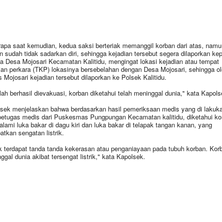
apa saat kemudian, kedua saksi berteriak memanggil korban dari atas, namu
n sudah tidak sadarkan diri, sehingga kejadian tersebut segera dilaporkan ke
a Desa Mojosari Kecamatan Kalitidu, mengingat lokasi kejadian atau tempat
ian perkara (TKP) lokasinya bersebelahan dengan Desa Mojosari, sehingga o
 Mojosari kejadian tersebut dilaporkan ke Polsek Kalitidu.
lah berhasil dievakuasi, korban diketahui telah meninggal dunia," kata Kapols
sek menjelaskan bahwa berdasarkan hasil pemeriksaan medis yang di lakuk
petugas medis dari Puskesmas Pungpungan Kecamatan kalitidu, diketahui ko
lami luka bakar di dagu kiri dan luka bakar di telapak tangan kanan, yang
batkan sengatan listrik.
k terdapat tanda tanda kekerasan atau penganiayaan pada tubuh korban. Kor
ggal dunia akibat tersengat listrik," kata Kapolsek.