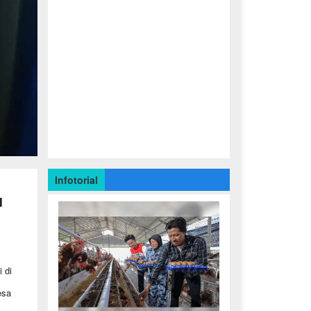
Infotorial
u
 di
esa