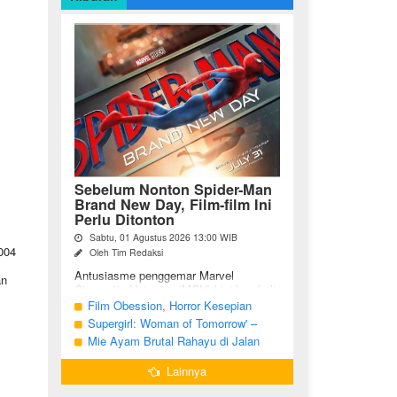
Sebelum Nonton Spider-Man
Brand New Day, Film-film Ini
Perlu Ditonton
Sabtu, 01 Agustus 2026 13:00 WIB
004
Oleh Tim Redaksi
Antusiasme penggemar Marvel
an
Cinematic Universe (MCU) kini kembali
meningkat seiring tayangnya
Film Obession, Horror Kesepian
petualangan terbaru Spider-Man Brand
Generasi Saat Ini
Supergirl: Woman of Tomorrow' –
New Day. Bagi penggemar garis ...
Potensi yang Terperangkap dalam
Mie Ayam Brutal Rahayu di Jalan
Narasi Generik
Pemuda Bojonegoro, Kuliner dengan
Lainnya
Banyak Pilihan Menu