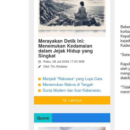
Beber
korba
Kepal
Merayakan Detik Ini:
kejad
Menemukan Kedamaian
Kades
dalam Jejak Hidup yang
"Sete
Singkat
Rabu, 08 Juli 2026 17:00 WIB
Kapol
Oleh Tim Redaksi
oleh 
menga
Pernahkah Anda terbangun di suatu
diaki
pagi, menatap cermin, dan menyadari
Menjadi "Raksasa" yang Lupa Cara
bahwa garis-garis halus di wajah bukan
Jadi Manusia
Menemukan Makna di Tengah
"Tida
sekadar tanda penuaan, melainkan ...
Langkah yang Belum Selesai
Dunia Modern dan Ilusi Kebenaran,
menin
Antara Kesadaran dan terjebak Tipu
Lainnya
Daya
Quote