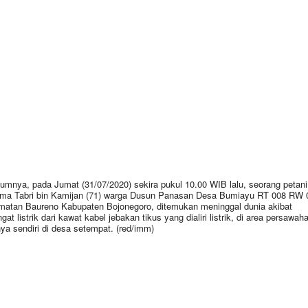
umnya, pada Jumat (31/07/2020) sekira pukul 10.00 WIB lalu, seorang petani
ma Tabri bin Kamijan (71) warga Dusun Panasan Desa Bumiayu RT 008 RW 
atan Baureno Kabupaten Bojonegoro, ditemukan meninggal dunia akibat
gat listrik dari kawat kabel jebakan tikus yang dialiri listrik, di area persawah
nya sendiri di desa setempat. (red/imm)