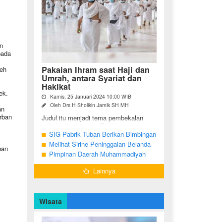
n
pada
Pakaian Ihram saat Haji dan
leh
Umrah, antara Syariat dan
Hakikat
ek.
Kamis, 25 Januari 2024 10:00 WIB
Oleh Drs H Sholikin Jamik SH MH
an
rban
Judul itu menjadi tema pembekalan
sekaligus pengajian Rabu pagi
(24/01/2024) di Masjid Nabawi al
SIG Pabrik Tuban Berikan Bimbingan
Munawaroh, Madinah, kepada jemaah
Manasik Haji kepada CJH Kabupaten
Melihat Sirine Peninggalan Belanda
ban
umrah dari ...
Tuban
Penanda Buka Puasa di Pendopo
Pimpinan Daerah Muhammadiyah
Bupati Blora
Bojonegoro Akan Gelar Salat
Lainnya
Iduladha 9 Juli 2022
Wisata