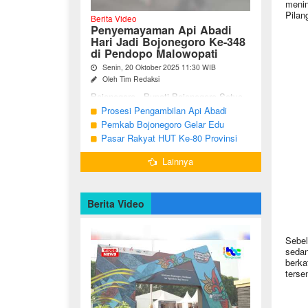
menin
Pilan
Berita Video
Penyemayaman Api Abadi
Hari Jadi Bojonegoro Ke-348
di Pendopo Malowopati
Senin, 20 Oktober 2025 11:30 WIB
Oleh Tim Redaksi
Bojonegoro - Bupati Bojonegoro Setyo
Wahono, didampingi Wakil Bupati Nurul
Prosesi Pengambilan Api Abadi
Azizah dan Ketua DPRD Abdulloh
Peringatan Hari Jadi Bojonegoro Ke-
Pemkab Bojonegoro Gelar Edu
Umar, bersama jajaran Forkopimda
348
Champ dan Coaching Clinic Seni
Pasar Rakyat HUT Ke-80 Provinsi
Bojonegoro ...
Reog dan Jaranan
Jawa Timur di Bojonegoro
Lainnya
Berita Video
Sebel
sedan
berka
terse