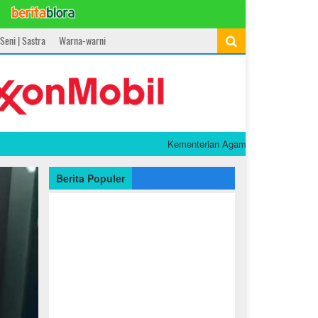
Seni | Sastra
Warna-warni
Kementerian Agama Raih Popular Government 
Berita Populer