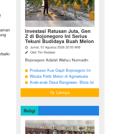
2
ngaman
Investasi Ratusan Juta, Gen
bung
Z di Bojonegoro Ini Serius
Tekuni Budidaya Buah Melon
Jumat, 07 Agustus 2026 20:00 WIB
Oleh Tim Redaksi
rbaiki
Bojonegoro Adalah Wahyu Nurmadin
Azhar (23), Generasi Z asal Desa
Sumodikaran RT 004 RW 002,
Produsen Kue Gapit Bojonegoro Ini
Kecamatan Dander, Kabupaten
Banjir Pesanan Hingga Puluhan Juta
Wisata Petik Melon di Agrowisata
Bojonegoro, Jawa ...
di Bulan Ramadan
Girli Farm Blora, Tak Sampai 5 Hari
Anak-anak Desa Bangowan, Blora Isi
Sudah Ludes Terjual
Waktu Jelang Buka Puasa dengan
Lainnya
Latihan Gamelan
Religi