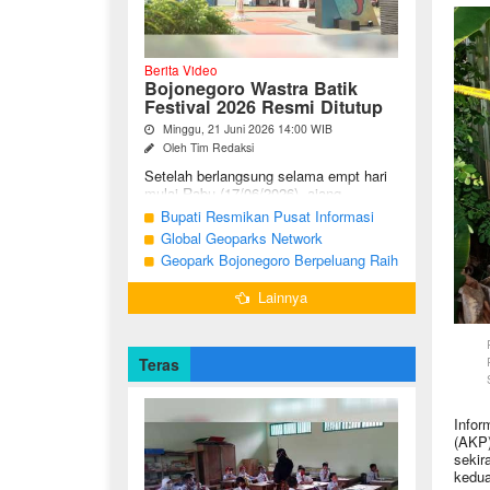
Berita Video
Bojonegoro Wastra Batik
Festival 2026 Resmi Ditutup
Minggu, 21 Juni 2026 14:00 WIB
Oleh Tim Redaksi
Setelah berlangsung selama empt hari
mulai Rabu (17/06/2026), ajang
Bojonegoro Wastra Batik Festival
Bupati Resmikan Pusat Informasi
(BWBF) 2026 resmi ditutup oleh Ketua
Geologi Geopark Bojonegoro
Global Geoparks Network
Dekranasda ...
Association Kunjungi Sejumlah
Geopark Bojonegoro Berpeluang Raih
Geosite di Bojonegoro
UNESCO Global Geopark
Lainnya
Teras
Infor
(AKP)
sekir
kedua