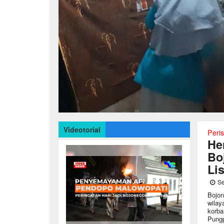
Videotorial
Peris
He
Bo
Lis
Se
Bojon
wilay
korba
Pungp