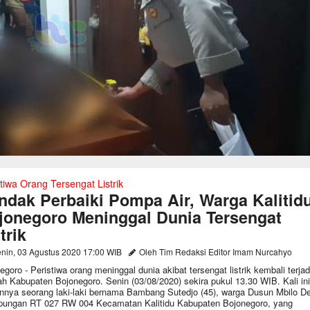
tiwa Orang Tersengat Listrik
ndak Perbaiki Pompa Air, Warga Kalitid
jonegoro Meninggal Dunia Tersengat
trik
nin, 03 Agustus 2020 17:00 WIB
Oleh Tim Redaksi Editor Imam Nurcahyo
egoro - Peristiwa orang meninggal dunia akibat tersengat listrik kembali terjadi
ah Kabupaten Bojonegoro. Senin (03/08/2020) sekira pukul 13.30 WIB. Kali ini
nnya seorang laki-laki bernama Bambang Sutedjo (45), warga Dusun Mbilo D
ungan RT 027 RW 004 Kecamatan Kalitidu Kabupaten Bojonegoro, yang