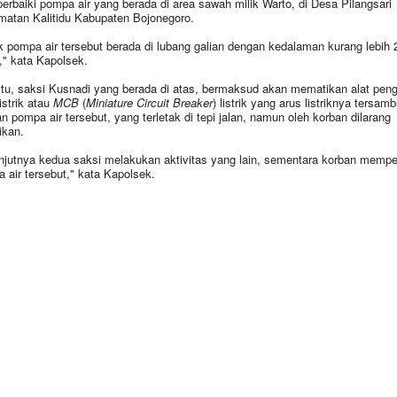
rbaiki pompa air yang berada di area sawah milik Warto, di Desa Pilangsari
atan Kalitidu Kabupaten Bojonegoro.
k pompa air tersebut berada di lubang galian dengan kedalaman kurang lebih 
," kata Kapolsek.
itu, saksi Kusnadi yang berada di atas, bermaksud akan mematikan alat pe
istrik atau
MCB
(
Miniature Circuit Breaker
) listrik yang arus listriknya tersam
n pompa air tersebut, yang terletak di tepi jalan, namun oleh korban dilarang
ikan.
njutnya kedua saksi melakukan aktivitas yang lain, sementara korban mempe
 air tersebut," kata Kapolsek.