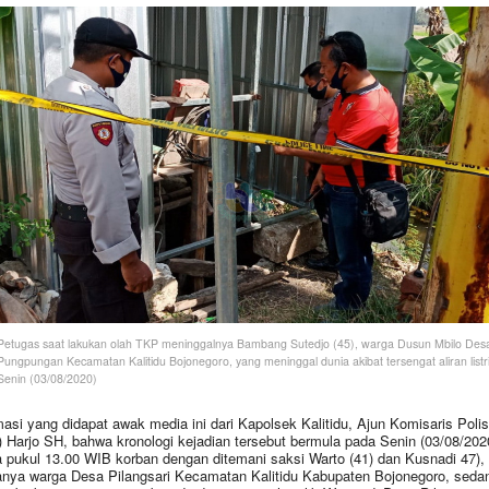
Petugas saat lakukan olah TKP meninggalnya Bambang Sutedjo (45), warga Dusun Mbilo Des
Pungpungan Kecamatan Kalitidu Bojonegoro, yang meninggal dunia akibat tersengat aliran listri
Senin (03/08/2020)
masi yang didapat awak media ini dari Kapolsek Kalitidu, Ajun Komisaris Polis
 Harjo SH, bahwa kronologi kejadian tersebut bermula pada Senin (03/08/202
a pukul 13.00 WIB korban dengan ditemani saksi Warto (41) dan Kusnadi 47),
nya warga Desa Pilangsari Kecamatan Kalitidu Kabupaten Bojonegoro, seda