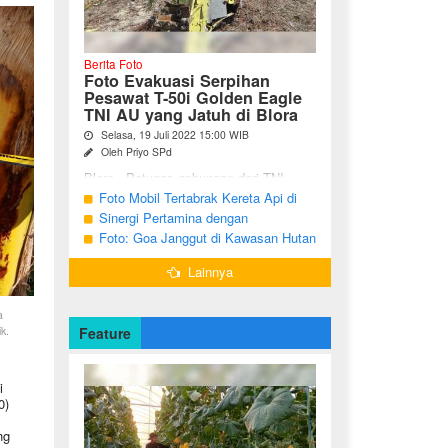
Berita Foto
Foto Evakuasi Serpihan
Pesawat T-50i Golden Eagle
TNI AU yang Jatuh di Blora
Selasa, 19 Juli 2022 15:00 WIB
Oleh Priyo SPd
Blora - Petugas gabungan dari TNI,
Polri, BPBD dan warga sekitar terus
Foto Mobil Tertabrak Kereta Api di
melakukan pencarian terhadap serpihan
Kalitidu, Bojonegoro
Sinergi Pertamina dengan
pesawat tempur T-50i Golden ...
Masyarakat Desa
Foto: Goa Janggut di Kawasan Hutan
Ngorogunung, Bubulan, Bojonegoro
Lainnya
a
k.
Feature
i
0)
ng