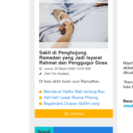
Sakit di Penghujung
Ramadan yang Jadi Isyarat
Rahmat dan Penggugur Dosa
Masih
akiba
Jumat, 20 Maret 2026 10:00 WIB
dikua
Oleh Tim Redaksi
Di fase akhir bulan suci Ramadhan,
"Kemu
tidak sedikit umat Muslim yang justru
kata 
diuji dengan kondisi kesehatan yang
Memaknai Hadits Nabi tentang Bau
menurun. Di tengah ...
Mulut Orang Berpuasa Secara Bijak
Hati-hati! Lewat Skema Phising,
Baca
Agar Tidak Menggangu
Akun Instagram Bisa Dibajak Kurang
Bagaimana Ucapan Idulfitri yang
Jeba
dari 3 Menit
Benar Sesuai Sunah Rasulullah
Lainnya
Sosok