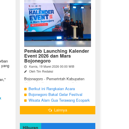
Pemkab Launching Kalender
Event 2026 dan Mars
Bojonegoro
orban
i yang
Kamis, 19 Maret 2026 00:00 WIB
Oleh Tim Redaksi
Bojonegoro - Pemerintah Kabupaten
an,"
(Pemkab) Bojonegoro, pada Rabu
malam (18/03/2026), bertempat di Jalan
Berikut ini Rangkaian Acara
Mas Tumapel Bojoonegoro,
Peringatan Hari Jadi Bojonegoro Ke-
Bojonegoro Bakal Gelar Festival
melaunching Kalender Event
k
348 Tahun 2025
Geopark 2025
Wisata Alam Gua Terawang Ecopark
Bojonegoro ...
Blora Kini Semakin Menarik
Lainnya
Hiburan