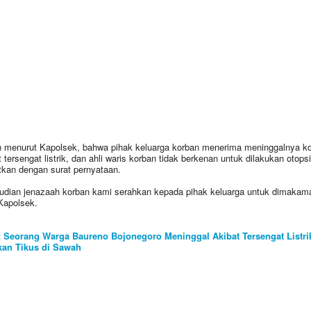
 menurut Kapolsek, bahwa pihak keluarga korban menerima meninggalnya k
t tersengat listrik, dan ahli waris korban tidak berkenan untuk dilakukan otops
tkan dengan surat pernyataan.
dian jenazaah korban kami serahkan kepada pihak keluarga untuk dimakam
Kapolsek.
:
Seorang Warga Baureno Bojonegoro Meninggal Akibat Tersengat Listri
kan Tikus di Sawah