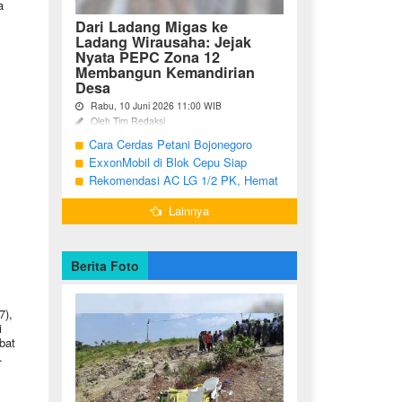
a
Dari Ladang Migas ke
Ladang Wirausaha: Jejak
Nyata PEPC Zona 12
Membangun Kemandirian
Desa
Rabu, 10 Juni 2026 11:00 WIB
Oleh Tim Redaksi
Cara Cerdas Petani Bojonegoro
Bojonegoro - Berakhirnya fase
pengembangan Proyek Gas Jambaran-
Menguatkan Ekonomi Keluarga
ExxonMobil di Blok Cepu Siap
Tiung Biru (JTB) pada 2021 menjadi
Hadapi Target Produksi 2026
Rekomendasi AC LG 1/2 PK, Hemat
titik balik bagi ratusan pemuda Desa
Listrik dan Pendinginan Maksimal
Bandungrejo, ...
Lainnya
Berita Foto
7),
i
bat
.