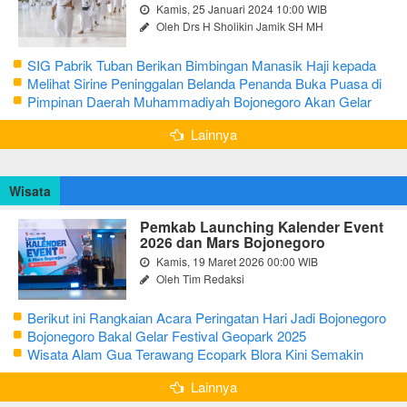
Kamis, 25 Januari 2024 10:00 WIB
Oleh Drs H Sholikin Jamik SH MH
SIG Pabrik Tuban Berikan Bimbingan Manasik Haji kepada
CJH Kabupaten Tuban
Melihat Sirine Peninggalan Belanda Penanda Buka Puasa di
Pendopo Bupati Blora
Pimpinan Daerah Muhammadiyah Bojonegoro Akan Gelar
Salat Iduladha 9 Juli 2022
Lainnya
Wisata
Pemkab Launching Kalender Event
2026 dan Mars Bojonegoro
Kamis, 19 Maret 2026 00:00 WIB
Oleh Tim Redaksi
Berikut ini Rangkaian Acara Peringatan Hari Jadi Bojonegoro
Ke-348 Tahun 2025
Bojonegoro Bakal Gelar Festival Geopark 2025
Wisata Alam Gua Terawang Ecopark Blora Kini Semakin
Menarik
Lainnya