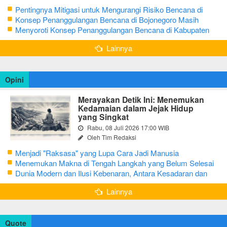
Pentingnya Mitigasi untuk Mengurangi Risiko Bencana di
Bojonegoro
Konsep Penanggulangan Bencana di Bojonegoro Masih
Mengutamakan Tanggap Darurat
Menyoroti Konsep Penanggulangan Bencana di Kabupaten
Bojonegoro
Lainnya
Opini
Merayakan Detik Ini: Menemukan
Kedamaian dalam Jejak Hidup
yang Singkat
Rabu, 08 Juli 2026 17:00 WIB
Oleh Tim Redaksi
Menjadi "Raksasa" yang Lupa Cara Jadi Manusia
Menemukan Makna di Tengah Langkah yang Belum Selesai
Dunia Modern dan Ilusi Kebenaran, Antara Kesadaran dan
terjebak Tipu Daya
Lainnya
Quote