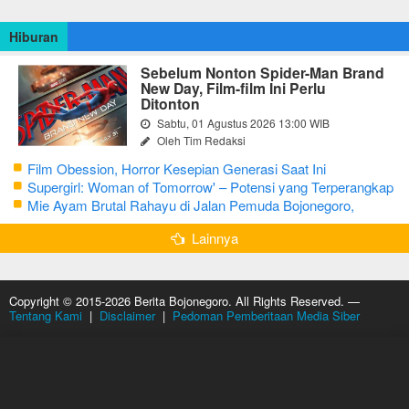
Hiburan
Sebelum Nonton Spider-Man Brand
New Day, Film-film Ini Perlu
Ditonton
Sabtu, 01 Agustus 2026 13:00 WIB
Oleh Tim Redaksi
Film Obession, Horror Kesepian Generasi Saat Ini
Supergirl: Woman of Tomorrow' – Potensi yang Terperangkap
dalam Narasi Generik
Mie Ayam Brutal Rahayu di Jalan Pemuda Bojonegoro,
Kuliner dengan Banyak Pilihan Menu
Lainnya
Copyright © 2015-2026 Berita Bojonegoro. All Rights Reserved. —
Tentang Kami
|
Disclaimer
|
Pedoman Pemberitaan Media Siber