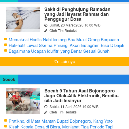
Sakit di Penghujung Ramadan
yang Jadi Isyarat Rahmat dan
Penggugur Dosa
Jumat, 20 Maret 2026 10:00 WIB
Oleh Tim Redaksi
Memaknai Hadits Nabi tentang Bau Mulut Orang Berpuasa
Secara Bijak Agar Tidak Menggangu
Hati-hati! Lewat Skema Phising, Akun Instagram Bisa Dibajak
Kurang dari 3 Menit
Bagaimana Ucapan Idulfitri yang Benar Sesuai Sunah
Rasulullah
Lainnya
Sosok
Bocah 9 Tahun Asal Bojonegoro
Jago Otak-Atik Elektronik, Bercita-
cita Jadi Insinyur
Sabtu, 11 April 2026 19:00 WIB
Oleh Tim Redaksi
Pratikno, di Mata Mantan Bupati Bojonegoro, Kang Yoto
Kisah Kepala Desa di Blora, Menjabat Tiga Periode Tapi