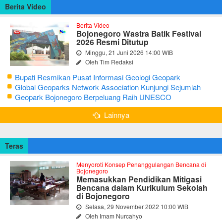
Berita Video
Berita Video
Bojonegoro Wastra Batik Festival
2026 Resmi Ditutup
Minggu, 21 Juni 2026 14:00 WIB
Oleh Tim Redaksi
Bupati Resmikan Pusat Informasi Geologi Geopark
Bojonegoro
Global Geoparks Network Association Kunjungi Sejumlah
Geosite di Bojonegoro
Geopark Bojonegoro Berpeluang Raih UNESCO
Global Geopark
Lainnya
Teras
Menyoroti Konsep Penanggulangan Bencana di
Bojonegoro
Memasukkan Pendidikan Mitigasi
Bencana dalam Kurikulum Sekolah
di Bojonegoro
Selasa, 29 November 2022 10:00 WIB
Oleh Imam Nurcahyo