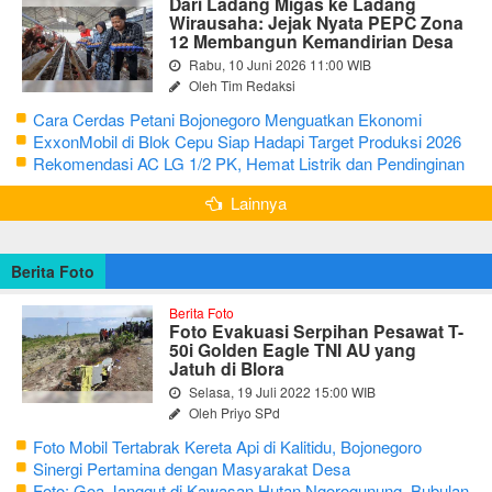
Dari Ladang Migas ke Ladang
Wirausaha: Jejak Nyata PEPC Zona
12 Membangun Kemandirian Desa
Rabu, 10 Juni 2026 11:00 WIB
Oleh Tim Redaksi
Cara Cerdas Petani Bojonegoro Menguatkan Ekonomi
Keluarga
ExxonMobil di Blok Cepu Siap Hadapi Target Produksi 2026
Rekomendasi AC LG 1/2 PK, Hemat Listrik dan Pendinginan
Maksimal
Lainnya
Berita Foto
Berita Foto
Foto Evakuasi Serpihan Pesawat T-
50i Golden Eagle TNI AU yang
Jatuh di Blora
Selasa, 19 Juli 2022 15:00 WIB
Oleh Priyo SPd
Foto Mobil Tertabrak Kereta Api di Kalitidu, Bojonegoro
Sinergi Pertamina dengan Masyarakat Desa
Foto: Goa Janggut di Kawasan Hutan Ngorogunung, Bubulan,