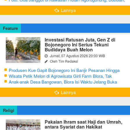
Bojonegoro
Lainnya
Feature
Investasi Ratusan Juta, Gen Z di
Bojonegoro Ini Serius Tekuni
Budidaya Buah Melon
Jumat, 07 Agustus 2026 20:00 WIB
Oleh Tim Redaksi
Produsen Kue Gapit Bojonegoro Ini Banjir Pesanan Hingga
Puluhan Juta di Bulan Ramadan
Wisata Petik Melon di Agrowisata Girli Farm Blora, Tak
Sampai 5 Hari Sudah Ludes Terjual
Anak-anak Desa Bangowan, Blora Isi Waktu Jelang Buka
Puasa dengan Latihan Gamelan
Lainnya
Religi
Pakaian Ihram saat Haji dan Umrah,
antara Syariat dan Hakikat