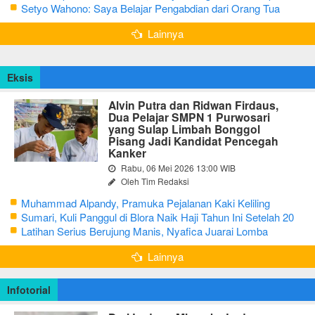
Masih Hidup Sederhana
Setyo Wahono: Saya Belajar Pengabdian dari Orang Tua
Lainnya
Eksis
Alvin Putra dan Ridwan Firdaus,
Dua Pelajar SMPN 1 Purwosari
yang Sulap Limbah Bonggol
Pisang Jadi Kandidat Pencegah
Kanker
Rabu, 06 Mei 2026 13:00 WIB
Oleh Tim Redaksi
Muhammad Alpandy, Pramuka Pejalanan Kaki Keliling
Nusantara dengan Misi Literasi Budaya
Sumari, Kuli Panggul di Blora Naik Haji Tahun Ini Setelah 20
Tahun Sisihkan Uang Receh
Latihan Serius Berujung Manis, Nyafica Juarai Lomba
Bertutur tentang Nilai Hidup Orang Samin
Lainnya
Infotorial