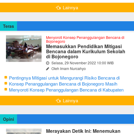
Global Geopark
Lainnya
Teras
Menyoroti Konsep Penanggulangan Bencana di
Bojonegoro
Memasukkan Pendidikan Mitigasi
Bencana dalam Kurikulum Sekolah
di Bojonegoro
Selasa, 29 November 2022 10:00 WIB
Oleh Imam Nurcahyo
Pentingnya Mitigasi untuk Mengurangi Risiko Bencana di
Bojonegoro
Konsep Penanggulangan Bencana di Bojonegoro Masih
Mengutamakan Tanggap Darurat
Menyoroti Konsep Penanggulangan Bencana di Kabupaten
Bojonegoro
Lainnya
Opini
Merayakan Detik Ini: Menemukan