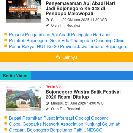
Penyemayaman Api Abadi Hari
Jadi Bojonegoro Ke-348 di
Pendopo Malowopati
Senin, 20 Oktober 2025 11:30 WIB
Oleh Tim Redaksi
Prosesi Pengambilan Api Abadi Peringatan Hari Jadi
Bojonegoro Ke-348
Pemkab Bojonegoro Gelar Edu Champ dan Coaching Clinic
Seni Reog dan Jaranan
Pasar Rakyat HUT Ke-80 Provinsi Jawa Timur di Bojonegoro
Lainnya
Berita Video
Berita Video
Bojonegoro Wastra Batik Festival
2026 Resmi Ditutup
Minggu, 21 Juni 2026 14:00 WIB
Oleh Tim Redaksi
Bupati Resmikan Pusat Informasi Geologi Geopark
Bojonegoro
Global Geoparks Network Association Kunjungi Sejumlah
Geosite di Bojonegoro
Geopark Bojonegoro Berpeluang Raih UNESCO