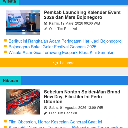
Wisata
Pemkab Launching Kalender Event
2026 dan Mars Bojonegoro
Kamis, 19 Maret 2026 00:00 WIB
Oleh Tim Redaksi
Berikut ini Rangkaian Acara Peringatan Hari Jadi Bojonegoro
Ke-348 Tahun 2025
Bojonegoro Bakal Gelar Festival Geopark 2025
Wisata Alam Gua Terawang Ecopark Blora Kini Semakin
Menarik
Lainnya
Hiburan
Sebelum Nonton Spider-Man Brand
New Day, Film-film Ini Perlu
Ditonton
Sabtu, 01 Agustus 2026 13:00 WIB
Oleh Tim Redaksi
Film Obession, Horror Kesepian Generasi Saat Ini
Supergirl: Woman of Tomorrow' – Potensi yang Terperangkap