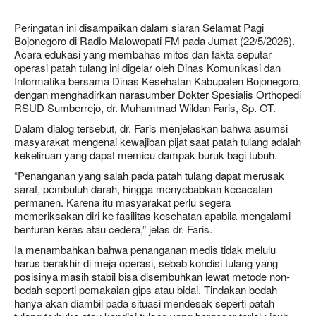
Peringatan ini disampaikan dalam siaran Selamat Pagi
Bojonegoro di Radio Malowopati FM pada Jumat (22/5/2026).
Acara edukasi yang membahas mitos dan fakta seputar
operasi patah tulang ini digelar oleh Dinas Komunikasi dan
Informatika bersama Dinas Kesehatan Kabupaten Bojonegoro,
dengan menghadirkan narasumber Dokter Spesialis Orthopedi
RSUD Sumberrejo, dr. Muhammad Wildan Faris, Sp. OT.
Dalam dialog tersebut, dr. Faris menjelaskan bahwa asumsi
masyarakat mengenai kewajiban pijat saat patah tulang adalah
kekeliruan yang dapat memicu dampak buruk bagi tubuh.
“Penanganan yang salah pada patah tulang dapat merusak
saraf, pembuluh darah, hingga menyebabkan kecacatan
permanen. Karena itu masyarakat perlu segera
memeriksakan diri ke fasilitas kesehatan apabila mengalami
benturan keras atau cedera,” jelas dr. Faris.
Ia menambahkan bahwa penanganan medis tidak melulu
harus berakhir di meja operasi, sebab kondisi tulang yang
posisinya masih stabil bisa disembuhkan lewat metode non-
bedah seperti pemakaian gips atau bidai. Tindakan bedah
hanya akan diambil pada situasi mendesak seperti patah