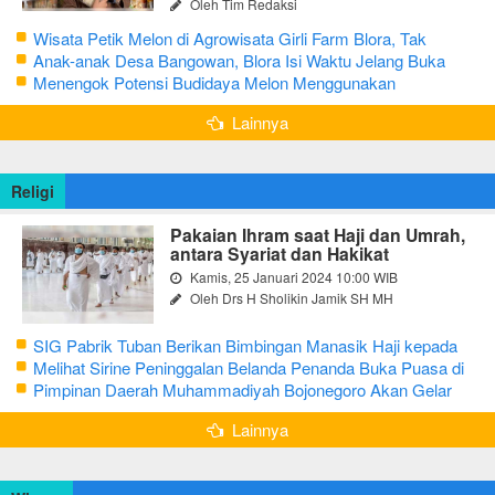
Oleh Tim Redaksi
Wisata Petik Melon di Agrowisata Girli Farm Blora, Tak
Sampai 5 Hari Sudah Ludes Terjual
Anak-anak Desa Bangowan, Blora Isi Waktu Jelang Buka
Puasa dengan Latihan Gamelan
Menengok Potensi Budidaya Melon Menggunakan
Greenhouse di Bojonegoro
Lainnya
Religi
Pakaian Ihram saat Haji dan Umrah,
antara Syariat dan Hakikat
Kamis, 25 Januari 2024 10:00 WIB
Oleh Drs H Sholikin Jamik SH MH
SIG Pabrik Tuban Berikan Bimbingan Manasik Haji kepada
CJH Kabupaten Tuban
Melihat Sirine Peninggalan Belanda Penanda Buka Puasa di
Pendopo Bupati Blora
Pimpinan Daerah Muhammadiyah Bojonegoro Akan Gelar
Salat Iduladha 9 Juli 2022
Lainnya