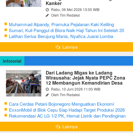
Kanker
Rabu, 06 Mei 2026 13:00 WIB
Oleh Tim Redaksi
Muhammad Alpandy, Pramuka Pejalanan Kaki Keliling
Nusantara dengan Misi Literasi Budaya
Sumari, Kuli Panggul di Blora Naik Haji Tahun Ini Setelah 20
Tahun Sisihkan Uang Receh
Latihan Serius Berujung Manis, Nyafica Juarai Lomba
Bertutur tentang Nilai Hidup Orang Samin
Lainnya
Infotorial
Dari Ladang Migas ke Ladang
Wirausaha: Jejak Nyata PEPC Zona
12 Membangun Kemandirian Desa
Rabu, 10 Juni 2026 11:00 WIB
Oleh Tim Redaksi
Cara Cerdas Petani Bojonegoro Menguatkan Ekonomi
Keluarga
ExxonMobil di Blok Cepu Siap Hadapi Target Produksi 2026
Rekomendasi AC LG 1/2 PK, Hemat Listrik dan Pendinginan
Maksimal
Lainnya