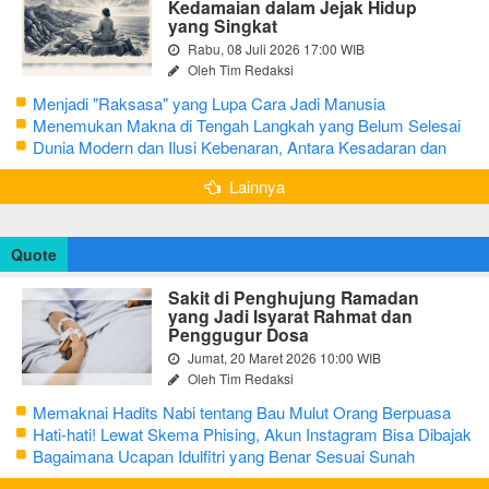
Kedamaian dalam Jejak Hidup
yang Singkat
Rabu, 08 Juli 2026 17:00 WIB
Oleh Tim Redaksi
Menjadi "Raksasa" yang Lupa Cara Jadi Manusia
Menemukan Makna di Tengah Langkah yang Belum Selesai
Dunia Modern dan Ilusi Kebenaran, Antara Kesadaran dan
terjebak Tipu Daya
Lainnya
Quote
Sakit di Penghujung Ramadan
yang Jadi Isyarat Rahmat dan
Penggugur Dosa
Jumat, 20 Maret 2026 10:00 WIB
Oleh Tim Redaksi
Memaknai Hadits Nabi tentang Bau Mulut Orang Berpuasa
Secara Bijak Agar Tidak Menggangu
Hati-hati! Lewat Skema Phising, Akun Instagram Bisa Dibajak
Kurang dari 3 Menit
Bagaimana Ucapan Idulfitri yang Benar Sesuai Sunah
Rasulullah