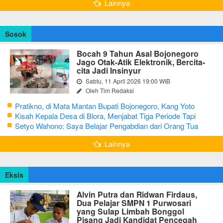
Lainnya
Sosok
Bocah 9 Tahun Asal Bojonegoro
Jago Otak-Atik Elektronik, Bercita-
cita Jadi Insinyur
Sabtu, 11 April 2026 19:00 WIB
Oleh Tim Redaksi
Pratikno, di Mata Mantan Bupati Bojonegoro, Kang Yoto
Kisah Kepala Desa di Blora, Menjabat Tiga Periode Tapi
Masih Hidup Sederhana
Setyo Wahono: Saya Belajar Pengabdian dari Orang Tua
Lainnya
Eksis
Alvin Putra dan Ridwan Firdaus,
Dua Pelajar SMPN 1 Purwosari
yang Sulap Limbah Bonggol
Pisang Jadi Kandidat Pencegah