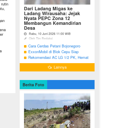
rutin
Dari Ladang Migas ke
tu,
Ladang Wirausaha: Jejak
Nyata PEPC Zona 12
gan
Membangun Kemandirian
Desa
rena
er
Rabu, 10 Juni 2026 11:00 WIB
Oleh Tim Redaksi
Cara Cerdas Petani Bojonegoro
Bojonegoro - Berakhirnya fase
pengembangan Proyek Gas Jambaran-
a
Menguatkan Ekonomi Keluarga
ExxonMobil di Blok Cepu Siap
Tiung Biru (JTB) pada 2021 menjadi
Hadapi Target Produksi 2026
Rekomendasi AC LG 1/2 PK, Hemat
titik balik bagi ratusan pemuda Desa
Listrik dan Pendinginan Maksimal
Bandungrejo, ...
Lainnya
Berita Foto