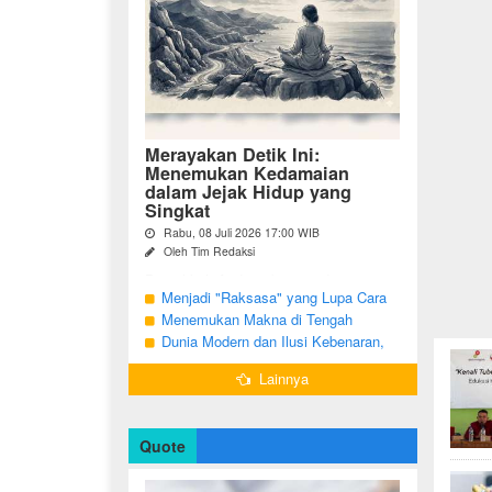
Merayakan Detik Ini:
Menemukan Kedamaian
dalam Jejak Hidup yang
Singkat
Rabu, 08 Juli 2026 17:00 WIB
Oleh Tim Redaksi
Pernahkah Anda terbangun di suatu
pagi, menatap cermin, dan menyadari
Menjadi "Raksasa" yang Lupa Cara
bahwa garis-garis halus di wajah bukan
Jadi Manusia
Menemukan Makna di Tengah
sekadar tanda penuaan, melainkan ...
Langkah yang Belum Selesai
Dunia Modern dan Ilusi Kebenaran,
Antara Kesadaran dan terjebak Tipu
Lainnya
Daya
Quote