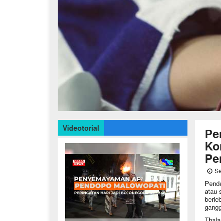
Videotorial
Pe
Ko
Pe
Se
Pende
atau 
berle
gangg
Thala