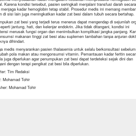
l. Karena kondisi tersebut, pasien seringkali menjalani transfusi darah secara 
 menjaga kadar hemoglobin tetap stabil. Prosedur medis ini memang memban
 di sisi lain juga meningkatkan kadar zat besi dalam tubuh secara bertahap.
pukan zat besi yang terjadi terus menerus dapat mengendap di sejumlah or
seperti jantung, hati, dan kelenjar endokrin. Jika tidak ditangani, kondisi ini
tensi merusak fungsi organ dan menimbulkan komplikasi jangka panjang. Ka
konsumsi makanan tinggi zat besi atau suplemen tambahan tanpa anjuran dokt
knya dihindari.
a medis menyarankan pasien thalasemia untuk selalu berkonsultasi sebelum
bah pola makan atau mengonsumsi vitamin. Pemantauan kadar feritin secar
la juga diperlukan agar penumpukan zat besi dapat terdeteksi sejak dini dan
gani dengan terapi pengikat zat besi bila diperlukan.
ter: Tim Redaksi
r: Mohamad Tohir
sher: Mohamad Tohir