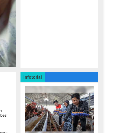
Infotorial
n
besi
cara