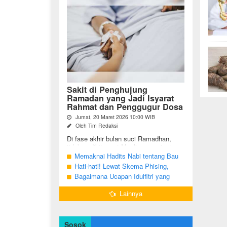
Sakit di Penghujung
Ramadan yang Jadi Isyarat
Rahmat dan Penggugur Dosa
Jumat, 20 Maret 2026 10:00 WIB
Oleh Tim Redaksi
Di fase akhir bulan suci Ramadhan,
tidak sedikit umat Muslim yang justru
diuji dengan kondisi kesehatan yang
Memaknai Hadits Nabi tentang Bau
menurun. Di tengah ...
Mulut Orang Berpuasa Secara Bijak
Hati-hati! Lewat Skema Phising,
Agar Tidak Menggangu
Akun Instagram Bisa Dibajak Kurang
Bagaimana Ucapan Idulfitri yang
dari 3 Menit
Benar Sesuai Sunah Rasulullah
Lainnya
Sosok