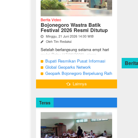
Berita Video
Bojonegoro Wastra Batik
Festival 2026 Resmi Ditutup
Minggu, 21 Juni 2026 14:00 WIB
Oleh Tim Redaksi
Setelah berlangsung selama empt hari
mulai Rabu (17/06/2026), ajang
Bojonegoro Wastra Batik Festival
Bupati Resmikan Pusat Informasi
Berita
(BWBF) 2026 resmi ditutup oleh Ketua
Geologi Geopark Bojonegoro
Global Geoparks Network
Dekranasda ...
Association Kunjungi Sejumlah
Geopark Bojonegoro Berpeluang Raih
Geosite di Bojonegoro
UNESCO Global Geopark
Lainnya
Teras