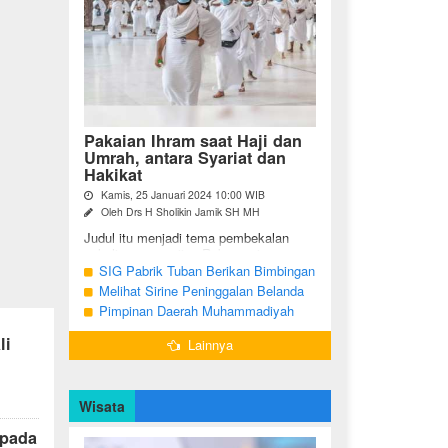
Pakaian Ihram saat Haji dan
Umrah, antara Syariat dan
Hakikat
Kamis, 25 Januari 2024 10:00 WIB
Oleh Drs H Sholikin Jamik SH MH
Judul itu menjadi tema pembekalan
sekaligus pengajian Rabu pagi
(24/01/2024) di Masjid Nabawi al
SIG Pabrik Tuban Berikan Bimbingan
Munawaroh, Madinah, kepada jemaah
Manasik Haji kepada CJH Kabupaten
Melihat Sirine Peninggalan Belanda
umrah dari ...
Tuban
Penanda Buka Puasa di Pendopo
Pimpinan Daerah Muhammadiyah
Bupati Blora
Bojonegoro Akan Gelar Salat
li
Lainnya
Iduladha 9 Juli 2022
Wisata
 pada