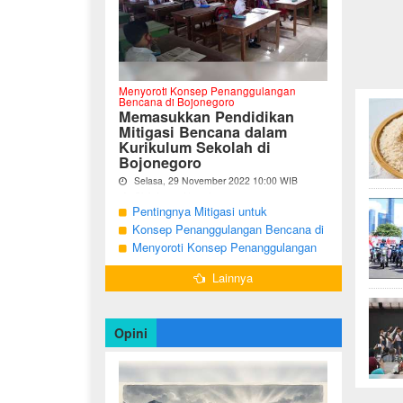
Menyoroti Konsep Penanggulangan
Bencana di Bojonegoro
Memasukkan Pendidikan
Mitigasi Bencana dalam
Kurikulum Sekolah di
Bojonegoro
Selasa, 29 November 2022 10:00 WIB
Oleh Imam Nurcahyo
Pentingnya Mitigasi untuk
"Berdasarkan Undang-undang Nomor 24
Mengurangi Risiko Bencana di
Konsep Penanggulangan Bencana di
Tahun 2007, tentang Penanggulangan
Bojonegoro
Bojonegoro Masih Mengutamakan
Menyoroti Konsep Penanggulangan
Bencana, Pemerintah dan Pemerintah
Daerah menjadi penanggung jawab
Tanggap Darurat
Bencana di Kabupaten Bojonegoro
dalam penyelenggaraan
Lainnya
penanggulangan bencana. ...
Opini