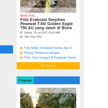
Berita Foto
Foto Evakuasi Serpihan
Pesawat T-50i Golden Eagle
TNI AU yang Jatuh di Blora
Selasa, 19 Juli 2022 15:00 WIB
Oleh Priyo SPd
Blora - Petugas gabungan dari TNI,
Polri, BPBD dan warga sekitar terus
Foto Mobil Tertabrak Kereta Api di
melakukan pencarian terhadap serpihan
Kalitidu, Bojonegoro
Sinergi Pertamina dengan
pesawat tempur T-50i Golden ...
Masyarakat Desa
Foto: Goa Janggut di Kawasan Hutan
Ngorogunung, Bubulan, Bojonegoro
Lainnya
Feature