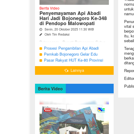
norma
Berita Video
untuk
Penyemayaman Api Abadi
namun
Hari Jadi Bojonegoro Ke-348
Penum
di Pendopo Malowopati
vital 
Senin, 20 Oktober 2025 11:30 WIB
berpo
Oleh Tim Redaksi
itu, 
sebai
Bojonegoro - Bupati Bojonegoro Setyo
Wahono, didampingi Wakil Bupati Nurul
Prosesi Pengambilan Api Abadi
Tenag
Azizah dan Ketua DPRD Abdulloh
mengu
Peringatan Hari Jadi Bojonegoro Ke-
Pemkab Bojonegoro Gelar Edu
Umar, bersama jajaran Forkopimda
berka
348
Champ dan Coaching Clinic Seni
Pasar Rakyat HUT Ke-80 Provinsi
Bojonegoro ...
ditan
Reog dan Jaranan
Jawa Timur di Bojonegoro
Lainnya
Repor
Edito
Publi
Berita Video