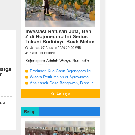
Investasi Ratusan Juta, Gen
k
Z di Bojonegoro Ini Serius
Tekuni Budidaya Buah Melon
Jumat, 07 Agustus 2026 20:00 WIB
Oleh Tim Redaksi
Bojonegoro Adalah Wahyu Nurmadin
Azhar (23), Generasi Z asal Desa
uarga
Sumodikaran RT 004 RW 002,
Produsen Kue Gapit Bojonegoro Ini
n
Kecamatan Dander, Kabupaten
Banjir Pesanan Hingga Puluhan Juta
Wisata Petik Melon di Agrowisata
Bojonegoro, Jawa ...
di Bulan Ramadan
Girli Farm Blora, Tak Sampai 5 Hari
Anak-anak Desa Bangowan, Blora Isi
Sudah Ludes Terjual
Waktu Jelang Buka Puasa dengan
Lainnya
Latihan Gamelan
rda
Religi