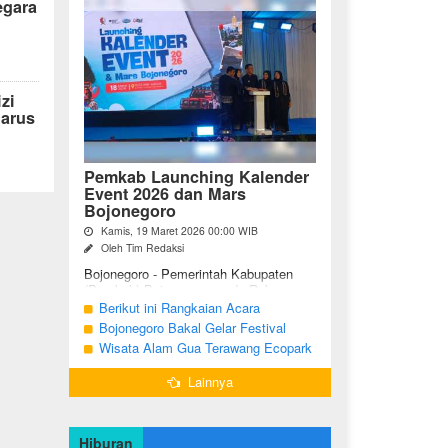
egara
zi
arus
Pemkab Launching Kalender
Event 2026 dan Mars
Bojonegoro
Kamis, 19 Maret 2026 00:00 WIB
Oleh Tim Redaksi
Bojonegoro - Pemerintah Kabupaten
(Pemkab) Bojonegoro, pada Rabu
malam (18/03/2026), bertempat di Jalan
Berikut ini Rangkaian Acara
Mas Tumapel Bojoonegoro,
Peringatan Hari Jadi Bojonegoro Ke-
Bojonegoro Bakal Gelar Festival
melaunching Kalender Event
348 Tahun 2025
Geopark 2025
Wisata Alam Gua Terawang Ecopark
Bojonegoro ...
Blora Kini Semakin Menarik
Lainnya
Hiburan