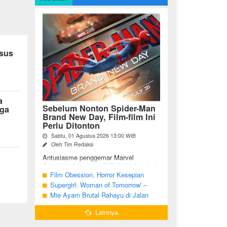
ksus
a
Sebelum Nonton Spider-Man
ga
Brand New Day, Film-film Ini
Perlu Ditonton
Sabtu, 01 Agustus 2026 13:00 WIB
Oleh Tim Redaksi
Antusiasme penggemar Marvel
Cinematic Universe (MCU) kini kembali
meningkat seiring tayangnya
Film Obession, Horror Kesepian
petualangan terbaru Spider-Man Brand
Generasi Saat Ini
Supergirl: Woman of Tomorrow' –
New Day. Bagi penggemar garis ...
Potensi yang Terperangkap dalam
Mie Ayam Brutal Rahayu di Jalan
Narasi Generik
Pemuda Bojonegoro, Kuliner dengan
Lainnya
Banyak Pilihan Menu