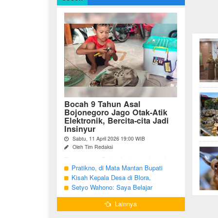
Bocah 9 Tahun Asal
Bojonegoro Jago Otak-Atik
Elektronik, Bercita-cita Jadi
Insinyur
Sabtu, 11 April 2026 19:00 WIB
Oleh Tim Redaksi
Bojonegoro - Berbeda dari anak-anak
seusianya, seorang bocah dari Desa
Pratikno, di Mata Mantan Bupati
Growok, Kecamatan Dander, Kabupaten
Bojonegoro, Kang Yoto
Kisah Kepala Desa di Blora,
Bojonegoro ini justru memiliki minat
Menjabat Tiga Periode Tapi Masih
Setyo Wahono: Saya Belajar
besar ...
Hidup Sederhana
Pengabdian dari Orang Tua
Lainnya