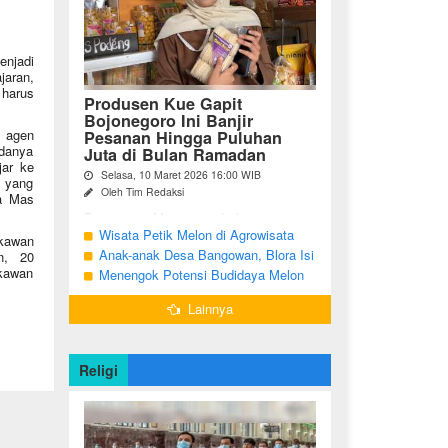
enjadi
jaran,
 harus
Produsen Kue Gapit
Bojonegoro Ini Banjir
 agen
Pesanan Hingga Puluhan
adanya
Juta di Bulan Ramadan
jar ke
Selasa, 10 Maret 2026 16:00 WIB
n yang
Oleh Tim Redaksi
ta Mas
Bojonegoro Momentum bulan suci
Ramadan membawa keberkahan
Wisata Petik Melon di Agrowisata
kawan
tersendiri bagi para pelaku Usaha Mikro
Girli Farm Blora, Tak Sampai 5 Hari
Anak-anak Desa Bangowan, Blora Isi
n, 20
Kecil dan Menengah (UMKM) di
Sudah Ludes Terjual
kawan
Waktu Jelang Buka Puasa dengan
Menengok Potensi Budidaya Melon
Kabupaten Bojonegoro. ...
Latihan Gamelan
Menggunakan Greenhouse di
Lainnya
Bojonegoro
Religi