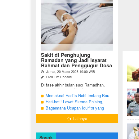
Sakit di Penghujung
Ramadan yang Jadi Isyarat
Rahmat dan Penggugur Dosa
Jumat, 20 Maret 2026 10:00 WIB
Oleh Tim Redaksi
Di fase akhir bulan suci Ramadhan,
tidak sedikit umat Muslim yang justru
diuji dengan kondisi kesehatan yang
Memaknai Hadits Nabi tentang Bau
menurun. Di tengah ...
Mulut Orang Berpuasa Secara Bijak
Hati-hati! Lewat Skema Phising,
Agar Tidak Menggangu
Akun Instagram Bisa Dibajak Kurang
Bagaimana Ucapan Idulfitri yang
dari 3 Menit
Benar Sesuai Sunah Rasulullah
Lainnya
Sosok