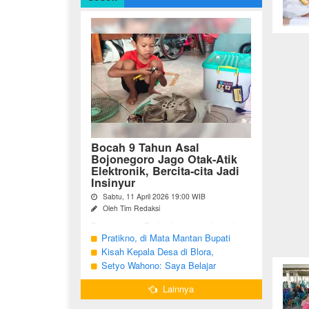
Bocah 9 Tahun Asal
Bojonegoro Jago Otak-Atik
Elektronik, Bercita-cita Jadi
Insinyur
Sabtu, 11 April 2026 19:00 WIB
Oleh Tim Redaksi
Bojonegoro - Berbeda dari anak-anak
seusianya, seorang bocah dari Desa
Pratikno, di Mata Mantan Bupati
Growok, Kecamatan Dander, Kabupaten
Bojonegoro, Kang Yoto
Kisah Kepala Desa di Blora,
Bojonegoro ini justru memiliki minat
Menjabat Tiga Periode Tapi Masih
Setyo Wahono: Saya Belajar
besar ...
Hidup Sederhana
Pengabdian dari Orang Tua
Lainnya