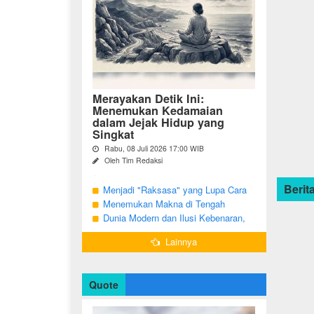
Merayakan Detik Ini:
Menemukan Kedamaian
dalam Jejak Hidup yang
Singkat
Rabu, 08 Juli 2026 17:00 WIB
Oleh Tim Redaksi
Pernahkah Anda terbangun di suatu
Berita
pagi, menatap cermin, dan menyadari
Menjadi "Raksasa" yang Lupa Cara
bahwa garis-garis halus di wajah bukan
Jadi Manusia
Menemukan Makna di Tengah
sekadar tanda penuaan, melainkan ...
Langkah yang Belum Selesai
Dunia Modern dan Ilusi Kebenaran,
Antara Kesadaran dan terjebak Tipu
Lainnya
Daya
Quote