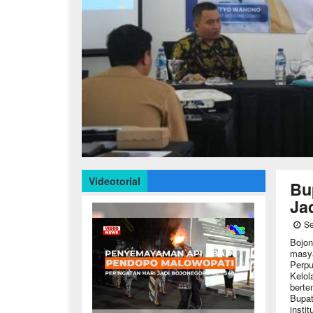
Videotorial
Bu
Ja
Se
Bojo
masya
Perpu
Kelo
berte
Bupa
insti