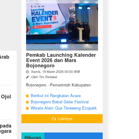
Pemkab Launching Kalender
Arab
Event 2026 dan Mars
Bojonegoro
Kamis, 19 Maret 2026 00:00 WIB
Oleh Tim Redaksi
Bojonegoro - Pemerintah Kabupaten
(Pemkab) Bojonegoro, pada Rabu
malam (18/03/2026), bertempat di Jalan
Berikut ini Rangkaian Acara
 Ojol
Mas Tumapel Bojoonegoro,
Peringatan Hari Jadi Bojonegoro Ke-
Bojonegoro Bakal Gelar Festival
melaunching Kalender Event
348 Tahun 2025
Geopark 2025
Wisata Alam Gua Terawang Ecopark
Bojonegoro ...
Blora Kini Semakin Menarik
Lainnya
 pada
egara
Hiburan