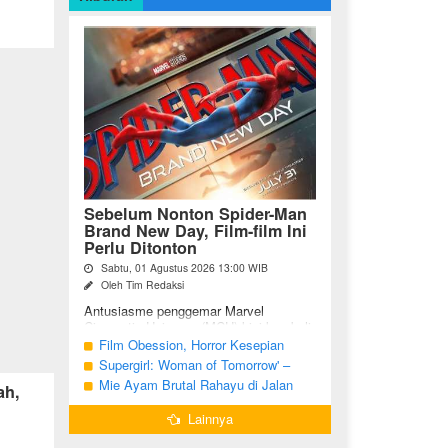
Sebelum Nonton Spider-Man
Brand New Day, Film-film Ini
Perlu Ditonton
Sabtu, 01 Agustus 2026 13:00 WIB
Oleh Tim Redaksi
Antusiasme penggemar Marvel
Cinematic Universe (MCU) kini kembali
meningkat seiring tayangnya
Film Obession, Horror Kesepian
petualangan terbaru Spider-Man Brand
Generasi Saat Ini
Supergirl: Woman of Tomorrow' –
New Day. Bagi penggemar garis ...
Potensi yang Terperangkap dalam
Mie Ayam Brutal Rahayu di Jalan
ah,
Narasi Generik
Pemuda Bojonegoro, Kuliner dengan
Lainnya
Banyak Pilihan Menu