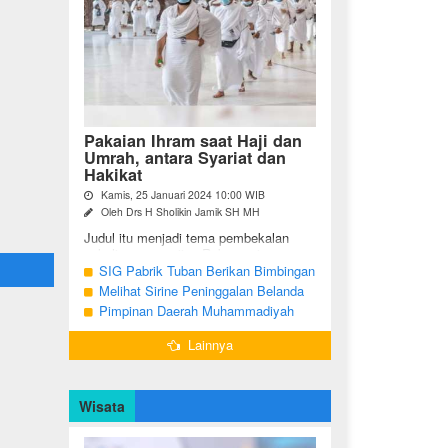
Pakaian Ihram saat Haji dan
Umrah, antara Syariat dan
Hakikat
Kamis, 25 Januari 2024 10:00 WIB
Oleh Drs H Sholikin Jamik SH MH
Judul itu menjadi tema pembekalan
sekaligus pengajian Rabu pagi
(24/01/2024) di Masjid Nabawi al
SIG Pabrik Tuban Berikan Bimbingan
Munawaroh, Madinah, kepada jemaah
Manasik Haji kepada CJH Kabupaten
Melihat Sirine Peninggalan Belanda
umrah dari ...
Tuban
Penanda Buka Puasa di Pendopo
Pimpinan Daerah Muhammadiyah
Bupati Blora
Bojonegoro Akan Gelar Salat
Lainnya
Iduladha 9 Juli 2022
Wisata