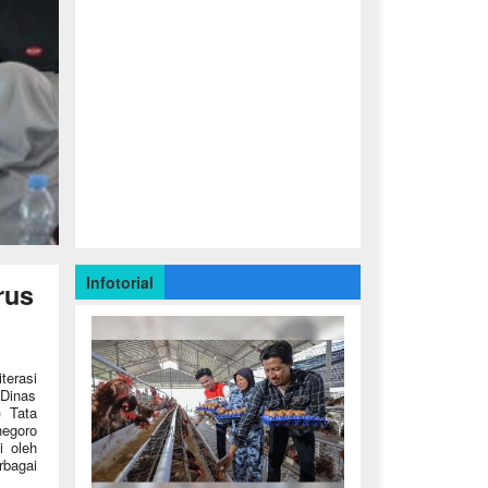
Infotorial
rus
erasi
 Dinas
) Tata
egoro
i oleh
bagai