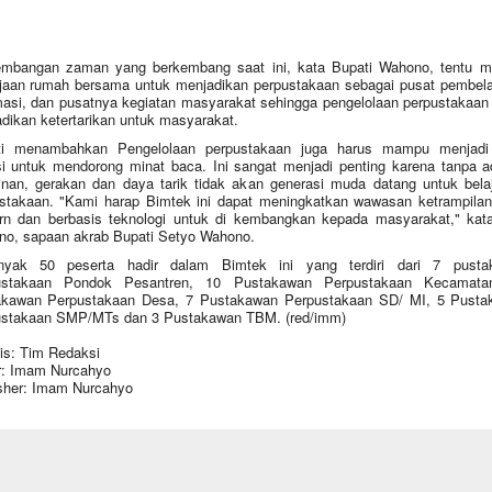
mbangan zaman yang berkembang saat ini, kata Bupati Wahono, tentu m
jaan rumah bersama untuk menjadikan perpustakaan sebagai pusat pembela
masi, dan pusatnya kegiatan masyarakat sehingga pengelolaan perpustakaan
dikan ketertarikan untuk masyarakat.
ti menambahkan Pengelolaan perpustakaan juga harus mampu menjadi
asi untuk mendorong minat baca. Ini sangat menjadi penting karena tanpa 
inan, gerakan dan daya tarik tidak akan generasi muda datang untuk bela
stakaan. "Kami harap Bimtek ini dapat meningkatkan wawasan ketrampila
n dan berbasis teknologi untuk di kembangkan kepada masyarakat," ka
o, sapaan akrab Bupati Setyo Wahono.
nyak 50 peserta hadir dalam Bimtek ini yang terdiri dari 7 pusta
ustakaan Pondok Pesantren, 10 Pustakawan Perpustakaan Kecamata
akawan Perpustakaan Desa, 7 Pustakawan Perpustakaan SD/ MI, 5 Pusta
stakaan SMP/MTs dan 3 Pustakawan TBM. (red/imm)
is: Tim Redaksi
r: Imam Nurcahyo
sher: Imam Nurcahyo