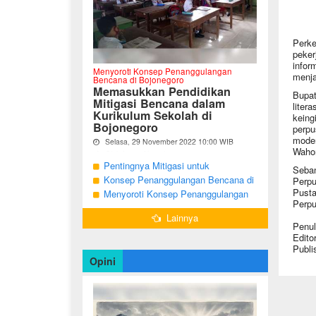
Perke
peker
infor
Menyoroti Konsep Penanggulangan
menja
Bencana di Bojonegoro
Memasukkan Pendidikan
Bupa
Mitigasi Bencana dalam
liter
Kurikulum Sekolah di
keing
Bojonegoro
perpu
moder
Selasa, 29 November 2022 10:00 WIB
Wahon
Oleh Imam Nurcahyo
Pentingnya Mitigasi untuk
Seba
"Berdasarkan Undang-undang Nomor 24
Mengurangi Risiko Bencana di
Konsep Penanggulangan Bencana di
Perp
Tahun 2007, tentang Penanggulangan
Bojonegoro
Pust
Bojonegoro Masih Mengutamakan
Menyoroti Konsep Penanggulangan
Bencana, Pemerintah dan Pemerintah
Perpu
Daerah menjadi penanggung jawab
Tanggap Darurat
Bencana di Kabupaten Bojonegoro
dalam penyelenggaraan
Lainnya
Penul
penanggulangan bencana. ...
Edito
Publi
Opini