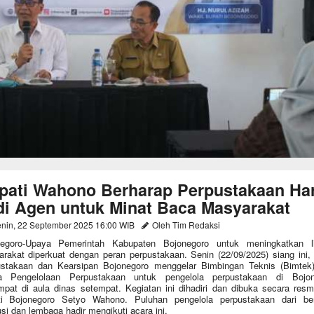
pati Wahono Berharap Perpustakaan Ha
di Agen untuk Minat Baca Masyarakat
nin, 22 September 2025 16:00 WIB
Oleh Tim Redaksi
negoro-Upaya Pemerintah Kabupaten Bojonegoro untuk meningkatkan lit
rakat diperkuat dengan peran perpustakaan. Senin (22/09/2025) siang ini,
stakaan dan Kearsipan Bojonegoro menggelar Bimbingan Teknis (Bimtek
la Pengelolaan Perpustakaan untuk pengelola perpustakaan di Bojon
mpat di aula dinas setempat. Kegiatan ini dihadiri dan dibuka secara resm
ti Bojonegoro Setyo Wahono. Puluhan pengelola perpustakaan dari ber
tusi dan lembaga hadir mengikuti acara ini.