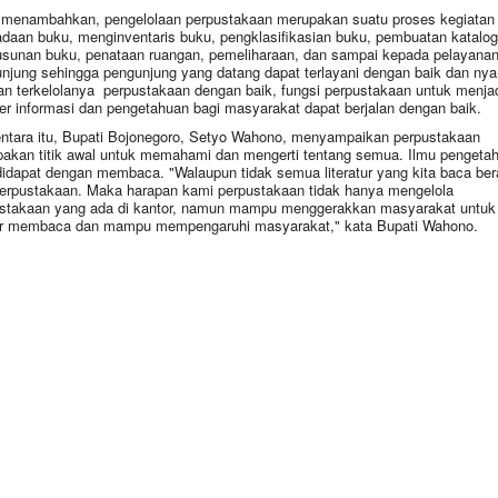
 menambahkan, pengelolaan perpustakaan merupakan suatu proses kegiatan
daan buku, menginventaris buku, pengklasifikasian buku, pembuatan katalog
sunan buku, penataan ruangan, pemeliharaan, dan sampai kepada pelayanan
njung sehingga pengunjung yang datang dapat terlayani dengan baik dan ny
n terkelolanya perpustakaan dengan baik, fungsi perpustakaan untuk menja
r informasi dan pengetahuan bagi masyarakat dapat berjalan dengan baik.
tara itu, Bupati Bojonegoro, Setyo Wahono, menyampaikan perpustakaan
akan titik awal untuk memahami dan mengerti tentang semua. Ilmu pengeta
didapat dengan membaca. "Walaupun tidak semua literatur yang kita baca ber
perpustakaan. Maka harapan kami perpustakaan tidak hanya mengelola
stakaan yang ada di kantor, namun mampu menggerakkan masyarakat untuk
r membaca dan mampu mempengaruhi masyarakat," kata Bupati Wahono.