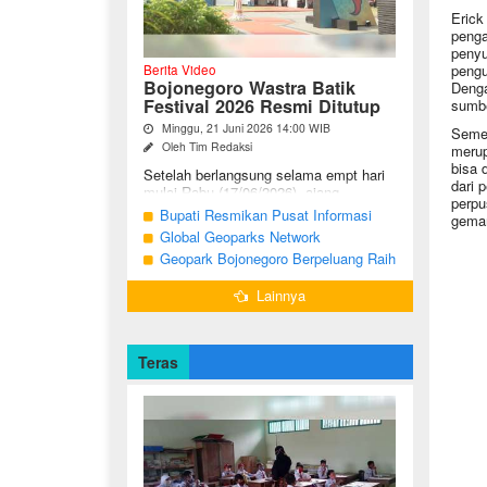
Erick
penga
penyu
pengu
Berita Video
Bojonegoro Wastra Batik
Denga
Festival 2026 Resmi Ditutup
sumbe
Minggu, 21 Juni 2026 14:00 WIB
Semen
Oleh Tim Redaksi
merup
bisa 
Setelah berlangsung selama empt hari
dari 
mulai Rabu (17/06/2026), ajang
perpu
Bojonegoro Wastra Batik Festival
Bupati Resmikan Pusat Informasi
gema
(BWBF) 2026 resmi ditutup oleh Ketua
Geologi Geopark Bojonegoro
Global Geoparks Network
Dekranasda ...
Association Kunjungi Sejumlah
Geopark Bojonegoro Berpeluang Raih
Geosite di Bojonegoro
UNESCO Global Geopark
Lainnya
Teras