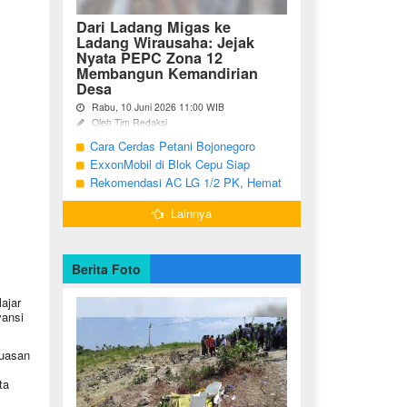
Dari Ladang Migas ke
Ladang Wirausaha: Jejak
Nyata PEPC Zona 12
Membangun Kemandirian
Desa
Rabu, 10 Juni 2026 11:00 WIB
Oleh Tim Redaksi
Cara Cerdas Petani Bojonegoro
Bojonegoro - Berakhirnya fase
pengembangan Proyek Gas Jambaran-
Menguatkan Ekonomi Keluarga
ExxonMobil di Blok Cepu Siap
Tiung Biru (JTB) pada 2021 menjadi
Hadapi Target Produksi 2026
Rekomendasi AC LG 1/2 PK, Hemat
titik balik bagi ratusan pemuda Desa
Listrik dan Pendinginan Maksimal
Bandungrejo, ...
Lainnya
Berita Foto
ajar
vansi
puasan
ta