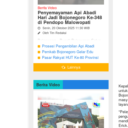
Berita Video
Penyemayaman Api Abadi
Hari Jadi Bojonegoro Ke-348
di Pendopo Malowopati
Senin, 20 Oktober 2025 11:30 WIB
Oleh Tim Redaksi
Bojonegoro - Bupati Bojonegoro Setyo
Wahono, didampingi Wakil Bupati Nurul
Prosesi Pengambilan Api Abadi
Azizah dan Ketua DPRD Abdulloh
Peringatan Hari Jadi Bojonegoro Ke-
Pemkab Bojonegoro Gelar Edu
Umar, bersama jajaran Forkopimda
348
Champ dan Coaching Clinic Seni
Pasar Rakyat HUT Ke-80 Provinsi
Bojonegoro ...
Reog dan Jaranan
Jawa Timur di Bojonegoro
Lainnya
Berita Video
Kepal
untuk
Bojon
masya
layan
"Pela
pengu
mendo
Erick