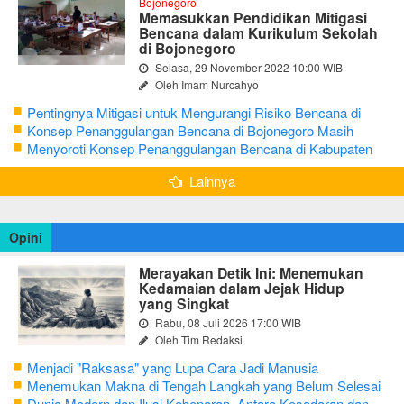
Bojonegoro
Memasukkan Pendidikan Mitigasi
Bencana dalam Kurikulum Sekolah
di Bojonegoro
Selasa, 29 November 2022 10:00 WIB
Oleh Imam Nurcahyo
Pentingnya Mitigasi untuk Mengurangi Risiko Bencana di
Bojonegoro
Konsep Penanggulangan Bencana di Bojonegoro Masih
Mengutamakan Tanggap Darurat
Menyoroti Konsep Penanggulangan Bencana di Kabupaten
Bojonegoro
Lainnya
Opini
Merayakan Detik Ini: Menemukan
Kedamaian dalam Jejak Hidup
yang Singkat
Rabu, 08 Juli 2026 17:00 WIB
Oleh Tim Redaksi
Menjadi "Raksasa" yang Lupa Cara Jadi Manusia
Menemukan Makna di Tengah Langkah yang Belum Selesai
Dunia Modern dan Ilusi Kebenaran, Antara Kesadaran dan