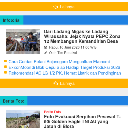
Bertutur tentang Nilai Hidup Orang Samin
Lainnya
Infotorial
Dari Ladang Migas ke Ladang
Wirausaha: Jejak Nyata PEPC Zona
12 Membangun Kemandirian Desa
Rabu, 10 Juni 2026 11:00 WIB
Oleh Tim Redaksi
Cara Cerdas Petani Bojonegoro Menguatkan Ekonomi
Keluarga
ExxonMobil di Blok Cepu Siap Hadapi Target Produksi 2026
Rekomendasi AC LG 1/2 PK, Hemat Listrik dan Pendinginan
Maksimal
Lainnya
Berita Foto
Berita Foto
Foto Evakuasi Serpihan Pesawat T-
50i Golden Eagle TNI AU yang
Jatuh di Blora