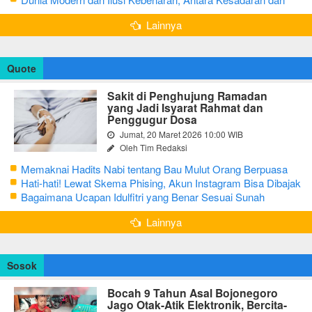
terjebak Tipu Daya
Lainnya
Quote
Sakit di Penghujung Ramadan
yang Jadi Isyarat Rahmat dan
Penggugur Dosa
Jumat, 20 Maret 2026 10:00 WIB
Oleh Tim Redaksi
Memaknai Hadits Nabi tentang Bau Mulut Orang Berpuasa
Secara Bijak Agar Tidak Menggangu
Hati-hati! Lewat Skema Phising, Akun Instagram Bisa Dibajak
Kurang dari 3 Menit
Bagaimana Ucapan Idulfitri yang Benar Sesuai Sunah
Rasulullah
Lainnya
Sosok
Bocah 9 Tahun Asal Bojonegoro
Jago Otak-Atik Elektronik, Bercita-