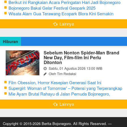
Berikut ini Rangkaian Acara Peringatan Hari Jadi Bojonegoro
Ke-348 Tahun 2025
Bojonegoro Bakal Gelar Festival Geopark 2025
Wisata Alam Gua Terawang Ecopark Blora Kini Semakin
Menarik
Lainnya
Hiburan
Sebelum Nonton Spider-Man Brand
New Day, Film-film Ini Perlu
Ditonton
Sabtu, 01 Agustus 2026 13:00 WIB
Oleh Tim Redaksi
Film Obession, Horror Kesepian Generasi Saat Ini
Supergirl: Woman of Tomorrow' – Potensi yang Terperangkap
dalam Narasi Generik
Mie Ayam Brutal Rahayu di Jalan Pemuda Bojonegoro,
Kuliner dengan Banyak Pilihan Menu
Lainnya
Copyright © 2015-2026 Berita Bojonegoro. All Rights Reserved. —