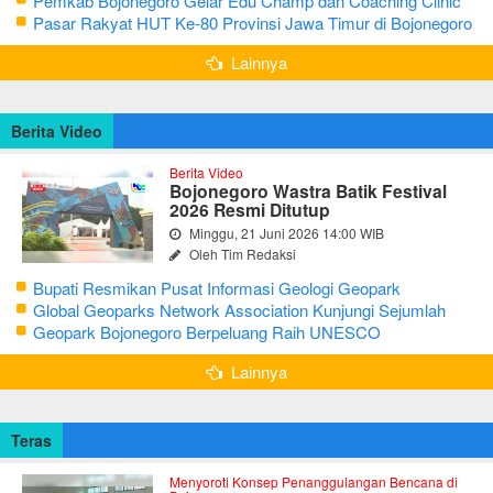
Pemkab Bojonegoro Gelar Edu Champ dan Coaching Clinic
Seni Reog dan Jaranan
Pasar Rakyat HUT Ke-80 Provinsi Jawa Timur di Bojonegoro
Lainnya
Berita Video
Berita Video
Bojonegoro Wastra Batik Festival
2026 Resmi Ditutup
Minggu, 21 Juni 2026 14:00 WIB
Oleh Tim Redaksi
Bupati Resmikan Pusat Informasi Geologi Geopark
Bojonegoro
Global Geoparks Network Association Kunjungi Sejumlah
Geosite di Bojonegoro
Geopark Bojonegoro Berpeluang Raih UNESCO
Global Geopark
Lainnya
Teras
Menyoroti Konsep Penanggulangan Bencana di