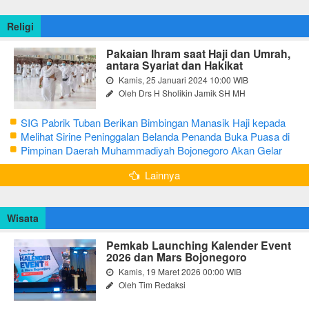
Religi
Pakaian Ihram saat Haji dan Umrah,
antara Syariat dan Hakikat
Kamis, 25 Januari 2024 10:00 WIB
Oleh Drs H Sholikin Jamik SH MH
SIG Pabrik Tuban Berikan Bimbingan Manasik Haji kepada
CJH Kabupaten Tuban
Melihat Sirine Peninggalan Belanda Penanda Buka Puasa di
Pendopo Bupati Blora
Pimpinan Daerah Muhammadiyah Bojonegoro Akan Gelar
Salat Iduladha 9 Juli 2022
Lainnya
Wisata
Pemkab Launching Kalender Event
2026 dan Mars Bojonegoro
Kamis, 19 Maret 2026 00:00 WIB
Oleh Tim Redaksi