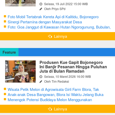
Selasa, 19 Juli 2022 15:00 WIB
Oleh Priyo SPd
Foto Mobil Tertabrak Kereta Api di Kalitidu, Bojonegoro
Sinergi Pertamina dengan Masyarakat Desa
Foto: Goa Janggut di Kawasan Hutan Ngorogunung, Bubulan,
Bojonegoro
Lainnya
Feature
Produsen Kue Gapit Bojonegoro
Ini Banjir Pesanan Hingga Puluhan
Juta di Bulan Ramadan
Selasa, 10 Maret 2026 16:00 WIB
Oleh Tim Redaksi
Wisata Petik Melon di Agrowisata Girli Farm Blora, Tak
Sampai 5 Hari Sudah Ludes Terjual
Anak-anak Desa Bangowan, Blora Isi Waktu Jelang Buka
Puasa dengan Latihan Gamelan
Menengok Potensi Budidaya Melon Menggunakan
Greenhouse di Bojonegoro
Lainnya