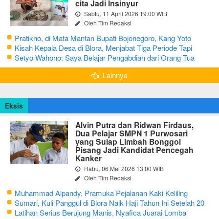
cita Jadi Insinyur
Sabtu, 11 April 2026 19:00 WIB
Oleh Tim Redaksi
Pratikno, di Mata Mantan Bupati Bojonegoro, Kang Yoto
Kisah Kepala Desa di Blora, Menjabat Tiga Periode Tapi
Masih Hidup Sederhana
Setyo Wahono: Saya Belajar Pengabdian dari Orang Tua
Lainnya
Eksis
Alvin Putra dan Ridwan Firdaus,
Dua Pelajar SMPN 1 Purwosari
yang Sulap Limbah Bonggol
Pisang Jadi Kandidat Pencegah
Kanker
Rabu, 06 Mei 2026 13:00 WIB
Oleh Tim Redaksi
Muhammad Alpandy, Pramuka Pejalanan Kaki Keliling
Nusantara dengan Misi Literasi Budaya
Sumari, Kuli Panggul di Blora Naik Haji Tahun Ini Setelah 20
Tahun Sisihkan Uang Receh
Latihan Serius Berujung Manis, Nyafica Juarai Lomba