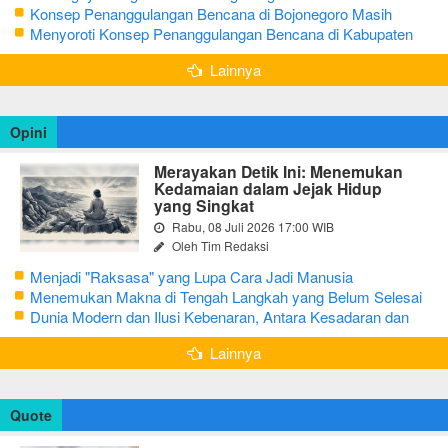
Bojonegoro
Konsep Penanggulangan Bencana di Bojonegoro Masih
Mengutamakan Tanggap Darurat
Menyoroti Konsep Penanggulangan Bencana di Kabupaten
Bojonegoro
Lainnya
Opini
Merayakan Detik Ini: Menemukan
Kedamaian dalam Jejak Hidup
yang Singkat
Rabu, 08 Juli 2026 17:00 WIB
Oleh Tim Redaksi
Menjadi "Raksasa" yang Lupa Cara Jadi Manusia
Menemukan Makna di Tengah Langkah yang Belum Selesai
Dunia Modern dan Ilusi Kebenaran, Antara Kesadaran dan
terjebak Tipu Daya
Lainnya
Quote