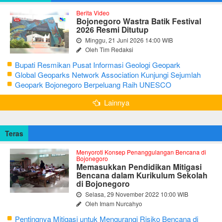
Berita Video
Bojonegoro Wastra Batik Festival
2026 Resmi Ditutup
Minggu, 21 Juni 2026 14:00 WIB
Oleh Tim Redaksi
Bupati Resmikan Pusat Informasi Geologi Geopark
Bojonegoro
Global Geoparks Network Association Kunjungi Sejumlah
Geosite di Bojonegoro
Geopark Bojonegoro Berpeluang Raih UNESCO
Global Geopark
Lainnya
Teras
Menyoroti Konsep Penanggulangan Bencana di
Bojonegoro
Memasukkan Pendidikan Mitigasi
Bencana dalam Kurikulum Sekolah
di Bojonegoro
Selasa, 29 November 2022 10:00 WIB
Oleh Imam Nurcahyo
Pentingnya Mitigasi untuk Mengurangi Risiko Bencana di