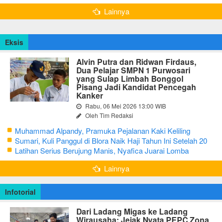
Lainnya
Eksis
Alvin Putra dan Ridwan Firdaus,
Dua Pelajar SMPN 1 Purwosari
yang Sulap Limbah Bonggol
Pisang Jadi Kandidat Pencegah
Kanker
Rabu, 06 Mei 2026 13:00 WIB
Oleh Tim Redaksi
Muhammad Alpandy, Pramuka Pejalanan Kaki Keliling
Nusantara dengan Misi Literasi Budaya
Sumari, Kuli Panggul di Blora Naik Haji Tahun Ini Setelah 20
Tahun Sisihkan Uang Receh
Latihan Serius Berujung Manis, Nyafica Juarai Lomba
Bertutur tentang Nilai Hidup Orang Samin
Lainnya
Infotorial
Dari Ladang Migas ke Ladang
Wirausaha: Jejak Nyata PEPC Zona