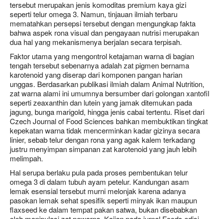
tersebut merupakan jenis komoditas premium kaya gizi
seperti telur omega 3. Namun, tinjauan ilmiah terbaru
mematahkan persepsi tersebut dengan mengungkap fakta
bahwa aspek rona visual dan pengayaan nutrisi merupakan
dua hal yang mekanismenya berjalan secara terpisah.
Faktor utama yang mengontrol ketajaman warna di bagian
tengah tersebut sebenarnya adalah zat pigmen bernama
karotenoid yang diserap dari komponen pangan harian
unggas. Berdasarkan publikasi ilmiah dalam Animal Nutrition,
zat warna alami ini umumnya bersumber dari golongan xantofil
seperti zeaxanthin dan lutein yang jamak ditemukan pada
jagung, bunga marigold, hingga jenis cabai tertentu. Riset dari
Czech Journal of Food Sciences bahkan membuktikan tingkat
kepekatan warna tidak mencerminkan kadar gizinya secara
linier, sebab telur dengan rona yang agak kalem terkadang
justru menyimpan simpanan zat karotenoid yang jauh lebih
melimpah.
Hal serupa berlaku pula pada proses pembentukan telur
omega 3 di dalam tubuh ayam petelur. Kandungan asam
lemak esensial tersebut murni melonjak karena adanya
pasokan lemak sehat spesifik seperti minyak ikan maupun
flaxseed ke dalam tempat pakan satwa, bukan disebabkan
oleh manipulasi zat pewarna. Kajian pada jurnal Foods edisi