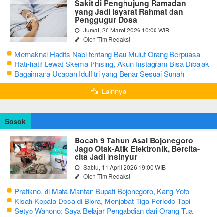
Sakit di Penghujung Ramadan
yang Jadi Isyarat Rahmat dan
Penggugur Dosa
Jumat, 20 Maret 2026 10:00 WIB
Oleh Tim Redaksi
Memaknai Hadits Nabi tentang Bau Mulut Orang Berpuasa
Secara Bijak Agar Tidak Menggangu
Hati-hati! Lewat Skema Phising, Akun Instagram Bisa Dibajak
Kurang dari 3 Menit
Bagaimana Ucapan Idulfitri yang Benar Sesuai Sunah
Rasulullah
Lainnya
Sosok
Bocah 9 Tahun Asal Bojonegoro
Jago Otak-Atik Elektronik, Bercita-
cita Jadi Insinyur
Sabtu, 11 April 2026 19:00 WIB
Oleh Tim Redaksi
Pratikno, di Mata Mantan Bupati Bojonegoro, Kang Yoto
Kisah Kepala Desa di Blora, Menjabat Tiga Periode Tapi
Masih Hidup Sederhana
Setyo Wahono: Saya Belajar Pengabdian dari Orang Tua