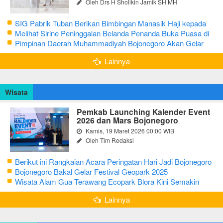
Oleh Drs H Sholikin Jamik SH MH
SIG Pabrik Tuban Berikan Bimbingan Manasik Haji kepada
CJH Kabupaten Tuban
Melihat Sirine Peninggalan Belanda Penanda Buka Puasa di
Pendopo Bupati Blora
Pimpinan Daerah Muhammadiyah Bojonegoro Akan Gelar
Salat Iduladha 9 Juli 2022
Lainnya
Wisata
Pemkab Launching Kalender Event
2026 dan Mars Bojonegoro
Kamis, 19 Maret 2026 00:00 WIB
Oleh Tim Redaksi
Berikut ini Rangkaian Acara Peringatan Hari Jadi Bojonegoro
Ke-348 Tahun 2025
Bojonegoro Bakal Gelar Festival Geopark 2025
Wisata Alam Gua Terawang Ecopark Blora Kini Semakin
Menarik
Lainnya