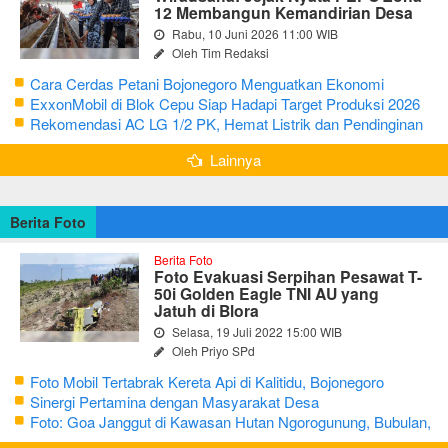
12 Membangun Kemandirian Desa
Rabu, 10 Juni 2026 11:00 WIB
Oleh Tim Redaksi
Cara Cerdas Petani Bojonegoro Menguatkan Ekonomi
Keluarga
ExxonMobil di Blok Cepu Siap Hadapi Target Produksi 2026
Rekomendasi AC LG 1/2 PK, Hemat Listrik dan Pendinginan
Maksimal
Lainnya
Berita Foto
Berita Foto
Foto Evakuasi Serpihan Pesawat T-
50i Golden Eagle TNI AU yang
Jatuh di Blora
Selasa, 19 Juli 2022 15:00 WIB
Oleh Priyo SPd
Foto Mobil Tertabrak Kereta Api di Kalitidu, Bojonegoro
Sinergi Pertamina dengan Masyarakat Desa
Foto: Goa Janggut di Kawasan Hutan Ngorogunung, Bubulan,
Bojonegoro