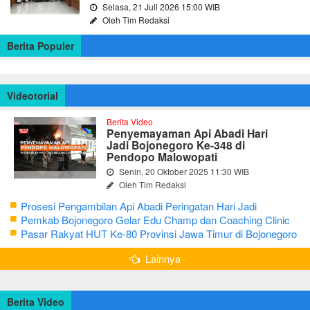
Selasa, 21 Juli 2026 15:00 WIB
Oleh Tim Redaksi
Berita Populer
Videotorial
Berita Video
Penyemayaman Api Abadi Hari
Jadi Bojonegoro Ke-348 di
Pendopo Malowopati
Senin, 20 Oktober 2025 11:30 WIB
Oleh Tim Redaksi
Prosesi Pengambilan Api Abadi Peringatan Hari Jadi
Bojonegoro Ke-348
Pemkab Bojonegoro Gelar Edu Champ dan Coaching Clinic
Seni Reog dan Jaranan
Pasar Rakyat HUT Ke-80 Provinsi Jawa Timur di Bojonegoro
Lainnya
Berita Video