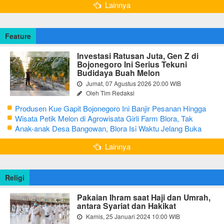
Lainnya
Feature
Investasi Ratusan Juta, Gen Z di
Bojonegoro Ini Serius Tekuni
Budidaya Buah Melon
Jumat, 07 Agustus 2026 20:00 WIB
Oleh Tim Redaksi
Produsen Kue Gapit Bojonegoro Ini Banjir Pesanan Hingga
Puluhan Juta di Bulan Ramadan
Wisata Petik Melon di Agrowisata Girli Farm Blora, Tak
Sampai 5 Hari Sudah Ludes Terjual
Anak-anak Desa Bangowan, Blora Isi Waktu Jelang Buka
Puasa dengan Latihan Gamelan
Lainnya
Religi
Pakaian Ihram saat Haji dan Umrah,
antara Syariat dan Hakikat
Kamis, 25 Januari 2024 10:00 WIB