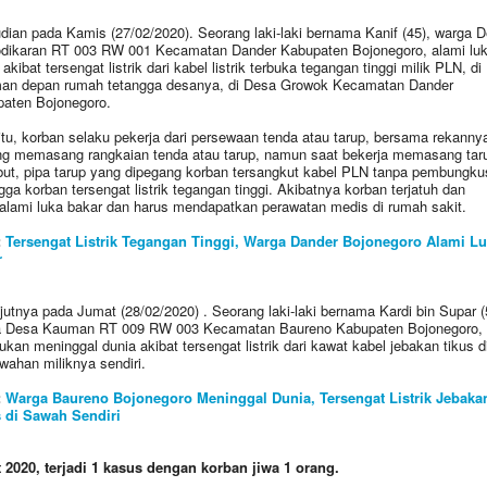
ian pada Kamis (27/02/2020). Seorang laki-laki bernama Kanif (45), warga 
ikaran RT 003 RW 001 Kecamatan Dander Kabupaten Bojonegoro, alami lu
akibat tersengat listrik dari kabel listrik terbuka tegangan tinggi milik PLN, di
an depan rumah tetangga desanya, di Desa Growok Kecamatan Dander
aten Bojonegoro.
itu, korban selaku pekerja dari persewaan tenda atau tarup, bersama rekanny
g memasang rangkaian tenda atau tarup, namun saat bekerja memasang tar
but, pipa tarup yang dipegang korban tersangkut kabel PLN tanpa pembungku
gga korban tersengat listrik tegangan tinggi. Akibatnya korban terjatuh dan
lami luka bakar dan harus mendapatkan perawatan medis di rumah sakit.
:
Tersengat Listrik Tegangan Tinggi, Warga Dander Bojonegoro Alami L
r
jutnya pada Jumat (28/02/2020) . Seorang laki-laki bernama Kardi bin Supar (
a Desa Kauman RT 009 RW 003 Kecamatan Baureno Kabupaten Bojonegoro,
ukan meninggal dunia akibat tersengat listrik dari kawat kabel jebakan tikus d
wahan miliknya sendiri.
:
Warga Baureno Bojonegoro Meninggal Dunia, Tersengat Listrik Jebaka
 di Sawah Sendiri
 2020, terjadi 1 kasus dengan korban jiwa 1 orang.