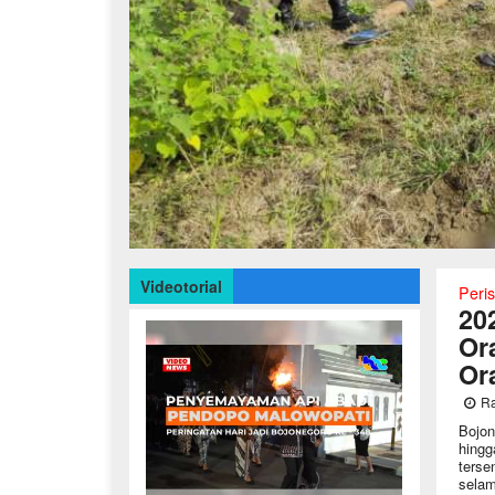
Videotorial
Peris
20
Or
Or
Ra
Bojon
hingg
terse
selam