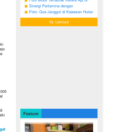
melakukan pencarian terhadap serpihan
Kalitidu, Bojonegoro
Sinergi Pertamina dengan
pesawat tempur T-50i Golden ...
Masyarakat Desa
Foto: Goa Janggut di Kawasan Hutan
Ngorogunung, Bubulan, Bojonegoro
Lainnya
ki
ejo
us
 005
al
di
Feature
iki
gat