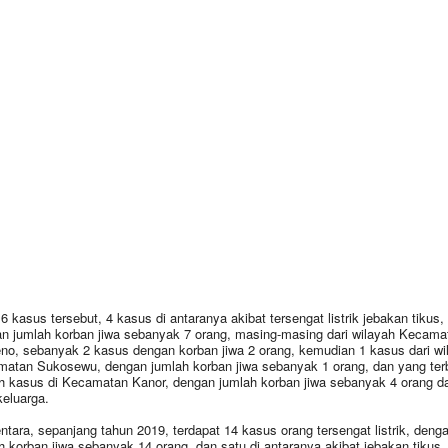
16 kasus tersebut, 4 kasus di antaranya akibat tersengat listrik jebakan tikus,
n jumlah korban jiwa sebanyak 7 orang, masing-masing dari wilayah Kecama
no, sebanyak 2 kasus dengan korban jiwa 2 orang, kemudian 1 kasus dari wi
atan Sukosewu, dengan jumlah korban jiwa sebanyak 1 orang, dan yang ter
h kasus di Kecamatan Kanor, dengan jumlah korban jiwa sebanyak 4 orang d
keluarga.
tara, sepanjang tahun 2019, terdapat 14 kasus orang tersengat listrik, deng
h korban jiwa sebanyak 14 orang, dan satu di antaranya akibat jebakan tikus, 