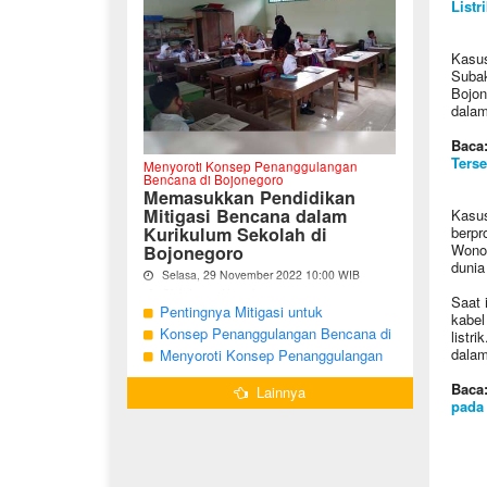
Listri
Kasus
Subak
Bojon
dalam
Baca
Terse
Menyoroti Konsep Penanggulangan
Bencana di Bojonegoro
Memasukkan Pendidikan
Mitigasi Bencana dalam
Kasus
Kurikulum Sekolah di
berpr
Wonoc
Bojonegoro
dunia
Selasa, 29 November 2022 10:00 WIB
Oleh Imam Nurcahyo
Saat 
Pentingnya Mitigasi untuk
kabel
"Berdasarkan Undang-undang Nomor 24
Mengurangi Risiko Bencana di
Konsep Penanggulangan Bencana di
listr
Tahun 2007, tentang Penanggulangan
Bojonegoro
Bojonegoro Masih Mengutamakan
dalam
Menyoroti Konsep Penanggulangan
Bencana, Pemerintah dan Pemerintah
Daerah menjadi penanggung jawab
Tanggap Darurat
Bencana di Kabupaten Bojonegoro
Baca
dalam penyelenggaraan
Lainnya
pada 
penanggulangan bencana. ...