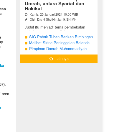
Umrah, antara Syariat dan
Hakikat
Desa
ka
Kamis, 25 Januari 2024 10:00 WIB
Oleh Drs H Sholikin Jamik SH MH
Judul itu menjadi tema pembekalan
sekaligus pengajian Rabu pagi
(24/01/2024) di Masjid Nabawi al
SIG Pabrik Tuban Berikan Bimbingan
a
Munawaroh, Madinah, kepada jemaah
up
Manasik Haji kepada CJH Kabupaten
Melihat Sirine Peninggalan Belanda
umrah dari ...
s,
Tuban
Penanda Buka Puasa di Pendopo
Pimpinan Daerah Muhammadiyah
Bupati Blora
Bojonegoro Akan Gelar Salat
Lainnya
Iduladha 9 Juli 2022
uka
57),
i area
n