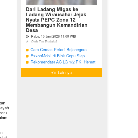
Dari Ladang Migas ke
Ladang Wirausaha: Jejak
Nyata PEPC Zona 12
Membangun Kemandirian
Desa
Rabu, 10 Juni 2026 11:00 WIB
Oleh Tim Redaksi
Cara Cerdas Petani Bojonegoro
Bojonegoro - Berakhirnya fase
pengembangan Proyek Gas Jambaran-
Menguatkan Ekonomi Keluarga
ExxonMobil di Blok Cepu Siap
Tiung Biru (JTB) pada 2021 menjadi
Hadapi Target Produksi 2026
Rekomendasi AC LG 1/2 PK, Hemat
titik balik bagi ratusan pemuda Desa
Listrik dan Pendinginan Maksimal
Bandungrejo, ...
Lainnya
tan
layah
baru
alam
an
dari