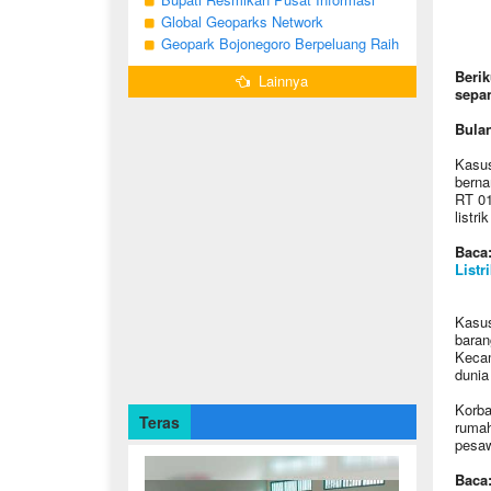
(BWBF) 2026 resmi ditutup oleh Ketua
Geologi Geopark Bojonegoro
Global Geoparks Network
Dekranasda ...
Association Kunjungi Sejumlah
Geopark Bojonegoro Berpeluang Raih
Geosite di Bojonegoro
UNESCO Global Geopark
Berik
Lainnya
sepan
Bulan
Kasus
berna
RT 01
listri
Baca
Listri
Kasus
baran
Kecam
dunia 
Korba
Teras
rumah
pesaw
Baca