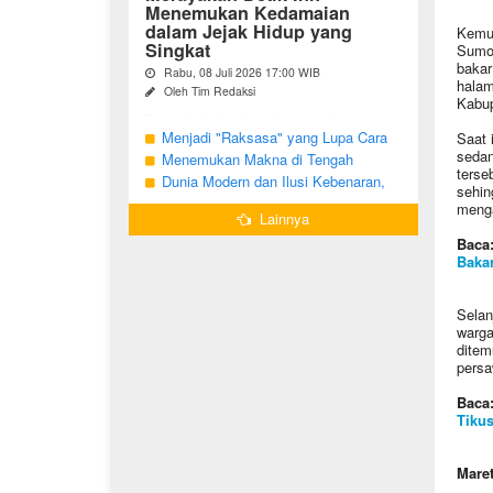
Menemukan Kedamaian
dalam Jejak Hidup yang
Kemud
Singkat
Sumod
bakar 
Rabu, 08 Juli 2026 17:00 WIB
halam
Oleh Tim Redaksi
Kabup
Pernahkah Anda terbangun di suatu
pagi, menatap cermin, dan menyadari
Menjadi "Raksasa" yang Lupa Cara
Saat 
bahwa garis-garis halus di wajah bukan
sedan
Jadi Manusia
Menemukan Makna di Tengah
sekadar tanda penuaan, melainkan ...
terse
Langkah yang Belum Selesai
Dunia Modern dan Ilusi Kebenaran,
sehin
Antara Kesadaran dan terjebak Tipu
menga
Lainnya
Daya
Baca
Baka
Selan
warg
ditem
persa
Baca
Tikus
Maret