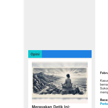
Opini
Febru
Kasus
berna
Sukos
mempe
Baca
Perba
Merayakan Detik Ini: