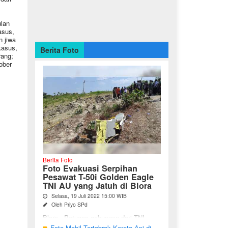
ulan
asus,
n jiwa
kasus,
Berita Foto
rang;
ober
Berita Foto
Foto Evakuasi Serpihan
Pesawat T-50i Golden Eagle
TNI AU yang Jatuh di Blora
Selasa, 19 Juli 2022 15:00 WIB
Oleh Priyo SPd
Blora - Petugas gabungan dari TNI,
Polri, BPBD dan warga sekitar terus
Foto Mobil Tertabrak Kereta Api di