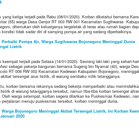
k
 yang ketiga terjadi pada Rabu (08/01/2020). Korban diketahui bernama Kars
tiar (55) warga Desa Genjor RT 003 RW 001 Kecamatan Sugihwaras Kabup
egoro, ditemukan oleh keluarganya tergeletak di teras atau rumah bagian dep
 kondisi tidak sadar diri di samping pompa air yang sedang diperbaikinya.
:
Perbaiki Pompa Air, Warga Sugihwaras Bojonegoro Meninggal Dunia
ngat Listrik
 keempat terjadi pada Selasa (14/01/2020). Seorang laki-laki yang sehari-har
ofesi sebagai pekerja bangunan bernama Sugeng bin Nyamat (40), warga Des
olo RT 006 RW 002 Kecamatan Kedewan Kabupaten Bojonegoro, meningga
 akibat tersengat arus listrik, di warung sembako milik tetangganya.
itu, korban bersama rekannya sedang bekerja memperbaiki atau memindahka
 listrik di warung tetangganya tersebut, namun tiba-tiba korban tersengat alira
ik. Oleh warga setempat, korban segera dilarikan ke Puskesmas Kedewan, na
 perjalanan menuju puskesmas tersebut, korban meninggal dunia.
:
Warga Bojonegoro Meninggal Akibat Tersengat Listrik, Ini Korban Kee
Januari 2020