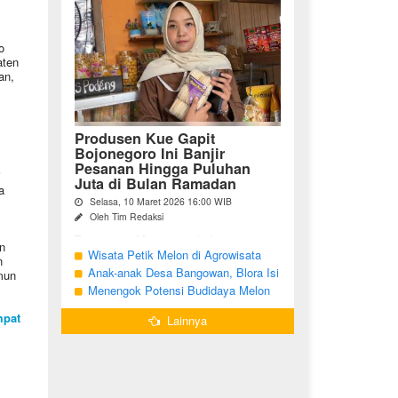
o
aten
an,
Produsen Kue Gapit
Bojonegoro Ini Banjir
Pesanan Hingga Puluhan
i
Juta di Bulan Ramadan
a
Selasa, 10 Maret 2026 16:00 WIB
l
Oleh Tim Redaksi
Bojonegoro Momentum bulan suci
n
Ramadan membawa keberkahan
Wisata Petik Melon di Agrowisata
n
tersendiri bagi para pelaku Usaha Mikro
Girli Farm Blora, Tak Sampai 5 Hari
Anak-anak Desa Bangowan, Blora Isi
mun
Kecil dan Menengah (UMKM) di
Sudah Ludes Terjual
Waktu Jelang Buka Puasa dengan
Menengok Potensi Budidaya Melon
Kabupaten Bojonegoro. ...
Latihan Gamelan
Menggunakan Greenhouse di
mpat
Lainnya
Bojonegoro