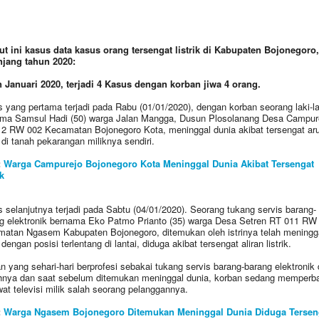
ut ini kasus data kasus orang tersengat listrik di Kabupaten Bojonegoro,
jang tahun 2020:
 Januari 2020, terjadi 4 Kasus dengan korban jiwa 4 orang.
 yang pertama terjadi pada Rabu (01/01/2020), dengan korban seorang laki-la
ma Samsul Hadi (50) warga Jalan Mangga, Dusun Plosolanang Desa Campur
2 RW 002 Kecamatan Bojonegoro Kota, meninggal dunia akibat tersengat ar
k di tanah pekarangan miliknya sendiri.
:
Warga Campurejo Bojonegoro Kota Meninggal Dunia Akibat Tersengat
k
 selanjutnya terjadi pada Sabtu (04/01/2020). Seorang tukang servis barang-
g elektronik bernama Eko Patmo Prianto (35) warga Desa Setren RT 011 RW
atan Ngasem Kabupaten Bojonegoro, ditemukan oleh istrinya telah meningg
dengan posisi terlentang di lantai, diduga akibat tersengat aliran listrik.
n yang sehari-hari berprofesi sebakai tukang servis barang-barang elektronik 
nya dan saat sebelum ditemukan meninggal dunia, korban sedang memperba
at televisi milik salah seorang pelanggannya.
:
Warga Ngasem Bojonegoro Ditemukan Meninggal Dunia Diduga Tersen