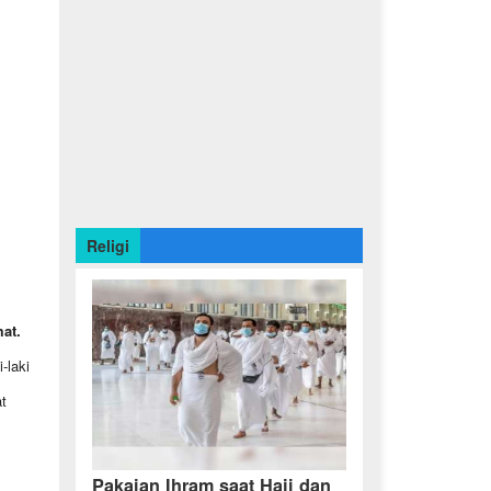
Religi
at.
-laki
t
Pakaian Ihram saat Haji dan