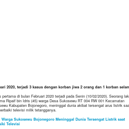
ari 2020, terjadi 3 kasus dengan korban jiwa 2 orang dan 1 korban selam
 pertama di bulan Februari 2020 terjadi pada Senin (10/02/2020). Seorang laki
ma Ripaif bin Idris (45) warga Desa Sukosewu RT 004 RW 001 Kecamatan
ewu Kabupaten Bojonegoro, meninggal dunia akibat tersengat arus listrik saa
rbaiki televisi milik tetangganya.
:
Warga Sukosewu Bojonegoro Meninggal Dunia Tersengat Listrik saat
iki Televisi