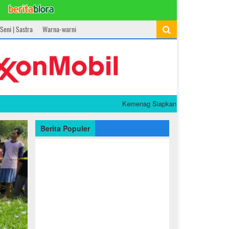
Seni | Sastra
Warna-warni
Kemenag Siapkan 90 Buku PAI dan Bahasa A
Berita Populer