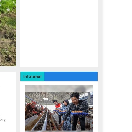
Infotorial
s
0
rang