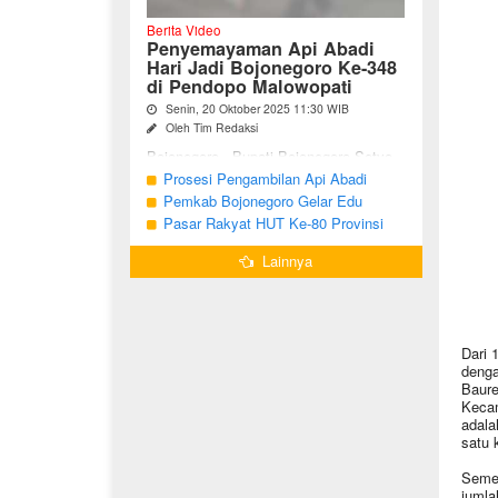
Berita Video
Penyemayaman Api Abadi
Hari Jadi Bojonegoro Ke-348
di Pendopo Malowopati
Senin, 20 Oktober 2025 11:30 WIB
Oleh Tim Redaksi
Bojonegoro - Bupati Bojonegoro Setyo
Wahono, didampingi Wakil Bupati Nurul
Prosesi Pengambilan Api Abadi
Azizah dan Ketua DPRD Abdulloh
Peringatan Hari Jadi Bojonegoro Ke-
Pemkab Bojonegoro Gelar Edu
Umar, bersama jajaran Forkopimda
348
Champ dan Coaching Clinic Seni
Pasar Rakyat HUT Ke-80 Provinsi
Bojonegoro ...
Reog dan Jaranan
Jawa Timur di Bojonegoro
Lainnya
Dari 
denga
Baure
Kecam
adala
satu 
Semen
jumla